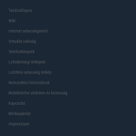
Tanácsdóguru
Wiki
Internet sebességmérő
Virtuális valóság
Telefonkönyvek
Lefedettségi térképek
Letöltési sebesség térkép
Nemzetközi hívószámok
Mobiltelefon védelem és biztonság
Kapcsolat
Médiaajánlat
Impresszum