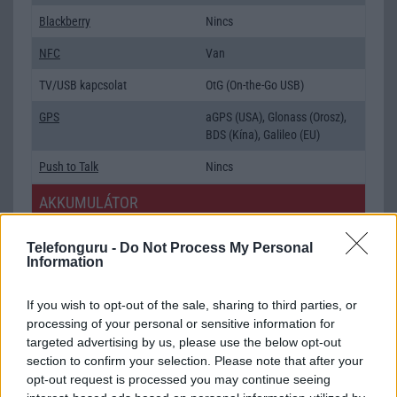
Blackberry
Nincs
NFC
Van
TV/USB kapcsolat
OtG (On-the-Go USB)
GPS
aGPS (USA), Glonass (Orosz),
BDS (Kína), Galileo (EU)
Push to Talk
Nincs
AKKUMULÁTOR
Típus
Li-Polimer
Telefonguru -
Do Not Process My Personal
Information
Készenléti idő h /
Az akkumulátor nem vehetõ ki!
Cserélhetőség
If you wish to opt-out of the sale, sharing to third parties, or
Beszélgetési idő h /
Gyorstöltésre alkalmas
processing of your personal or sensitive information for
Gyorstöltés
targeted advertising by us, please use the below opt-out
section to confirm your selection. Please note that after your
ALKALMAZÁSOK ÉS ÉRZÉKELŐK
opt-out request is processed you may continue seeing