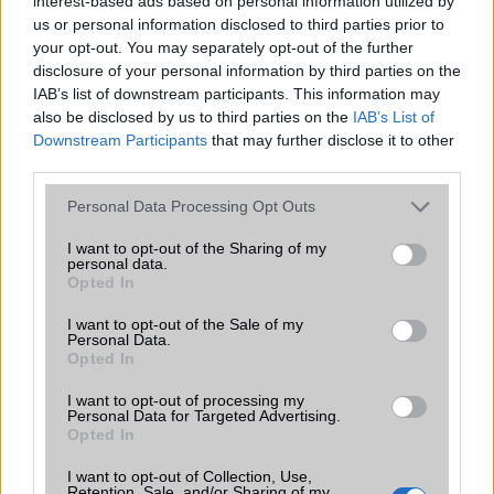
interest-based ads based on personal information utilized by
Java
Nincs
us or personal information disclosed to third parties prior to
your opt-out. You may separately opt-out of the further
Flash
/
Ujjlenyomat olvasó
Fingerprint sensor
disclosure of your personal information by third parties on the
SNS integráció
alap szolgáltatás
IAB’s list of downstream participants. This information may
also be disclosed by us to third parties on the
IAB’s List of
Organizer
alap szolgáltatás
Downstream Participants
that may further disclose it to other
third parties.
T9 szótár
alkalmazás független szótár
Please note that this website/app uses one or more Google
Personal Data Processing Opt Outs
Office alkalmazások
alap szolgáltatás
services and may gather and store information including but
not limited to your visit or usage behaviour. You may click to
I want to opt-out of the Sharing of my
Iránytũ
ecompass
personal data.
grant or deny consent to Google and its third-party tags to
Opted In
Extrák
Nincs
use your data for below specified purposes in below Google
consent section.
I want to opt-out of the Sale of my
EGYÉB
Personal Data.
Opted In
Vibra jelzés
alap szolgáltatás
I want to opt-out of processing my
SIM típus
Personal Data for Targeted Advertising.
nanoSIM
Opted In
SIM-ek száma
2
I want to opt-out of Collection, Use,
Retention, Sale, and/or Sharing of my