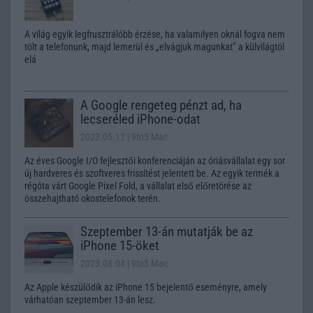
A világ egyik legfrusztrálóbb érzése, ha valamilyen oknál fogva nem
tölt a telefonunk, majd lemerül és „elvágjuk magunkat” a külvilágtól
elá
A Google rengeteg pénzt ad, ha
lecseréled iPhone-odat
2023.05.12
| 9to5 Mac
Az éves Google I/O fejlesztői konferenciáján az óriásvállalat egy sor
új hardveres és szoftveres frissítést jelentett be. Az egyik termék a
régóta várt Google Pixel Fold, a vállalat első előretörése az
összehajtható okostelefonok terén.
Szeptember 13-án mutatják be az
iPhone 15-öket
2023.08.04
| 9to5 Mac
Az Apple készülődik az iPhone 15 bejelentő eseményre, amely
várhatóan szeptember 13-án lesz.