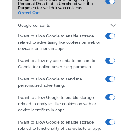
Flight mode
Van
Personal Data that Is Unrelated with the
Purposes for which it was collected.
Terület
Globális
Opted Out
Funkciók
400 nits (normál)
Google consents
Brand
Nincs
I want to allow Google to enable storage
related to advertising like cookies on web or
Védelem
Nincs
device identifiers in apps.
Limited Edition
Nincs
I want to allow my user data to be sent to
SAR
Nincs publikus adat!
Google for online advertising purposes.
N/A = Nincs adat. Legutóbbi frissítés: 2026-07-13 19:00:00
I want to allow Google to send me
personalized advertising.
I want to allow Google to enable storage
related to analytics like cookies on web or
device identifiers in apps.
Új és Használt GSM kiemelt ajánlatok
I want to allow Google to enable storage
related to functionality of the website or app.