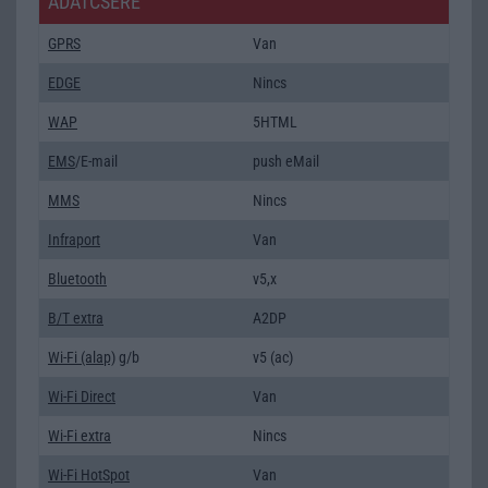
ADATCSERE
GPRS
Van
EDGE
Nincs
WAP
5HTML
EMS
/E-mail
push eMail
MMS
Nincs
Infraport
Van
Bluetooth
v5,x
B/T extra
A2DP
Wi-Fi (alap)
g/b
v5 (ac)
Wi-Fi Direct
Van
Wi-Fi extra
Nincs
Wi-Fi HotSpot
Van