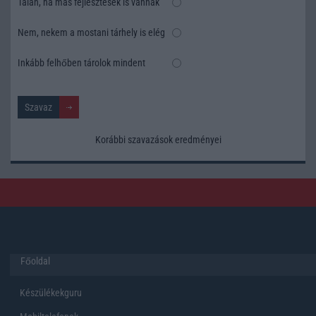
Talán, ha más fejlesztések is vannak
Nem, nekem a mostani tárhely is elég
Inkább felhőben tárolok mindent
Korábbi szavazások eredményei
Főoldal
Készülékekguru