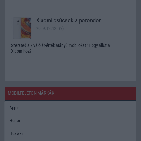
Xiaomi csúcsok a porondon
2019.12.12
| (x)
Szereted a kiváló ár-érték arányú mobilokat? Hogy állsz a
Xiaomihoz?
MOBILTELEFON MÁRKÁK
Apple
Honor
Huawei