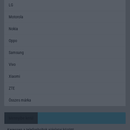
LG
Motorola
Nokia
Oppo
Samsung
Vivo
Xiaomi
ZTE
Összes márka
Mennyibe kerül
Keressen a telefonboltok ajánlatai között!