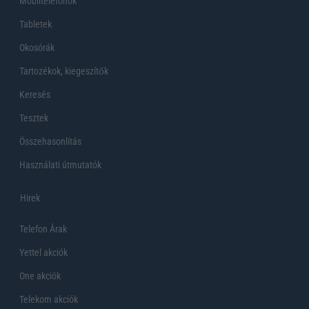
Mobiltelefonok
Tabletek
Okosórák
Tartozékok, kiegeszítők
Keresés
Tesztek
Összehasonlítás
Használati útmutatók
Hirek
Telefon Árak
Yettel akciók
One akciók
Telekom akciók