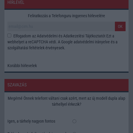
HÍRLEVÉL
Feliratkozás a Telefonguru ingyenes hírlevelére
OK
Elfogadom az
Adatvédelmi és Adatkezelési Tájékoztatót
Ezt a
webhelyet a reCAPTCHA védi. A Google
adatvédelmi irányelve
és a
szolgáltatási feltételek
érvényesek.
Korábbi hírlevelek
SZAVAZÁS
Megérné Önnek telefont váltani csak azért, mert az új modell dupla alap
tárhellyel érkezik?
Igen, a tárhely nagyon fontos