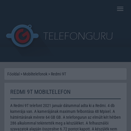
Toggle
naviga
Főoldal
>
Mobiltelefonok
>
Redmi 9T
REDMI 9T MOBILTELEFON
A Redmi 9T telefont 2021 január dátummal adta ki a Redmi. 4 db
kamerája van. A kamerájának maximum felbontása 48 Mpixel. A
háttértárának mérete 64 GB GB. A telefongurun az elmúlt két hétben
286 alkalommal tekintették meg a készüléket. A felhasználói
szavazatok alapján összesítve 6.72 pontot kapott. A készülék nem