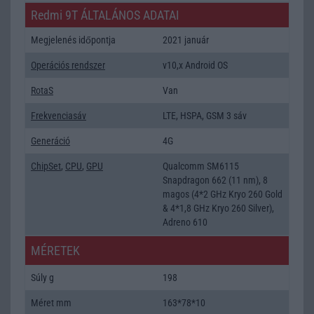
Redmi 9T ÁLTALÁNOS ADATAI
Megjelenés időpontja
2021 január
Operációs rendszer
v10,x Android OS
RotaS
Van
Frekvenciasáv
LTE, HSPA, GSM 3 sáv
Generáció
4G
ChipSet
,
CPU
,
GPU
Qualcomm SM6115
Snapdragon 662 (11 nm), 8
magos (4*2 GHz Kryo 260 Gold
& 4*1,8 GHz Kryo 260 Silver),
Adreno 610
MÉRETEK
Súly g
198
Méret mm
163*78*10