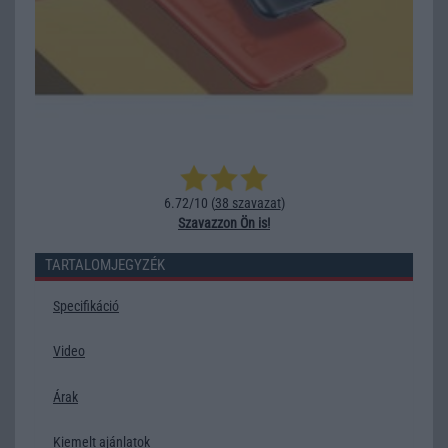
6.72/10 (
38 szavazat
)
Szavazzon Ön is!
TARTALOMJEGYZÉK
Specifikáció
Video
Árak
Kiemelt ajánlatok