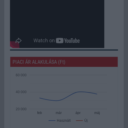
PIACI ÁR ALAKULÁSA (Ft)
60 000
40 000
20 000
feb
már
ápr
máj
Új
Használt