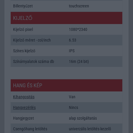
Billentyűzet
touchscreen
KIJELZŐ
Kijelző pixel
1080*2340
Kijelző méret - col/inch
6.53
Színes kijelző
IPS
Színárnyalatok száma db
16m (24 bit)
HANG ÉS KÉP
Kihangositás
Van
Hangvezérlés
Nincs
Hangjegyzet
alap szolgáltatás
Csengőhang letöltés
univerzális letöltés kezelõ