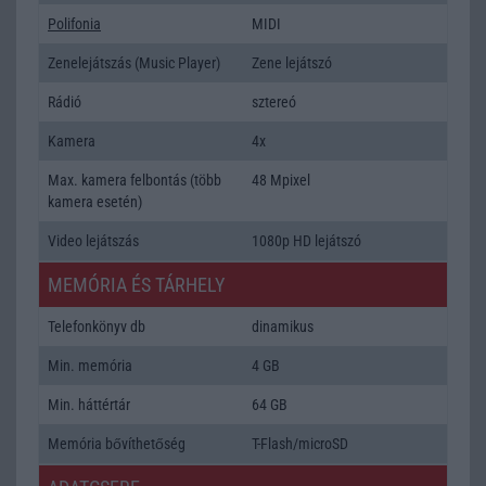
Polifonia
MIDI
Zenelejátszás (Music Player)
Zene lejátszó
Rádió
sztereó
Kamera
4x
Max. kamera felbontás (több
48 Mpixel
kamera esetén)
Video lejátszás
1080p HD lejátszó
MEMÓRIA ÉS TÁRHELY
Telefonkönyv db
dinamikus
Min. memória
4 GB
Min. háttértár
64 GB
Memória bővíthetőség
T-Flash/microSD