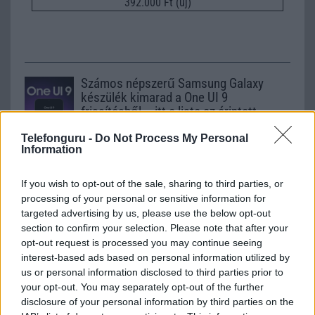
392.000 Ft (új)
Számos népszerű Samsung Galaxy
készülék kimarad a One UI 9
frissítésből – itt a lista az érintett
modellekről
Telefonguru -
Do Not Process My Personal
2026.06.30
| Phone Arena
Information
A One UI 9 érkezése új mesterséges intelligencia-
funkciókat és továbbfejlesztett kezelőfelületet hoz,
If you wish to opt-out of the sale, sharing to third parties, or
azonban több korábbi csúcskategóriás és középkategóriás
processing of your personal or sensitive information for
Galaxy készülék számára ez lesz az út vége.
targeted advertising by us, please use the below opt-out
iPhone 18 bemutató dátum - ekkor
section to confirm your selection. Please note that after your
rántja le a leplet az Apple az új
opt-out request is processed you may continue seeing
csúcsmobilokról
interest-based ads based on personal information utilized by
us or personal information disclosed to third parties prior to
2026.06.29
| Phone Arena
your opt-out. You may separately opt-out of the further
A szeptemberi eseményen az iPhone 18 Pro modellek
disclosure of your personal information by third parties on the
mellett a régóta pletykált hajlítható iPhone Ultra is