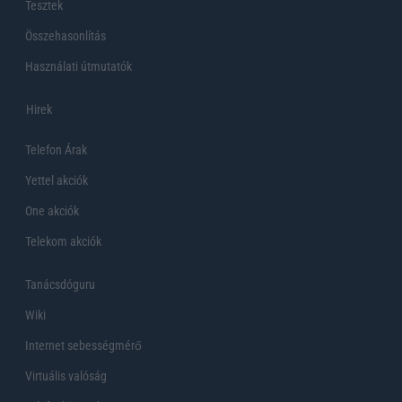
Tesztek
Összehasonlítás
Használati útmutatók
Hirek
Telefon Árak
Yettel akciók
One akciók
Telekom akciók
Tanácsdóguru
Wiki
Internet sebességmérő
Virtuális valóság