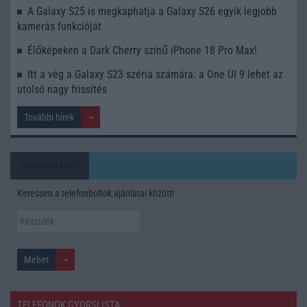
A Galaxy S25 is megkaphatja a Galaxy S26 egyik legjobb
kamerás funkcióját
Élőképeken a Dark Cherry színű iPhone 18 Pro Max!
Itt a vég a Galaxy S23 széria számára: a One UI 9 lehet az
utolsó nagy frissítés
További hírek
Mennyibe kerül
Keressen a telefonboltok ajánlatai között!
TELEFONOK GYORSLISTA