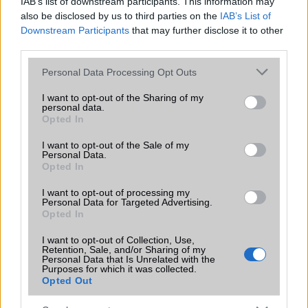
IAB’s list of downstream participants. This information may
bemutatkozhat, miközben az áremelésekről szóló
also be disclosed by us to third parties on the
IAB’s List of
találgatások továbbra is beárnyékolják a rajtot.
Downstream Participants
that may further disclose it to other
Az Android rejtett automatizmusai: hat
third parties.
funkció, amely észrevétlenül könnyíti
Please note that this website/app uses one or more Google
meg a mindennapokat
Personal Data Processing Opt Outs
services and may gather and store information including but
2026.06.14
| Android Police
not limited to your visit or usage behaviour. You may click to
I want to opt-out of the Sharing of my
Sok felhasználó külön alkalmazásokra esküszik, pedig az
personal data.
grant or deny consent to Google and its third-party tags to
Android már évek óta olyan intelligens funkciókat kínál,
Opted In
use your data for below specified purposes in below Google
amelyek maguktól dolgoznak a háttérben.
consent section.
I want to opt-out of the Sale of my
Personal Data.
Opted In
Ez a rejtett Samsung funkció teljesen
megváltoztatja a mobilhasználatot –
I want to opt-out of processing my
sokan mégsem tudnak róla
Personal Data for Targeted Advertising.
Opted In
2026.07.12
| Android Central
Az Edge Panel az egyik leghasznosabb funkció, amely
I want to opt-out of Collection, Use,
jelentősen felgyorsítja a mindennapi használatot,
Retention, Sale, and/or Sharing of my
miközben a Pixel telefonokból továbbra is hiányzik.
Personal Data that Is Unrelated with the
Purposes for which it was collected.
Opted Out