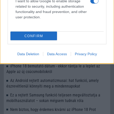
Kiszivárgott Apple dokumentum árulta el, mikor érkezik az
I want to allow Google to enable storage
iPhone 18 Pro és az első hajlítható iPhone Ultra
related to security, including authentication
functionality and fraud prevention, and other
További hírek
user protection.
CONFIRM
LEGOLVASOTTABBAK
Számos népszerű Samsung Galaxy készülék kimarad a One
Data Deletion
Data Access
Privacy Policy
UI 9 frissítésből – itt a lista az érintett modellekről
iPhone 18 bemutató dátum - ekkor rántja le a leplet az
Apple az új csúcsmobilokról
Az Android rejtett automatizmusai: hat funkció, amely
észrevétlenül könnyíti meg a mindennapokat
Ez a rejtett Samsung funkció teljesen megváltoztatja a
mobilhasználatot – sokan mégsem tudnak róla
Nem biztos, hogy érdemes kivárni az iPhone 18 Prot