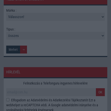
Márka :
Tipus :
HÍRLEVÉL
Feliratkozás a Telefonguru ingyenes hírlevelére
OK
Elfogadom az
Adatvédelmi és Adatkezelési Tájékoztatót
Ezt a
webhelyet a reCAPTCHA védi. A Google
adatvédelmi irányelve
és a
szolgáltatási feltételek
érvényesek.