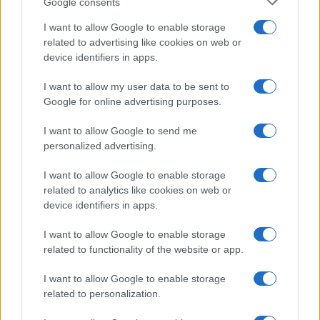
Google consents
I want to allow Google to enable storage
KAPCSOLÓDÓ HÍREK
related to advertising like cookies on web or
device identifiers in apps.
Június 22-én vagy korábban jön az új Xperia - csak rajtad
múlik
I want to allow my user data to be sent to
Google for online advertising purposes.
Kézben az Apple iPhone 15 modellek!
I want to allow Google to send me
Ezért lehet az iPhone 15 az utóbbi évek legkelendőbb
personalized advertising.
iPhone-ja
I want to allow Google to enable storage
10+ újítás, amelyeket az Apple februárban bejelenthetne
related to analytics like cookies on web or
Nem jön idén a Galaxy S26 – 2026 januárjára tolódik a
device identifiers in apps.
bejelentés
I want to allow Google to enable storage
Mire érdemes várni 2026-ban? Így alakul az Apple
related to functionality of the website or app.
termékek vásárlási stratégiája
I want to allow Google to enable storage
iPhone 18 bemutató dátum - ekkor rántja le a leplet az
related to personalization.
Apple az új csúcsmobilokról