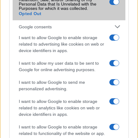
Ez a rejtett Samsung funkció teljesen
Personal Data that Is Unrelated with the
Purposes for which it was collected.
megváltoztatja a mobilhasználatot –
Opted Out
sokan mégsem tudnak róla
2026.07.12
| Android Central
Google consents
Az Edge Panel az egyik leghasznosabb funkció, amely
jelentősen felgyorsítja a mindennapi használatot,
I want to allow Google to enable storage
miközben a Pixel telefonokból továbbra is hiányzik.
related to advertising like cookies on web or
device identifiers in apps.
I want to allow my user data to be sent to
Google for online advertising purposes.
KAPCSOLÓDÓ HÍREK
I want to allow Google to send me
personalized advertising.
Kézben az Apple iPhone 15 modellek!
I want to allow Google to enable storage
Ilyen unalmas színekben jön az iPhone 15 széria
related to analytics like cookies on web or
(képekkel)
device identifiers in apps.
Apple iPhone 15, 15 Pro és Pro Max unboxing
I want to allow Google to enable storage
related to functionality of the website or app.
Az új iPhone 15 sorozat világszerte a boltok polcaira került