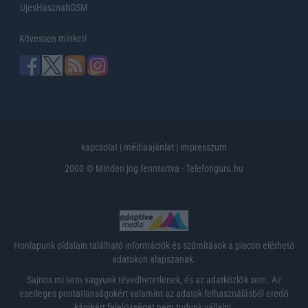
UjesHasznaltGSM
Kövessen minket!
kapcsolat
|
médiaajánlat
|
impresszum
2000 © Minden jog fenntartva - Telefonguru.hu
Honlapunk oldalain található információk és számítások a piacon elérhető
adatokon alapszanak.
Sajnos mi sem vagyunk tévedhetetlenek, és az adatközlők sem. Az
esetleges pontatlanságokért valamint az adatok felhasználásból eredő
károkért felelősséget nem tudunk vállalni.