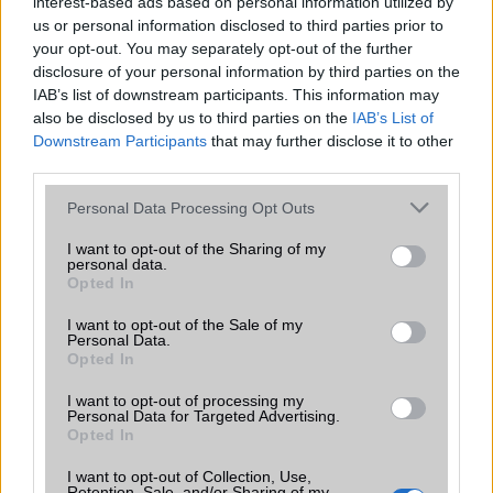
interest-based ads based on personal information utilized by
funkciókat és továbbfejlesztett kezelőfelületet hoz,
us or personal information disclosed to third parties prior to
azonban több korábbi csúcskategóriás és középkategóriás
your opt-out. You may separately opt-out of the further
Galaxy készülék számára ez lesz az út vége.
disclosure of your personal information by third parties on the
IAB’s list of downstream participants. This information may
iPhone 18 bemutató dátum - ekkor
rántja le a leplet az Apple az új
also be disclosed by us to third parties on the
IAB’s List of
csúcsmobilokról
Downstream Participants
that may further disclose it to other
third parties.
2026.06.29
| Phone Arena
A szeptemberi eseményen az iPhone 18 Pro modellek
Please note that this website/app uses one or more Google
Personal Data Processing Opt Outs
mellett a régóta pletykált hajlítható iPhone Ultra is
services and may gather and store information including but
bemutatkozhat, miközben az áremelésekről szóló
not limited to your visit or usage behaviour. You may click to
I want to opt-out of the Sharing of my
találgatások továbbra is beárnyékolják a rajtot.
personal data.
grant or deny consent to Google and its third-party tags to
Opted In
use your data for below specified purposes in below Google
Az Android rejtett automatizmusai: hat
consent section.
funkció, amely észrevétlenül könnyíti
I want to opt-out of the Sale of my
Personal Data.
meg a mindennapokat
Opted In
2026.06.14
| Android Police
Sok felhasználó külön alkalmazásokra esküszik, pedig az
I want to opt-out of processing my
Personal Data for Targeted Advertising.
Android már évek óta olyan intelligens funkciókat kínál,
Opted In
amelyek maguktól dolgoznak a háttérben.
I want to opt-out of Collection, Use,
Retention, Sale, and/or Sharing of my