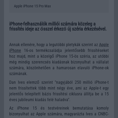
Apple iPhone 15 Pro Max
iPhone-felhasználók milliói számára közeleg a
frissítés ideje az ősszel érkező új széria érkezésével.
Annak ellenére, hogy a legutóbbi pletykák szerint az
Apple
iPhone
16-os termékcsaládja jelentősebb frissítéseket
hoz majd, mint a közelgő iPhone 15-ös széria, az utóbbi
még mindig szerencsés kiadásnak bizonyulhat a vállalat
számára, köszönhetően a hamarosan elavuló iPhone-ok
számának.
Dan Ives elemző szerint "nagyjából 250 millió iPhone-t
nem frissítettek több mint négy éve, ami az Apple-t egy
jelentős telepített bázis frissítési ciklusra állítja be a 15
éves jubileumi kiadás felé haladva".
Az iPhone 15 és testvéreinek bemutatása komoly
bizonyulhat az Apple számára, magyarázta Ives a CNBC-