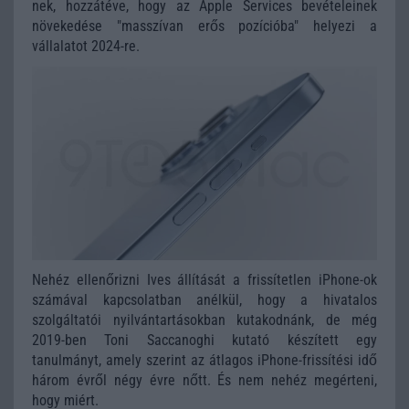
nek, hozzátéve, hogy az Apple Services bevételeinek
növekedése "masszívan erős pozícióba" helyezi a
vállalatot 2024-re.
Nehéz ellenőrizni Ives állítását a frissítetlen iPhone-ok
számával kapcsolatban anélkül, hogy a hivatalos
szolgáltatói nyilvántartásokban kutakodnánk, de még
2019-ben Toni Saccanoghi kutató készített egy
tanulmányt, amely szerint az átlagos iPhone-frissítési idő
három évről négy évre nőtt. És nem nehéz megérteni,
hogy miért.