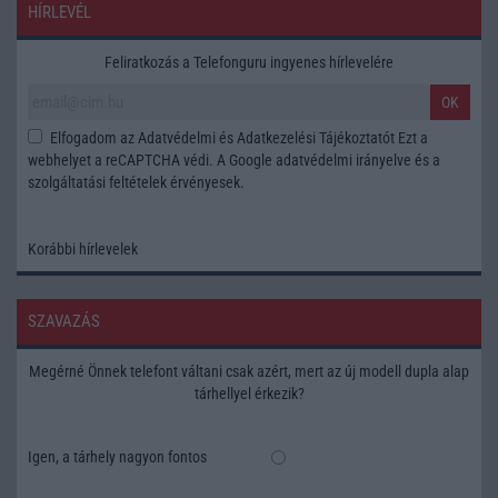
HÍRLEVÉL
Feliratkozás a Telefonguru ingyenes hírlevelére
OK
Elfogadom az
Adatvédelmi és Adatkezelési Tájékoztatót
Ezt a
webhelyet a reCAPTCHA védi. A Google
adatvédelmi irányelve
és a
szolgáltatási feltételek
érvényesek.
Korábbi hírlevelek
SZAVAZÁS
Megérné Önnek telefont váltani csak azért, mert az új modell dupla alap
tárhellyel érkezik?
Igen, a tárhely nagyon fontos