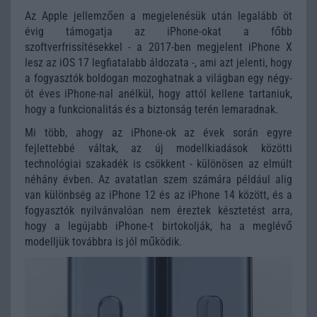
Az Apple jellemzően a megjelenésük után legalább öt
évig támogatja az iPhone-okat a főbb
szoftverfrissítésekkel - a 2017-ben megjelent iPhone X
lesz az iOS 17 legfiatalabb áldozata -, ami azt jelenti, hogy
a fogyasztók boldogan mozoghatnak a világban egy négy-
öt éves iPhone-nal anélkül, hogy attól kellene tartaniuk,
hogy a funkcionalitás és a biztonság terén lemaradnak.
Mi több, ahogy az iPhone-ok az évek során egyre
fejlettebbé váltak, az új modellkiadások közötti
technológiai szakadék is csökkent - különösen az elmúlt
néhány évben. Az avatatlan szem számára például alig
van különbség az iPhone 12 és az iPhone 14 között, és a
fogyasztók nyilvánvalóan nem éreztek késztetést arra,
hogy a legújabb iPhone-t birtokolják, ha a meglévő
modelljük továbbra is jól működik.