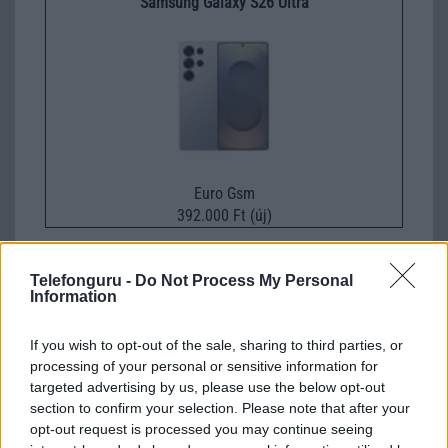
Samsung Galaxy S26 Ultra
Euro Gsm
392.000 Ft (új)
Telefonguru -
Do Not Process My Personal
Information
Számos népszerű Samsung Galaxy
If you wish to opt-out of the sale, sharing to third parties, or
készülék kimarad a One UI 9
processing of your personal or sensitive information for
frissítésből – itt a lista az érintett
modellekről
targeted advertising by us, please use the below opt-out
section to confirm your selection. Please note that after your
2026.06.30
| Phone Arena
opt-out request is processed you may continue seeing
A One UI 9 érkezése új mesterséges intelligencia-