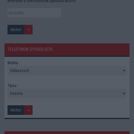
Keressen a telefonboltok ajánlatai között!
TELEFONOK GYORSLISTA
Márka :
Tipus :