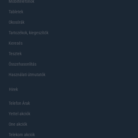
Mobiltelefonok
Tabletek
Okosórák
Tartozékok, kiegeszítők
Keresés
Tesztek
Összehasonlítás
Használati útmutatók
Hirek
Telefon Árak
Yettel akciók
One akciók
Telekom akciók