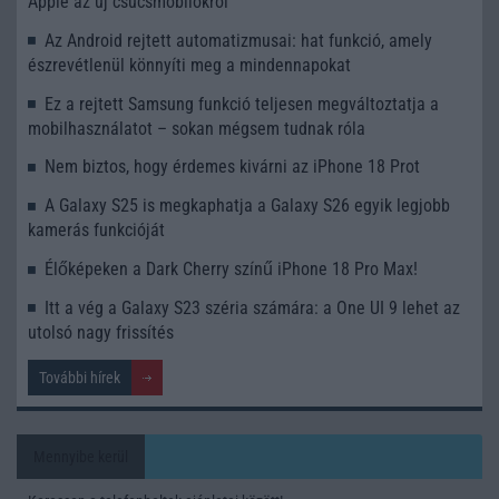
Apple az új csúcsmobilokról
Az Android rejtett automatizmusai: hat funkció, amely
észrevétlenül könnyíti meg a mindennapokat
Ez a rejtett Samsung funkció teljesen megváltoztatja a
mobilhasználatot – sokan mégsem tudnak róla
Nem biztos, hogy érdemes kivárni az iPhone 18 Prot
A Galaxy S25 is megkaphatja a Galaxy S26 egyik legjobb
kamerás funkcióját
Élőképeken a Dark Cherry színű iPhone 18 Pro Max!
Itt a vég a Galaxy S23 széria számára: a One UI 9 lehet az
utolsó nagy frissítés
További hírek
Mennyibe kerül