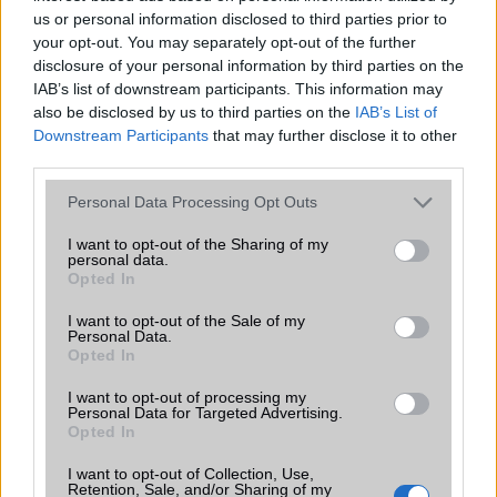
us or personal information disclosed to third parties prior to
your opt-out. You may separately opt-out of the further
disclosure of your personal information by third parties on the
IAB’s list of downstream participants. This information may
also be disclosed by us to third parties on the
IAB’s List of
Downstream Participants
that may further disclose it to other
third parties.
Euro Gsm
Please note that this website/app uses one or more Google
222.000 Ft (új)
Personal Data Processing Opt Outs
services and may gather and store information including but
not limited to your visit or usage behaviour. You may click to
I want to opt-out of the Sharing of my
personal data.
grant or deny consent to Google and its third-party tags to
Opted In
use your data for below specified purposes in below Google
consent section.
I want to opt-out of the Sale of my
Számos népszerű Samsung Galaxy
Personal Data.
készülék kimarad a One UI 9
Opted In
frissítésből – itt a lista az érintett
modellekről
I want to opt-out of processing my
Personal Data for Targeted Advertising.
2026.06.30
| Phone Arena
Opted In
A One UI 9 érkezése új mesterséges intelligencia-
funkciókat és továbbfejlesztett kezelőfelületet hoz,
I want to opt-out of Collection, Use,
Retention, Sale, and/or Sharing of my
azonban több korábbi csúcskategóriás és középkategóriás