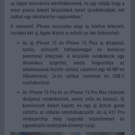
az Apple innovációs mérföldkövének, és úgy véljük, hogy a
most piacra dobott készülékek ismét újradefiniálják, mit
tudhat egy okostelefon napjainkban."
A népszerű iPhone sorozatba négy új telefon érkezett,
továbbá két új Apple Watch is erősíti az idei felhozatalt:
Az új iPhone 15 és iPhone 15 Plus új dizájnnal,
tartós, színezett hátlapüveggel és kontúros
peremmel érkeznek. A készülék rendelkezik egy
dinamikus szigettel, amely felgyorsítja az
alkalmazások közötti váltást, valamint egy 48 MP-es
főkamerával, 2x-es optikai zoommal és USB-C
csatlakozóval.
Az iPhone 15 Pro és az iPhone 15 Pro Max titánium
dizájnnal rendelkeznek, amely erős és könnyű. Új
kontúrozott éleket kapott, és egy új Action gomb
váltotta az oldalsó némítókapcsolót. Az új A17 Pro
rendszerchip még nagyobb teljesítményt és
egyedülálló mobiljáték-élményt nyújt.