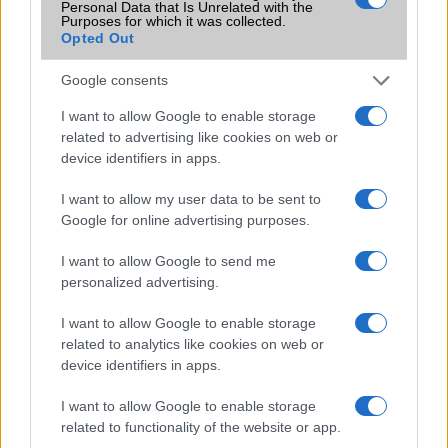
Personal Data that Is Unrelated with the
Galaxy készülék számára ez lesz az út vége.
Purposes for which it was collected.
Opted Out
iPhone 18 bemutató dátum - ekkor
rántja le a leplet az Apple az új
Google consents
csúcsmobilokról
I want to allow Google to enable storage
2026.06.29
| Phone Arena
related to advertising like cookies on web or
A szeptemberi eseményen az iPhone 18 Pro modellek
device identifiers in apps.
mellett a régóta pletykált hajlítható iPhone Ultra is
bemutatkozhat, miközben az áremelésekről szóló
I want to allow my user data to be sent to
találgatások továbbra is beárnyékolják a rajtot.
Google for online advertising purposes.
Az Android rejtett automatizmusai: hat
funkció, amely észrevétlenül könnyíti
I want to allow Google to send me
meg a mindennapokat
personalized advertising.
2026.06.14
| Android Police
I want to allow Google to enable storage
Sok felhasználó külön alkalmazásokra esküszik, pedig az
related to analytics like cookies on web or
Android már évek óta olyan intelligens funkciókat kínál,
device identifiers in apps.
amelyek maguktól dolgoznak a háttérben.
I want to allow Google to enable storage
Ez a rejtett Samsung funkció teljesen
related to functionality of the website or app.
megváltoztatja a mobilhasználatot –