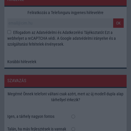
Feliratkozás a Telefonguru ingyenes hírlevelére
OK
Elfogadom az
Adatvédelmi és Adatkezelési Tájékoztatót
Ezt a
webhelyet a reCAPTCHA védi. A Google
adatvédelmi irányelve
és a
szolgáltatási feltételek
érvényesek.
Korábbi hírlevelek
SZAVAZÁS
Megérné Önnek telefont váltani csak azért, mert az új modell dupla alap
tárhellyel érkezik?
Igen, a tárhely nagyon fontos
Talán, ha más fejlesztések is vannak