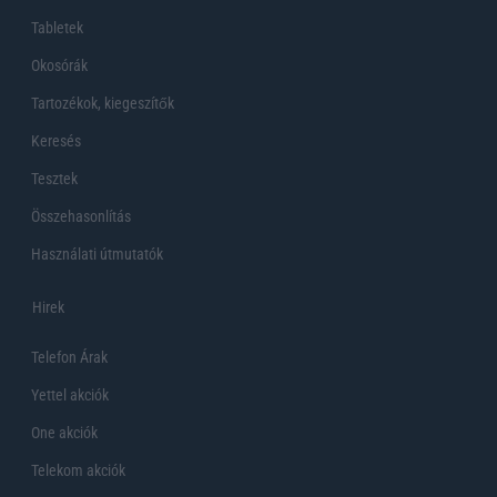
Tabletek
Okosórák
Tartozékok, kiegeszítők
Keresés
Tesztek
Összehasonlítás
Használati útmutatók
Hirek
Telefon Árak
Yettel akciók
One akciók
Telekom akciók