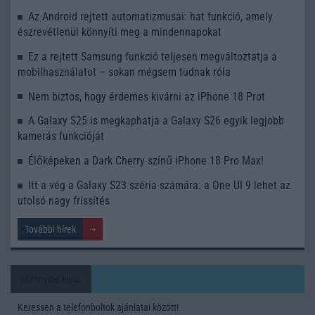
Az Android rejtett automatizmusai: hat funkció, amely
észrevétlenül könnyíti meg a mindennapokat
Ez a rejtett Samsung funkció teljesen megváltoztatja a
mobilhasználatot – sokan mégsem tudnak róla
Nem biztos, hogy érdemes kivárni az iPhone 18 Prot
A Galaxy S25 is megkaphatja a Galaxy S26 egyik legjobb
kamerás funkcióját
Élőképeken a Dark Cherry színű iPhone 18 Pro Max!
Itt a vég a Galaxy S23 széria számára: a One UI 9 lehet az
utolsó nagy frissítés
További hírek
Mennyibe kerül
Keressen a telefonboltok ajánlatai között!