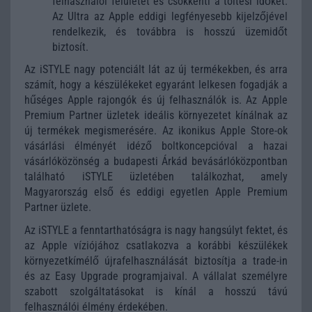
felhasználói felületet és csökkenti a töltési időket.
Az Ultra az Apple eddigi legfényesebb kijelzőjével
rendelkezik, és továbbra is hosszú üzemidőt
biztosít.
Az iSTYLE nagy potenciált lát az új termékekben, és arra
számít, hogy a készülékeket egyaránt lelkesen fogadják a
hűséges Apple rajongók és új felhasználók is. Az Apple
Premium Partner üzletek ideális környezetet kínálnak az
új termékek megismerésére. Az ikonikus Apple Store-ok
vásárlási élményét idéző boltkoncepcióval a hazai
vásárlóközönség a budapesti Árkád bevásárlóközpontban
található iSTYLE üzletében találkozhat, amely
Magyarország első és eddigi egyetlen Apple Premium
Partner üzlete.
Az iSTYLE a fenntarthatóságra is nagy hangsúlyt fektet, és
az Apple víziójához csatlakozva a korábbi készülékek
környezetkímélő újrafelhasználását biztosítja a trade-in
és az Easy Upgrade programjaival. A vállalat személyre
szabott szolgáltatásokat is kínál a hosszú távú
felhasználói élmény érdekében.