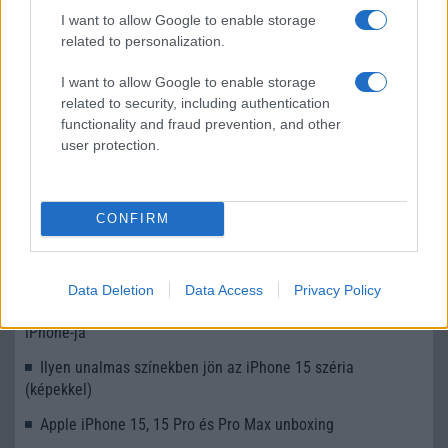
sokan mégsem tudnak róla
I want to allow Google to enable storage
related to personalization.
2026.07.12
| Android Central
Az Edge Panel az egyik leghasznosabb funkció, amely
I want to allow Google to enable storage
jelentősen felgyorsítja a mindennapi használatot,
miközben a Pixel telefonokból továbbra is hiányzik.
related to security, including authentication
functionality and fraud prevention, and other
user protection.
CONFIRM
KAPCSOLÓDÓ HÍREK
Kézben az Apple iPhone 15 modellek!
Data Deletion
Data Access
Privacy Policy
Ezért lehet az iPhone 15 az utóbbi évek legkelendőbb
iPhone-ja
Ilyen unalmas színekben jön az iPhone 15 széria
(képekkel)
Apple iPhone 15, 15 Pro és Pro Max unboxing