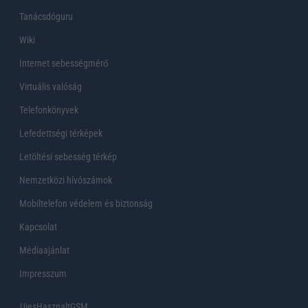
Tanácsdóguru
Wiki
Internet sebességmérő
Virtuális valóság
Telefonkönyvek
Lefedettségi térképek
Letöltési sebesség térkép
Nemzetközi hívószámok
Mobiltelefon védelem és biztonság
Kapcsolat
Médiaajánlat
Impresszum
UjesHasznaltGSM