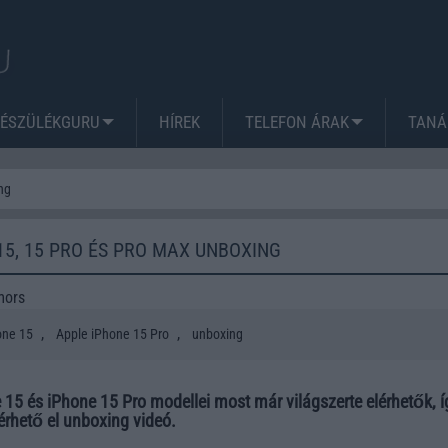
KÉSZÜLÉKGURU
HÍREK
TELEFON ÁRAK
TANÁ
ng
15, 15 PRO ÉS PRO MAX UNBOXING
mors
,
,
one 15
Apple iPhone 15 Pro
unboxing
 15 és iPhone 15 Pro modellei most már világszerte elérhetők, í
érhető el unboxing videó.