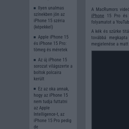
Ilyen unalmas
A MacRumors videó
színekben jön az
iPhone
15 Pro és a
iPhone 15 széria
folyamatot a YouTub
(képekkel)
A kék és szürke tit
Apple iPhone 15
továbbá megkapta
és iPhone 15 Pro:
megjelenése a matt
tömeg és méretek
Az új iPhone 15
sorozat világszerte a
boltok polcaira
került
Ez az oka annak,
hogy az iPhone 15
nem tudja futtatni
az Apple
Intelligence-t, az
iPhone 15 Pro pedig
de