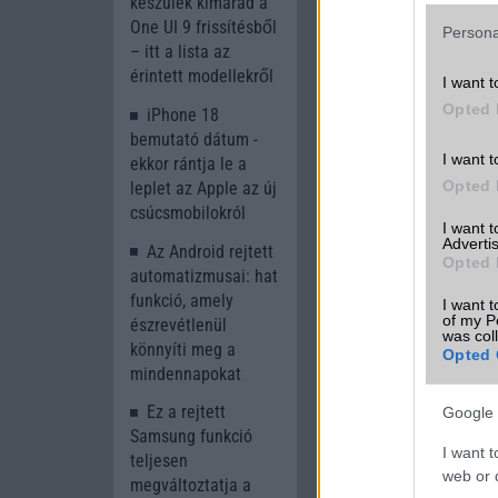
készülék kimarad a
MacRumors
One UI 9 frissítésből
Persona
– itt a lista az
érintett modellekről
I want t
Opted 
iPhone 18
bemutató dátum -
I want t
ekkor rántja le a
Opted 
leplet az Apple az új
csúcsmobilokról
I want 
Új és Használt G
Advertis
Az Android rejtett
Opted 
automatizmusai: hat
Xiaomi 15T
funkció, amely
I want t
of my P
észrevétlenül
was col
könnyíti meg a
Opted 
mindennapokat
Ez a rejtett
Google 
Samsung funkció
I want t
teljesen
web or d
megváltoztatja a