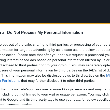
ru -
Do Not Process My Personal Information
to opt-out of the sale, sharing to third parties, or processing of your per
formation for targeted advertising by us, please use the below opt-out s
alakítása kényelmesebb fogást tesz lehetővé a kontúrosabb sarkaik m
r selection. Please note that after your opt-out request is processed y
ek könnyített súlyuk egyértelműen érezhetők. Ami a kijelzőt illet
eing interest-based ads based on personal information utilized by us or
e világosabb az előzőeknél, így jobban látható napsütéses körülm
disclosed to third parties prior to your opt-out. You may separately opt-
 és Pro Max modellek esetében a kijelző körüli keret vékonyabb, ami 
losure of your personal information by third parties on the IAB’s list of
. This information may also be disclosed by us to third parties on the
IA
Participants
that may further disclose it to other third parties.
 that this website/app uses one or more Google services and may gath
including but not limited to your visit or usage behaviour. You may click 
a Telefonguru legfrissebb híreiért!
 to Google and its third-party tags to use your data for below specifi
ogle consent section.
ó linkek: