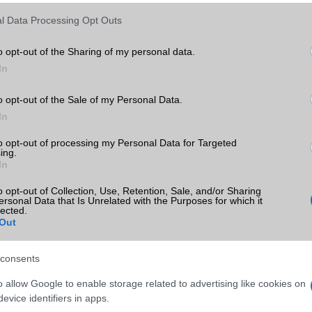
l Data Processing Opt Outs
o opt-out of the Sharing of my personal data.
In
o opt-out of the Sale of my Personal Data.
In
to opt-out of processing my Personal Data for Targeted
SM kiemelt ajánlatok
ing.
In
 Pro
Xiaomi 15
Samsung Galaxy S26
o opt-out of Collection, Use, Retention, Sale, and/or Sharing
ersonal Data that Is Unrelated with the Purposes for which it
lected.
Out
consents
o allow Google to enable storage related to advertising like cookies on
evice identifiers in apps.