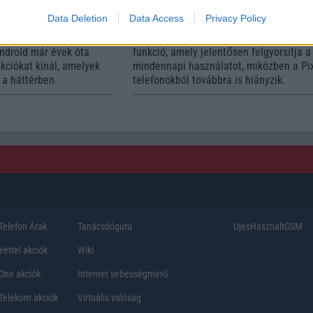
mégsem tudnak róla
Data Deletion
Data Access
Privacy Policy
d Police
2026.07.12
| Android Central
ön alkalmazásokra
Az Edge Panel az egyik leghasznosabb
Android már évek óta
funkció, amely jelentősen felgyorsítja a
nkciókat kínál, amelyek
mindennapi használatot, miközben a Pi
a háttérben.
telefonokból továbbra is hiányzik.
Telefon Árak
Tanácsdóguru
UjesHasznaltGSM
Yettel akciók
Wiki
One akciók
Internet sebességmérő
Telekom akciók
Virtuális valóság