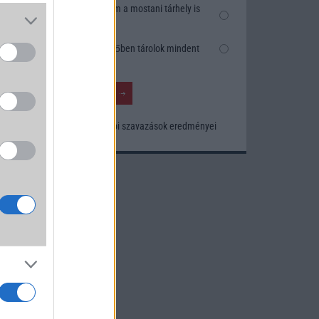
Nem, nekem a mostani tárhely is
elég
Inkább felhőben tárolok mindent
Korábbi szavazások eredményei