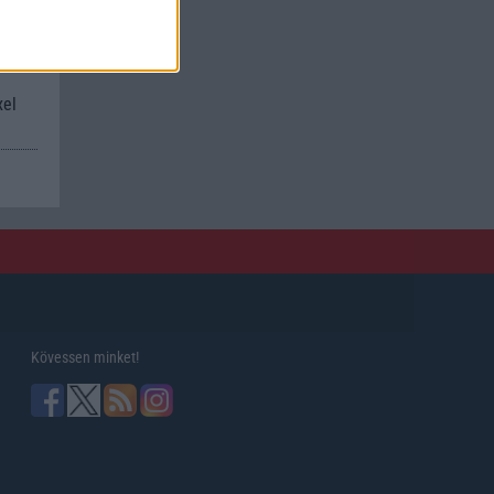
xel
Kövessen minket!