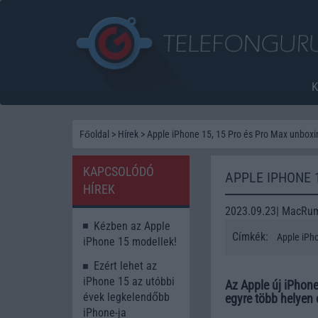
Főoldal
>
Hírek
>
Apple iPhone 15, 15 Pro és Pro Max unboxi
KAPCSOLÓDÓ
APPLE IPHONE 
HÍREK
2023.09.23| MacRu
Kézben az Apple
Címkék:
Apple iPh
iPhone 15 modellek!
Ezért lehet az
iPhone 15 az utóbbi
Az Apple új iPhone
évek legkelendőbb
egyre több helyen 
iPhone-ja