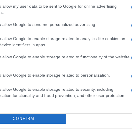
m
Euro Gsm
Nelly GSM
o allow my user data to be sent to Google for online advertising
(új)
232.000 Ft (új)
245.000 Ft (új)
s.
to allow Google to send me personalized advertising.
o allow Google to enable storage related to analytics like cookies on
s népszerű Samsung
iPhone 18 bemutató dát
evice identifiers in apps.
 készülék kimarad a
ekkor rántja le a leplet 
9 frissítésből – itt a
Apple az új csúcsmobil
o allow Google to enable storage related to functionality of the website
z érintett modellekről
2026.06.29
| Phone Arena
 Arena
A szeptemberi eseményen az iPhone 18
 új mesterséges
modellek mellett a régóta pletykált
o allow Google to enable storage related to personalization.
ókat és továbbfejlesztett
hajlítható iPhone Ultra is bemutatkozha
, azonban több korábbi
miközben az áremelésekről szóló
o allow Google to enable storage related to security, including
középkategóriás Galaxy
találgatások továbbra is beárnyékolják 
cation functionality and fraud prevention, and other user protection.
 lesz az út vége.
rajtot.
oid rejtett
Ez a rejtett Samsung
tizmusai: hat
funkció teljesen
CONFIRM
ó, amely észrevétlenül
megváltoztatja a
ti meg a
mobilhasználatot – so