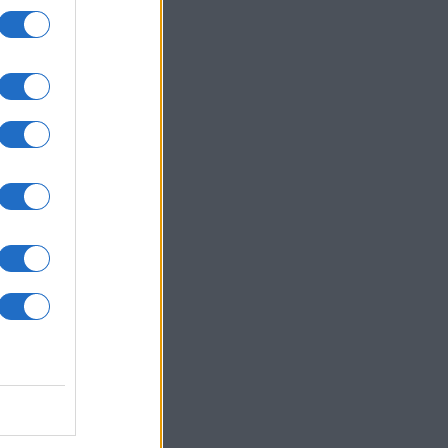
um -
az
okról
 Pro
t,
a
kan