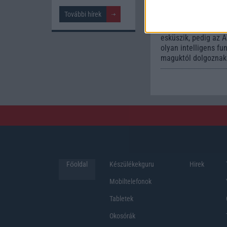
mindennapokat
További hírek
2026.06.14
| Androi
Sok felhasználó kül
esküszik, pedig az 
olyan intelligens fu
maguktól dolgoznak 
Főoldal
Készülékekguru
Hirek
Mobiltelefonok
Tabletek
Okosórák