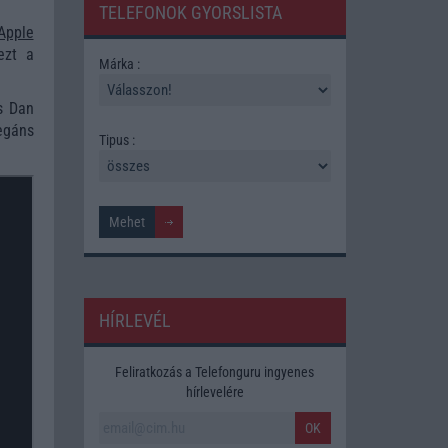
TELEFONOK GYORSLISTA
Apple
ezt a
Márka :
és Dan
egáns
Tipus :
HÍRLEVÉL
Feliratkozás a Telefonguru ingyenes
hírlevelére
OK