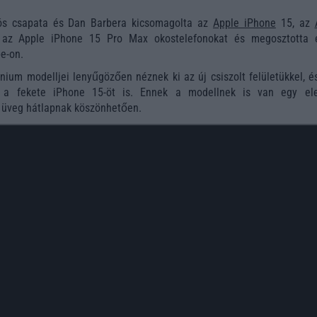
s csapata és Dan Barbera kicsomagolta az
Apple iPhone
15, az
z Apple iPhone 15 Pro Max okostelefonokat és megosztotta 
e-on.
ánium modelljei lenyűgözően néznek ki az új csiszolt felületükkel, 
 a fekete iPhone 15-öt is. Ennek a modellnek is van egy el
 üveg hátlapnak köszönhetően.