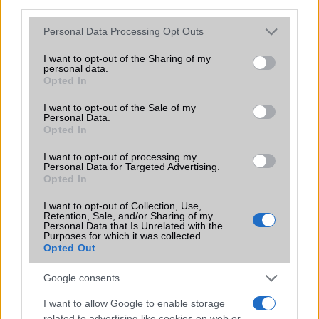
third parties.
funkció, amely észrevétlenül könnyíti
meg a mindennapokat
Please note that this website/app uses one or more Google
Personal Data Processing Opt Outs
2026.06.14
| Android Police
services and may gather and store information including but
Sok felhasználó külön alkalmazásokra esküszik, pedig az
not limited to your visit or usage behaviour. You may click to
I want to opt-out of the Sharing of my
Android már évek óta olyan intelligens funkciókat kínál,
personal data.
grant or deny consent to Google and its third-party tags to
Opted In
amelyek maguktól dolgoznak a háttérben.
use your data for below specified purposes in below Google
consent section.
I want to opt-out of the Sale of my
Personal Data.
Ez a rejtett Samsung funkció teljesen
Opted In
megváltoztatja a mobilhasználatot –
sokan mégsem tudnak róla
I want to opt-out of processing my
Personal Data for Targeted Advertising.
2026.07.12
| Android Central
Opted In
Az Edge Panel az egyik leghasznosabb funkció, amely
jelentősen felgyorsítja a mindennapi használatot,
I want to opt-out of Collection, Use,
miközben a Pixel telefonokból továbbra is hiányzik.
Retention, Sale, and/or Sharing of my
Personal Data that Is Unrelated with the
Purposes for which it was collected.
Opted Out
Google consents
KAPCSOLÓDÓ HÍREK
I want to allow Google to enable storage
related to advertising like cookies on web or