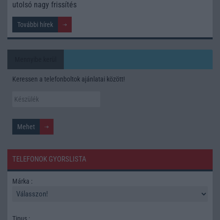
utolsó nagy frissítés
További hírek
Mennyibe kerül
Keressen a telefonboltok ajánlatai között!
TELEFONOK GYORSLISTA
Márka :
Tipus :