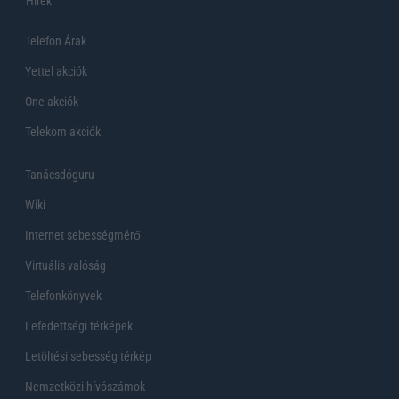
Hirek
Telefon Árak
Yettel akciók
One akciók
Telekom akciók
Tanácsdóguru
Wiki
Internet sebességmérő
Virtuális valóság
Telefonkönyvek
Lefedettségi térképek
Letöltési sebesség térkép
Nemzetközi hívószámok