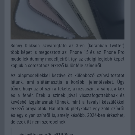
Sonny Dickson szivárogtató az X-en (korábban Twitter)
több képet is megosztott az iPhone 15 és az iPhone Pro
modellek dummy modelljeiről, így az eddigi legjobb képet
kapjuk a sorozathoz érkező különféle színeiről.
Az alapmodellekkel kezdve öt különböző színváltozatot
látunk, ami alátámasztja a korábbi jelentéseket. Úgy
tűnik, hogy az öt szín a fekete, a rózsaszín, a sárga, a kék
és a fehér. Ezek a színek jóval visszafogottabbnak és
kevésbé izgalmasnak tűnnek, mint a tavalyi készülékkel
érkező árnyalatok. Hallottunk pletykákat egy zöld színről
és egy olyan színről is, amely később, 2024-ben érkezhet,
de ezek itt nem szerepelnek.
pic.twitter.com/EJc91RfWha