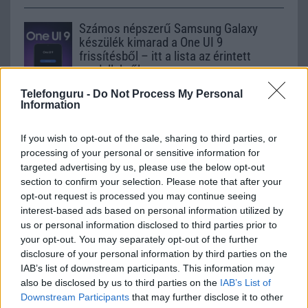
Számos népszerű Samsung Galaxy
készülék kimarad a One UI 9
frissítésből – itt a lista az érintett
modellekről
2026.06.30
| Phone Arena
Telefonguru -
Do Not Process My Personal
A One UI 9 érkezése új mesterséges intelligencia-
Information
funkciókat és továbbfejlesztett kezelőfelületet hoz,
azonban több korábbi csúcskategóriás és középkategóriás
If you wish to opt-out of the sale, sharing to third parties, or
Galaxy készülék számára ez lesz az út vége.
processing of your personal or sensitive information for
targeted advertising by us, please use the below opt-out
iPhone 18 bemutató dátum - ekkor
section to confirm your selection. Please note that after your
rántja le a leplet az Apple az új
opt-out request is processed you may continue seeing
csúcsmobilokról
interest-based ads based on personal information utilized by
2026.06.29
| Phone Arena
us or personal information disclosed to third parties prior to
A szeptemberi eseményen az iPhone 18 Pro modellek
your opt-out. You may separately opt-out of the further
mellett a régóta pletykált hajlítható iPhone Ultra is
disclosure of your personal information by third parties on the
bemutatkozhat, miközben az áremelésekről szóló
IAB’s list of downstream participants. This information may
találgatások továbbra is beárnyékolják a rajtot.
also be disclosed by us to third parties on the
IAB’s List of
Downstream Participants
that may further disclose it to other
Az Android rejtett automatizmusai: hat