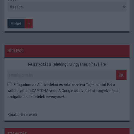
HÍRLEVÉL
Feliratkozás a Telefonguru ingyenes hírlevelére
OK
Elfogadom az
Adatvédelmi és Adatkezelési Tájékoztatót
Ezt a
webhelyet a reCAPTCHA védi. A Google
adatvédelmi irányelve
és a
szolgáltatási feltételek
érvényesek.
Korábbi hírlevelek