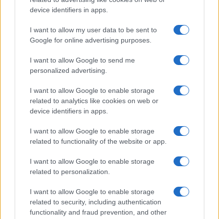
device identifiers in apps.
Kézben az Apple iPhone 15 modellek!
Ezért lehet az iPhone 15 az utóbbi évek legkelendőbb
I want to allow my user data to be sent to
iPhone-ja
Google for online advertising purposes.
Apple iPhone 15, 15 Pro és Pro Max unboxing
I want to allow Google to send me
personalized advertising.
Az új iPhone 15 sorozat világszerte a boltok polcaira került
Festési hibásak az iPhone 15 Pro és Pro Max-ok, de az
I want to allow Google to enable storage
ujjlenyomat miatt színeződnek is
related to analytics like cookies on web or
device identifiers in apps.
Újabb hibás iPhone 15 Pro-kat mutatunk
I want to allow Google to enable storage
Az Apple megerősítette, az iPhone 15 Pro tok nélküli
related to functionality of the website or app.
tartása átmenetileg megváltoztatja a színét
I want to allow Google to enable storage
Ez az oka annak, hogy az iPhone 15 nem tudja futtatni az
related to personalization.
Apple Intelligence-t, az iPhone 15 Pro pedig de
I want to allow Google to enable storage
További hírek
related to security, including authentication
functionality and fraud prevention, and other