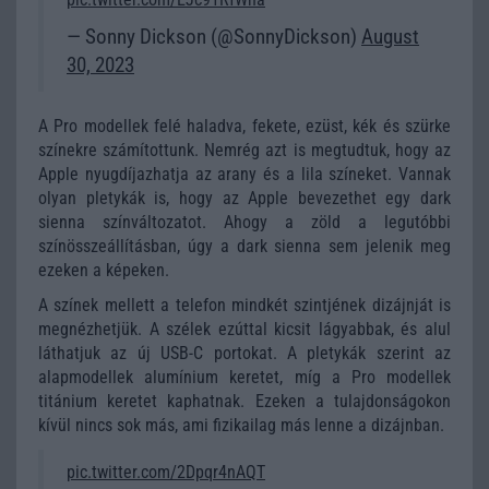
— Sonny Dickson (@SonnyDickson)
August
30, 2023
A Pro modellek felé haladva, fekete, ezüst, kék és szürke
színekre számítottunk. Nemrég azt is megtudtuk, hogy az
Apple nyugdíjazhatja az arany és a lila színeket. Vannak
olyan pletykák is, hogy az Apple bevezethet egy dark
sienna színváltozatot. Ahogy a zöld a legutóbbi
színösszeállításban, úgy a dark sienna sem jelenik meg
ezeken a képeken.
A színek mellett a telefon mindkét szintjének dizájnját is
megnézhetjük. A szélek ezúttal kicsit lágyabbak, és alul
láthatjuk az új USB-C portokat. A pletykák szerint az
alapmodellek alumínium keretet, míg a Pro modellek
titánium keretet kaphatnak. Ezeken a tulajdonságokon
kívül nincs sok más, ami fizikailag más lenne a dizájnban.
pic.twitter.com/2Dpqr4nAQT