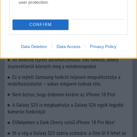
user protection.
LEGOLVASOTTABBAK
Számos népszerű Samsung Galaxy készülék kimarad a One
CONFIRM
UI 9 frissítésből – itt a lista az érintett modellekről
iPhone 18 bemutató dátum - ekkor rántja le a leplet az
Data Deletion
Data Access
Privacy Policy
Apple az új csúcsmobilokról
Az Android rejtett automatizmusai: hat funkció, amely
észrevétlenül könnyíti meg a mindennapokat
Ez a rejtett Samsung funkció teljesen megváltoztatja a
mobilhasználatot – sokan mégsem tudnak róla
Nem biztos, hogy érdemes kivárni az iPhone 18 Prot
A Galaxy S25 is megkaphatja a Galaxy S26 egyik legjobb
kamerás funkcióját
Élőképeken a Dark Cherry színű iPhone 18 Pro Max!
Itt a vég a Galaxy S23 széria számára: a One UI 9 lehet az