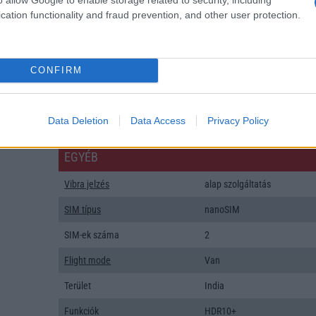
SNS integráció
alap szolgáltatás
cation functionality and fraud prevention, and other user protection.
Organizer
alap szolgáltatás
T9 szótár
alkalmazás független szótár
CONFIRM
Office alkalmazások
alap szolgáltatás
Iránytũ
ecompass
Data Deletion
Data Access
Privacy Policy
Extrák
Nincs
EGYÉB
Vibra jelzés
alap szolgáltatás
SIM típus
nanoSIM
SIM-ek száma
2
Flight mode
Van
Terület
India
Funkciók
HDR10+