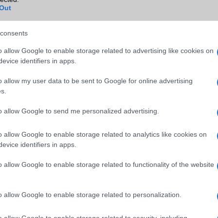
Out
TV/USB kapcsolat
2,x Type-C
GPS
aGPS (USA), Glonass (Orosz)
consents
BDS (Kína), Galileo (EU)
o allow Google to enable storage related to advertising like cookies on
Push to Talk
Nincs
evice identifiers in apps.
AKKUMULÁTOR
o allow my user data to be sent to Google for online advertising
s.
Típus
Silicium-Carbon
Készenléti idő h /
Az akkumulátor nem vehetõ 
to allow Google to send me personalized advertising.
Cserélhetőség
o allow Google to enable storage related to analytics like cookies on
Beszélgetési idő h /
80W-os gyorstöltés
evice identifiers in apps.
Gyorstöltés
o allow Google to enable storage related to functionality of the website
ALKALMAZÁSOK ÉS ÉRZÉKELŐK
Java
Nincs
o allow Google to enable storage related to personalization.
Flash
/
Ujjlenyomat olvasó
Fingerprint sensor
o allow Google to enable storage related to security, including