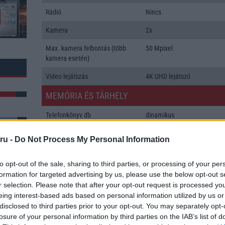
Rádió
Nincs
Kamera
2x
Max. kamera felbontás (több
50 Mpixel
kamera esetén)
Video lejátszás
4K UHD lejátszó
MEMÓRIA ÉS TÁRHELY
Telefonkönyv db
dinamikus
Min. memória
8 GB
ru -
Do Not Process My Personal Information
Min. háttértár
128 GB
k: 6
to opt-out of the sale, sharing to third parties, or processing of your per
Memória bővíthetőség
Nincs
formation for targeted advertising by us, please use the below opt-out s
r selection. Please note that after your opt-out request is processed y
ADATCSERE
eing interest-based ads based on personal information utilized by us or
disclosed to third parties prior to your opt-out. You may separately opt-
GPRS
Van
losure of your personal information by third parties on the IAB’s list of