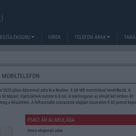
KÉSZÜLÉKGURU
HÍREK
TELEFON ÁRAK
TANÁ
 MOBILTELEFON
nt 2025 július dátummal adta ki a Realme. 8 GB MB memóriával rendelkezik. A
50 Mpixel. Kijelzőjének mérete 6.8 col. A telefongurun az elmúlt két hétben 95
meg a készüléket. A felhasználói szavazatok alapján összesítve 8.83 pontot kapo
PIACI ÁR ALAKULÁSA
Nincs elegendő adat