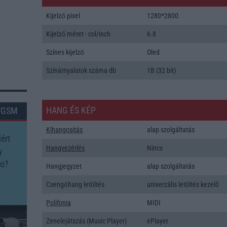
Kijelző pixel
1280*2800
Kijelző méret - col/inch
6.8
Színes kijelző
Oled
Színárnyalatok száma db
1B (32 bit)
HANG ÉS KÉP
TGSM
Kihangositás
alap szolgáltatás
ért
Hangvezérlés
Nincs
y
ro?
Hangjegyzet
alap szolgáltatás
Csengőhang letöltés
univerzális letöltés kezelõ
Polifonia
MIDI
Zenelejátszás (Music Player)
ePlayer