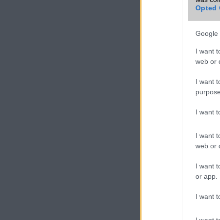
Opted 
Google 
I want t
web or d
I want t
purpose
I want 
I want t
web or d
I want t
or app.
I want t
I want t