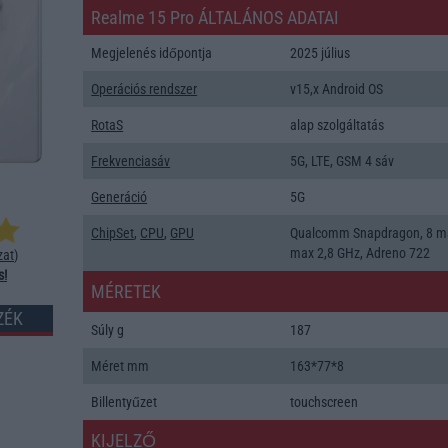
Realme 15 Pro ÁLTALÁNOS ADATAI
Megjelenés időpontja
2025 július
Operációs rendszer
v15,x Android OS
RotaS
alap szolgáltatás
Frekvenciasáv
5G, LTE, GSM 4 sáv
Generáció
5G
ChipSet
,
CPU
,
GPU
Qualcomm Snapdragon, 8 m
max 2,8 GHz, Adreno 722
zat
)
s!
MÉRETEK
ZÉK
Súly g
187
Méret mm
163*77*8
Billentyűzet
touchscreen
KIJELZŐ