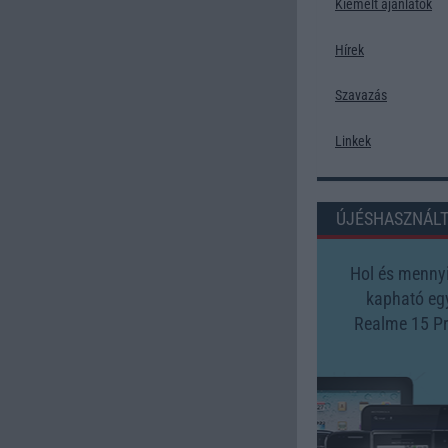
Kiemelt ajánlatok
Hírek
Szavazás
Linkek
ÚJÉSHASZNÁL
Hol és mennyi
kapható eg
Realme 15 P