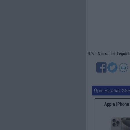
N/A = Nincs adat. Legutóbb
Új és Használt GSM
Apple iPhone