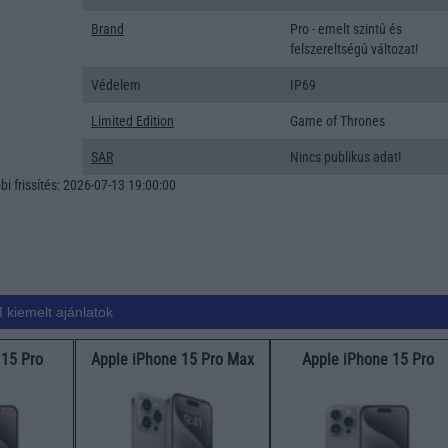
Brand
Pro - emelt szintû és
felszereltségû változat!
Védelem
IP69
Limited Edition
Game of Thrones
SAR
Nincs publikus adat!
i frissítés: 2026-07-13 19:00:00
 kiemelt ajánlatok
 15 Pro
Apple iPhone 15 Pro Max
Apple iPhone 15 Pro