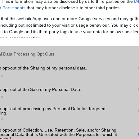
EDGE
Van
. This information may also be disclosed by us to third parties on the
IA
Participants
that may further disclose it to other third parties.
WAP
5HTML
 that this website/app uses one or more Google services and may gath
ro
EMS
/E-mail
push eMail
including but not limited to your visit or usage behaviour. You may click 
k
 to Google and its third-party tags to use your data for below specifi
MMS
Nincs
ogle consent section.
tás
Infraport
Nincs
kkal
l Data Processing Opt Outs
Bluetooth
v5,x
o árak
B/T extra
LE, A2DP
o opt-out of the Sharing of my personal data.
In
Wi-Fi (alap)
g/b
v6 (ax)
o opt-out of the Sale of my Personal Data.
Wi-Fi Direct
Nincs
lme
In
Wi-Fi extra
Nincs
ok
to opt-out of processing my Personal Data for Targeted
Wi-Fi HotSpot
alap szolgáltatás
ing.
In
Blackberry
Nincs
o opt-out of Collection, Use, Retention, Sale, and/or Sharing
ersonal Data that Is Unrelated with the Purposes for which it
NFC
területenként változó
lected.