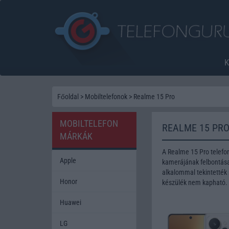
Főoldal
>
Mobiltelefonok
>
Realme 15 Pro
MOBILTELEFON
REALME 15 PRO
MÁRKÁK
A Realme 15 Pro telefo
Apple
kamerájának felbontása 
alkalommal tekintették 
Honor
készülék nem kapható.
Huawei
LG