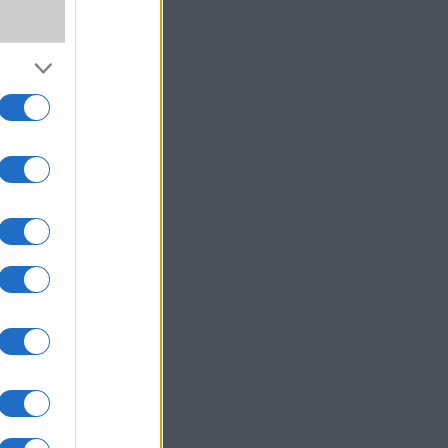
,
ki!