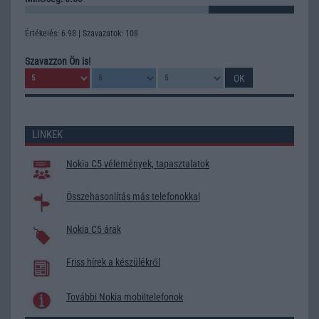
Értékelés: 6.98 | Szavazatok: 108
Szavazzon Ön is!
LINKEK
Nokia C5 vélemények, tapasztalatok
Összehasonlítás más telefonokkal
Nokia C5 árak
Friss hírek a készülékről
További Nokia mobiltelefonok