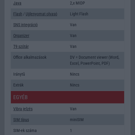
Java
2,x MIDP
Flash
/
Ujjlenyomat olvasó
Light Flash
SNS integráció
Van
Organizer
Van
T9 szótár
Van
Office alkalmazások
DV = Document viewer (Word,
Excel, PowerPoint, PDF)
Iránytũ
Nincs
Extrák
Nincs
EGYÉB
Vibra jelzés
Van
SIM típus
miniSIM
SIM-ek száma
1