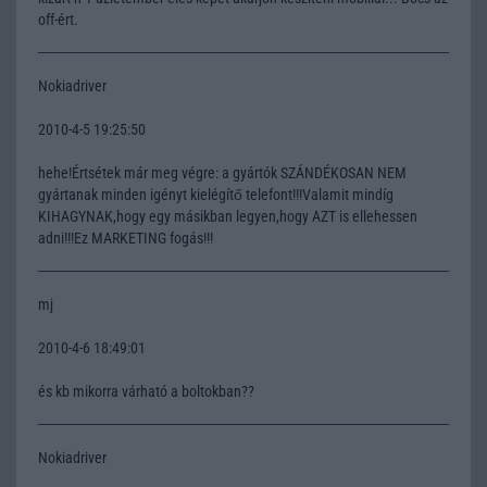
off-ért.
Nokiadriver
2010-4-5 19:25:50
hehe!Értsétek már meg végre: a gyártók SZÁNDÉKOSAN NEM
gyártanak minden igényt kielégítő telefont!!!Valamit mindíg
KIHAGYNAK,hogy egy másikban legyen,hogy AZT is ellehessen
adni!!!Ez MARKETING fogás!!!
mj
2010-4-6 18:49:01
és kb mikorra várható a boltokban??
Nokiadriver