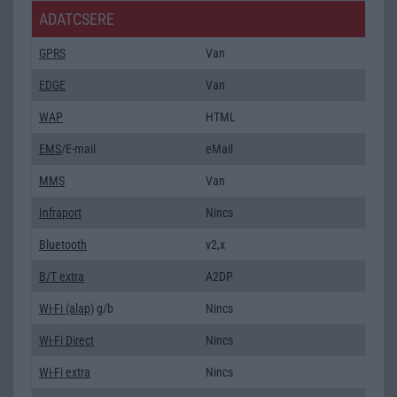
ADATCSERE
GPRS
Van
EDGE
Van
WAP
HTML
EMS
/E-mail
eMail
MMS
Van
Infraport
Nincs
Bluetooth
v2,x
B/T extra
A2DP
Wi-Fi (alap)
g/b
Nincs
Wi-Fi Direct
Nincs
Wi-Fi extra
Nincs