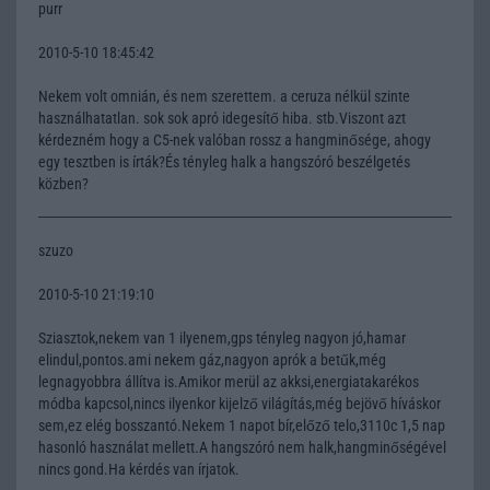
purr
2010-5-10 18:45:42
Nekem volt omnián, és nem szerettem. a ceruza nélkül szinte
használhatatlan. sok sok apró idegesítő hiba. stb.Viszont azt
kérdezném hogy a C5-nek valóban rossz a hangminősége, ahogy
egy tesztben is írták?És tényleg halk a hangszóró beszélgetés
közben?
szuzo
2010-5-10 21:19:10
Sziasztok,nekem van 1 ilyenem,gps tényleg nagyon jó,hamar
elindul,pontos.ami nekem gáz,nagyon aprók a betűk,még
legnagyobbra állítva is.Amikor merül az akksi,energiatakarékos
módba kapcsol,nincs ilyenkor kijelző világítás,még bejövő híváskor
sem,ez elég bosszantó.Nekem 1 napot bír,előző telo,3110c 1,5 nap
hasonló használat mellett.A hangszóró nem halk,hangminőségével
nincs gond.Ha kérdés van írjatok.