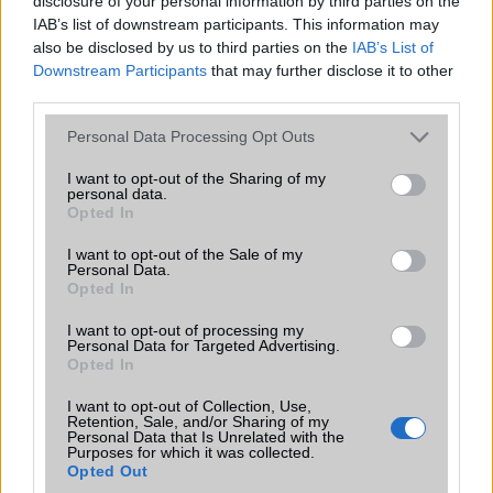
disclosure of your personal information by third parties on the
2010-3-16 22:21:17
IAB’s list of downstream participants. This information may
also be disclosed by us to third parties on the
IAB’s List of
Jól néz ki. De biztosan baromi drága lesz mivel uj széria
Downstream Participants
that may further disclose it to other
third parties.
Pogacsa
Please note that this website/app uses one or more Google
Personal Data Processing Opt Outs
services and may gather and store information including but
2010-3-17 11:40:09
not limited to your visit or usage behaviour. You may click to
I want to opt-out of the Sharing of my
personal data.
grant or deny consent to Google and its third-party tags to
A külhoni weboldalak hírei szerint 135$ lesz a nettó ára. Márpedig
Opted In
use your data for below specified purposes in below Google
az eléggé baráti, cirka 30eFt!
consent section.
I want to opt-out of the Sale of my
Personal Data.
Opted In
Nokiadriver
I want to opt-out of processing my
2010-3-17 14:21:16
Personal Data for Targeted Advertising.
Opted In
A HAZAI WEB oldalak szerint,pl Telefonguru-itthon ez a mérvadó-
I want to opt-out of Collection, Use,
lesz az 45E HUF körüli is(a szolgáltatók is ráteszik a saját
Retention, Sale, and/or Sharing of my
"kis"hasznukat!!!)
Personal Data that Is Unrelated with the
Purposes for which it was collected.
Opted Out