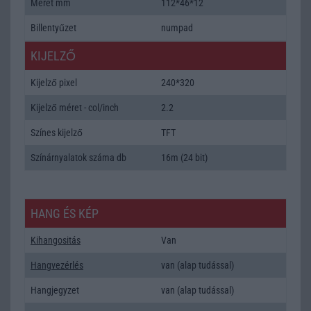
Méret mm
112*46*12
Billentyűzet
numpad
KIJELZŐ
Kijelző pixel
240*320
Kijelző méret - col/inch
2.2
Színes kijelző
TFT
Színárnyalatok száma db
16m (24 bit)
HANG ÉS KÉP
Kihangositás
Van
Hangvezérlés
van (alap tudással)
Hangjegyzet
van (alap tudással)