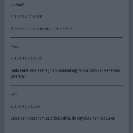
laszlo42
2010-6-14 21:49:38
Miben különbözik ez és a nokia 6730?
Pösti
2010-6-16 20:01:22
Hello Feri!Csere esetleg nem érdekel egy Nokia 5230-ra? Felteszed
vaterára?
Feri
2010-6-17 8:12:58
Szia Pösti!Köszönöm az érdeklődést, de egyelőre nem.Üdv.,Feri