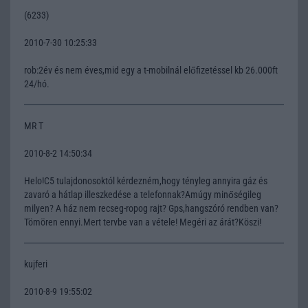
(6233)
2010-7-30 10:25:33
rob:2év és nem éves,mid egy a t-mobilnál előfizetéssel kb 26.000ft
24/hó.
MR T
2010-8-2 14:50:34
Helo!C5 tulajdonosoktól kérdezném,hogy tényleg annyira gáz és
zavaró a hátlap illeszkedése a telefonnak?Amúgy minőségileg
milyen? A ház nem recseg-ropog rajt? Gps,hangszóró rendben van?
Tömören ennyi.Mert tervbe van a vétele! Megéri az árát?Köszi!
kujferi
2010-8-9 19:55:02