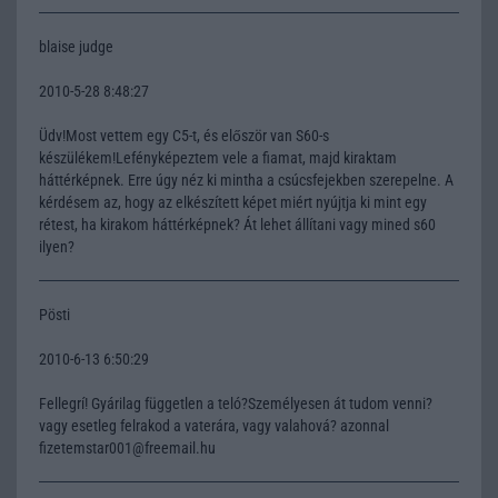
blaise judge
2010-5-28 8:48:27
Üdv!Most vettem egy C5-t, és először van S60-s
készülékem!Lefényképeztem vele a fiamat, majd kiraktam
háttérképnek. Erre úgy néz ki mintha a csúcsfejekben szerepelne. A
kérdésem az, hogy az elkészített képet miért nyújtja ki mint egy
rétest, ha kirakom háttérképnek? Át lehet állítani vagy mined s60
ilyen?
Pösti
2010-6-13 6:50:29
Fellegrí! Gyárilag független a teló?Személyesen át tudom venni?
vagy esetleg felrakod a vaterára, vagy valahová? azonnal
fizetemstar001@freemail.hu