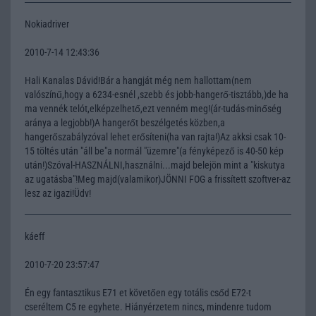
Nokiadriver
2010-7-14 12:43:36
Hali Kanalas Dávid!Bár a hangját még nem hallottam(nem
valószínű,hogy a 6234-esnél ,szebb és jobb-hangerő-tisztább,)de ha
ma vennék telót,elképzelhető,ezt venném meg!(ár-tudás-minőség
aránya a legjobb!)A hangerőt beszélgetés közben,a
hangerőszabályzóval lehet erősíteni(ha van rajta!)Az akksi csak 10-
15 töltés után "áll be"a normál "üzemre"(a fényképező is 40-50 kép
után!)Szóval-HASZNÁLNI,használni...majd belejön mint a "kiskutya
az ugatásba"!Meg majd(valamikor)JÖNNI FOG a frissített szoftver-az
lesz az igazi!Üdv!
káeff
2010-7-20 23:57:47
Én egy fantasztikus E71 et követően egy totális csőd E72-t
cseréltem C5 re egyhete. Hiányérzetem nincs, mindenre tudom