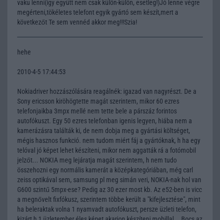
vaku lenni(így együtt nem csak külön-külön, esetleg!)Jó lenne végre
megérteni,tökéletes telefont egyik gyártó sem készít,mert a
következőt Te sem vennéd akkor meg!!!Szia!
hehe
2010-4-5 17:44:53
Nokiadriver hozzászólására reagálnék: igazad van nagyrészt. De a
Sony ericsson kiröhögtette magát szerintem, mikor 60 ezres
telefonjaikba 3mpx mellé nem tette bele a párszáz forintos
autofókuszt. Egy 50 ezres telefonban igenis legyen, hiába nem a
kamerázásra találták ki, de nem dobja meg a gyártási költséget,
mégis hasznos funkció. nem tudom miért fáj a gyártóknak, h ha egy
telóval jó képet lehet készíteni, mikor nem aggatták rá a fotómobil
jelzőt... NOKIA meg lejáratja magát szerintem, h nem tudo
összehozni egy normális kamerát a középkategóriában, még carl
zeiss optikával sem, samsung pl meg simán veri, NOKIA-nak hol van
G600 szintű 5mpx-ese? Pedig az 30 ezer most kb. Az e52-ben is vicc
a megnővelt fixfókusz, szerintem többe került a "kifejlesztése", mint
ha beleraktak volna 1 nyamvadt autofókuszt, persze üzleti telefon,
kizárt h 1 üzletember éles képet akarjon készíteni mobillal... Bocs az