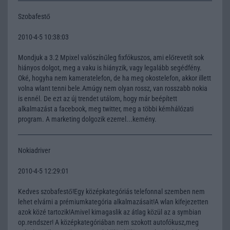
Szobafestő
2010-4-5 10:38:03
Mondjuk a 3.2 Mpixel valószínűleg fixfókuszos, ami előrevetít sok
hiányos dolgot, meg a vaku is hiányzik, vagy legalább segédfény.
Oké, hogyha nem kameratelefon, de ha meg okostelefon, akkor illett
volna wlant tenni bele.Amúgy nem olyan rossz, van rosszabb nokia
is ennél. De ezt az új trendet utálom, hogy már beépített
alkalmazást a facebook, meg twitter, meg a többi kémhálózati
program. A marketing dolgozik ezerrel...kemény.
Nokiadriver
2010-4-5 12:29:01
Kedves szobafestő!Egy középkategóriás telefonnal szemben nem
lehet elvárni a prémiumkategória alkalmazásait!A wlan kifejezetten
azok közé tartozik!Amivel kimagaslik az átlag közül az a symbian
op.rendszer! A középkategóriában nem szokott autofókusz,meg