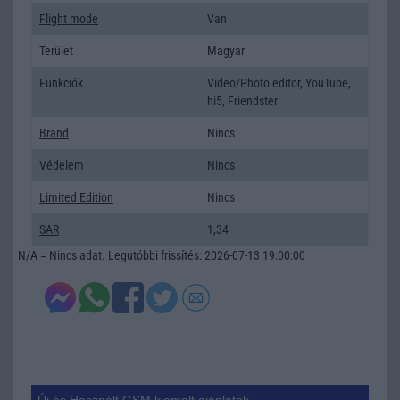
Flight mode
Van
Terület
Magyar
Funkciók
Video/Photo editor, YouTube,
hi5, Friendster
Brand
Nincs
Védelem
Nincs
Limited Edition
Nincs
SAR
1,34
N/A = Nincs adat. Legutóbbi frissítés: 2026-07-13 19:00:00
Új és Használt GSM kiemelt ajánlatok