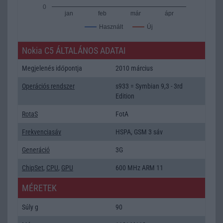
0
jan
feb
már
ápr
Új
Használt
Nokia C5 ÁLTALÁNOS ADATAI
Megjelenés időpontja
2010 március
Operációs rendszer
s933 = Symbian 9,3 - 3rd
Edition
RotaS
FotA
Frekvenciasáv
HSPA, GSM 3 sáv
Generáció
3G
ChipSet
,
CPU
,
GPU
600 MHz ARM 11
MÉRETEK
Súly g
90