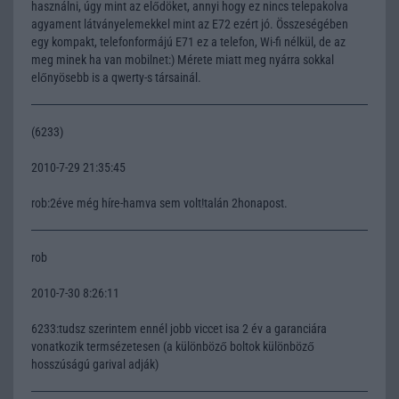
használni, úgy mint az elődöket, annyi hogy ez nincs telepakolva
agyament látványelemekkel mint az E72 ezért jó. Összeségében
egy kompakt, telefonformájú E71 ez a telefon, Wi-fi nélkül, de az
meg minek ha van mobilnet:) Mérete miatt meg nyárra sokkal
előnyösebb is a qwerty-s társainál.
(6233)
2010-7-29 21:35:45
rob:2éve még híre-hamva sem volt!talán 2honapost.
rob
2010-7-30 8:26:11
6233:tudsz szerintem ennél jobb viccet isa 2 év a garanciára
vonatkozik termsézetesen (a különböző boltok különböző
hosszúságú garival adják)