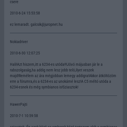
csere
2010-6-24 15:53:58
ez lemaradt. galcsik@juropnet.hu
Nokiadriver
2010-6-30 12:07:25
Hali!Azt hiszem,itt a 6234-es utóda!!!Jövő májusban jár le a
rabszolgaság,ha addig nem lesz jobb teló,ilyet veszek
majd!Remélem az ára mégjobban lemegy addigra!Akkor átköltözöm
erre a fórumra,és a 6234-es az unokámé lesz!A C5 méltó utóda a
6234-esnek és még symbianos is!Sziasztok!
HawerPajti
2010-7-1 10:59:58
sziasztok. Én azok közé az emberek közé tartozom akik a symbianos