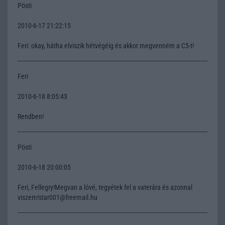
Pösti
2010-6-17 21:22:15
Feri: okay, hátha elviszik hétvégéig és akkor megvenném a C5-t!
Feri
2010-6-18 8:05:43
Rendben!
Pösti
2010-6-18 20:00:05
Feri, Fellegry!Megvan a lóvé, tegyétek fel a vaterára és azonnal
viszem!star001@freemail.hu