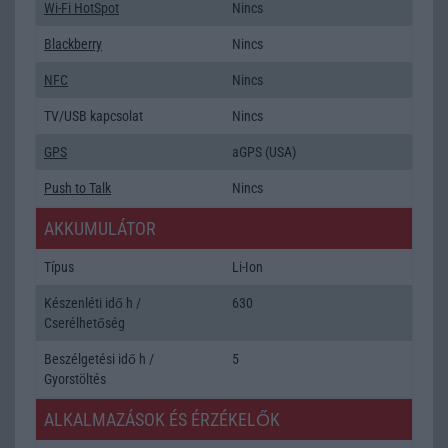
Wi-Fi HotSpot
Nincs
Blackberry
Nincs
NFC
Nincs
TV/USB kapcsolat
Nincs
GPS
aGPS (USA)
Push to Talk
Nincs
AKKUMULÁTOR
Típus
Li-Ion
Készenléti idő h /
630
Cserélhetőség
Beszélgetési idő h /
5
Gyorstöltés
ALKALMAZÁSOK ÉS ÉRZÉKELŐK