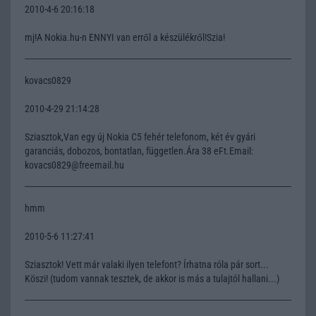
2010-4-6 20:16:18
mj!A Nokia.hu-n ENNYI van erről a készülékről!Szia!
kovacs0829
2010-4-29 21:14:28
Sziasztok,Van egy új Nokia C5 fehér telefonom, két év gyári
garanciás, dobozos, bontatlan, független.Ára 38 eFt.Email:
kovacs0829@freemail.hu
hmm
2010-5-6 11:27:41
Sziasztok! Vett már valaki ilyen telefont? Írhatna róla pár sort...
Köszi! (tudom vannak tesztek, de akkor is más a tulajtól hallani...)