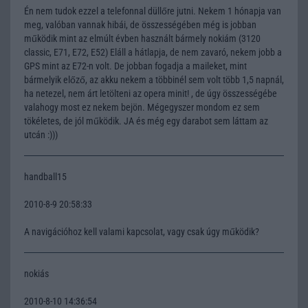
Én nem tudok ezzel a telefonnal düllőre jutni. Nekem 1 hónapja van
meg, valóban vannak hibái, de összességében még is jobban
működik mint az elmúlt évben használt bármely nokiám (3120
classic, E71, E72, E52) Eláll a hátlapja, de nem zavaró, nekem jobb a
GPS mint az E72-n volt. De jobban fogadja a maileket, mint
bármelyik előző, az akku nekem a többinél sem volt több 1,5 napnál,
ha netezel, nem árt letölteni az opera minit! , de úgy összességébe
valahogy most ez nekem bejön. Mégegyszer mondom ez sem
tökéletes, de jól működik. JA és még egy darabot sem láttam az
utcán :)))
handball15
2010-8-9 20:58:33
A navigációhoz kell valami kapcsolat, vagy csak úgy működik?
nokiás
2010-8-10 14:36:54