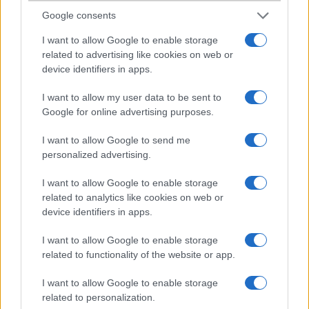
Sasa26
Google consents
2010-3-18 10:56:04
I want to allow Google to enable storage
related to advertising like cookies on web or
Hali, azért WIFI/WLAN-t rakhattak volna bele, meg már lassan az
device identifiers in apps.
5mp-es kamera is minimum (vakuról nem is beszélve). Első széria
mindig szar, lásd Nokia E51, E52, 5800, stb.. Külsőre tetszetős. Üdv
I want to allow my user data to be sent to
Google for online advertising purposes.
Nokiadriver
I want to allow Google to send me
personalized advertising.
2010-3-18 15:57:58
Hát Persze!Meg takaritsa ki a lakást,a gyereket meg vigye a
I want to allow Google to enable storage
bölcsibe!Ha így gondolod,várd meg a második szériát!Az majd
related to analytics like cookies on web or
hibátlan lesz!
device identifiers in apps.
I want to allow Google to enable storage
RETROMAN
related to functionality of the website or app.
2010-3-19 8:36:27
I want to allow Google to enable storage
related to personalization.
Szerintem szép és igényes. Emlékeztet a 6300-ra. Biztosan nem