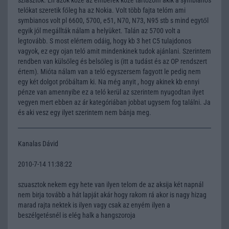
telókat szeretik főleg ha az Nokia. Volt több fajta telóm ami
symbianos volt pl 6600, 5700, e51, N70, N73, N95 stb s mind egytől
egyik jól megállták nálam a helyüket. Talán az 5700 volt a
legtovább. S most elértem odáig, hogy kb 3 het C5 tulajdonos
vagyok, ez egy ojan teló amit mindenkinek tudok ajánlani. Szerintem
rendben van külsőleg és belsőleg is (itt a tudást és az OP rendszert
értem). Mióta nálam van a teló egyszersem fagyott le pedig nem
egy két dolgot próbáltam ki. Na még anyit , hogy akinek kb ennyi
pénze van amennyibe ez a teló kerül az szerintem nyugodtan ilyet
vegyen mert ebben az ár kategóriában jobbat ugysem fog találni. Ja
és aki vesz egy ilyet szerintem nem bánja meg.
Kanalas Dávid
2010-7-14 11:38:22
szuasztok nekem egy hete van ilyen telom de az aksija két napnál
nem birja tovább a hát lapját akár hogy rakom rá akor is nagy hizag
marad rajta nektek is ilyen vagy csak az enyém ilyen a
beszélgetésnél is elég halk a hangszoroja