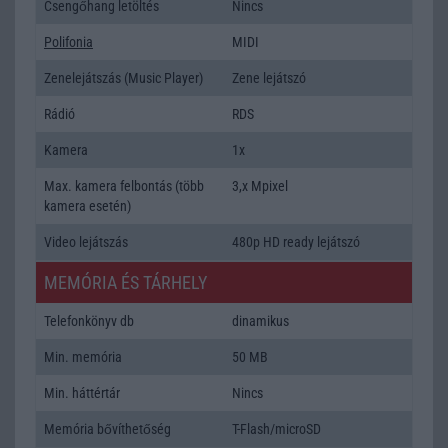
Csengőhang letöltés
Nincs
Polifonia
MIDI
Zenelejátszás (Music Player)
Zene lejátszó
Rádió
RDS
Kamera
1x
Max. kamera felbontás (több
3,x Mpixel
kamera esetén)
Video lejátszás
480p HD ready lejátszó
MEMÓRIA ÉS TÁRHELY
Telefonkönyv db
dinamikus
Min. memória
50 MB
Min. háttértár
Nincs
Memória bővíthetőség
T-Flash/microSD