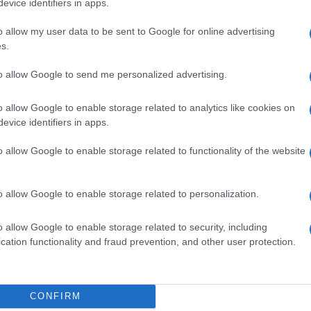
evice identifiers in apps.
o allow my user data to be sent to Google for online advertising
m
Euro Gsm
Euro Gsm
s.
(új)
224.000 Ft (új)
112.000 Ft (új)
to allow Google to send me personalized advertising.
o allow Google to enable storage related to analytics like cookies on
evice identifiers in apps.
s népszerű Samsung
iPhone 18 bemutató dát
 készülék kimarad a
ekkor rántja le a leplet 
o allow Google to enable storage related to functionality of the website
9 frissítésből – itt a
Apple az új csúcsmobil
z érintett modellekről
2026.06.29
| Phone Arena
o allow Google to enable storage related to personalization.
 Arena
A szeptemberi eseményen az iPhone 18
 új mesterséges
modellek mellett a régóta pletykált
ókat és továbbfejlesztett
hajlítható iPhone Ultra is bemutatkozha
o allow Google to enable storage related to security, including
, azonban több korábbi
miközben az áremelésekről szóló
cation functionality and fraud prevention, and other user protection.
középkategóriás Galaxy
találgatások továbbra is beárnyékolják 
 lesz az út vége.
rajtot.
oid rejtett
Ez a rejtett Samsung
CONFIRM
tizmusai: hat
funkció teljesen