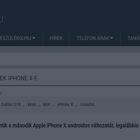
KÉSZÜLÉKGURU
HÍREK
TELEFON ÁRAK
TANÁ
EK IPHONE X-E
c
,
,
,
,
Oukitel U18
kínai
klón
iPhone X
másolat
tik a második Apple iPhone X androidos változatát, legalábbis