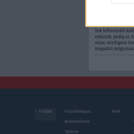
funkci
könnyí
mindennapokat
2026.06.14
| Androi
Sok felhasználó kül
esküszik, pedig az 
olyan intelligens fu
maguktól dolgoznak 
Főoldal
Készülékekguru
Hirek
Mobiltelefonok
Tabletek