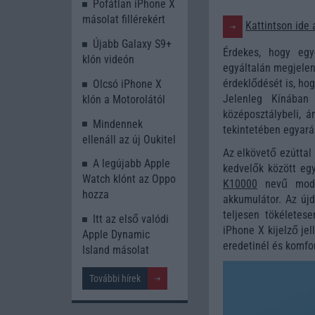
Pofátlan iPhone X
másolat fillérekért
Kattintson ide 
Újabb Galaxy S9+
Érdekes, hogy egy
klón videón
egyáltalán megjelent
érdeklődését is, hog
Olcsó iPhone X
Jelenleg Kínába
klón a Motorolától
középosztálybeli, 
Mindennek
tekintetében egyará
ellenáll az új Oukitel
Az elkövető ezúttal 
A legújabb Apple
kedvelők között eg
Watch klónt az Oppo
K10000
nevű model
hozza
akkumulátor. Az újd
teljesen tökéletes
Itt az első valódi
iPhone X kijelző jel
Apple Dynamic
eredetinél és komfo
Island másolat
További hírek