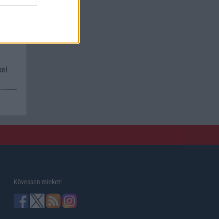
kan
xel
Kövessen minket!