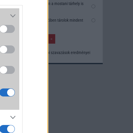
Nem, nekem a mostani tárhely is
elég
Inkább felhőben tárolok mindent
Korábbi szavazások eredményei