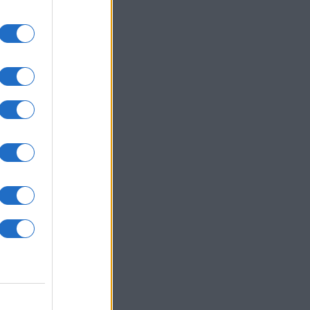
um -
az
okról
 Pro
t,
a