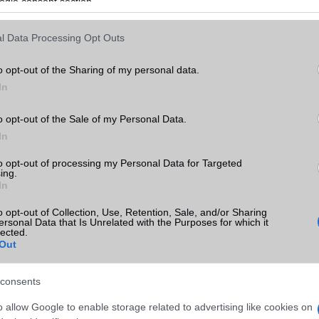
ogle consent section.
ó linkek:
l Data Processing Opt Outs
o opt-out of the Sharing of my personal data.
In
o opt-out of the Sale of my Personal Data.
In
to opt-out of processing my Personal Data for Targeted
ing.
In
SM kiemelt ajánlatok
o opt-out of Collection, Use, Retention, Sale, and/or Sharing
ersonal Data that Is Unrelated with the Purposes for which it
15
Xiaomi 15T Pro
Samsung Galaxy A56
lected.
Out
consents
o allow Google to enable storage related to advertising like cookies on