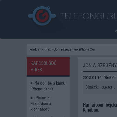
Főoldal
>
Hírek
>
Jön a szegények iPhone X-e
KAPCSOLÓDÓ
JÖN A SZEGÉNY
HÍREK
2018.01.10| 9to5Ma
Ne dőlj be a kamu
Címkék:
,
Oukitel
iPhone-oknak!
iPhone X:
kezdődjön a
Hamarosan bejelen
klónháború!
Kínában.