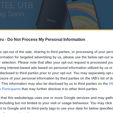
ru -
Do Not Process My Personal Information
to opt-out of the sale, sharing to third parties, or processing of your per
formation for targeted advertising by us, please use the below opt-out s
r selection. Please note that after your opt-out request is processed y
nt nem győz meg jobban szemügyre véve, a lekerekített s
eing interest-based ads based on personal information utilized by us or
kijelző pedig nem terjed ki a telefon aljára. A klón nagy valószí
disclosed to third parties prior to your opt-out. You may separately opt-
ikert arat majd Kínában, ahol több tízmillióan nem engedhetne
losure of your personal information by third parties on the IAB’s list of
 X árú okostelefont, viszont szeretnének ilyennel mutatkozni, ezé
. This information may also be disclosed by us to third parties on the
IA
olat-piac. Az Oukitel U18 tudása teljesen átlagos, 4 gigabájt RA
Participants
that may further disclose it to other third parties.
.85 colos megjelenítő és 1512×720 pixel felbontás jellemzi. Az Ou
t már január végén megkezdik.
 that this website/app uses one or more Google services and may gath
including but not limited to your visit or usage behaviour. You may click 
 to Google and its third-party tags to use your data for below specifi