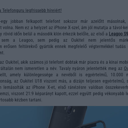
a Telefonguru legfrissebb híreiért!
-egy jobban felkapott telefont sokszor már azelőtt másolnak,
 volna. Nem ez a helyzet az iPhone X-szel, ám jól mutatja a távol-ke
y rövid időn belül a második klón érkezik belőle, az első a
Leagoo S
n sem a Leagoo, sem pedig az Oukitel nem jelentős márk
ám erősen feltörekvő gyártók ennek megfelelő végtermékkel tudás 
nt.
az Oukitel, akik számos jó telefont dobtak már piacra és a kínai mob
yáltalán nem ismeretlen a név. Tavaly nyáron jelentették meg az
Ou
lt, amely különlegessége a nevéből is egyértelmű, 10.000 
onság, az Oukitel U18 viszont más, a dizájn teljesen egyértelmű, s
en lemásolták az iPhone X-et, első ránézésre valóban összekeverh
lemzi, viszont 21:9 képarányt kapott, ezzel együtt pedig vékonyabb l
rtosabb kézben tartani.