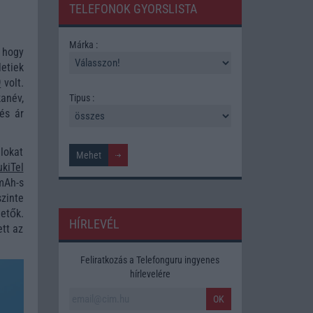
TELEFONOK GYORSLISTA
Márka :
 hogy
letiek
9
volt.
anév,
Tipus :
és ár
ilokat
kiTel
mAh-s
zinte
etők.
HÍRLEVÉL
ett az
Feliratkozás a Telefonguru ingyenes
hírlevelére
OK