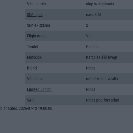
Vibra jelzés
alap szolgáltatás
SIM típus
nanoSIM
SIM-ek száma
2
Flight mode
Van
Terület
Globális
Funkciók
Karcolás álló üveg!
Brand
Nincs
Védelem
mérsékelten vízálló
Limited Edition
Nincs
SAR
Nincs publikus adat!
i frissítés: 2026-07-13 19:00:00