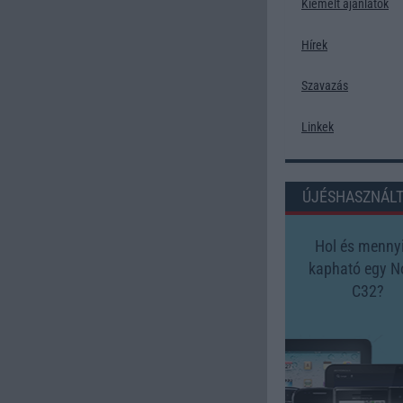
Kiemelt ajánlatok
Hírek
Szavazás
Linkek
ÚJÉSHASZNÁL
Hol és mennyi
kapható egy N
C32?