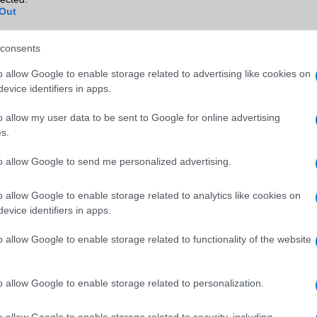
Out
Wi-Fi (alap)
g/b
v4 (n)
Wi-Fi Direct
Nincs
consents
Wi-Fi extra
Nincs
o allow Google to enable storage related to advertising like cookies on
evice identifiers in apps.
Wi-Fi HotSpot
alap szolgáltatás
o allow my user data to be sent to Google for online advertising
Blackberry
Nincs
s.
NFC
Nincs
to allow Google to send me personalized advertising.
TV/USB kapcsolat
2,x Type-C
o allow Google to enable storage related to analytics like cookies on
GPS
aGPS (USA)
evice identifiers in apps.
Push to Talk
Nincs
o allow Google to enable storage related to functionality of the website
AKKUMULÁTOR
Típus
Li-Polimer
o allow Google to enable storage related to personalization.
Készenléti idő h /
Az akkumulátor nem vehetõ 
Cserélhetőség
o allow Google to enable storage related to security, including