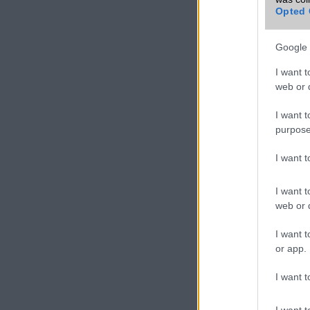
Opted 
Google 
I want t
web or d
I want t
purpose
I want 
I want t
web or d
I want t
or app.
I want t
I want t