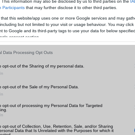
Telefonkönyv db
dinamikus
. This information may also be disclosed by us to third parties on the
IA
Participants
that may further disclose it to other third parties.
Min. memória
3 GB
 that this website/app uses one or more Google services and may gath
Min. háttértár
64 GB
including but not limited to your visit or usage behaviour. You may click 
k
 to Google and its third-party tags to use your data for below specifi
Memória bővíthetőség
T-Flash/microSD
ogle consent section.
tás
ADATCSERE
kkal
l Data Processing Opt Outs
GPRS
Van
ak
o opt-out of the Sharing of my personal data.
EDGE
Van
In
WAP
5HTML
o opt-out of the Sale of my Personal Data.
EMS
/E-mail
push eMail
a
In
ok
MMS
Nincs
to opt-out of processing my Personal Data for Targeted
ing.
Infraport
Nincs
In
Bluetooth
v5,x
o opt-out of Collection, Use, Retention, Sale, and/or Sharing
ersonal Data that Is Unrelated with the Purposes for which it
B/T extra
A2DP
lected.