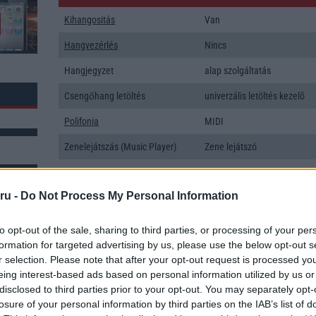
Kihangositás
Van
Hangvezérlés
Nincs
Hangjegyzet
alap szolgáltatás
Csengőhang letöltés
univerzális letöltés kezelõ
Polifonia
MIDI
Zenelejátszás (Music Player)
Zene lejátszó
Rádió
sztereó
ru -
Do Not Process My Personal Information
Kamera
2x
Max. kamera felbontás (több
50 Mpixel
k: 7
to opt-out of the sale, sharing to third parties, or processing of your per
kamera esetén)
formation for targeted advertising by us, please use the below opt-out s
r selection. Please note that after your opt-out request is processed y
Video lejátszás
1080p HD lejátszó
eing interest-based ads based on personal information utilized by us or
MEMÓRIA ÉS TÁRHELY
disclosed to third parties prior to your opt-out. You may separately opt-
losure of your personal information by third parties on the IAB’s list of