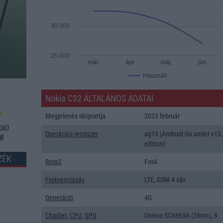
30 000
25 000
már
ápr
máj
jún
Használt
Nokia C32 ÁLTALÁNOS ADATAI
Megjelenés időpontja
2023 február
zat
)
Operációs rendszer
ag13 (Android Go under v13,
s!
edition)
ZÉK
RotaS
FotA
Frekvenciasáv
LTE, GSM 4 sáv
Generáció
4G
ChipSet
,
CPU
,
GPU
Unisoc SC9863A (28nm), 8