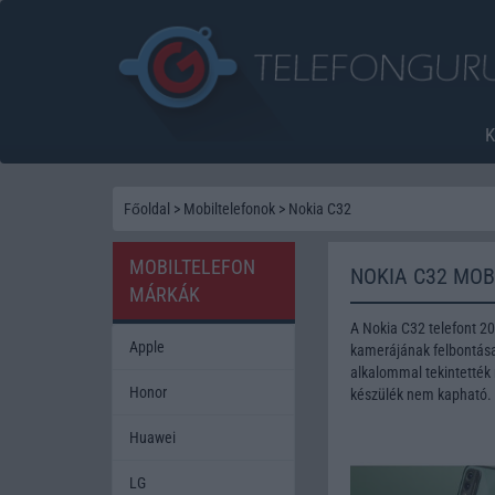
Főoldal
>
Mobiltelefonok
>
Nokia C32
MOBILTELEFON
NOKIA C32 MOB
MÁRKÁK
A Nokia C32 telefont 2
Apple
kamerájának felbontása 
alkalommal tekintették 
Honor
készülék nem kapható.
Huawei
LG