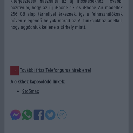
kiterjesztését használta az új frissítésekhez. További
pozitívum, hogy az új iPhone 17 és iPhone Air modellek
256 GB alap tárhellyel érkeznek, így a felhasználóknak
bőven elegendő helyük marad az AI funkciókhoz anélkül,
hogy aggódniuk kellene a tárhely miatt.
További friss Telefongurus hírek erre!
A cikkhez kapcsolódó linkek:
9to5mac