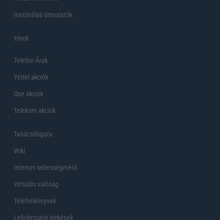
Használati útmutatók
Hirek
Telefon Árak
Yettel akciók
One akciók
Telekom akciók
Tanácsdóguru
Wiki
Internet sebességmérő
Virtuális valóság
Telefonkönyvek
Lefedettségi térképek