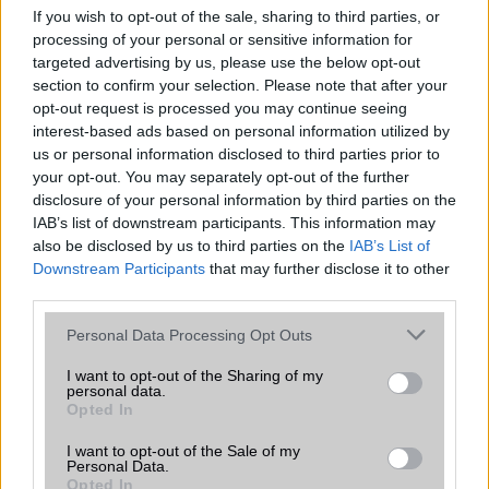
If you wish to opt-out of the sale, sharing to third parties, or
Az Android rejtett automatizmusai: hat
processing of your personal or sensitive information for
funkció, amely észrevétlenül könnyíti
targeted advertising by us, please use the below opt-out
meg a mindennapokat
section to confirm your selection. Please note that after your
2026.06.14
| Android Police
opt-out request is processed you may continue seeing
Sok felhasználó külön alkalmazásokra esküszik, pedig az
interest-based ads based on personal information utilized by
Android már évek óta olyan intelligens funkciókat kínál,
us or personal information disclosed to third parties prior to
amelyek maguktól dolgoznak a háttérben.
your opt-out. You may separately opt-out of the further
disclosure of your personal information by third parties on the
Ez a rejtett Samsung funkció teljesen
IAB’s list of downstream participants. This information may
megváltoztatja a mobilhasználatot –
also be disclosed by us to third parties on the
IAB’s List of
sokan mégsem tudnak róla
Downstream Participants
that may further disclose it to other
third parties.
2026.07.12
| Android Central
Az Edge Panel az egyik leghasznosabb funkció, amely
Please note that this website/app uses one or more Google
Personal Data Processing Opt Outs
jelentősen felgyorsítja a mindennapi használatot,
services and may gather and store information including but
miközben a Pixel telefonokból továbbra is hiányzik.
not limited to your visit or usage behaviour. You may click to
I want to opt-out of the Sharing of my
personal data.
grant or deny consent to Google and its third-party tags to
Opted In
use your data for below specified purposes in below Google
consent section.
I want to opt-out of the Sale of my
Personal Data.
Opted In