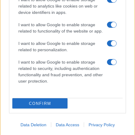
related to analytics like cookies on web or
További hírek
device identifiers in apps.
I want to allow Google to enable storage
related to functionality of the website or app.
LEGOLVASOTTABBAK
I want to allow Google to enable storage
Számos népszerű Samsung Galaxy készülék kimarad a One
related to personalization.
UI 9 frissítésből – itt a lista az érintett modellekről
I want to allow Google to enable storage
iPhone 18 bemutató dátum - ekkor rántja le a leplet az
related to security, including authentication
Apple az új csúcsmobilokról
functionality and fraud prevention, and other
user protection.
Az Android rejtett automatizmusai: hat funkció, amely
észrevétlenül könnyíti meg a mindennapokat
Ez a rejtett Samsung funkció teljesen megváltoztatja a
CONFIRM
mobilhasználatot – sokan mégsem tudnak róla
Nem biztos, hogy érdemes kivárni az iPhone 18 Prot
Data Deletion
Data Access
Privacy Policy
A Galaxy S25 is megkaphatja a Galaxy S26 egyik legjobb
kamerás funkcióját