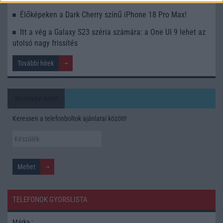
Élőképeken a Dark Cherry színű iPhone 18 Pro Max!
Itt a vég a Galaxy S23 széria számára: a One UI 9 lehet az
utolsó nagy frissítés
További hírek
Mennyibe kerül
Keressen a telefonboltok ajánlatai között!
TELEFONOK GYORSLISTA
Márka :