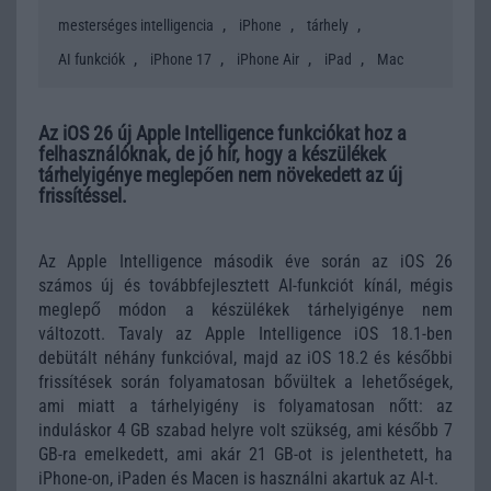
,
,
,
mesterséges intelligencia
iPhone
tárhely
,
,
,
,
AI funkciók
iPhone 17
iPhone Air
iPad
Mac
Az iOS 26 új Apple Intelligence funkciókat hoz a
felhasználóknak, de jó hír, hogy a készülékek
tárhelyigénye meglepően nem növekedett az új
frissítéssel.
Az Apple Intelligence második éve során az iOS 26
számos új és továbbfejlesztett AI-funkciót kínál, mégis
meglepő módon a készülékek tárhelyigénye nem
változott. Tavaly az Apple Intelligence iOS 18.1-ben
debütált néhány funkcióval, majd az iOS 18.2 és későbbi
frissítések során folyamatosan bővültek a lehetőségek,
ami miatt a tárhelyigény is folyamatosan nőtt: az
induláskor 4 GB szabad helyre volt szükség, ami később 7
GB-ra emelkedett, ami akár 21 GB-ot is jelenthetett, ha
iPhone-on, iPaden és Macen is használni akartuk az AI-t.