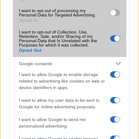
KAPCSOLÓDÓ HÍREK
I want to opt-out of processing my
Personal Data for Targeted Advertising.
Ezek az AI-funkciói forradalmasítják az iPhone, Mac és
Opted In
iPad használatát
I want to opt-out of Collection, Use,
Az iOS 18.1 érkezése: az Apple intelligence képességei
Retention, Sale, and/or Sharing of my
Personal Data that Is Unrelated with the
iOS 26: Teljesen új Telefon app mesterséges
Purposes for which it was collected.
Opted Out
intelligenciával, élő fordítással és hívásszűréssel
Apple Siri új korszak: LLM-alapú mesterséges intelligencia
Google consents
és teljes alkalmazásvezérlés az iOS 26.4-ben
I want to allow Google to enable storage
Végre megoldotta az Apple az iPhone 17-et érintő hibát
related to advertising like cookies on web or
device identifiers in apps.
Végre ezt is tudja az iPhone naptára: elég leírni, mit
szeretnél
I want to allow my user data to be sent to
Google for online advertising purposes.
iOS 27: Ez a három új funkció válhat az iPhone-
felhasználók kedvencévé
I want to allow Google to send me
personalized advertising.
15 év után változik az iPhone egyik legismertebb gesztusa
az iOS 27-ben
I want to allow Google to enable storage