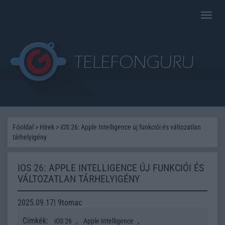
Toggle
naviga
Főoldal
>
Hírek
>
iOS 26: Apple Intelligence új funkciói és változatlan
tárhelyigény
IOS 26: APPLE INTELLIGENCE ÚJ FUNKCIÓI ÉS
VÁLTOZATLAN TÁRHELYIGÉNY
2025.09.17| 9tomac
Címkék:
,
,
iOS 26
Apple Intelligence