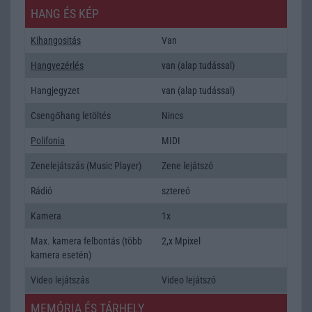
HANG ÉS KÉP
Kihangositás
Van
Hangvezérlés
van (alap tudással)
Hangjegyzet
van (alap tudással)
Csengőhang letöltés
Nincs
Polifonia
MIDI
Zenelejátszás (Music Player)
Zene lejátszó
Rádió
sztereó
Kamera
1x
Max. kamera felbontás (több
2,x Mpixel
kamera esetén)
Video lejátszás
Video lejátszó
MEMÓRIA ÉS TÁRHELY