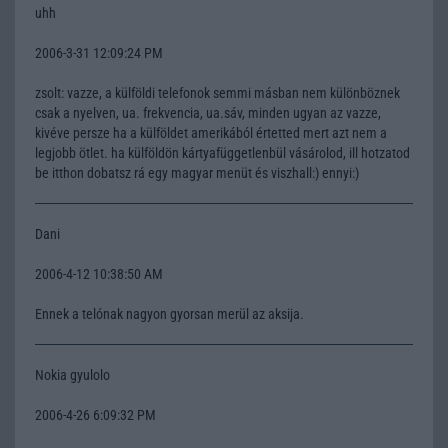
uhh
2006-3-31 12:09:24 PM
zsolt: vazze, a külföldi telefonok semmi másban nem különböznek
csak a nyelven, ua. frekvencia, ua.sáv, minden ugyan az vazze,
kivéve persze ha a külföldet amerikából értetted mert azt nem a
legjobb ötlet. ha külföldön kártyafüggetlenbül vásárolod, ill hotzatod
be itthon dobatsz rá egy magyar menüt és viszhall:) ennyi:)
Dani
2006-4-12 10:38:50 AM
Ennek a telónak nagyon gyorsan merül az aksija.
Nokia gyulolo
2006-4-26 6:09:32 PM