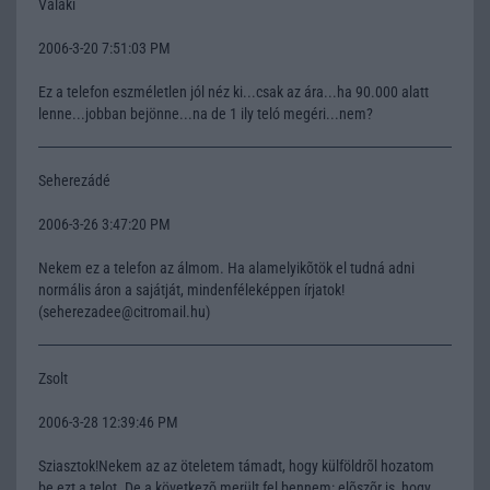
Valaki
2006-3-20 7:51:03 PM
Ez a telefon eszméletlen jól néz ki...csak az ára...ha 90.000 alatt
lenne...jobban bejönne...na de 1 ily teló megéri...nem?
Seherezádé
2006-3-26 3:47:20 PM
Nekem ez a telefon az álmom. Ha alamelyikõtök el tudná adni
normális áron a sajátját, mindenféleképpen írjatok!
(seherezadee@citromail.hu)
Zsolt
2006-3-28 12:39:46 PM
Sziasztok!Nekem az az öteletem támadt, hogy külföldrõl hozatom
be ezt a telot. De a következõ merült fel bennem: elõszõr is, hogy