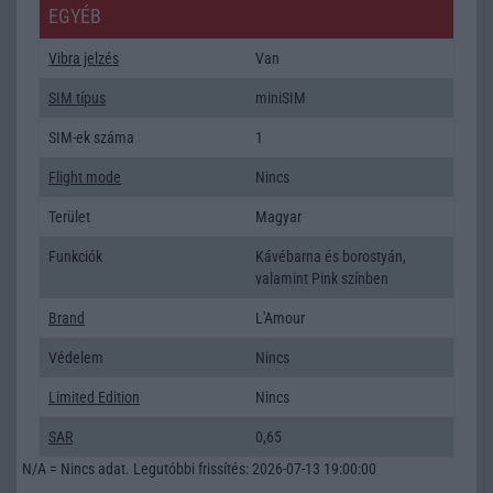
EGYÉB
Vibra jelzés
Van
SIM típus
miniSIM
SIM-ek száma
1
Flight mode
Nincs
Terület
Magyar
Funkciók
Kávébarna és borostyán,
valamint Pink színben
Brand
L'Amour
Védelem
Nincs
Limited Edition
Nincs
SAR
0,65
N/A = Nincs adat. Legutóbbi frissítés: 2026-07-13 19:00:00