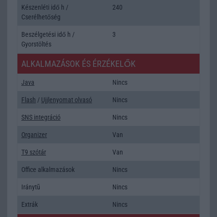
Készenléti idő h /
240
Cserélhetőség
Beszélgetési idő h /
3
Gyorstöltés
ALKALMAZÁSOK ÉS ÉRZÉKELŐK
Java
Nincs
Flash
/
Ujjlenyomat olvasó
Nincs
SNS integráció
Nincs
Organizer
Van
T9 szótár
Van
Office alkalmazások
Nincs
Iránytũ
Nincs
Extrák
Nincs