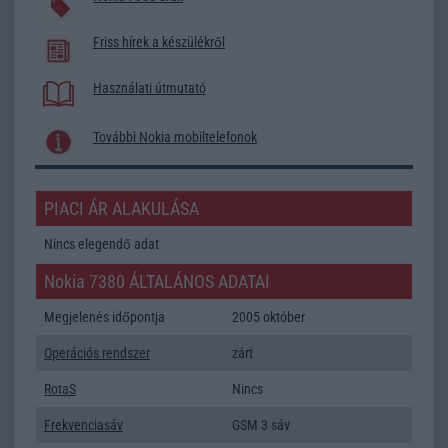
Friss hírek a készülékről
Használati útmutató
További Nokia mobiltelefonok
PIACI ÁR ALAKULÁSA
Nincs elegendő adat
Nokia 7380 ÁLTALÁNOS ADATAI
Megjelenés időpontja
2005 október
Operációs rendszer
zárt
RotaS
Nincs
Frekvenciasáv
GSM 3 sáv