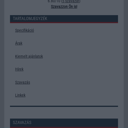
6.80/10 (
5 szavazat
)
Szavazzon Ön is!
TARTALOMJEGYZÉK
Specifikáció
Árak
Kiemelt ajánlatok
Hírek
Szavazás
Linkek
SZAVAZÁS