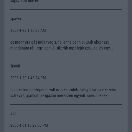
kapsz 106.000-ért!
spawn
2006-1-22 1:20:38 AM
ez mennyire gáz mûanyag :Dha lenne benn 512Mb akkor azt
mondanám rá...egy igen jól sikerült mp3 lejátszó...de így egy...
Trinidi
2006-1-29 1:46:24 PM
Igen kellemes +lepetés volt ez a készülék, fõleg látni no + kezelni
is.Bevált, ajánlom az igazán merészen egyedi nõies nõknek
Juc
2006-1-31 10:29:30 PM