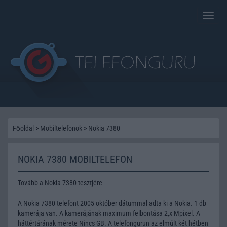
Toggle
naviga
Főoldal
>
Mobiltelefonok
>
Nokia 7380
NOKIA 7380 MOBILTELEFON
Tovább a Nokia 7380 tesztjére
A Nokia 7380 telefont 2005 október dátummal adta ki a Nokia. 1 db
kamerája van. A kamerájának maximum felbontása 2,x Mpixel. A
háttértárának mérete Nincs GB. A telefongurun az elmúlt két hétben