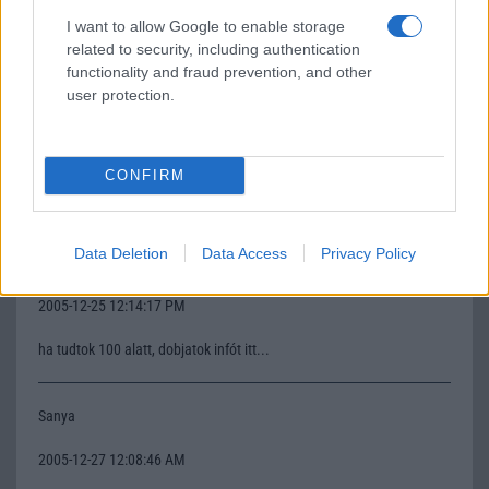
ez mi akar lenni?
I want to allow Google to enable storage
related to security, including authentication
functionality and fraud prevention, and other
Bea
user protection.
2005-12-19 3:06:26 PM
Nekem az elõtte lévõ 7280-as fekete van meg, imádom! Ezt is meg
CONFIRM
fogom venni!
Data Deletion
Data Access
Privacy Policy
gergõ
2005-12-25 12:14:17 PM
ha tudtok 100 alatt, dobjatok infót itt...
Sanya
2005-12-27 12:08:46 AM