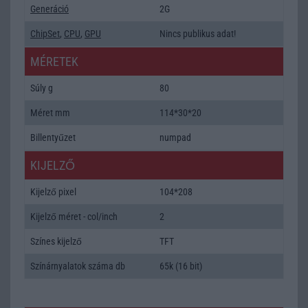
Generáció
2G
ChipSet
,
CPU
,
GPU
Nincs publikus adat!
MÉRETEK
Súly g
80
Méret mm
114*30*20
Billentyűzet
numpad
KIJELZŐ
Kijelző pixel
104*208
Kijelző méret - col/inch
2
Színes kijelző
TFT
Színárnyalatok száma db
65k (16 bit)