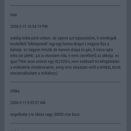
tutu
2006-3-15 10:54:19 PM
sokáig nokia-párti voltam. de sajnos azt tapasztalom, h mindegyik
modellbõl "kifelejtenek" egy-egy fontos dolgot v nagyon fiús a
külseje. ez nagyon tetszik, de baromi drága és gáz, h nincs rajta
infra (se játék). azt is olvastam róla, h nem cserélhetõ az akksija. ez
igaz??fele áron vettem egy SEz520i-t, nem vodásat!! és kifogástalan
a mûködése.mindenesetre, amíg nem olvastam errõl a kritikát, kicsit
visszacsábultam a nokiához;)
z0lika
2006-3-17 9:55:57 AM
angelbaby--} te idiota vagy :DDDD mar bocs