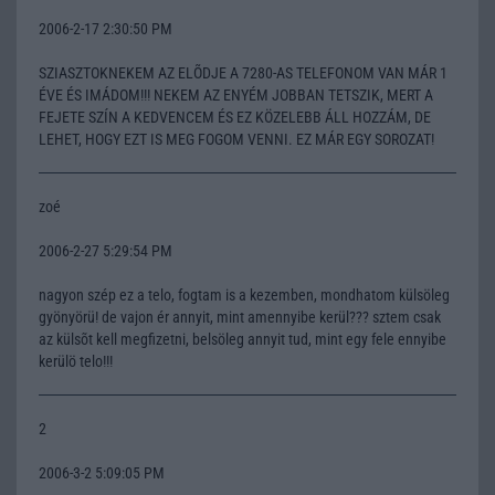
2006-2-17 2:30:50 PM
SZIASZTOKNEKEM AZ ELÕDJE A 7280-AS TELEFONOM VAN MÁR 1
ÉVE ÉS IMÁDOM!!! NEKEM AZ ENYÉM JOBBAN TETSZIK, MERT A
FEJETE SZÍN A KEDVENCEM ÉS EZ KÖZELEBB ÁLL HOZZÁM, DE
LEHET, HOGY EZT IS MEG FOGOM VENNI. EZ MÁR EGY SOROZAT!
zoé
2006-2-27 5:29:54 PM
nagyon szép ez a telo, fogtam is a kezemben, mondhatom külsöleg
gyönyörü! de vajon ér annyit, mint amennyibe kerül??? sztem csak
az külsõt kell megfizetni, belsöleg annyit tud, mint egy fele ennyibe
kerülö telo!!!
2
2006-3-2 5:09:05 PM