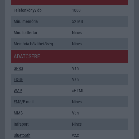
Telefonkönyv db
1000
Min. memória
52 MB
Min. háttértár
Nincs
Memória bővíthetőség
Nincs
ADATCSERE
GPRS
Van
EDGE
Van
WAP
xHTML
EMS
/E-mail
Nincs
MMS
Van
Infraport
Nincs
Bluetooth
v2,x