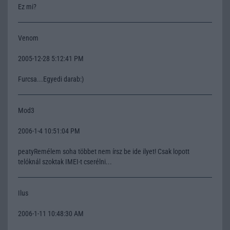
Ez mi?
Venom
2005-12-28 5:12:41 PM
Furcsa...Egyedi darab:)
Mod3
2006-1-4 10:51:04 PM
peatyRemélem soha többet nem írsz be ide ilyet! Csak lopott
telóknál szoktak IMEI-t cserélni...
Ilus
2006-1-11 10:48:30 AM