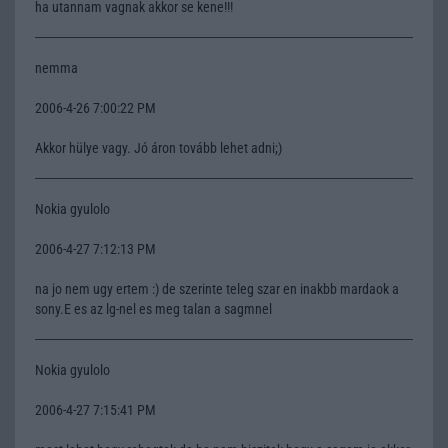
ha utannam vagnak akkor se kene!!!
nemma
2006-4-26 7:00:22 PM
Akkor hülye vagy. Jó áron tovább lehet adni;)
Nokia gyulolo
2006-4-27 7:12:13 PM
na jo nem ugy ertem :) de szerinte teleg szar en inakbb mardaok a
sony.E es az lg-nel es meg talan a sagmnel
Nokia gyulolo
2006-4-27 7:15:41 PM