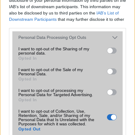
disclosure of your personal information by third parties on the
Euro Gsm
IAB’s list of downstream participants. This information may
229.000 Ft (új)
also be disclosed by us to third parties on the
IAB’s List of
Downstream Participants
that may further disclose it to other
third parties.
qpica
Please note that this website/app uses one or more Google
Personal Data Processing Opt Outs
services and may gather and store information including but
2005-12-11 9:21:26 AM
not limited to your visit or usage behaviour. You may click to
I want to opt-out of the Sharing of my
personal data.
grant or deny consent to Google and its third-party tags to
Ez kb. olyan mint 1 mp3 lejátszó:)...nah jó 1 nagyon okos mp3
Opted In
use your data for below specified purposes in below Google
consent section.
I want to opt-out of the Sale of my
Personal Data.
max05
Opted In
2005-12-11 11:38:29 AM
I want to opt-out of processing my
Personal Data for Targeted Advertising.
szerintem nagyon állat és egyedi a design! csak aztnemtom hogy
Opted In
ennek hol a kijelzõje :D2. HOZZÁSZÓLÁS :D
I want to opt-out of Collection, Use,
Retention, Sale, and/or Sharing of my
Personal Data that Is Unrelated with the
bone
Purposes for which it was collected.
Opted Out