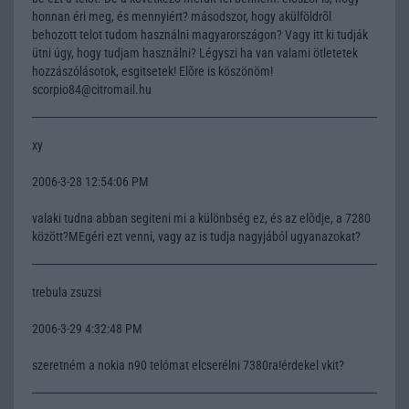
honnan éri meg, és mennyiért? másodszor, hogy akülföldrõl
behozott telot tudom használni magyarországon? Vagy itt ki tudják
ütni úgy, hogy tudjam használni? Légyszi ha van valami ötletetek
hozzászólásotok, esgitsetek! Elõre is köszönöm!
scorpio84@citromail.hu
xy
2006-3-28 12:54:06 PM
valaki tudna abban segiteni mi a különbség ez, és az elõdje, a 7280
között?MEgéri ezt venni, vagy az is tudja nagyjából ugyanazokat?
trebula zsuzsi
2006-3-29 4:32:48 PM
szeretném a nokia n90 telómat elcserélni 7380ra!érdekel vkit?