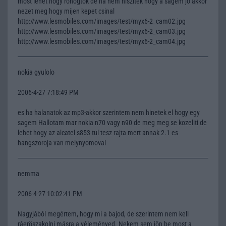
most lehet hogy rohogtok de ha nem hiszitek hogy a sagem jo akkor
nezet meg hogy mijen kepet csinal
http://www.lesmobiles.com/images/test/myx6-2_cam02.jpg
http://www.lesmobiles.com/images/test/myx6-2_cam03.jpg
http://www.lesmobiles.com/images/test/myx6-2_cam04.jpg
nokia gyulolo
2006-4-27 7:18:49 PM
es ha halanatok az mp3-akkor szerintem nem hinetek el hogy egy
sagem Hallotam mar nokia n70 vagy n90 de meg meg se kozeliti de
lehet hogy az alcatel s853 tul tesz rajta mert annak 2.1 es
hangszoroja van melynyomoval
nemma
2006-4-27 10:02:41 PM
Nagyjából megértem, hogy mi a bajod, de szerintem nem kell
ráeröszakolni másra a véleményed. Nekem sem jön be most a