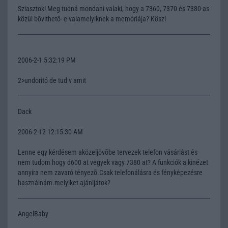
Sziasztok! Meg tudná mondani valaki, hogy a 7360, 7370 és 7380-as
közül bõvithetõ- e valamelyiknek a memóriája? Köszi
2006-2-1 5:32:19 PM
2>undoritó de tud v amit
Dack
2006-2-12 12:15:30 AM
Lenne egy kérdésem aközeljövõbe tervezek telefon vásárlást és
nem tudom hogy d600 at vegyek vagy 7380 at? A funkciók a kinézet
annyira nem zavaró tényezõ.Csak telefonálásra és fényképezésre
használnám.melyiket ajánljátok?
AngelBaby