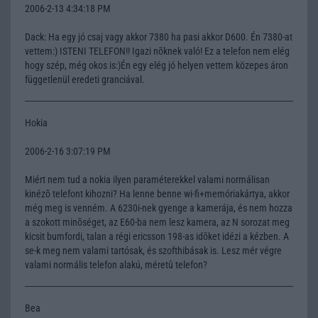
2006-2-13 4:34:18 PM
Dack: Ha egy jó csaj vagy akkor 7380 ha pasi akkor D600. Én 7380-at
vettem:) ISTENI TELEFON!! Igazi nõknek való! Ez a telefon nem elég
hogy szép, még okos is:)Én egy elég jó helyen vettem közepes áron
függetlenül eredeti granciával.
Hokia
2006-2-16 3:07:19 PM
Miért nem tud a nokia ilyen paraméterekkel valami normálisan
kinézõ telefont kihozni? Ha lenne benne wi-fi+memóriakártya, akkor
még meg is venném. A 6230i-nek gyenge a kamerája, és nem hozza
a szokott minõséget, az E60-ba nem lesz kamera, az N sorozat meg
kicsit bumfordi, talan a régi ericsson 198-as idõket idézi a kézben. A
se-k meg nem valami tartósak, és szofthibásak is. Lesz mér végre
valami normális telefon alakú, méretû telefon?
Bea