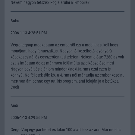
Nekem nagyon tetszik? Fogja árulni a T-mobile?
Bubu
2006-1-13 4:28:51 PM
Végre tegnap megkaptam az embertõl ezt a mobilt: azt kell hogy
mondjam, hogy fantasztikus. Nagyon jól kezelhetõ, gyönyörû
képeket csinál és egyszerûen tuti telefon. Nekem elõtte 7280-as volt
azt is imádtam de ez már most felülmúlta az elképzeléseimet!
Nagyon bevált és ajánlom mindenkinek!Ja, sms-ezni ezen is
könnyû. Ne féljetek tõle-kb. a 4. sms-nél már tudja az ember kezelni,
mert van ám benne egy tuti kis program, ami felajánlja a betûket.
Cool!
Andi
2006-1-13 4:29:56 PM
Gergõ!Várj egy pár hetet és talán 100 alatt lesz az ára. Már most is