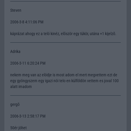
Steven
2006-3-8 4:11:06 PM
káprázat ahogy ez a teló kinéz, elõször egy tükör, utána +1 kijelzõ.
Adrika
2006-3-11 6:20:24 PM
nekem meg van az elödje is most adom el mert megvettem ezt de
egy gyöngyszem egy igazi nöi telo en külföldön vettem es joval 100
alatt imadom
gergõ
2006-3-13 2:58:17 PM
50ér jöhet