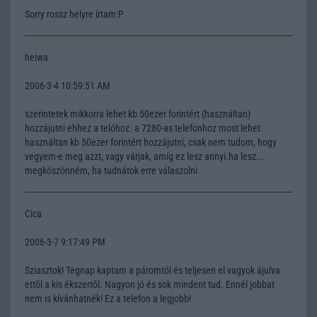
Sorry rossz helyre írtam:P
heiwa
2006-3-4 10:59:51 AM
szerintetek mikkorra lehet kb 50ezer forintért (használtan)
hozzájutni ehhez a telóhoz. a 7280-as telefonhoz most lehet
használtan kb 50ezer forintért hozzájutni, csak nem tudom, hogy
vegyem-e meg azzt, vagy várjak, amíg ez lesz annyi.ha lesz...
megköszönném, ha tudnátok erre válaszolni
Cica
2006-3-7 9:17:49 PM
Sziasztok! Tegnap kaptam a páromtól és teljesen el vagyok ájulva
ettõl a kis ékszertõl. Nagyon jó és sok mindent tud. Ennél jobbat
nem is kívánhatnék! Ez a telefon a legjobb!