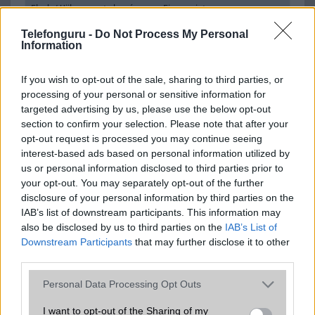
Flash
/
Ujjlenyomat olvasó
Fingerprint sensor
Telefonguru -
SNS integráció
Do Not Process My Personal
alap szolgáltatás
Information
Organizer
alap szolgáltatás
If you wish to opt-out of the sale, sharing to third parties, or
T9 szótár
alkalmazás független szótár
processing of your personal or sensitive information for
targeted advertising by us, please use the below opt-out
Office alkalmazások
DV = Document viewer (Word,
section to confirm your selection. Please note that after your
Excel, PowerPoint, PDF)
opt-out request is processed you may continue seeing
Iránytũ
ecompass
interest-based ads based on personal information utilized by
us or personal information disclosed to third parties prior to
Extrák
Dolby mobile
your opt-out. You may separately opt-out of the further
disclosure of your personal information by third parties on the
EGYÉB
IAB’s list of downstream participants. This information may
also be disclosed by us to third parties on the
IAB’s List of
Vibra jelzés
Van
Downstream Participants
that may further disclose it to other
SIM típus
nanoSIM
third parties.
SIM-ek száma
2
Please note that this website/app uses one or more Google
Personal Data Processing Opt Outs
services and may gather and store information including but
Flight mode
Van
not limited to your visit or usage behaviour. You may click to
I want to opt-out of the Sharing of my