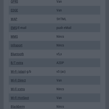
GPRS
Van
EDGE
Van
WAP
5HTML
EMS
/E-mail
push eMail
MMS
Nincs
Infraport
Nincs
Bluetooth
v5,x
B/T extra
A2DP
Wi-Fi (alap)
g/b
v5 (ac)
Wi-Fi Direct
Van
Wi-Fi extra
Nincs
Wi-Fi HotSpot
Van
Blackberry
Nincs