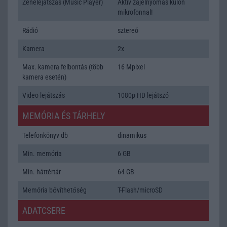
Zenelejátszás (Music Player)
Aktív zajelnyomás külön
mikrofonnal!
Rádió
sztereó
Kamera
2x
Max. kamera felbontás (több
16 Mpixel
kamera esetén)
Video lejátszás
1080p HD lejátszó
MEMÓRIA ÉS TÁRHELY
Telefonkönyv db
dinamikus
Min. memória
6 GB
Min. háttértár
64 GB
Memória bővíthetőség
T-Flash/microSD
ADATCSERE