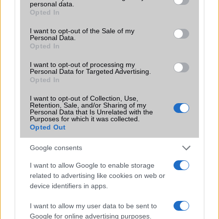
personal data.
grant or deny consent to Google and its third-party tags to
Terület
Kína
Opted In
use your data for below specified purposes in below Google
consent section.
Funkciók
Splash resistant
I want to opt-out of the Sale of my
Personal Data.
Opted In
Brand
Nincs
Védelem
Nincs
I want to opt-out of processing my
Personal Data for Targeted Advertising.
Opted In
Limited Edition
Nincs
I want to opt-out of Collection, Use,
SAR
Nincs publikus adat!
Retention, Sale, and/or Sharing of my
Personal Data that Is Unrelated with the
N/A = Nincs adat. Legutóbbi frissítés: 2026-07-13 19:00:00
Purposes for which it was collected.
Opted Out
Google consents
I want to allow Google to enable storage
related to advertising like cookies on web or
device identifiers in apps.
Új és Használt GSM kiemelt ajánlatok
I want to allow my user data to be sent to
Apple iPhone 17 Pro
Google for online advertising purposes.