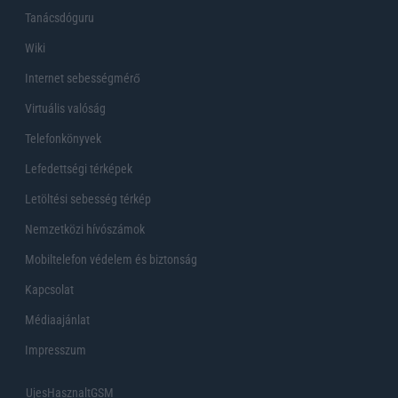
Tanácsdóguru
Wiki
Internet sebességmérő
Virtuális valóság
Telefonkönyvek
Lefedettségi térképek
Letöltési sebesség térkép
Nemzetközi hívószámok
Mobiltelefon védelem és biztonság
Kapcsolat
Médiaajánlat
Impresszum
UjesHasznaltGSM