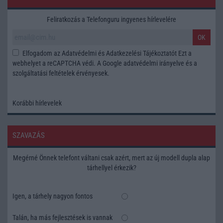
Feliratkozás a Telefonguru ingyenes hírlevelére
OK
Elfogadom az
Adatvédelmi és Adatkezelési Tájékoztatót
Ezt a
webhelyet a reCAPTCHA védi. A Google
adatvédelmi irányelve
és a
szolgáltatási feltételek
érvényesek.
Korábbi hírlevelek
SZAVAZÁS
Megérné Önnek telefont váltani csak azért, mert az új modell dupla alap
tárhellyel érkezik?
Igen, a tárhely nagyon fontos
Talán, ha más fejlesztések is vannak