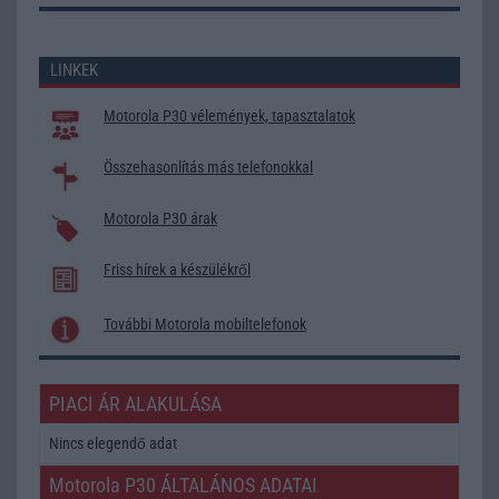
LINKEK
Motorola P30 vélemények, tapasztalatok
Összehasonlítás más telefonokkal
Motorola P30 árak
Friss hírek a készülékről
További Motorola mobiltelefonok
PIACI ÁR ALAKULÁSA
Nincs elegendő adat
Motorola P30 ÁLTALÁNOS ADATAI