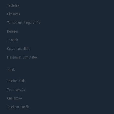
Tabletek
Okosórák
Tartozékok, kiegeszítők
Keresés
Tesztek
Összehasonlítás
Használati útmutatók
Hirek
Telefon Árak
Yettel akciók
One akciók
Telekom akciók