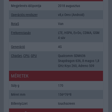
Megjelenés időpontja
2018 augusztus
Operációs rendszer
v8,x Oreo (Android)
RotaS
Van
Frekvenciasáv
LTE, HSPA, Ev-Do, CDMA, GSM
4 sáv
Generáció
4G
ChipSet
,
CPU
,
GPU
Qualcomm SDM636
Snapdragon 636, 8 magos 1,8
GHz Kryo 260, Adreno 509
MÉRETEK
Súly g
170
Méret mm
156*76*8
Billentyűzet
touchscreen