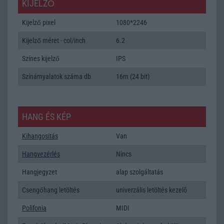
KIJELZŐ
Kijelző pixel
1080*2246
Kijelző méret - col/inch
6.2
Színes kijelző
IPS
Színárnyalatok száma db
16m (24 bit)
HANG ÉS KÉP
Kihangositás
Van
Hangvezérlés
Nincs
Hangjegyzet
alap szolgáltatás
Csengőhang letöltés
univerzális letöltés kezelõ
Polifonia
MIDI