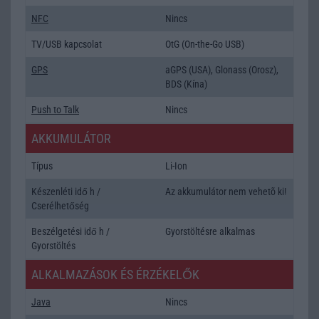
NFC
Nincs
TV/USB kapcsolat
OtG (On-the-Go USB)
GPS
aGPS (USA), Glonass (Orosz),
BDS (Kína)
Push to Talk
Nincs
AKKUMULÁTOR
Típus
Li-Ion
Készenléti idő h /
Az akkumulátor nem vehetõ ki!
Cserélhetőség
Beszélgetési idő h /
Gyorstöltésre alkalmas
Gyorstöltés
ALKALMAZÁSOK ÉS ÉRZÉKELŐK
Java
Nincs