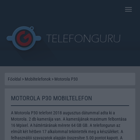
Toggle
naviga
Főoldal
>
Mobiltelefonok
>
Motorola P30
MOTOROLA P30 MOBILTELEFON
A Motorola P30 telefont 2018 augusztus dátummal adta ki a
Motorola. 2 db kamerája van. A kamerájának maximum felbontása
16 Mpixel. A háttértárának mérete 64 GB GB. A telefongurun az
elmúlt két hétben 17 alkalommal tekintették meg a készüléket. A
felhasználói szavazatok alapján összesítve 5.00 pontot kapott. A