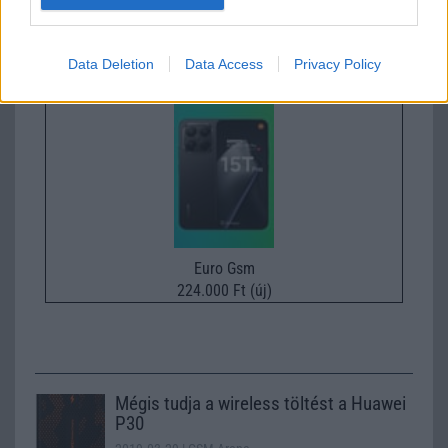
Nelly GSM
245.000 Ft (új)
Data Deletion
Data Access
Privacy Policy
Xiaomi 15T Pro
Euro Gsm
224.000 Ft (új)
Mégis tudja a wireless töltést a Huawei
P30