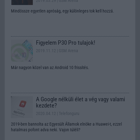
2019.03.29
| GSM Arena
Mindössze egyetlen apróság, egy különleges tok kell hozzá.
Figyelem P30 Pro tulajok!
2019.11.12
| GSM Arena
Már nagyon közel van az Android 10 frissítés.
A Google nélküli élet a vég vagy valami
kezdete?
2020.04.12
| Telefonguru
2019-ben bannolta az Egyesült Államok elnöke a Huawei-t, ezzel
hatalmas pofont adva neki. Vajon túléli?