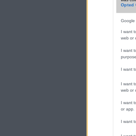
VIDEO
Opted 
Google 
I want t
web or d
I want t
purpose
I want 
I want t
web or d
I want t
or app.
I want t
I want t