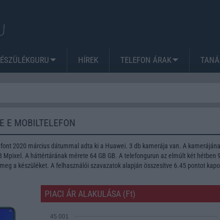
KÉSZÜLÉKGURU
HÍREK
TELEFON ÁRAK
TANÁ
TE E MOBILTELEFON
lefont 2020 március dátummal adta ki a Huawei. 3 db kamerája van. A kameráján
Mpixel. A háttértárának mérete 64 GB GB. A telefongurun az elmúlt két hétben 
meg a készüléket. A felhasználói szavazatok alapján összesítve 6.45 pontot kapo
PIACI ÁR ALAKULÁSA (Ft)
45 001