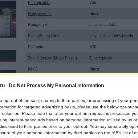
Kihangositás
Van
Hangvezérlés
Nincs
Hangjegyzet
alap szolgáltatás
Csengőhang letöltés
univerzális letöltés kezelõ
Polifonia
MIDI
Zenelejátszás (Music Player)
Zene lejátszó
Rádió
Nincs
Kamera
3x
ru -
Do Not Process My Personal Information
Max. kamera felbontás (több
48 Mpixel
kamera esetén)
to opt-out of the sale, sharing to third parties, or processing of your per
formation for targeted advertising by us, please use the below opt-out s
Video lejátszás
1080p HD lejátszó
r selection. Please note that after your opt-out request is processed y
k: 20
MEMÓRIA ÉS TÁRHELY
eing interest-based ads based on personal information utilized by us or
disclosed to third parties prior to your opt-out. You may separately opt-
Telefonkönyv db
dinamikus
losure of your personal information by third parties on the IAB’s list of