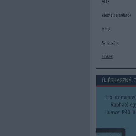
Árak
Kiemelt ajánlatok
Hírek
Szavazás
Linkek
ÚJÉSHASZNÁL
Hol és mennyi
kapható eg
Huawei P40 lit