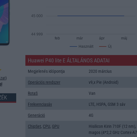
45 000
44 999
feb
már
ápr
máj
Új
Használt
Huawei P40 lite E ÁLTALÁNOS ADATAI
Megjelenés időpontja
2020 március
zat
)
Operációs rendszer
v9,x Pie (Android)
s!
RotaS
Van
ZÉK
Frekvenciasáv
LTE, HSPA, GSM 3 sáv
Generáció
4G
ChipSet
,
CPU
,
GPU
Hisilicon Kirin 710F (12 nm),
magos (4*2,2 GHz Cortex-A7