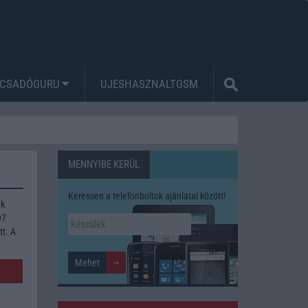
CSADÓGURU
UJESHASZNALTGSM
MENNYIBE KERÜL
Keressen a telefonboltok ajánlatai között!
ak
97
tt. A