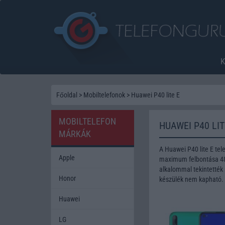
Főoldal
>
Mobiltelefonok
>
Huawei P40 lite E
MOBILTELEFON
HUAWEI P40 LI
MÁRKÁK
A Huawei P40 lite E te
Apple
maximum felbontása 48 
alkalommal tekintették 
Honor
készülék nem kapható.
Huawei
LG