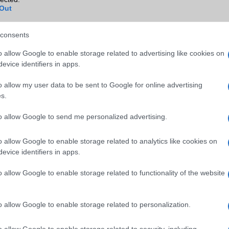
Wi-Fi (alap)
g/b
v4 (n)
Out
Wi-Fi Direct
Van
consents
Wi-Fi extra
Nincs
o allow Google to enable storage related to advertising like cookies on
Wi-Fi HotSpot
Van
evice identifiers in apps.
Blackberry
Nincs
o allow my user data to be sent to Google for online advertising
NFC
Nincs
s.
TV/USB kapcsolat
Nincs
to allow Google to send me personalized advertising.
GPS
aGPS (USA), Glonass (Orosz)
o allow Google to enable storage related to analytics like cookies on
BDS (Kína), Galileo (EU)
evice identifiers in apps.
Push to Talk
Nincs
o allow Google to enable storage related to functionality of the website
AKKUMULÁTOR
Típus
Li-Polimer
o allow Google to enable storage related to personalization.
Készenléti idő h /
Az akkumulátor nem vehetõ 
Cserélhetőség
o allow Google to enable storage related to security, including