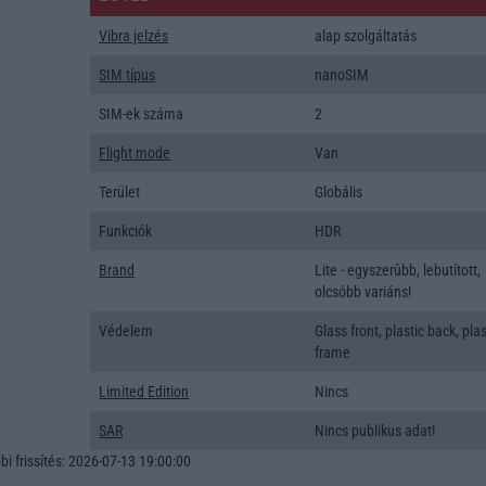
Vibra jelzés
alap szolgáltatás
SIM típus
nanoSIM
SIM-ek száma
2
Flight mode
Van
Terület
Globális
Funkciók
HDR
Brand
Lite - egyszerûbb, lebutított,
olcsóbb variáns!
Védelem
Glass front, plastic back, plas
frame
Limited Edition
Nincs
SAR
Nincs publikus adat!
i frissítés: 2026-07-13 19:00:00