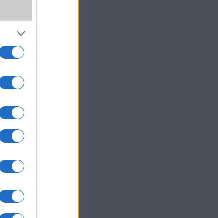
,
ki!