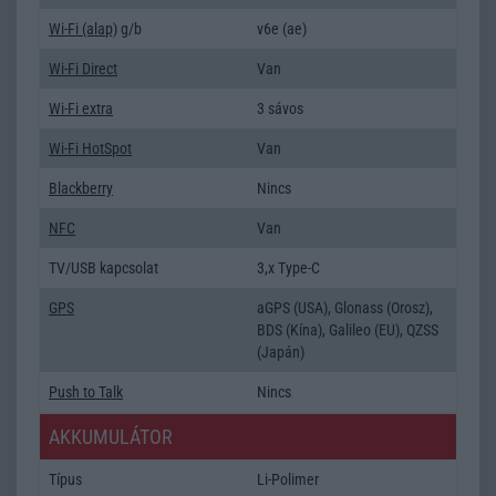
Wi-Fi (alap)
g/b
v6e (ae)
Wi-Fi Direct
Van
Wi-Fi extra
3 sávos
Wi-Fi HotSpot
Van
Blackberry
Nincs
NFC
Van
TV/USB kapcsolat
3,x Type-C
GPS
aGPS (USA), Glonass (Orosz),
BDS (Kína), Galileo (EU), QZSS
(Japán)
Push to Talk
Nincs
AKKUMULÁTOR
Típus
Li-Polimer