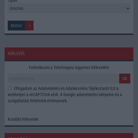
Tipus :
HÍRLEVÉL
Feliratkozás a Telefonguru ingyenes hírlevelére
OK
Elfogadom az
Adatvédelmi és Adatkezelési Tájékoztatót
Ezt a
webhelyet a reCAPTCHA védi. A Google
adatvédelmi irányelve
és a
szolgáltatási feltételek
érvényesek.
Korábbi hírlevelek