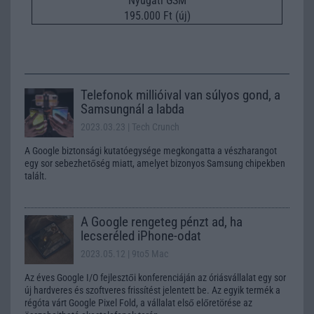
Nyugati GSM
195.000 Ft (új)
Telefonok millióival van súlyos gond, a
Samsungnál a labda
2023.03.23
| Tech Crunch
A Google biztonsági kutatóegysége megkongatta a vészharangot
egy sor sebezhetőség miatt, amelyet bizonyos Samsung chipekben
talált.
A Google rengeteg pénzt ad, ha
lecseréled iPhone-odat
2023.05.12
| 9to5 Mac
Az éves Google I/O fejlesztői konferenciáján az óriásvállalat egy sor
új hardveres és szoftveres frissítést jelentett be. Az egyik termék a
régóta várt Google Pixel Fold, a vállalat első előretörése az