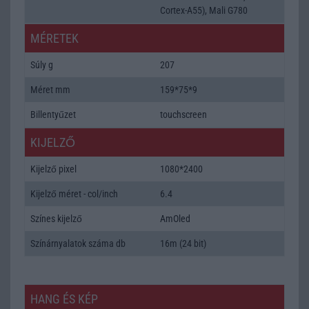
Cortex-A55), Mali G780
MÉRETEK
Súly g
207
Méret mm
159*75*9
Billentyűzet
touchscreen
KIJELZŐ
Kijelző pixel
1080*2400
Kijelző méret - col/inch
6.4
Színes kijelző
AmOled
Színárnyalatok száma db
16m (24 bit)
HANG ÉS KÉP