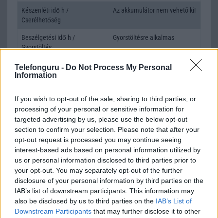
Készenléti idő h /
Az akkumulátor nem vehetõ ki!
Cserélhetőség
Beszélgetési idő h /
Gyorstöltésre alkalmas
Gyorstöltés
ALKALMAZÁSOK ÉS ÉRZÉKELŐK
Telefonguru -
Do Not Process My Personal
Information
Java
Nincs
If you wish to opt-out of the sale, sharing to third parties, or
Flash
/
Ujjlenyomat olvasó
Fingerprint sensor
processing of your personal or sensitive information for
targeted advertising by us, please use the below opt-out
SNS integráció
alap szolgáltatás
section to confirm your selection. Please note that after your
Organizer
alap szolgáltatás
opt-out request is processed you may continue seeing
interest-based ads based on personal information utilized by
T9 szótár
alkalmazás független szótár
us or personal information disclosed to third parties prior to
your opt-out. You may separately opt-out of the further
Office alkalmazások
alap szolgáltatás
disclosure of your personal information by third parties on the
IAB’s list of downstream participants. This information may
Iránytũ
ecompass
also be disclosed by us to third parties on the
IAB’s List of
Extrák
Nincs
Downstream Participants
that may further disclose it to other