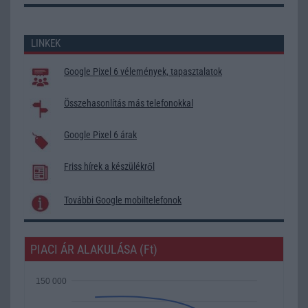
LINKEK
Google Pixel 6 vélemények, tapasztalatok
Összehasonlítás más telefonokkal
Google Pixel 6 árak
Friss hírek a készülékről
További Google mobiltelefonok
PIACI ÁR ALAKULÁSA (Ft)
150 000