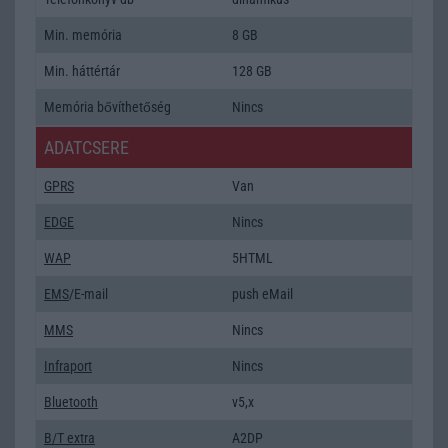
Min. memória
8 GB
Min. háttértár
128 GB
Memória bővíthetőség
Nincs
ADATCSERE
GPRS
Van
EDGE
Nincs
WAP
5HTML
EMS
/E-mail
push eMail
MMS
Nincs
Infraport
Nincs
Bluetooth
v5,x
B/T extra
A2DP