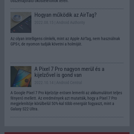
összehajtható okostelefonok terén.
Hogyan működik az AirTag?
2022.08.15
| Android Authority
Az olyan intelligens címkék, mint az Apple AirTag, nem használnak
GPS-t, de nyomon tudják követni a holmiját.
A Pixel 7 Pro nagyon merül és a
kijelzővel is gond van
2022.10.14
| Android Central
A Google Pixel 7 Pro kijelzője erősen lemeríti az akkumulátort teljes
fényerő mellett. Az eredmények azt mutatták, hogy a Pixel 7 Pro
megjelenítője körülbelül 50%-kal több energiát fogyaszt, mint a
Galaxy S22 Ultra.