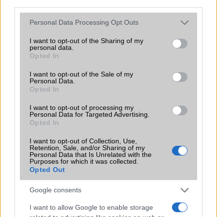
third parties.
EGYÉB
Please note that this website/app uses one or more Google
Personal Data Processing Opt Outs
Vibra jelzés
alap szolgáltatás
services and may gather and store information including but
not limited to your visit or usage behaviour. You may click to
I want to opt-out of the Sharing of my
SIM típus
eSIM
personal data.
grant or deny consent to Google and its third-party tags to
Opted In
use your data for below specified purposes in below Google
SIM-ek száma
1
consent section.
I want to opt-out of the Sale of my
Flight mode
Personal Data.
Van
Opted In
Terület
Globális
I want to opt-out of processing my
Personal Data for Targeted Advertising.
Funkciók
90Hz, HDR10+
Opted In
Brand
Google Mobile
I want to opt-out of Collection, Use,
Retention, Sale, and/or Sharing of my
Védelem
IP68
Personal Data that Is Unrelated with the
Purposes for which it was collected.
Limited Edition
Nincs
Opted Out
SAR
1,38
Google consents
N/A = Nincs adat. Legutóbbi frissítés: 2026-07-13 19:00:00
I want to allow Google to enable storage