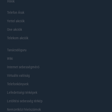
Hirek
Telefon Árak
Yettel akciók
One akciók
Telekom akciók
Tanácsdóguru
Wiki
Internet sebességmérő
Virtuális valóság
Telefonkönyvek
Lefedettségi térképek
Letöltési sebesség térkép
Nemzetközi hívószámok