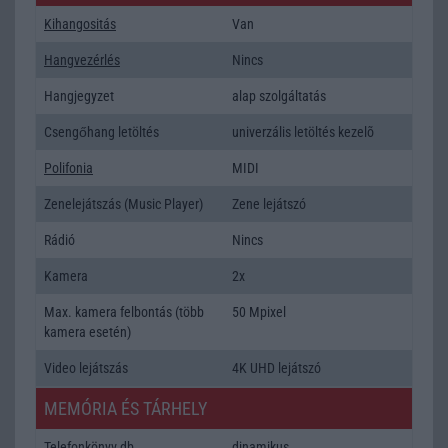
Kihangositás
Van
Hangvezérlés
Nincs
Hangjegyzet
alap szolgáltatás
Csengőhang letöltés
univerzális letöltés kezelõ
Polifonia
MIDI
Zenelejátszás (Music Player)
Zene lejátszó
Rádió
Nincs
Kamera
2x
Max. kamera felbontás (több
50 Mpixel
kamera esetén)
Video lejátszás
4K UHD lejátszó
MEMÓRIA ÉS TÁRHELY
Telefonkönyv db
dinamikus