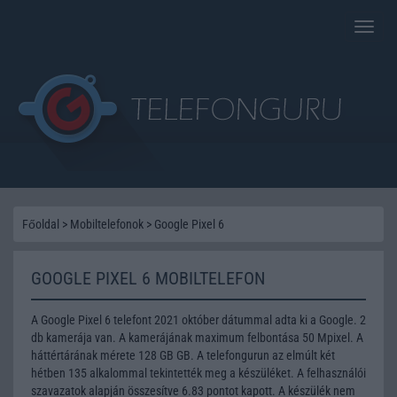
Toggle
naviga
Főoldal
>
Mobiltelefonok
>
Google Pixel 6
GOOGLE PIXEL 6 MOBILTELEFON
A Google Pixel 6 telefont 2021 október dátummal adta ki a Google. 2
db kamerája van. A kamerájának maximum felbontása 50 Mpixel. A
háttértárának mérete 128 GB GB. A telefongurun az elmúlt két
hétben 135 alkalommal tekintették meg a készüléket. A felhasználói
szavazatok alapján összesítve 6.83 pontot kapott. A készülék nem