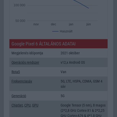
100 000
50 000
nov
dec
jan
jún
Használt
Google Pixel 6 ÁLTALÁNOS ADATAI
Megjelenés időpontja
2021 október
Operációs rendszer
v12,x Android OS
RotaS
Van
Frekvenciasáv
5G, LTE, HSPA, CDMA, GSM 4
sáv
Generáció
5G
ChipSet
,
CPU
,
GPU
Google Tensor (5 nm), 8 magos
(2*2,8 GHz Cortex-X1 & 2*2,25
GHz Cortex-A76 & 4*1,8 GHz