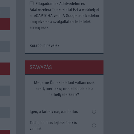
Elfogadom az
Adatvédelmi és
Adatkezelési Tájékoztatót
Ezt a webhelyet
R
a reCAPTCHA védi. A Google
adatvédelmi
irányelve
és a
szolgáltatási feltételek
érvényesek.
Korábbi hírlevelek
SZAVAZÁS
Megérné Önnek telefont váltani csak
azért, mert az új modell dupla alap
tárhellyel érkezik?
Igen, a tárhely nagyon fontos
Talán, ha más fejlesztések is
vannak