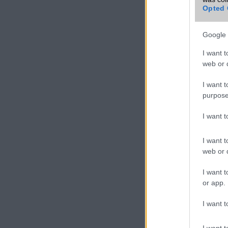
Opted 
Google 
I want t
web or d
I want t
purpose
I want 
I want t
web or d
I want t
or app.
I want t
I want t