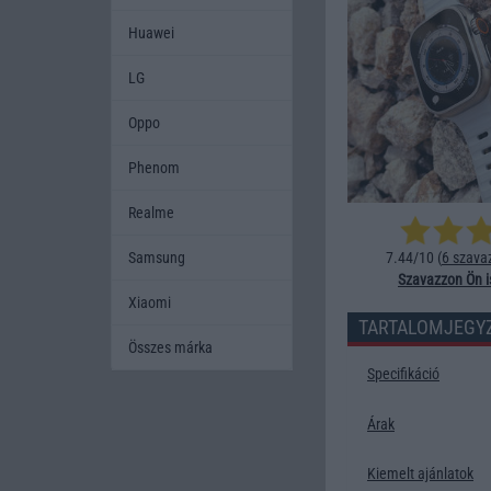
Huawei
LG
Oppo
Phenom
Realme
Samsung
7.44/10 (
6 szava
Szavazzon Ön i
Xiaomi
TARTALOMJEGY
Összes márka
Specifikáció
Árak
Kiemelt ajánlatok