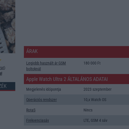
ÁRAK
Legjobb használt ár GSM
180 000 Ft
zat
)
boltoknál
s!
Apple Watch Ultra 2 ÁLTALÁNOS ADATAI
ZÉK
Megjelenés időpontja
2023 szeptember
Operációs rendszer
10,x Watch OS
RotaS
Nincs
Frekvenciasáv
LTE, GSM 4 sáv