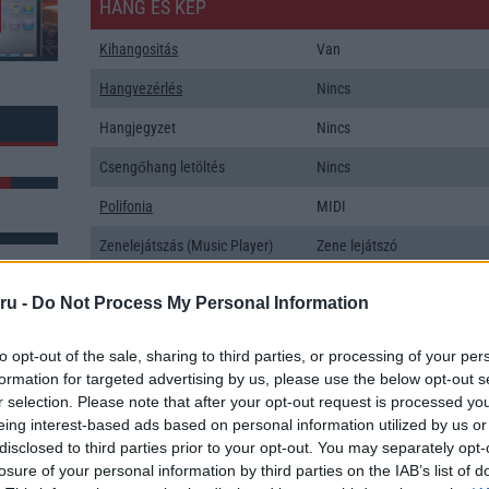
HANG ÉS KÉP
Kihangositás
Van
Hangvezérlés
Nincs
Hangjegyzet
Nincs
Csengőhang letöltés
Nincs
Polifonia
MIDI
Zenelejátszás (Music Player)
Zene lejátszó
Rádió
Nincs
ru -
Do Not Process My Personal Information
Kamera
Nincs
k: 6
to opt-out of the sale, sharing to third parties, or processing of your per
Max. kamera felbontás (több
Nincs
formation for targeted advertising by us, please use the below opt-out s
kamera esetén)
r selection. Please note that after your opt-out request is processed y
eing interest-based ads based on personal information utilized by us or
Video lejátszás
Nincs
disclosed to third parties prior to your opt-out. You may separately opt-
MEMÓRIA ÉS TÁRHELY
losure of your personal information by third parties on the IAB’s list of