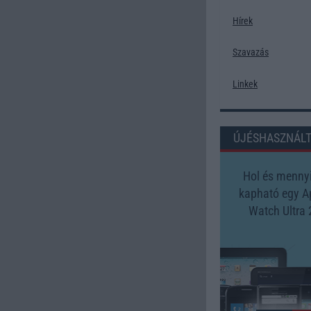
Hírek
Szavazás
Linkek
ÚJÉSHASZNÁL
Hol és mennyi
kapható egy A
Watch Ultra 