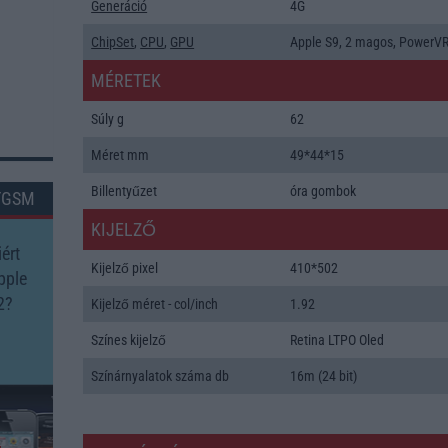
Generáció
4G
ChipSet
,
CPU
,
GPU
Apple S9, 2 magos, PowerV
MÉRETEK
Súly g
62
Méret mm
49*44*15
Billentyűzet
óra gombok
TGSM
KIJELZŐ
ért
Kijelző pixel
410*502
pple
2?
Kijelző méret - col/inch
1.92
Színes kijelző
Retina LTPO Oled
Színárnyalatok száma db
16m (24 bit)