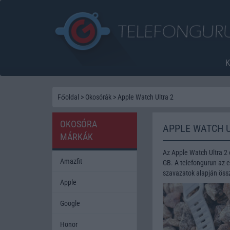
Főoldal
>
Okosórák
>
Apple Watch Ultra 2
OKOSÓRA
APPLE WATCH 
MÁRKÁK
Az Apple Watch Ultra 2
Amazfit
GB. A telefongurun az e
szavazatok alapján össz
Apple
Google
Honor