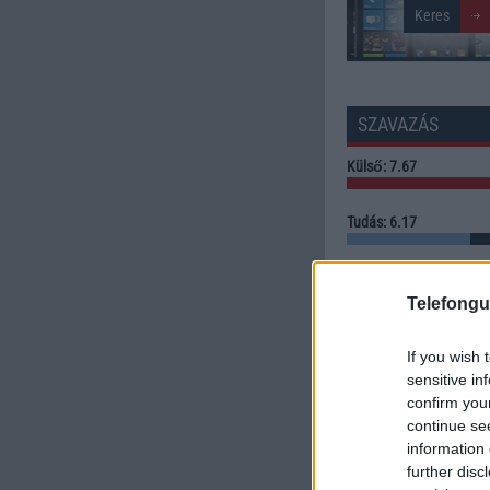
SZAVAZÁS
Külső: 7.67
Tudás: 6.17
Minőség: 8.50
Telefongu
Értékelés: 7.44 | Szavazato
If you wish 
Szavazzon Ön is!
sensitive in
confirm you
continue se
information 
further disc
LINKEK