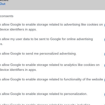
B/T extra
A2DP
Out
Wi-Fi (alap)
g/b
v4 (n)
consents
Wi-Fi Direct
Nincs
o allow Google to enable storage related to advertising like cookies on
Wi-Fi extra
2 sávos
evice identifiers in apps.
Wi-Fi HotSpot
Nincs
o allow my user data to be sent to Google for online advertising
s.
Blackberry
Nincs
NFC
Van
to allow Google to send me personalized advertising.
TV/USB kapcsolat
Nincs
o allow Google to enable storage related to analytics like cookies on
GPS
aGPS (USA), Glonass (Orosz)
evice identifiers in apps.
BDS (Kína), Galileo (EU)
o allow Google to enable storage related to functionality of the website
Push to Talk
Nincs
AKKUMULÁTOR
o allow Google to enable storage related to personalization.
Típus
Li-Ion
o allow Google to enable storage related to security, including