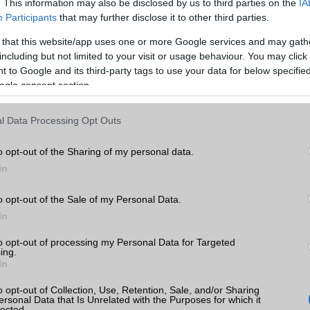
. This information may also be disclosed by us to third parties on the
IA
Telefonkönyv db
dinamikus
Participants
that may further disclose it to other third parties.
Ultra
Min. memória
2 GB
k,
 that this website/app uses one or more Google services and may gath
k
including but not limited to your visit or usage behaviour. You may click 
Min. háttértár
64 GB
 to Google and its third-party tags to use your data for below specifi
tás
ogle consent section.
Memória bővíthetőség
Nincs
kkal
ADATCSERE
l Data Processing Opt Outs
Ultra
GPRS
Van
o opt-out of the Sharing of my personal data.
EDGE
Van
In
WAP
Nincs
o opt-out of the Sale of my Personal Data.
e
EMS
/E-mail
push eMail
In
MMS
Nincs
to opt-out of processing my Personal Data for Targeted
ing.
In
Infraport
Nincs
o opt-out of Collection, Use, Retention, Sale, and/or Sharing
Bluetooth
v5,x
ersonal Data that Is Unrelated with the Purposes for which it
lected.