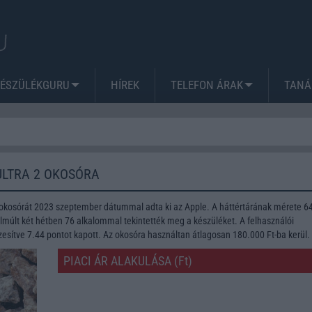
KÉSZÜLÉKGURU
HÍREK
TELEFON ÁRAK
TANÁ
ULTRA 2 OKOSÓRA
 okosórát 2023 szeptember dátummal adta ki az Apple. A háttértárának mérete 6
lmúlt két hétben 76 alkalommal tekintették meg a készüléket. A felhasználói
esítve 7.44 pontot kapott. Az okosóra használtan átlagosan 180.000 Ft-ba kerül.
PIACI ÁR ALAKULÁSA (Ft)