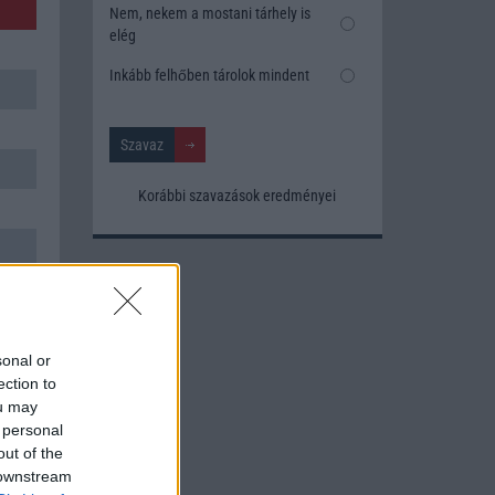
Nem, nekem a mostani tárhely is
elég
Inkább felhőben tárolok mindent
Korábbi szavazások eredményei
sonal or
ection to
ou may
 personal
out of the
 downstream