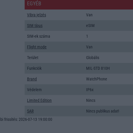
EGYÉB
Vibra jelzés
Van
SIM típus
eSIM
SIM-ek száma
1
Flight mode
Van
Terület
Globális
Funkciók
MIL-STD 810H
Brand
WatchPhone
Védelem
IP6x
Limited Edition
Nincs
SAR
Nincs publikus adat!
i frissítés: 2026-07-13 19:00:00