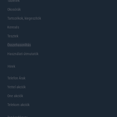
Tabletek
Okosórák
Tartozékok, kiegeszítők
Keresés
Tesztek
Összehasonlítás
Használati útmutatók
Hirek
Telefon Árak
Yettel akciók
One akciók
Telekom akciók