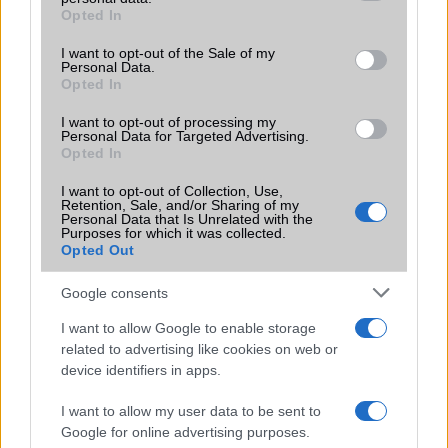
grant or deny consent to Google and its third-party tags to
Opted In
Motorola
use your data for below specified purposes in below Google
consent section.
I want to opt-out of the Sale of my
Nokia
Personal Data.
Opted In
Oppo
I want to opt-out of processing my
Personal Data for Targeted Advertising.
Samsung
Opted In
Vivo
I want to opt-out of Collection, Use,
Retention, Sale, and/or Sharing of my
Personal Data that Is Unrelated with the
Xiaomi
Purposes for which it was collected.
Opted Out
ZTE
Google consents
Összes márka
I want to allow Google to enable storage
related to advertising like cookies on web or
device identifiers in apps.
Mennyibe kerül
I want to allow my user data to be sent to
Keressen a telefonboltok ajánlatai között!
Google for online advertising purposes.