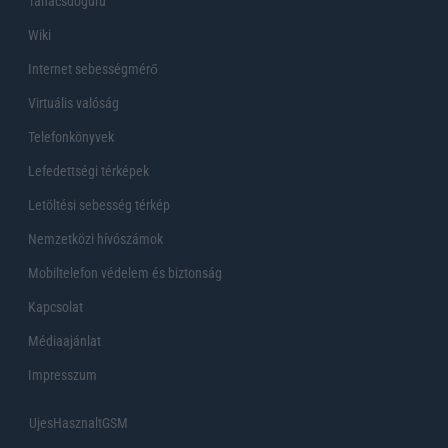
Tanácsdóguru
Wiki
Internet sebességmérő
Virtuális valóság
Telefonkönyvek
Lefedettségi térképek
Letöltési sebesség térkép
Nemzetközi hívószámok
Mobiltelefon védelem és biztonság
Kapcsolat
Médiaajánlat
Impresszum
UjesHasznaltGSM