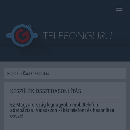
Toggle
naviga
Főoldal
>
Összehasonlítás
KÉSZÜLÉK ÖSSZEHASONLÍTÁS
Ez Magyarország legnagyobb mobiltelefon
adatbázisa. Válasszon ki két telefont és hasonlítsa
össze!