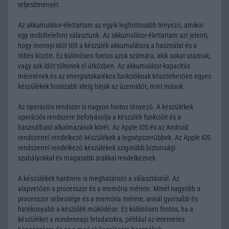
teljesítményét.
Az akkumulátor-élettartam az egyik legfontosabb tényező, amikor
egy mobiltelefont választunk. Az akkumulátor-élettartam azt jelenti,
hogy mennyi időt tölt a készülék akkumulátora a használat és a
töltés között. Ez különösen fontos azok számára, akik sokat utaznak,
vagy sok időt töltenek el útközben. Az akkumulátor-kapacitás
méretének és az energiatakarékos funkcióknak köszönhetően egyes
készülékek hosszabb ideig bírják az üzemidőt, mint mások.
Az operációs rendszer is nagyon fontos tényező. A készülékek
operációs rendszere befolyásolja a készülék funkcióit és a
használható alkalmazások körét. Az Apple iOS és az Android
rendszerrel rendelkező készülékek a legnépszerűbbek. Az Apple iOS
rendszerrel rendelkező készülékek szigorúbb biztonsági
szabályokkal és magasabb árakkal rendelkeznek.
A készülékek hardvere is meghatározó a választásnál. Az
alapvetően a processzor és a memória mérete. Minél nagyobb a
processzor sebessége és a memória mérete, annál gyorsabb és
hatékonyabb a készülék működése. Ez különösen fontos, ha a
készüléket a mindennapi feladatokra, például az internetes