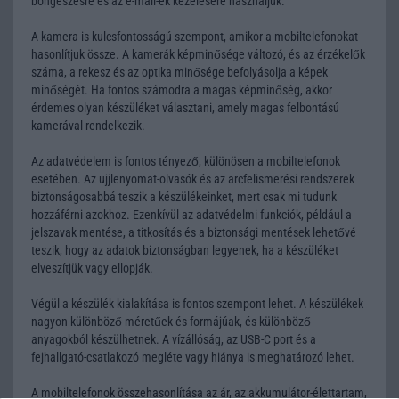
böngészésre és az e-mail-ek kezelésére használjuk.
A kamera is kulcsfontosságú szempont, amikor a mobiltelefonokat
hasonlítjuk össze. A kamerák képminősége változó, és az érzékelők
száma, a rekesz és az optika minősége befolyásolja a képek
minőségét. Ha fontos számodra a magas képminőség, akkor
érdemes olyan készüléket választani, amely magas felbontású
kamerával rendelkezik.
Az adatvédelem is fontos tényező, különösen a mobiltelefonok
esetében. Az ujjlenyomat-olvasók és az arcfelismerési rendszerek
biztonságosabbá teszik a készülékeinket, mert csak mi tudunk
hozzáférni azokhoz. Ezenkívül az adatvédelmi funkciók, például a
jelszavak mentése, a titkosítás és a biztonsági mentések lehetővé
teszik, hogy az adatok biztonságban legyenek, ha a készüléket
elveszítjük vagy ellopják.
Végül a készülék kialakítása is fontos szempont lehet. A készülékek
nagyon különböző méretűek és formájúak, és különböző
anyagokból készülhetnek. A vízállóság, az USB-C port és a
fejhallgató-csatlakozó megléte vagy hiánya is meghatározó lehet.
A mobiltelefonok összehasonlítása az ár, az akkumulátor-élettartam,