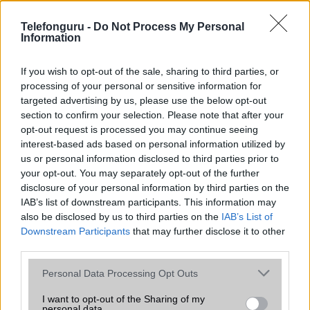
az operációs rendszer, a hardver, a kamera, az adatvédelem és a
kialakítás szempontjából döntő fontosságú lehet. Ezek a
Telefonguru -
Do Not Process My Personal
szempontok kritikusak ahhoz, hogy megtaláljuk azokat a
Information
mobiltelefonokat, amelyek megfelelnek az igényeinknek és
elvárásainknak.
If you wish to opt-out of the sale, sharing to third parties, or
processing of your personal or sensitive information for
Végül azt is fontos tudni, hogy a mobiltelefonok összehasonlítása
targeted advertising by us, please use the below opt-out
során minden felhasználó egyéni preferenciákkal rendelkezik, így a
section to confirm your selection. Please note that after your
választásuk eltérhet. Azonban azok, akik számára fontos a nagyobb
opt-out request is processed you may continue seeing
kijelző, hosszabb üzemidő, hatékony
interest-based ads based on personal information utilized by
us or personal information disclosed to third parties prior to
your opt-out. You may separately opt-out of the further
MOBILTELEFON MÁRKÁK
disclosure of your personal information by third parties on the
IAB’s list of downstream participants. This information may
Apple
also be disclosed by us to third parties on the
IAB’s List of
Downstream Participants
that may further disclose it to other
Honor
third parties.
Please note that this website/app uses one or more Google
Huawei
Personal Data Processing Opt Outs
services and may gather and store information including but
LG
not limited to your visit or usage behaviour. You may click to
I want to opt-out of the Sharing of my
personal data.