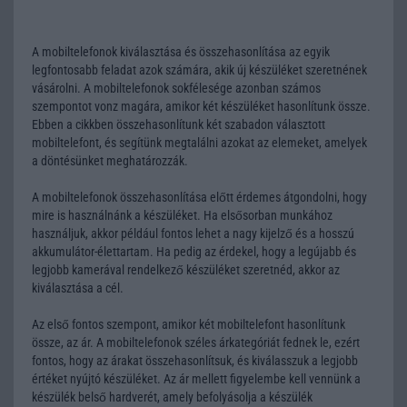
A mobiltelefonok kiválasztása és összehasonlítása az egyik
legfontosabb feladat azok számára, akik új készüléket szeretnének
vásárolni. A mobiltelefonok sokfélesége azonban számos
szempontot vonz magára, amikor két készüléket hasonlítunk össze.
Ebben a cikkben összehasonlítunk két szabadon választott
mobiltelefont, és segítünk megtalálni azokat az elemeket, amelyek
a döntésünket meghatározzák.
A mobiltelefonok összehasonlítása előtt érdemes átgondolni, hogy
mire is használnánk a készüléket. Ha elsősorban munkához
használjuk, akkor például fontos lehet a nagy kijelző és a hosszú
akkumulátor-élettartam. Ha pedig az érdekel, hogy a legújabb és
legjobb kamerával rendelkező készüléket szeretnéd, akkor az
kiválasztása a cél.
Az első fontos szempont, amikor két mobiltelefont hasonlítunk
össze, az ár. A mobiltelefonok széles árkategóriát fednek le, ezért
fontos, hogy az árakat összehasonlítsuk, és kiválasszuk a legjobb
értéket nyújtó készüléket. Az ár mellett figyelembe kell vennünk a
készülék belső hardverét, amely befolyásolja a készülék