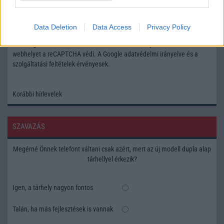
Feliratkozás a Telefonguru ingyenes hírlevelére
Data Deletion
Data Access
Privacy Policy
OK
Elfogadom az
Adatvédelmi és Adatkezelési Tájékoztatót
Ezt a
webhelyet a reCAPTCHA védi. A Google
adatvédelmi irányelve
és a
szolgáltatási feltételek
érvényesek.
Korábbi hírlevelek
SZAVAZÁS
Megérné Önnek telefont váltani csak azért, mert az új modell dupla alap
tárhellyel érkezik?
Igen, a tárhely nagyon fontos
Talán, ha más fejlesztések is vannak