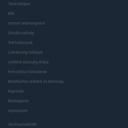
Tanácsdóguru
Wiki
Internet sebességmérő
Virtuális valóság
Telefonkönyvek
Lefedettségi térképek
Letöltési sebesség térkép
Nemzetközi hívószámok
Mobiltelefon védelem és biztonság
Kapcsolat
Médiaajánlat
Impresszum
UjesHasznaltGSM