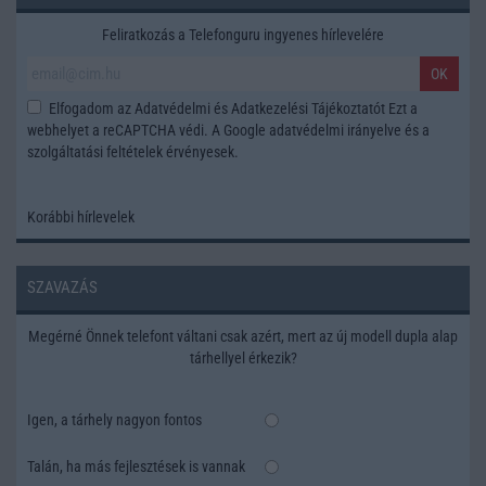
Feliratkozás a Telefonguru ingyenes hírlevelére
OK
Elfogadom az
Adatvédelmi és Adatkezelési Tájékoztatót
Ezt a
webhelyet a reCAPTCHA védi. A Google
adatvédelmi irányelve
és a
szolgáltatási feltételek
érvényesek.
Korábbi hírlevelek
SZAVAZÁS
Megérné Önnek telefont váltani csak azért, mert az új modell dupla alap
tárhellyel érkezik?
Igen, a tárhely nagyon fontos
Talán, ha más fejlesztések is vannak