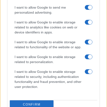
mondja, a számok nem számítanak: a
I want to allow Google to send me
Realme őrületes új csúcsmobilja a
personalized advertising.
bizonyíték
2024.11.05
I want to allow Google to enable storage
Az elmúlt években sokszor találkozhattunk a „zászlóhajó-gyilkos”
related to analytics like cookies on web or
kifejezéssel, de néha egy telefon tényleg igazolja ezt a titulust.
device identifiers in apps.
A Realme 320W-os SuperSonic töltést
I want to allow Google to enable storage
villantott
related to functionality of the website or app.
2024.08.13
I want to allow Google to enable storage
A Realme már egy ideje beharangozta a 300W-os vezetékes töltési
related to personalization.
megoldását, de most pontosabb sebességet is kaptunk: 320W.
I want to allow Google to enable storage
További hírek
related to security, including authentication
functionality and fraud prevention, and other
user protection.
Mennyibe kerül
Keressen a telefonboltok ajánlatai között!
CONFIRM