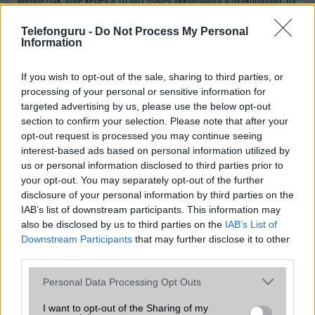
Megnéztük, mire képes a 10.001 mAh-s akkumulátor a gyakorlatban, ha
egy iPhone-t kell életre kelteni.
Telefonguru -
Do Not Process My Personal
Megérkezett a Realme UI 7.0: üvegszerű
Information
dizájn, iPhone- és Apple Watch-támogatás,
fejlett AI-funkciók
If you wish to opt-out of the sale, sharing to third parties, or
2025.11.06
processing of your personal or sensitive information for
A Realme új kezelőfelülete, az Android 16 alapú Realme UI 7.0 teljesen
targeted advertising by us, please use the below opt-out
új, „Light Glass Design” vizuális élményt, mesterséges intelligenciával
section to confirm your selection. Please note that after your
támogatott funkciókat és cross-platform integrációt kínál az Apple
opt-out request is processed you may continue seeing
eszközeivel is.
interest-based ads based on personal information utilized by
Bemutatkozott a Realme GT8 Pro –
us or personal information disclosed to third parties prior to
moduláris kamerarendszerrel és Ricoh GR-
your opt-out. You may separately opt-out of the further
optikával újít a gyártó
disclosure of your personal information by third parties on the
IAB’s list of downstream participants. This information may
2025.10.22
also be disclosed by us to third parties on the
IAB’s List of
A Realme hivatalosan is bemutatta új csúcskategóriás okostelefonját, a
Downstream Participants
that may further disclose it to other
Realme GT8 Pro-t, amely Kínában debütált, és azonnal nagy figyelmet
keltett forradalmi, moduláris kamera designjával és a legendás Ricoh GR
third parties.
kamera technológiával való együttműködésével.
Please note that this website/app uses one or more Google
Personal Data Processing Opt Outs
5 perc sem kell a Realme újdonságának a
services and may gather and store information including but
teljes feltöltéshez
not limited to your visit or usage behaviour. You may click to
I want to opt-out of the Sharing of my