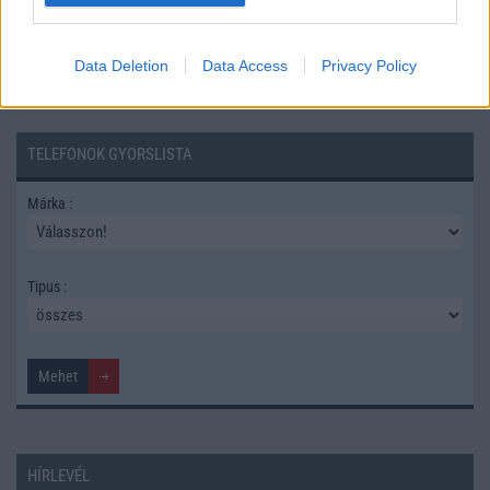
Data Deletion
Data Access
Privacy Policy
TELEFONOK GYORSLISTA
Márka :
Tipus :
HÍRLEVÉL