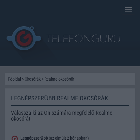
Toggle
naviga
Főoldal
>
Okosórák
>
Realme okosórák
LEGNÉPSZERŰBB REALME OKOSÓRÁK
Válassza ki az Ön számára megfelelő Realme
okosórát
Legnépszerűbb
(az elmúlt 2 hónapban)