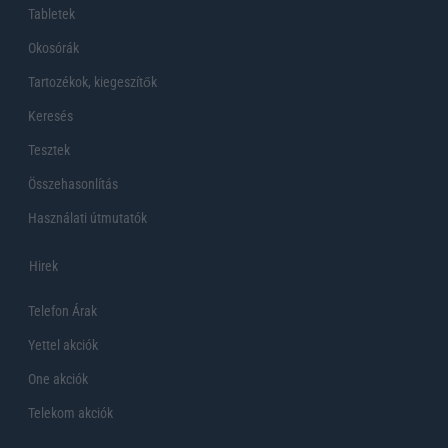
Tabletek
Okosórák
Tartozékok, kiegeszítők
Keresés
Tesztek
Összehasonlítás
Használati útmutatók
Hirek
Telefon Árak
Yettel akciók
One akciók
Telekom akciók