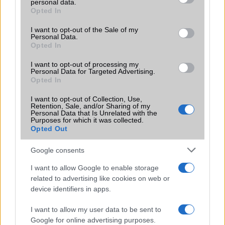
personal data.
grant or deny consent to Google and its third-party tags to
2025.05.08
Opted In
use your data for below specified purposes in below Google
A Realme ismét felkeltette az okostelefon-rajongók figyelmét: a vállalat
consent section.
I want to opt-out of the Sale of my
bemutatott egy prototípus készüléket, amely elképesztő 10 000 mAh
Personal Data.
kapacitású akkumulátorral és 320 wattos gyorstöltéssel rendelkezik.
Opted In
8.000 mAh-s akkumulátor egy
I want to opt-out of processing my
középkategóriás telefonban? Igen,
Personal Data for Targeted Advertising.
Opted In
hamarosan valóság lehet!
2025.04.02
I want to opt-out of Collection, Use,
A kínai telefonmárkák az utóbbi időben egyre nagyobb
Retention, Sale, and/or Sharing of my
Personal Data that Is Unrelated with the
akkumulátorokkal kísérleteznek, köszönhetően a szilícium-karbon
Purposes for which it was collected.
technológia terjedésének. Úgy tűnik, hogy ez a trend tovább fog
Opted Out
folytatódni.
Google consents
A Realme forradalmasítja az
okostelefonok akkumulátorait egy 8 000
I want to allow Google to enable storage
mAh-s zászlóshajóval
related to advertising like cookies on web or
2024.12.02
device identifiers in apps.
A kínai Realme újabb szintre emelheti az akkumulátor-technológiát egy
hatalmas kapacitású, 2025-re tervezett okostelefonnal.
I want to allow my user data to be sent to
Google for online advertising purposes.
Ne hagyd, hogy az Apple és a Samsung azt