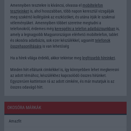
Amennyiben tesztekre is kíváncsi, olvassa el
mobiltelefon
tesztjeinket
is, ahol hosszabban, több napon keresztül vizsgálják
meg szakértő kollégáink az eszközöket, és utána írják le szakmai
véleményüket. Amennyiben többet szeretne megtudni a
telefonokról, érdemes még
keresgélni a telefon adatbázisunkban
is,
amely a legnagyobb Magyarországon elérhető mobiltelefon, tablet
és okosóra adatbázis, sok ezer készülékkel, ugyanitt
telefonok
összehasonlítására
is van lehetőség
Ha a hírek világa érdekli, akkor tekintse meg
legfrissebb híreinket
.
Minden hírt ellátunk cimkékkel is, így könnyebben lehet megkeresni
az adott témához, készülékhez kapcsolódó összes hírünket.
Egyszerűen kattintson rá az adott cimkére, és már mutatjuk is az
összes odavágó hírt.
OKOSÓRA MÁRKÁK
Amazfit