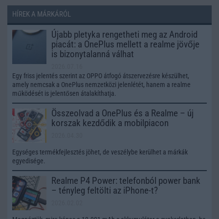
HÍREK A MÁRKÁRÓL
Újabb pletyka rengetheti meg az Android
piacát: a OnePlus mellett a realme jövője
is bizonytalanná válhat
2026.07.16
Egy friss jelentés szerint az OPPO átfogó átszervezésre készülhet,
amely nemcsak a OnePlus nemzetközi jelenlétét, hanem a realme
működését is jelentősen átalakíthatja.
Összeolvad a OnePlus és a Realme – új
korszak kezdődik a mobilpiacon
2026.04.30
Egységes termékfejlesztés jöhet, de veszélybe kerülhet a márkák
egyedisége.
Realme P4 Power: telefonból power bank
– tényleg feltölti az iPhone-t?
2026.02.02