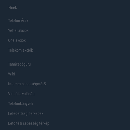
Hirek
Telefon Árak
Yettel akciók
One akciók
Telekom akciók
Tanácsdóguru
Wiki
Internet sebességmérő
Virtuális valóság
Telefonkönyvek
Lefedettségi térképek
Letöltési sebesség térkép