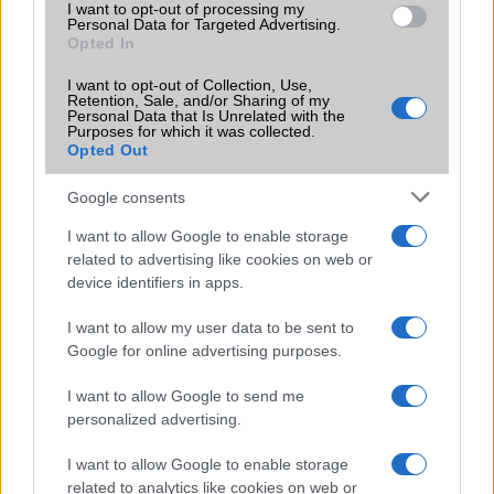
Rekordközeli bírságot kapott a Google
I want to opt-out of processing my
Personal Data for Targeted Advertising.
Európában: közel egymilliárd eurót kell
Opted In
fizetnie a DMA megsértése miatt
2026.07.24
I want to opt-out of Collection, Use,
Retention, Sale, and/or Sharing of my
Az Európai Bizottság szerint a vállalat jogellenesen részesítette
Personal Data that Is Unrelated with the
előnyben saját szolgáltatásait a keresőben, valamint korlátozta az
Purposes for which it was collected.
alkalmazásfejlesztőket a Google Play áruházban.
Opted Out
Pixel 11a: kiszivárogtak az első részletek
Google consents
– új Tensor G6 chipet és fényesebb
kijelzőt kaphat
I want to allow Google to enable storage
2026.07.18
related to advertising like cookies on web or
Bár a Pixel 11 még be sem mutatkozott, máris kiszivárogtak az első
device identifiers in apps.
információk a Pixel 11a modellről. Az új középkategóriás készülék
modernebb processzort, fényesebb kijelzőt és új színeket hozhat, de
I want to allow my user data to be sent to
egy fontos területen visszalépést is jelenthet.
Google for online advertising purposes.
Komoly adatvédelmi aggályok merültek fel
I want to allow Google to send me
a Gboard kapcsán: mit tud rólad a Google
personalized advertising.
billentyűzete?
2026.07.12
I want to allow Google to enable storage
A telefon egyik leggyakrabban használt alkalmazása érzékeny
related to analytics like cookies on web or