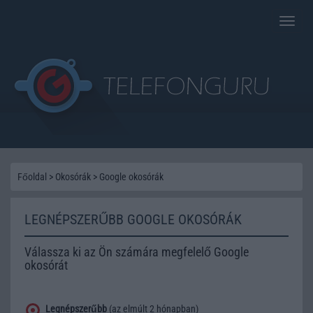
Toggle
naviga
Főoldal
>
Okosórák
>
Google okosórák
LEGNÉPSZERŰBB GOOGLE OKOSÓRÁK
Válassza ki az Ön számára megfelelő Google
okosórát
Legnépszerűbb
(az elmúlt 2 hónapban)