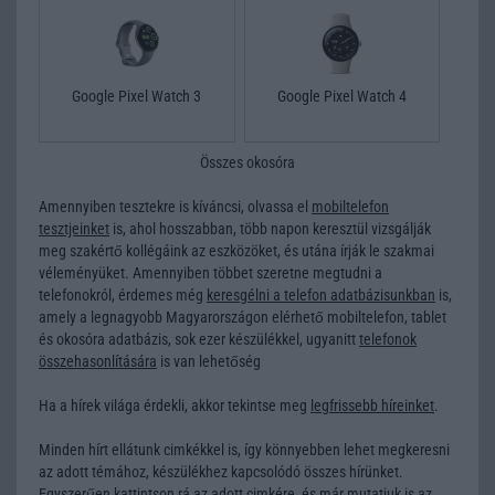
Google Pixel Watch 3
Google Pixel Watch 4
Összes okosóra
Amennyiben tesztekre is kíváncsi, olvassa el
mobiltelefon
tesztjeinket
is, ahol hosszabban, több napon keresztül vizsgálják
meg szakértő kollégáink az eszközöket, és utána írják le szakmai
véleményüket. Amennyiben többet szeretne megtudni a
telefonokról, érdemes még
keresgélni a telefon adatbázisunkban
is,
amely a legnagyobb Magyarországon elérhető mobiltelefon, tablet
és okosóra adatbázis, sok ezer készülékkel, ugyanitt
telefonok
összehasonlítására
is van lehetőség
Ha a hírek világa érdekli, akkor tekintse meg
legfrissebb híreinket
.
Minden hírt ellátunk cimkékkel is, így könnyebben lehet megkeresni
az adott témához, készülékhez kapcsolódó összes hírünket.
Egyszerűen kattintson rá az adott cimkére, és már mutatjuk is az