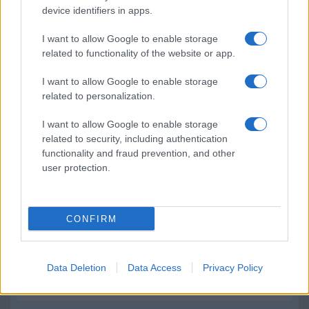
információkhoz férhet hozzá, ezért sokan alternatív billentyűzetek
device identifiers in apps.
használatát javasolják.
I want to allow Google to enable storage
related to functionality of the website or app.
További hírek
I want to allow Google to enable storage
related to personalization.
Mennyibe kerül
I want to allow Google to enable storage
Keressen a telefonboltok ajánlatai között!
related to security, including authentication
functionality and fraud prevention, and other
user protection.
CONFIRM
TELEFONOK GYORSLISTA
Data Deletion
Data Access
Privacy Policy
Márka :