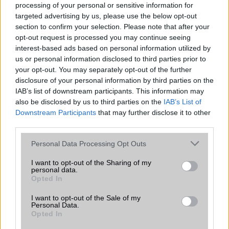
processing of your personal or sensitive information for
mást tapasztalnak
targeted advertising by us, please use the below opt-out
2026.07.30
section to confirm your selection. Please note that after your
A Google lezártnak tekinti a hónapok óta fennálló Pixel
opt-out request is processed you may continue seeing
akkumulátorhibát, de több felhasználó szerint a legújabb frissítés után
interest-based ads based on personal information utilized by
is változatlanul gyorsan merülnek a készülékek.
us or personal information disclosed to third parties prior to
Samsung: prémium lesz az új Android XR-
your opt-out. You may separately opt-out of the further
okosszemüveg, de nem akarják túlárazni
disclosure of your personal information by third parties on the
IAB’s list of downstream participants. This information may
2026.07.27
also be disclosed by us to third parties on the
IAB’s List of
A Samsung első Android XR-okosszemüvegei a Galaxy-ökoszisztéma
Downstream Participants
that may further disclose it to other
szerves részei lehetnek, és a vállalat szerint prémium árat kapnak majd
third parties.
– de „ésszerű” szinten tartanák az árazást.
Please note that this website/app uses one or more Google
Personal Data Processing Opt Outs
Videós szelfivel is bejelentkezhetünk a
services and may gather and store information including but
Google-fiókba: új azonosítási megoldást
not limited to your visit or usage behaviour. You may click to
I want to opt-out of the Sharing of my
vezetett be a Google
personal data.
grant or deny consent to Google and its third-party tags to
Opted In
2026.07.27
use your data for below specified purposes in below Google
Az új „Selfie for sign-in” funkció videós arcfelismeréssel segíthet
consent section.
I want to opt-out of the Sale of my
visszaszerezni a hozzáférést, ha a felhasználó elveszíti megszokott
Personal Data.
eszközét vagy kizárja magát a fiókjából.
Opted In