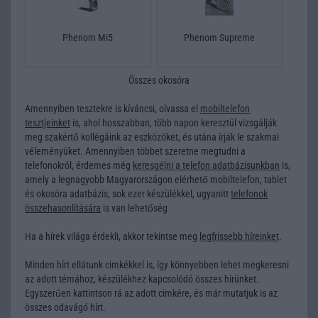
Phenom Mi5
Phenom Supreme
Összes okosóra
Amennyiben tesztekre is kíváncsi, olvassa el
mobiltelefon
tesztjeinket
is, ahol hosszabban, több napon keresztül vizsgálják
meg szakértő kollégáink az eszközöket, és utána írják le szakmai
véleményüket. Amennyiben többet szeretne megtudni a
telefonokról, érdemes még
keresgélni a telefon adatbázisunkban
is,
amely a legnagyobb Magyarországon elérhető mobiltelefon, tablet
és okosóra adatbázis, sok ezer készülékkel, ugyanitt
telefonok
összehasonlítására
is van lehetőség
Ha a hírek világa érdekli, akkor tekintse meg
legfrissebb híreinket
.
Minden hírt ellátunk cimkékkel is, így könnyebben lehet megkeresni
az adott témához, készülékhez kapcsolódó összes hírünket.
Egyszerűen kattintson rá az adott cimkére, és már mutatjuk is az
összes odavágó hírt.