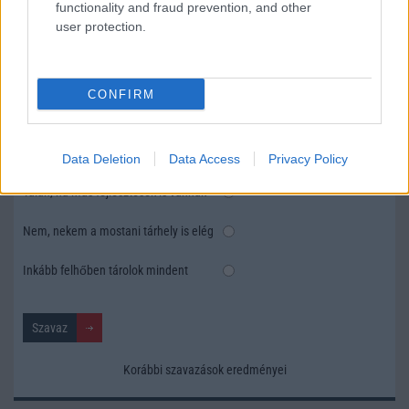
functionality and fraud prevention, and other
user protection.
SZAVAZÁS
Megérné Önnek telefont váltani csak azért, mert az új modell dupla alap
CONFIRM
tárhellyel érkezik?
Igen, a tárhely nagyon fontos
Data Deletion
Data Access
Privacy Policy
Talán, ha más fejlesztések is vannak
Nem, nekem a mostani tárhely is elég
Inkább felhőben tárolok mindent
Korábbi szavazások eredményei