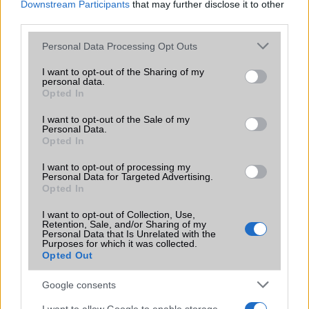
Downstream Participants
that may further disclose it to other
Samsung
third parties.
Please note that this website/app uses one or more Google
Xiaomi
Personal Data Processing Opt Outs
services and may gather and store information including but
Összes márka
not limited to your visit or usage behaviour. You may click to
I want to opt-out of the Sharing of my
personal data.
grant or deny consent to Google and its third-party tags to
Opted In
use your data for below specified purposes in below Google
Mennyibe kerül
consent section.
I want to opt-out of the Sale of my
Personal Data.
Opted In
Keressen a telefonboltok ajánlatai között!
I want to opt-out of processing my
Personal Data for Targeted Advertising.
Opted In
I want to opt-out of Collection, Use,
Retention, Sale, and/or Sharing of my
Personal Data that Is Unrelated with the
Purposes for which it was collected.
TELEFONOK GYORSLISTA
Opted Out
Google consents
Márka :