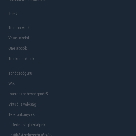
Hirek
Telefon Árak
Yettel akciók
One akciók
Telekom akciók
Tanácsdóguru
Wiki
Internet sebességmérő
Virtuális valóság
Telefonkönyvek
Lefedettségi térképek
Letöltési sebesség térkép