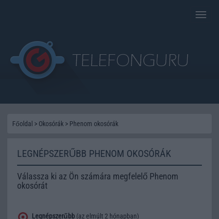
Toggle
naviga
Főoldal
>
Okosórák
>
Phenom okosórák
LEGNÉPSZERŰBB PHENOM OKOSÓRÁK
Válassza ki az Ön számára megfelelő Phenom
okosórát
Legnépszerűbb
(az elmúlt 2 hónapban)