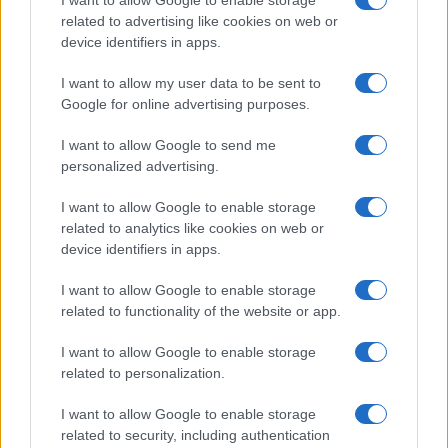
I want to allow Google to enable storage
related to advertising like cookies on web or
Tipus :
device identifiers in apps.
I want to allow my user data to be sent to
Google for online advertising purposes.
I want to allow Google to send me
personalized advertising.
I want to allow Google to enable storage
HÍRLEVÉL
related to analytics like cookies on web or
device identifiers in apps.
Feliratkozás a Telefonguru ingyenes hírlevelére
I want to allow Google to enable storage
OK
related to functionality of the website or app.
Elfogadom az
Adatvédelmi és Adatkezelési Tájékoztatót
Ezt a
webhelyet a reCAPTCHA védi. A Google
adatvédelmi irányelve
és a
I want to allow Google to enable storage
szolgáltatási feltételek
érvényesek.
related to personalization.
I want to allow Google to enable storage
Korábbi hírlevelek
related to security, including authentication