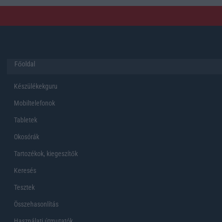
Főoldal
Készülékekguru
Mobiltelefonok
Tabletek
Okosórák
Tartozékok, kiegeszítők
Keresés
Tesztek
Összehasonlítás
Használati útmutatók