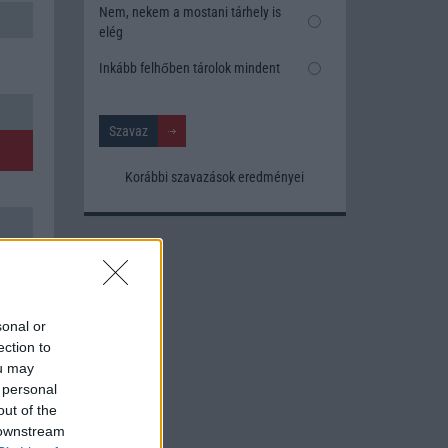
Nem, nekem a mostani tárhely is
elég
Inkább felhőben tárolok mindent
Korábbi szavazások eredményei
sonal or
ection to
ou may
 personal
out of the
 downstream