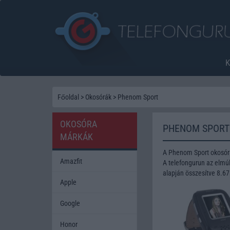
Főoldal
>
Okosórák
>
Phenom Sport
OKOSÓRA
PHENOM SPORT
MÁRKÁK
A Phenom Sport okosórá
Amazfit
A telefongurun az elmúl
alapján összesítve 8.67
Apple
Google
Honor