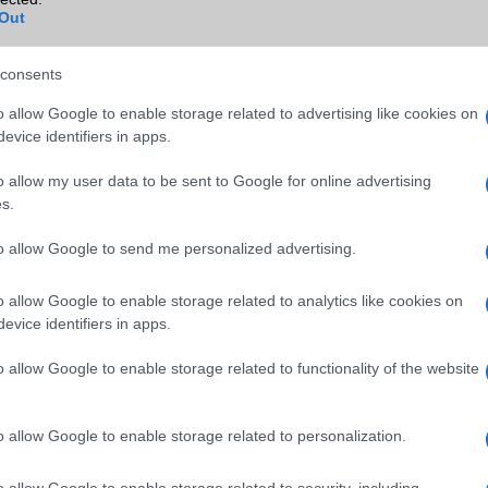
Out
GPS
nincs
Push to Talk
Nincs
consents
AKKUMULÁTOR
o allow Google to enable storage related to advertising like cookies on
evice identifiers in apps.
Típus
Li-Ion
o allow my user data to be sent to Google for online advertising
Készenléti idő h /
120
s.
Cserélhetőség
Beszélgetési idő h /
2
to allow Google to send me personalized advertising.
Gyorstöltés
o allow Google to enable storage related to analytics like cookies on
ALKALMAZÁSOK ÉS ÉRZÉKELŐK
evice identifiers in apps.
Java
Nincs
o allow Google to enable storage related to functionality of the website
Flash
/
Ujjlenyomat olvasó
Nincs
SNS integráció
Nincs
o allow Google to enable storage related to personalization.
Organizer
Nincs
o allow Google to enable storage related to security, including