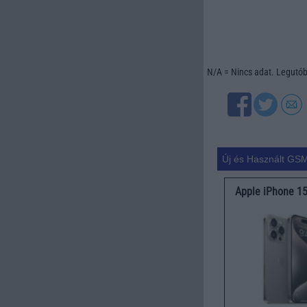
N/A = Nincs adat. Legutóbb
Új és Használt GSM
Apple iPhone 1