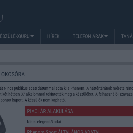
KÉSZÜLÉKGURU
HÍREK
TELEFON ÁRAK
TANÁ
 OKOSÓRA
t Nincs publikus adat! dátummal adta ki a Phenom. A háttértárának mérete Ninc
t két hétben 37 alkalommal tekintették meg a készüléket. A felhasználói szavaza
 pontot kapott. A készülék nem kapható.
PIACI ÁR ALAKULÁSA
Nincs elegendő adat
Phenom Sport ÁLTALÁNOS ADATAI