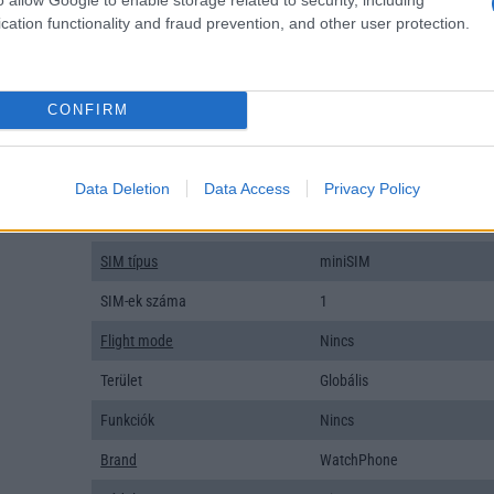
T9 szótár
Nincs
cation functionality and fraud prevention, and other user protection.
Office alkalmazások
Nincs
Iránytũ
Nincs
CONFIRM
Extrák
Nincs
EGYÉB
Data Deletion
Data Access
Privacy Policy
Vibra jelzés
Nincs
SIM típus
miniSIM
SIM-ek száma
1
Flight mode
Nincs
Terület
Globális
Funkciók
Nincs
Brand
WatchPhone