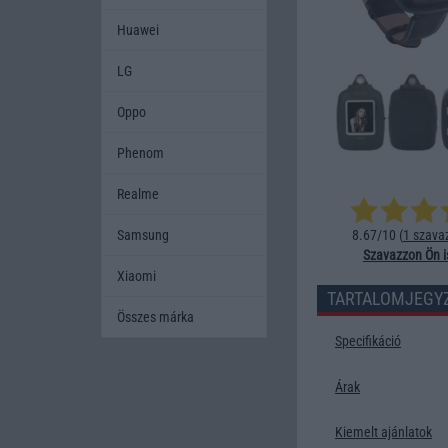
Huawei
LG
Oppo
Phenom
Realme
Samsung
8.67/10 (
1 szava
Szavazzon Ön i
Xiaomi
TARTALOMJEGY
Összes márka
Specifikáció
Árak
Kiemelt ajánlatok