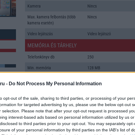
Kamera
Nincs
Max. kamera felbontás (több
Nincs
kamera esetén)
Video lejátszás
Video lejátszó
MEMÓRIA ÉS TÁRHELY
Telefonkönyv db
250
Min. memória
128 MB
Min. háttértár
Nincs
ru -
Do Not Process My Personal Information
Memória bővíthetőség
T-Flash/microSD
k: 1
to opt-out of the sale, sharing to third parties, or processing of your per
ADATCSERE
formation for targeted advertising by us, please use the below opt-out s
r selection. Please note that after your opt-out request is processed y
GPRS
Van
eing interest-based ads based on personal information utilized by us or
disclosed to third parties prior to your opt-out. You may separately opt-
EDGE
Nincs
losure of your personal information by third parties on the IAB’s list of
WAP
v1,x