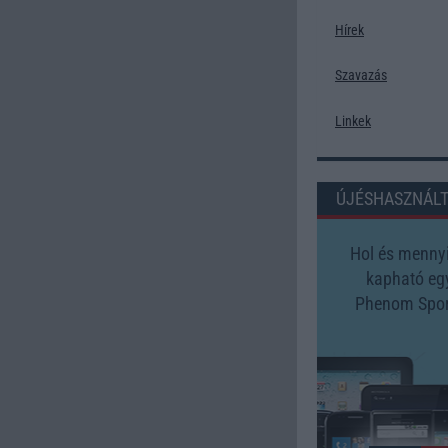
Hírek
Szavazás
Linkek
ÚJÉSHASZNÁL
Hol és mennyi
kapható eg
Phenom Spor