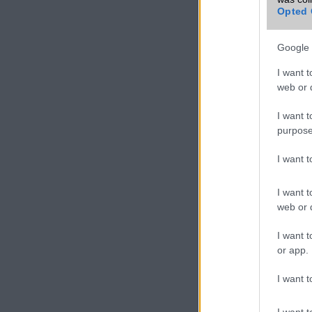
Opted 
Google 
I want t
web or d
I want t
purpose
I want 
I want t
web or d
I want t
or app.
I want t
I want t