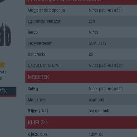
Megjelenés időpontja
Nincs publikus adat!
Operációs rendszer
zárt
RotaS
Nincs
Frekvenciasáv
GSM 3 sáv
Generáció
2G
ChipSet
,
CPU
,
GPU
Nincs publikus adat!
zat
)
MÉRETEK
s!
Súly g
Nincs publikus adat!
ZÉK
Méret mm
óramobil
Billentyűzet
óra gombok
KIJELZŐ
Kijelző pixel
128*160