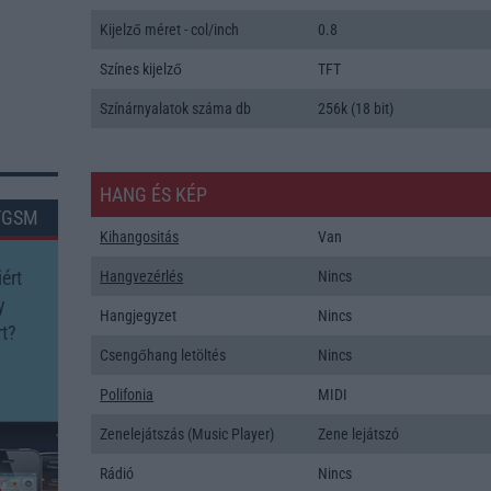
Kijelző méret - col/inch
0.8
Színes kijelző
TFT
Színárnyalatok száma db
256k (18 bit)
HANG ÉS KÉP
TGSM
Kihangositás
Van
ért
Hangvezérlés
Nincs
y
Hangjegyzet
Nincs
t?
Csengőhang letöltés
Nincs
Polifonia
MIDI
Zenelejátszás (Music Player)
Zene lejátszó
Rádió
Nincs