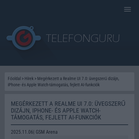
Toggle
naviga
Főoldal
>
Hírek
>
Megérkezett a Realme UI 7.0: üvegszerű dizájn,
iPhone- és Apple Watch-támogatás, fejlett AI-funkciók
MEGÉRKEZETT A REALME UI 7.0: ÜVEGSZERŰ
DIZÁJN, IPHONE- ÉS APPLE WATCH-
TÁMOGATÁS, FEJLETT AI-FUNKCIÓK
2025.11.06| GSM Arena