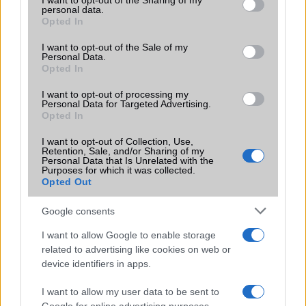
not limited to your visit or usage behaviour. You may click to
I want to opt-out of the Sharing of my
Galaxy készülék számára ez lesz az út vége.
personal data.
grant or deny consent to Google and its third-party tags to
Opted In
iPhone 18 bemutató dátum - ekkor
use your data for below specified purposes in below Google
rántja le a leplet az Apple az új
consent section.
I want to opt-out of the Sale of my
csúcsmobilokról
Personal Data.
Opted In
2026.06.29
| Phone Arena
A szeptemberi eseményen az iPhone 18 Pro modellek
I want to opt-out of processing my
mellett a régóta pletykált hajlítható iPhone Ultra is
Personal Data for Targeted Advertising.
bemutatkozhat, miközben az áremelésekről szóló
Opted In
találgatások továbbra is beárnyékolják a rajtot.
I want to opt-out of Collection, Use,
Retention, Sale, and/or Sharing of my
Az Android rejtett automatizmusai: hat
Personal Data that Is Unrelated with the
funkció, amely észrevétlenül könnyíti
Purposes for which it was collected.
Opted Out
meg a mindennapokat
2026.06.14
| Android Police
Google consents
Sok felhasználó külön alkalmazásokra esküszik, pedig az
Android már évek óta olyan intelligens funkciókat kínál,
I want to allow Google to enable storage
amelyek maguktól dolgoznak a háttérben.
related to advertising like cookies on web or
device identifiers in apps.
Ez a rejtett Samsung funkció teljesen
I want to allow my user data to be sent to
megváltoztatja a mobilhasználatot –