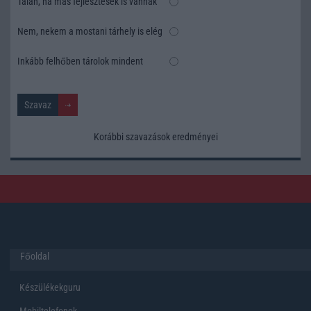
Talán, ha más fejlesztések is vannak
Nem, nekem a mostani tárhely is elég
Inkább felhőben tárolok mindent
Korábbi szavazások eredményei
Főoldal
Készülékekguru
Mobiltelefonok