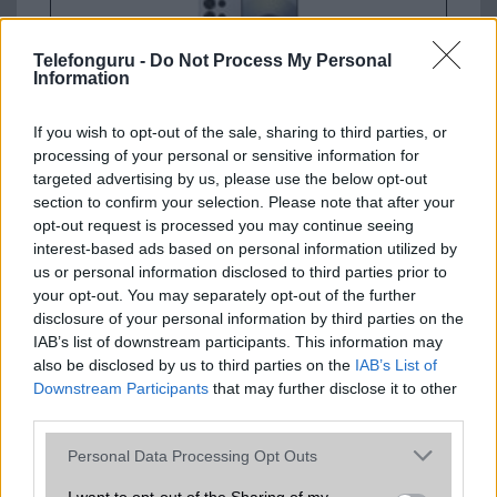
Telefonguru -
Do Not Process My Personal
Information
If you wish to opt-out of the sale, sharing to third parties, or
processing of your personal or sensitive information for
Euro Gsm
targeted advertising by us, please use the below opt-out
392.000 Ft (új)
section to confirm your selection. Please note that after your
opt-out request is processed you may continue seeing
interest-based ads based on personal information utilized by
us or personal information disclosed to third parties prior to
your opt-out. You may separately opt-out of the further
Számos népszerű Samsung Galaxy
disclosure of your personal information by third parties on the
készülék kimarad a One UI 9
IAB’s list of downstream participants. This information may
frissítésből – itt a lista az érintett
also be disclosed by us to third parties on the
IAB’s List of
modellekről
Downstream Participants
that may further disclose it to other
2026.06.30
| Phone Arena
third parties.
A One UI 9 érkezése új mesterséges intelligencia-
Please note that this website/app uses one or more Google
funkciókat és továbbfejlesztett kezelőfelületet hoz,
Personal Data Processing Opt Outs
services and may gather and store information including but
azonban több korábbi csúcskategóriás és középkategóriás