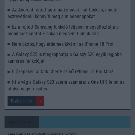
Az Android rejtett automatizmusai: hat funkció, amely
észrevétlenül könnyíti meg a mindennapokat
Ez a rejtett Samsung funkció teljesen megváltoztatja a
mobilhasználatot – sokan mégsem tudnak róla
Nem biztos, hogy érdemes kivárni az iPhone 18 Prot
A Galaxy S25 is megkaphatja a Galaxy S26 egyik legjobb
kamerás funkcióját
Élőképeken a Dark Cherry színű iPhone 18 Pro Max!
Itt a vég a Galaxy S23 széria számára: a One UI 9 lehet az
utolsó nagy frissítés
További hírek
Mennyibe kerül
Keressen a telefonboltok ajánlatai között!