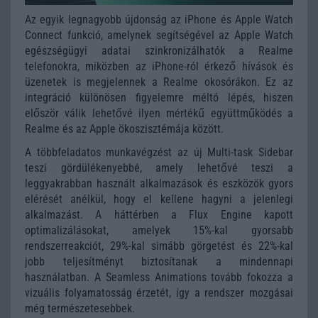
Az egyik legnagyobb újdonság az iPhone és Apple Watch
Connect funkció, amelynek segítségével az Apple Watch
egészségügyi adatai szinkronizálhatók a Realme
telefonokra, miközben az iPhone-ról érkező hívások és
üzenetek is megjelennek a Realme okosórákon. Ez az
integráció különösen figyelemre méltó lépés, hiszen
először válik lehetővé ilyen mértékű együttműködés a
Realme és az Apple ökoszisztémája között.
A többfeladatos munkavégzést az új Multi-task Sidebar
teszi gördülékenyebbé, amely lehetővé teszi a
leggyakrabban használt alkalmazások és eszközök gyors
elérését anélkül, hogy el kellene hagyni a jelenlegi
alkalmazást. A háttérben a Flux Engine kapott
optimalizálásokat, amelyek 15%-kal gyorsabb
rendszerreakciót, 29%-kal simább görgetést és 22%-kal
jobb teljesítményt biztosítanak a mindennapi
használatban. A Seamless Animations tovább fokozza a
vizuális folyamatosság érzetét, így a rendszer mozgásai
még természetesebbek.