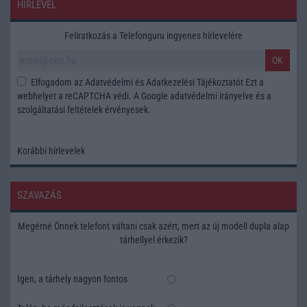
HÍRLEVÉL
Feliratkozás a Telefonguru ingyenes hírlevelére
OK
Elfogadom az
Adatvédelmi és Adatkezelési Tájékoztatót
Ezt a
webhelyet a reCAPTCHA védi. A Google
adatvédelmi irányelve
és a
szolgáltatási feltételek
érvényesek.
Korábbi hírlevelek
SZAVAZÁS
Megérné Önnek telefont váltani csak azért, mert az új modell dupla alap
tárhellyel érkezik?
Igen, a tárhely nagyon fontos