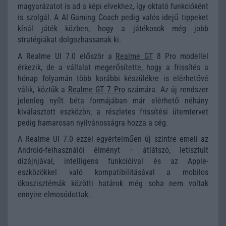
magyarázatot is ad a képi elvekhez, így oktató funkcióként
is szolgál. A AI Gaming Coach pedig valós idejű tippeket
kínál játék közben, hogy a játékosok még jobb
stratégiákat dolgozhassanak ki.
A Realme UI 7.0 először a
Realme GT
8 Pro modellel
érkezik, de a vállalat megerősítette, hogy a frissítés a
hónap folyamán több korábbi készülékre is elérhetővé
válik, köztük a
Realme GT 7 Pro
számára. Az új rendszer
jelenleg nyílt béta formájában már elérhető néhány
kiválasztott eszközön, a részletes frissítési ütemtervet
pedig hamarosan nyilvánosságra hozza a cég.
A Realme UI 7.0 ezzel egyértelműen új szintre emeli az
Android-felhasználói élményt – átlátszó, letisztult
dizájnjával, intelligens funkcióival és az Apple-
eszközökkel való kompatibilitásával a mobilos
ökoszisztémák közötti határok még soha nem voltak
ennyire elmosódottak.