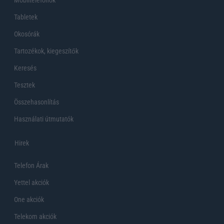
Tabletek
Okosórák
Tartozékok, kiegeszítők
Keresés
Tesztek
Összehasonlítás
Használati útmutatók
Hirek
Telefon Árak
Yettel akciók
One akciók
Telekom akciók