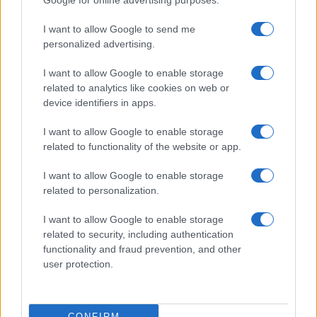
Google for online advertising purposes.
sokan mégsem tudnak róla
2026.07.12
| Android Central
I want to allow Google to send me
Az Edge Panel az egyik leghasznosabb funkció, amely
personalized advertising.
jelentősen felgyorsítja a mindennapi használatot,
miközben a Pixel telefonokból továbbra is hiányzik.
I want to allow Google to enable storage
related to analytics like cookies on web or
device identifiers in apps.
I want to allow Google to enable storage
related to functionality of the website or app.
KAPCSOLÓDÓ HÍREK
I want to allow Google to enable storage
Még jobban testreszabható lesz az iOS 27 felülete
related to personalization.
Az Apple nem dobja a Liquid Glass dizájnt – de jöhet egy
I want to allow Google to enable storage
fontos iPhone beállítás
related to security, including authentication
functionality and fraud prevention, and other
Az iPhone 18 Pro már most átformálja az Android világát
user protection.
A Samsung One UI 9 gyakorlatilag iOS-hatású widgeteket
használ
Meglepő fordulat: az Apple végre megoldhatta a Liquid
CONFIRM