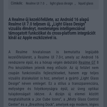
Címkék:
,
,
Realme UI 7.0
light glass design
liquid glass
A Realme új kezelőfelülete, az Android 16 alapú
Realme UI 7.0 teljesen új, „Light Glass Design”
vizuális élményt, mesterséges intelligenciával
támogatott funkciókat és cross-platform integrációt
kínál az Apple eszközeivel is.
A Realme hivatalosan is bemutatta legújabb
kezelőfelületét, a Realme UI 7.0-t, amely az Android 16
rendszerre épül, és a hónap végén debütáló
Realme GT
8
Pro készüléken jelenik meg először. Az új felület nem
csupán funkcionális fejlesztéseket, hanem egy teljes
vizuális átalakulást is hoz, amelyet a gyártó „Light Glass
Design” néven emleget. Ez a stílus a transzparenciára,
mélységre és folyékonyságra épül, az üveg optikai
tulajdonságait idézve. A dizájn új elemei között
megtalálhatók a „Ice Cube Icons”, a „Misty Glass Control
Center” és a „Breathing Dock”, amelyek egy modern, légies