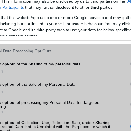
. This information may also be disclosed by us to third parties on the
IA
GPRS
Van
Participants
that may further disclose it to other third parties.
EDGE
Van
 that this website/app uses one or more Google services and may gath
WAP
5HTML
including but not limited to your visit or usage behaviour. You may click 
 Pro
 to Google and its third-party tags to use your data for below specifi
EMS
/E-mail
push eMail
ogle consent section.
k
MMS
Nincs
l Data Processing Opt Outs
tás
Infraport
területenként változó
kkal
o opt-out of the Sharing of my personal data.
Bluetooth
v5,x
 Pro
In
B/T extra
LE, A2DP
o opt-out of the Sale of my Personal Data.
Wi-Fi (alap)
g/b
v7 (be)
In
Wi-Fi Direct
Nincs
to opt-out of processing my Personal Data for Targeted
lme
ing.
Wi-Fi extra
területenként változó
In
ok
(alacsonyabb verzió)
o opt-out of Collection, Use, Retention, Sale, and/or Sharing
Wi-Fi HotSpot
alap szolgáltatás
ersonal Data that Is Unrelated with the Purposes for which it
lected.