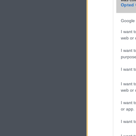
Opted 
Google 
I want t
web or d
I want t
purpose
I want 
I want t
web or d
I want t
or app.
I want t
I want t