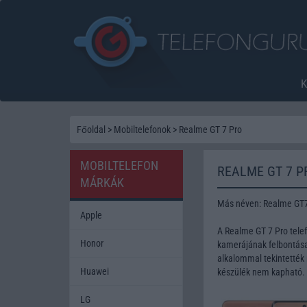
Főoldal
>
Mobiltelefonok
>
Realme GT 7 Pro
MOBILTELEFON
REALME GT 7 P
MÁRKÁK
Más néven: Realme GT
Apple
A Realme GT 7 Pro tele
Honor
kamerájának felbontása 
alkalommal tekintették 
Huawei
készülék nem kapható.
LG