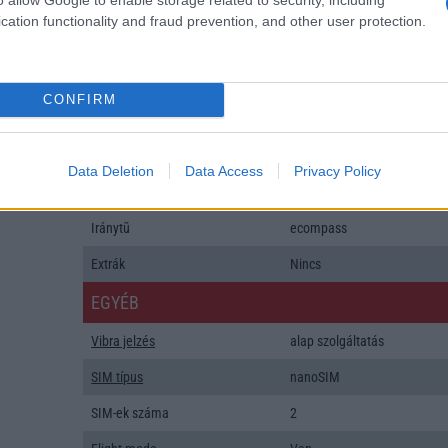
Java
Nincs
cation functionality and fraud prevention, and other user protection.
Flash
/
Ujjlenyomat olvasó
Fingerprint sensor
SNS integráció
alap szolgáltatás
CONFIRM
Organizer
alap szolgáltatás
T9 szótár
alkalmazás független szótár
Data Deletion
Data Access
Privacy Policy
Office alkalmazások
alap szolgáltatás
Iránytũ
ecompass
Extrák
Nincs
EGYÉB
Vibra jelzés
alap szolgáltatás
SIM típus
nanoSIM
SIM-ek száma
2