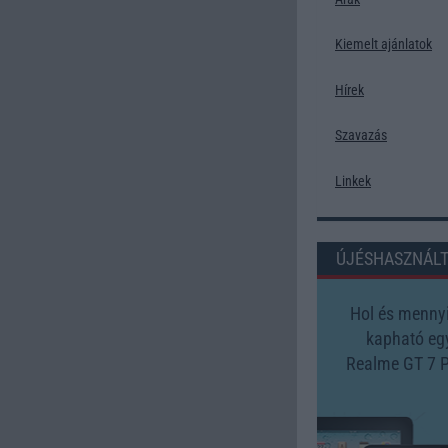
Kiemelt ajánlatok
Hírek
Szavazás
Linkek
ÚJÉSHASZNÁL
Hol és mennyi
kapható eg
Realme GT 7 