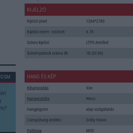
KIJELZŐ
Kijelző pixel
1264*2780
Kijelző méret - col/inch
6.78
Színes kijelző
LTPO AmOled
Színárnyalatok száma db
1B (32 bit)
HANG ÉS KÉP
TGSM
Kihangositás
Van
ért
Hangvezérlés
Nincs
y
Pro?
Hangjegyzet
alap szolgáltatás
Csengőhang letöltés
Dolby Vision
Polifonia
MIDI