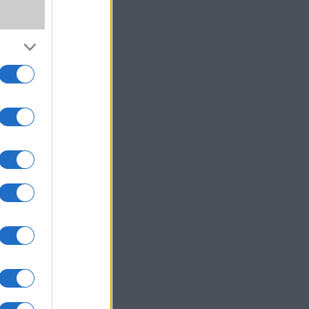
,
SS
ki!