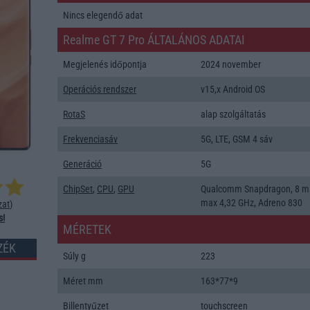
Nincs elegendő adat
Realme GT 7 Pro ÁLTALÁNOS ADATAI
Megjelenés időpontja
2024 november
Operációs rendszer
v15,x Android OS
RotaS
alap szolgáltatás
Frekvenciasáv
5G, LTE, GSM 4 sáv
Generáció
5G
ChipSet
,
CPU
,
GPU
Qualcomm Snapdragon, 8 m
max 4,32 GHz, Adreno 830
zat
)
s!
MÉRETEK
ZÉK
Súly g
223
Méret mm
163*77*9
Billentyűzet
touchscreen