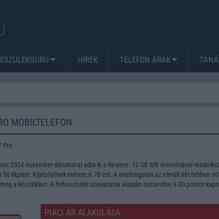
KÉSZÜLÉKGURU
HÍREK
TELEFON ÁRAK
TANÁ
RO MOBILTELEFON
7 Pro
font 2024 november dátummal adta ki a Realme. 12 GB MB memóriával rendelkez
50 Mpixel. Kijelzőjének mérete 6.78 col. A telefongurun az elmúlt két hétben 60
meg a készüléket. A felhasználói szavazatok alapján összesítve 9.00 pontot kapo
PIACI ÁR ALAKULÁSA