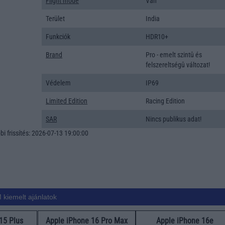
Flight mode
Van
Terület
India
Funkciók
HDR10+
Brand
Pro - emelt szintû és
felszereltségû változat!
Védelem
IP69
Limited Edition
Racing Edition
SAR
Nincs publikus adat!
i frissítés: 2026-07-13 19:00:00
 kiemelt ajánlatok
15 Plus
Apple iPhone 16 Pro Max
Apple iPhone 16e