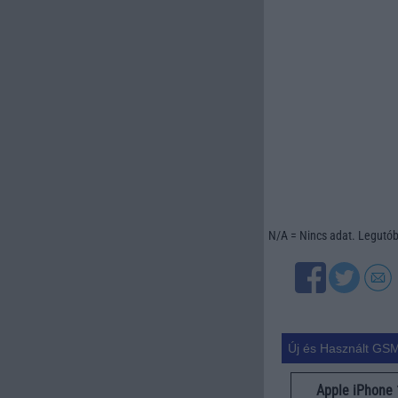
N/A = Nincs adat. Legutóbb
Új és Használt GSM
Apple iPhone 