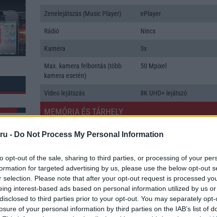
Zenelejátszás (Music Player)
ePlayer
Rádió
Nincs
Kamera
3x
Max. kamera felbontás (több
50 Mpixel
kamera esetén)
Video lejátszás
8K UHD+ lejátszó
MEMÓRIA ÉS TÁRHELY
Telefonkönyv db
dinamikus
ru -
Do Not Process My Personal Information
Min. memória
12 GB
to opt-out of the sale, sharing to third parties, or processing of your per
Min. háttértár
256 GB
formation for targeted advertising by us, please use the below opt-out s
k: 4
r selection. Please note that after your opt-out request is processed y
Memória bővíthetőség
Nincs
eing interest-based ads based on personal information utilized by us or
disclosed to third parties prior to your opt-out. You may separately opt-
ADATCSERE
losure of your personal information by third parties on the IAB’s list of