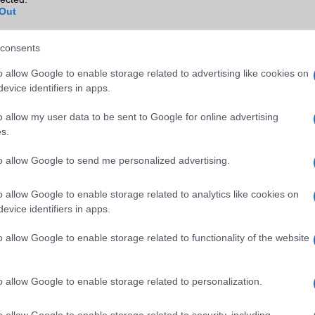
Blackberry
Nincs
Out
NFC
területenként változó
consents
TV/USB kapcsolat
2,x Type-C
o allow Google to enable storage related to advertising like cookies on
GPS
aGPS (USA), Glonass (Orosz)
evice identifiers in apps.
BDS (Kína), Galileo (EU), QZ
(Japán), NavIC (India, új)
o allow my user data to be sent to Google for online advertising
s.
Push to Talk
Nincs
to allow Google to send me personalized advertising.
AKKUMULÁTOR
Típus
Silicium-Carbon
o allow Google to enable storage related to analytics like cookies on
evice identifiers in apps.
Készenléti idő h /
Az akkumulátor nem vehetõ 
Cserélhetőség
o allow Google to enable storage related to functionality of the website
Beszélgetési idő h /
120W-os gyorstöltés
Gyorstöltés
o allow Google to enable storage related to personalization.
ALKALMAZÁSOK ÉS ÉRZÉKELŐK
o allow Google to enable storage related to security, including