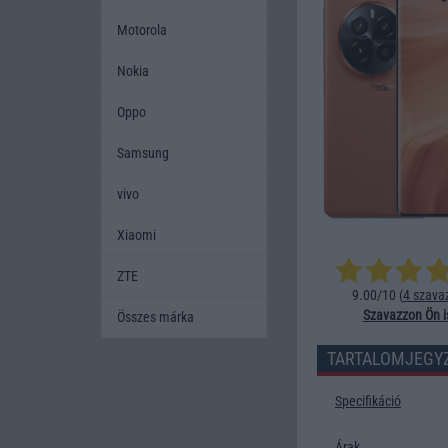
Motorola
Nokia
Oppo
Samsung
vivo
Xiaomi
ZTE
9.00/10 (
4 szava
Szavazzon Ön i
Összes márka
TARTALOMJEGY
Specifikáció
Árak