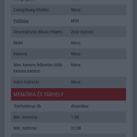
Csengőhang letöltés
Nincs
Polifonia
MIDI
Zenelejátszás (Music Player)
Zene lejátszó
Rádió
Nincs
Kamera
Nincs
Max. kamera felbontás (több
Nincs
kamera esetén)
Video lejátszás
Nincs
MEMÓRIA ÉS TÁRHELY
Telefonkönyv db
dinamikus
Min. memória
1 GB
Min. háttértár
32 GB