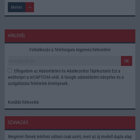
HÍRLEVÉL
Feliratkozás a Telefonguru ingyenes hírlevelére
OK
Elfogadom az
Adatvédelmi és Adatkezelési Tájékoztatót
Ezt a
webhelyet a reCAPTCHA védi. A Google
adatvédelmi irányelve
és a
szolgáltatási feltételek
érvényesek.
Korábbi hírlevelek
SZAVAZÁS
Megérné Önnek telefont váltani csak azért, mert az új modell dupla alap