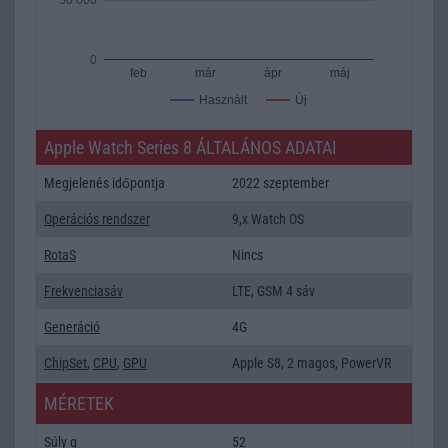
0
feb
már
ápr
máj
Új
Használt
Apple Watch Series 8 ÁLTALÁNOS ADATAI
Megjelenés időpontja
2022 szeptember
Operációs rendszer
9,x Watch OS
RotaS
Nincs
Frekvenciasáv
LTE, GSM 4 sáv
Generáció
4G
ChipSet
,
CPU
,
GPU
Apple S8, 2 magos, PowerVR
MÉRETEK
Súly g
52