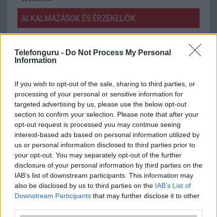
ALKALMAZÁSOK ÉS ÉRZÉKELŐK
Java
Nincs
Telefonguru -
Do Not Process My Personal
Flash
/
Ujjlenyomat olvasó
Nincs
Information
SNS integráció
Nincs
If you wish to opt-out of the sale, sharing to third parties, or
Organizer
Nincs
processing of your personal or sensitive information for
targeted advertising by us, please use the below opt-out
T9 szótár
Nincs
section to confirm your selection. Please note that after your
Office alkalmazások
Nincs
opt-out request is processed you may continue seeing
interest-based ads based on personal information utilized by
Iránytũ
ecompass
us or personal information disclosed to third parties prior to
your opt-out. You may separately opt-out of the further
Extrák
ultra széles hangrendszer
disclosure of your personal information by third parties on the
IAB’s list of downstream participants. This information may
EGYÉB
also be disclosed by us to third parties on the
IAB’s List of
Downstream Participants
that may further disclose it to other
Vibra jelzés
Van
third parties.
SIM típus
eSIM