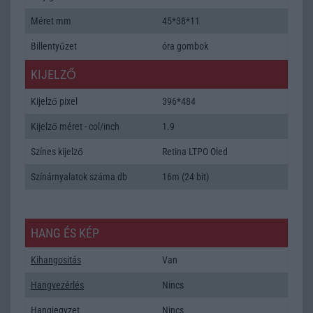
Méret mm
45*38*11
Billentyűzet
óra gombok
KIJELZŐ
Kijelző pixel
396*484
Kijelző méret - col/inch
1.9
Színes kijelző
Retina LTPO Oled
Színárnyalatok száma db
16m (24 bit)
HANG ÉS KÉP
Kihangositás
Van
Hangvezérlés
Nincs
Hangjegyzet
Nincs