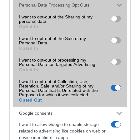
Please note that this website/app uses one or more Google
Personal Data Processing Opt Outs
SIM-ek száma
1
services and may gather and store information including but
not limited to your visit or usage behaviour. You may click to
I want to opt-out of the Sharing of my
Flight mode
Van
personal data.
grant or deny consent to Google and its third-party tags to
Opted In
use your data for below specified purposes in below Google
Terület
Globális
consent section.
I want to opt-out of the Sale of my
Personal Data.
Funkciók
Szív ritmus, légnyomás, test
Opted In
hõmérséklet és SpO2 (vér
oxigén) mérésre is alkalmas!
I want to opt-out of processing my
Personal Data for Targeted Advertising.
Brand
WatchPhone
Opted In
Védelem
IP6x
I want to opt-out of Collection, Use,
Retention, Sale, and/or Sharing of my
Limited Edition
Nincs
Personal Data that Is Unrelated with the
Purposes for which it was collected.
Opted Out
SAR
0,55
N/A = Nincs adat. Legutóbbi frissítés: 2026-07-13 19:00:00
Google consents
I want to allow Google to enable storage
related to advertising like cookies on web or
device identifiers in apps.