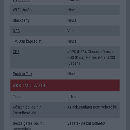
Wi-Fi HotSpot
Nincs
Blackberry
Nincs
NFC
Van
TV/USB kapcsolat
Nincs
GPS
aGPS (USA), Glonass (Orosz),
BDS (Kína), Galileo (EU), QZSS
(Japán)
Push to Talk
Nincs
AKKUMULÁTOR
Típus
Li-Ion
Készenléti idő h /
Az akkumulátor nem vehetõ ki!
Cserélhetőség
Beszélgetési idő h /
Vezeték nélkül tölthetõ!
Gyorstöltés