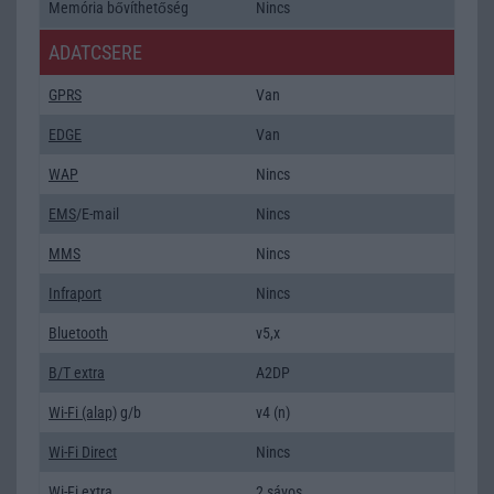
Memória bővíthetőség
Nincs
ADATCSERE
GPRS
Van
EDGE
Van
WAP
Nincs
EMS
/E-mail
Nincs
MMS
Nincs
Infraport
Nincs
Bluetooth
v5,x
B/T extra
A2DP
Wi-Fi (alap)
g/b
v4 (n)
Wi-Fi Direct
Nincs
Wi-Fi extra
2 sávos