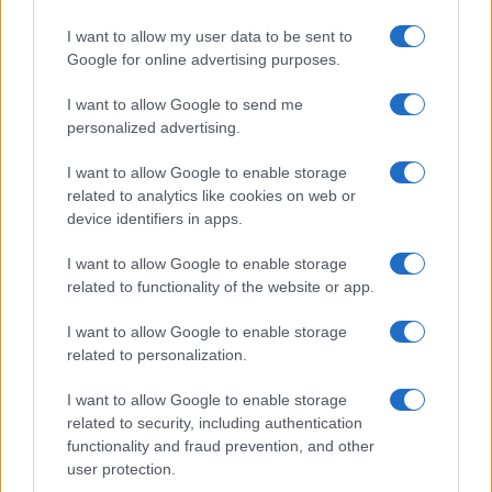
I want to allow my user data to be sent to
Google for online advertising purposes.
Új és Használt GSM kiemelt ajánlatok
I want to allow Google to send me
Apple iPhone 17 Pro Max
personalized advertising.
I want to allow Google to enable storage
related to analytics like cookies on web or
device identifiers in apps.
I want to allow Google to enable storage
related to functionality of the website or app.
I want to allow Google to enable storage
Euro Gsm
related to personalization.
489.000 Ft (új)
I want to allow Google to enable storage
Apple iPhone 17 Pro
related to security, including authentication
functionality and fraud prevention, and other
user protection.