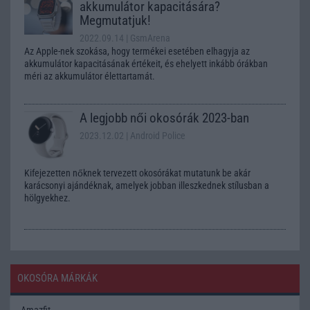
akkumulátor kapacitására?
Megmutatjuk!
2022.09.14
| GsmArena
Az Apple-nek szokása, hogy termékei esetében elhagyja az
akkumulátor kapacitásának értékeit, és ehelyett inkább órákban
méri az akkumulátor élettartamát.
A legjobb női okosórák 2023-ban
2023.12.02
| Android Police
Kifejezetten nőknek tervezett okosórákat mutatunk be akár
karácsonyi ajándéknak, amelyek jobban illeszkednek stílusban a
hölgyekhez.
OKOSÓRA MÁRKÁK
Amazfit