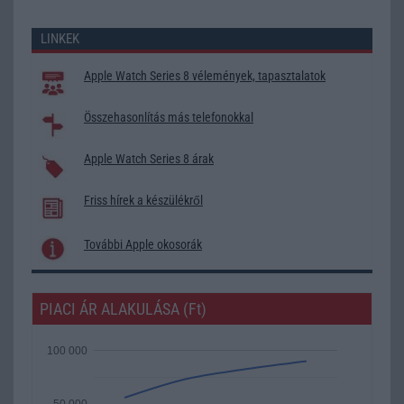
LINKEK
Apple Watch Series 8 vélemények, tapasztalatok
Összehasonlítás más telefonokkal
Apple Watch Series 8 árak
Friss hírek a készülékről
További Apple okosorák
PIACI ÁR ALAKULÁSA (Ft)
100 000
50 000