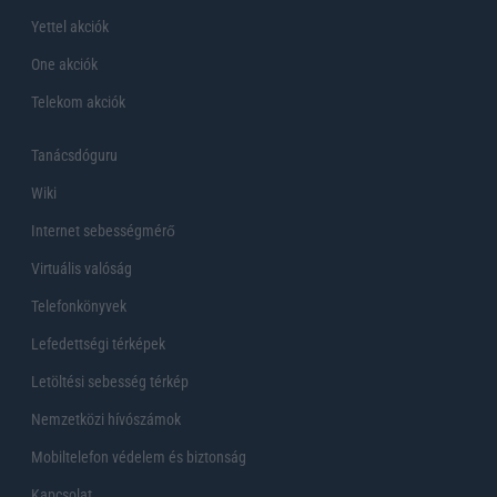
Yettel akciók
One akciók
Telekom akciók
Tanácsdóguru
Wiki
Internet sebességmérő
Virtuális valóság
Telefonkönyvek
Lefedettségi térképek
Letöltési sebesség térkép
Nemzetközi hívószámok
Mobiltelefon védelem és biztonság
Kapcsolat