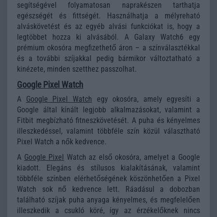
segítségével folyamatosan naprakészen tarthatja
egészségét és fittségét. Használhatja a mélyreható
alváskövetést és az egyéb alvási funkciókat is, hogy a
legtöbbet hozza ki alvásából. A Galaxy Watch6 egy
prémium okosóra megfizethető áron – a színválasztékkal
és a további szíjakkal pedig bármikor változtatható a
kinézete, minden szetthez passzolhat.
Google Pixel Watch
A
Google Pixel Watch
egy okosóra, amely egyesíti a
Google által kínált legjobb alkalmazásokat, valamint a
Fitbit megbízható fitneszkövetését. A puha és kényelmes
illeszkedéssel, valamint többféle szín közül választható
Pixel Watch a nők kedvence.
A
Google Pixel
Watch az első okosóra, amelyet a Google
kiadott. Elegáns és stílusos kialakításának, valamint
többféle színben elérhetőségének köszönhetően a Pixel
Watch sok nő kedvence lett. Ráadásul a dobozban
található szíjak puha anyaga kényelmes, és megfelelően
illeszkedik a csukló köré, így az érzékelőknek nincs