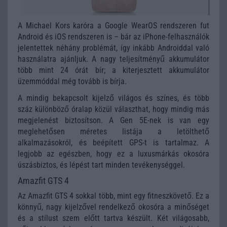
A Michael Kors karóra a Google WearOS rendszeren fut
Android és iOS rendszeren is – bár az iPhone-felhasználók
jelentettek néhány problémát, így inkább Androiddal való
használatra ajánljuk. A nagy teljesítményű akkumulátor
több mint 24 órát bír; a kiterjesztett akkumulátor
üzemmóddal még tovább is bírja.
A mindig bekapcsolt kijelző világos és színes, és több
száz különböző óralap közül választhat, hogy mindig más
megjelenést biztosítson. A Gen 5E-nek is van egy
meglehetősen méretes listája a letölthető
alkalmazásokról, és beépített GPS-t is tartalmaz. A
legjobb az egészben, hogy ez a luxusmárkás okosóra
úszásbiztos, és lépést tart minden tevékenységgel.
Amazfit GTS 4
Az Amazfit GTS 4 sokkal több, mint egy fitneszkövető. Ez a
könnyű, nagy kijelzővel rendelkező okosóra a minőséget
és a stílust szem előtt tartva készült. Két világosabb,