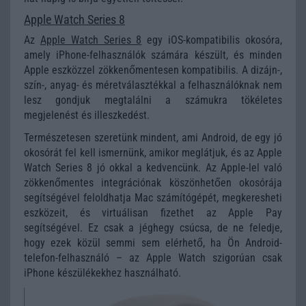
Apple Watch Series 8
Az
Apple Watch Series 8
egy iOS-kompatibilis okosóra,
amely iPhone-felhasználók számára készült, és minden
Apple eszközzel zökkenőmentesen kompatibilis. A dizájn-,
szín-, anyag- és méretválasztékkal a felhasználóknak nem
lesz gondjuk megtalálni a számukra tökéletes
megjelenést és illeszkedést.
Természetesen szeretünk mindent, ami Android, de egy jó
okosórát fel kell ismernünk, amikor meglátjuk, és az Apple
Watch Series 8 jó okkal a kedvencünk. Az Apple-lel való
zökkenőmentes integrációnak köszönhetően okosórája
segítségével feloldhatja Mac számítógépét, megkeresheti
eszközeit, és virtuálisan fizethet az Apple Pay
segítségével. Ez csak a jéghegy csúcsa, de ne feledje,
hogy ezek közül semmi sem elérhető, ha Ön Android-
telefon-felhasználó – az Apple Watch szigorúan csak
iPhone készülékekhez használható.