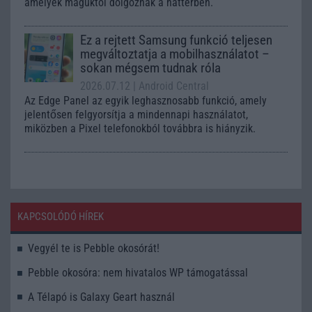
amelyek maguktól dolgoznak a háttérben.
Ez a rejtett Samsung funkció teljesen
megváltoztatja a mobilhasználatot –
sokan mégsem tudnak róla
2026.07.12
| Android Central
Az Edge Panel az egyik leghasznosabb funkció, amely
jelentősen felgyorsítja a mindennapi használatot,
miközben a Pixel telefonokból továbbra is hiányzik.
KAPCSOLÓDÓ HÍREK
Vegyél te is Pebble okosórát!
Pebble okosóra: nem hivatalos WP támogatással
A Télapó is Galaxy Geart használ