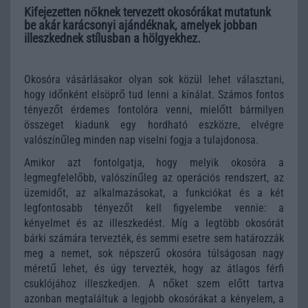
Kifejezetten nőknek tervezett okosórákat mutatunk
be akár karácsonyi ajándéknak, amelyek jobban
illeszkednek stílusban a hölgyekhez.
Okosóra vásárlásakor olyan sok közül lehet választani,
hogy időnként elsöprő tud lenni a kínálat. Számos fontos
tényezőt érdemes fontolóra venni, mielőtt bármilyen
összeget kiadunk egy hordható eszközre, elvégre
valószínűleg minden nap viselni fogja a tulajdonosa.
Amikor azt fontolgatja, hogy melyik okosóra a
legmegfelelőbb, valószínűleg az operációs rendszert, az
üzemidőt, az alkalmazásokat, a funkciókat és a két
legfontosabb tényezőt kell figyelembe vennie: a
kényelmet és az illeszkedést. Míg a legtöbb okosórát
bárki számára tervezték, és semmi esetre sem határozzák
meg a nemet, sok népszerű okosóra túlságosan nagy
méretű lehet, és úgy tervezték, hogy az átlagos férfi
csuklójához illeszkedjen. A nőket szem előtt tartva
azonban megtaláltuk a legjobb okosórákat a kényelem, a