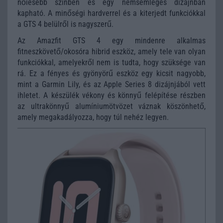
nőiesebb színben és egy nemsemleges dizájnban
kapható. A minőségi hardverrel és a kiterjedt funkciókkal
a GTS 4 belülről is nagyszerű.
Az Amazfit GTS 4 egy mindenre alkalmas
fitneszkövető/okosóra hibrid eszköz, amely tele van olyan
funkciókkal, amelyekről nem is tudta, hogy szüksége van
rá. Ez a fényes és gyönyörű eszköz egy kicsit nagyobb,
mint a Garmin Lily, és az Apple Series 8 dizájnjából vett
ihletet. A készülék vékony és könnyű felépítése részben
az ultrakönnyű alumíniumötvözet váznak köszönhető,
amely megakadályozza, hogy túl nehéz legyen.