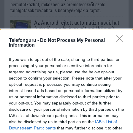
bemutatkozhat, miközben az áremelésekről szóló
találgatások továbbra is beárnyékolják a rajtot.
Az Android rejtett automatizmusai: hat
funkció, amely észrevétlenül könnyíti
meg a mindennapokat
Telefonguru -
Do Not Process My Personal
2026.06.14
| Android Police
Information
Sok felhasználó külön alkalmazásokra esküszik, pedig az
Android már évek óta olyan intelligens funkciókat kínál,
If you wish to opt-out of the sale, sharing to third parties, or
amelyek maguktól dolgoznak a háttérben.
processing of your personal or sensitive information for
targeted advertising by us, please use the below opt-out
Google Maps vs. Waze: A két
section to confirm your selection. Please note that after your
navigációs óriás küzdelme a
opt-out request is processed you may continue seeing
telefonunkon
interest-based ads based on personal information utilized by
2026.08.09
| Android Police
us or personal information disclosed to third parties prior to
Bár a Google mindkét alkalmazást birtokolja, még mindig
your opt-out. You may separately opt-out of the further
nyomós okunk van mindkettőt feltelepíteni.
disclosure of your personal information by third parties on the
IAB’s list of downstream participants. This information may
also be disclosed by us to third parties on the
IAB’s List of
Downstream Participants
that may further disclose it to other