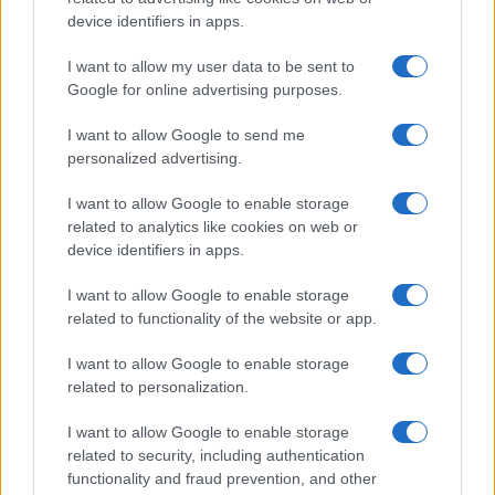
device identifiers in apps.
LEGOLVASOTTABBAK
I want to allow my user data to be sent to
Számos népszerű Samsung Galaxy készülék kimarad a One
Google for online advertising purposes.
UI 9 frissítésből – itt a lista az érintett modellekről
I want to allow Google to send me
iPhone 18 bemutató dátum - ekkor rántja le a leplet az
personalized advertising.
Apple az új csúcsmobilokról
I want to allow Google to enable storage
Az Android rejtett automatizmusai: hat funkció, amely
related to analytics like cookies on web or
észrevétlenül könnyíti meg a mindennapokat
device identifiers in apps.
Google Maps vs. Waze: A két navigációs óriás küzdelme a
I want to allow Google to enable storage
telefonunkon
related to functionality of the website or app.
Ez a rejtett Samsung funkció teljesen megváltoztatja a
mobilhasználatot – sokan mégsem tudnak róla
I want to allow Google to enable storage
related to personalization.
Nem biztos, hogy érdemes kivárni az iPhone 18 Prot
I want to allow Google to enable storage
A Galaxy S25 is megkaphatja a Galaxy S26 egyik legjobb
related to security, including authentication
kamerás funkcióját
functionality and fraud prevention, and other