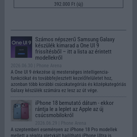
392.000 Ft (új)
Számos népszerű Samsung Galaxy
készülék kimarad a One UI 9
frissítésből – itt a lista az érintett
modellekről
2026.06.30
| Phone Arena
A One UI 9 érkezése új mesterséges intelligencia-
funkciókat és továbbfejlesztett kezelőfelületet hoz,
azonban több korábbi csúcskategóriás és középkategóriás
Galaxy készülék számára ez lesz az út vége.
iPhone 18 bemutató dátum - ekkor
rántja le a leplet az Apple az új
csúcsmobilokról
2026.06.29
| Phone Arena
A szeptemberi eseményen az iPhone 18 Pro modellek
mellett a régóta pletykált hajlítható iPhone Ultra is