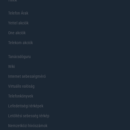
Telefon Árak
Yettel akciók
One akciók
Telekom akciók
Tanácsdóguru
Wiki
Internet sebességmérő
Virtuális valóság
Telefonkönyvek
Lefedettségi térképek
Letöltési sebesség térkép
Nemzetközi hívószámok