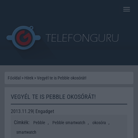
Toggle
naviga
Főoldal
>
Hírek
>
Vegyél te is Pebble okosórát!
VEGYÉL TE IS PEBBLE OKOSÓRÁT!
2013.11.29| Engadget
Címkék:
,
,
,
Pebble
Pebble smartwatch
okosóra
smartwatch