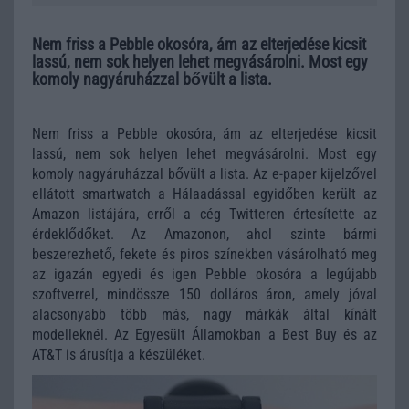
Nem friss a Pebble okosóra, ám az elterjedése kicsit
lassú, nem sok helyen lehet megvásárolni. Most egy
komoly nagyáruházzal bővült a lista.
Nem friss a Pebble okosóra, ám az elterjedése kicsit
lassú, nem sok helyen lehet megvásárolni. Most egy
komoly nagyáruházzal bővült a lista. Az e-paper kijelzővel
ellátott smartwatch a Hálaadással egyidőben került az
Amazon listájára, erről a cég Twitteren értesítette az
érdeklődőket. Az Amazonon, ahol szinte bármi
beszerezhető, fekete és piros színekben vásárolható meg
az igazán egyedi és igen Pebble okosóra a legújabb
szoftverrel, mindössze 150 dolláros áron, amely jóval
alacsonyabb több más, nagy márkák által kínált
modelleknél. Az Egyesült Államokban a Best Buy és az
AT&T is árusítja a készüléket.