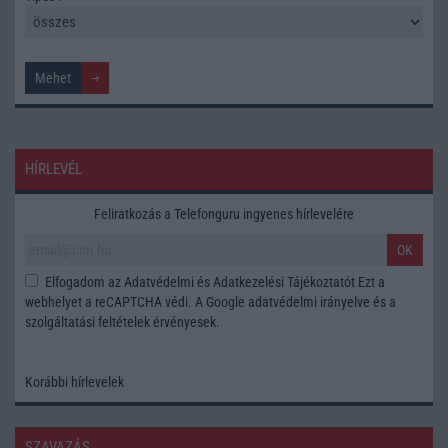
HÍRLEVÉL
Feliratkozás a Telefonguru ingyenes hírlevelére
OK
Elfogadom az
Adatvédelmi és Adatkezelési Tájékoztatót
Ezt a
webhelyet a reCAPTCHA védi. A Google
adatvédelmi irányelve
és a
szolgáltatási feltételek
érvényesek.
Korábbi hírlevelek
SZAVAZÁS