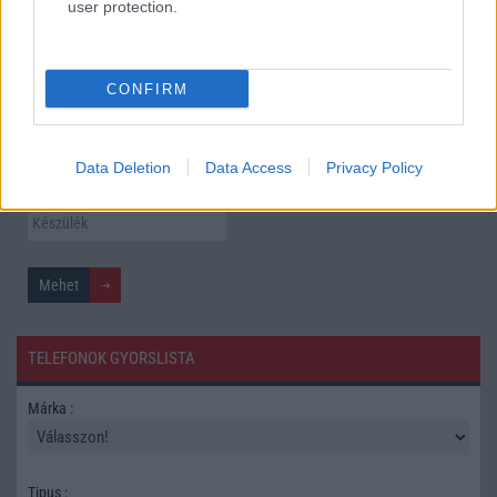
user protection.
Élőképeken a Dark Cherry színű iPhone 18 Pro Max!
További hírek
CONFIRM
Mennyibe kerül
Data Deletion
Data Access
Privacy Policy
Keressen a telefonboltok ajánlatai között!
TELEFONOK GYORSLISTA
Márka :
Tipus :