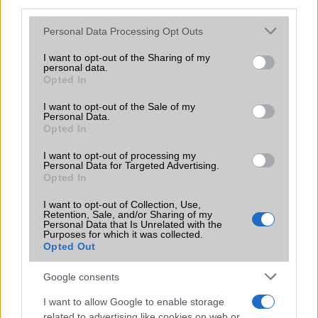
third parties.
Please note that this website/app uses one or more Google
Personal Data Processing Opt Outs
services and may gather and store information including but
KAPCSOLÓDÓ HÍREK
not limited to your visit or usage behaviour. You may click to
I want to opt-out of the Sharing of my
personal data.
grant or deny consent to Google and its third-party tags to
CES 2014: fém okosóra, ez a Pebble Steel
Opted In
use your data for below specified purposes in below Google
Pebble: túl a négyszázezredik órán
consent section.
I want to opt-out of the Sale of my
Personal Data.
Még okosabb lett a Pebble okosóra
Opted In
Színes kijelzővel jön az új Pebble okosóra
I want to opt-out of processing my
Personal Data for Targeted Advertising.
Pebble Time teszt: modern okosóra, ami a múltban ragadt
Opted In
Time Round: a világ legkisebb és legkönnyebb okosórája
I want to opt-out of Collection, Use,
Retention, Sale, and/or Sharing of my
Vasárnap érkezik a gyönyörű Pebble Time Round!
Personal Data that Is Unrelated with the
Purposes for which it was collected.
Opted Out
Még olcsóbbak lettek a Pebble okosórák!
Google consents
További hírek
I want to allow Google to enable storage
related to advertising like cookies on web or