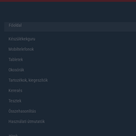
Főoldal
Készülékekguru
Mobiltelefonok
Tabletek
Okosórák
Tartozékok, kiegeszítők
Keresés
Tesztek
Összehasonlítás
Használati útmutatók
Hirek