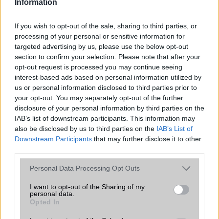
Information
2026.07.12
| Android Central
Az Edge Panel az egyik leghasznosabb funkció, amely
jelentősen felgyorsítja a mindennapi használatot,
If you wish to opt-out of the sale, sharing to third parties, or
miközben a Pixel telefonokból továbbra is hiányzik.
processing of your personal or sensitive information for
targeted advertising by us, please use the below opt-out
section to confirm your selection. Please note that after your
opt-out request is processed you may continue seeing
interest-based ads based on personal information utilized by
us or personal information disclosed to third parties prior to
KAPCSOLÓDÓ HÍREK
your opt-out. You may separately opt-out of the further
disclosure of your personal information by third parties on the
Samsung Galaxy Gear: friss részletek!
IAB’s list of downstream participants. This information may
also be disclosed by us to third parties on the
IAB’s List of
Ilyen csúnya a Galaxy Gear okosóra?
Downstream Participants
that may further disclose it to other
third parties.
800 ezer Galaxy Gear okosóra fogyott
Please note that this website/app uses one or more Google
Frissül a Gear, agyő Android
Personal Data Processing Opt Outs
services and may gather and store information including but
Hajlított kijelzõvel érkezett a Samsung Gear S
not limited to your visit or usage behaviour. You may click to
I want to opt-out of the Sharing of my
personal data.
grant or deny consent to Google and its third-party tags to
Képeken az új, dögös fitnesz tracker!
Opted In
use your data for below specified purposes in below Google
consent section.