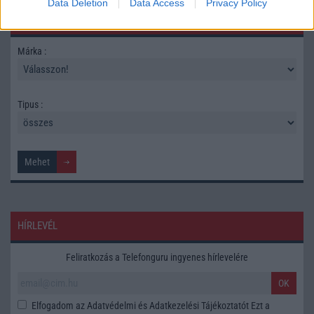
Data Deletion
Data Access
Privacy Policy
TELEFONOK GYORSLISTA
Márka :
Tipus :
HÍRLEVÉL
Feliratkozás a Telefonguru ingyenes hírlevelére
OK
Elfogadom az
Adatvédelmi és Adatkezelési Tájékoztatót
Ezt a