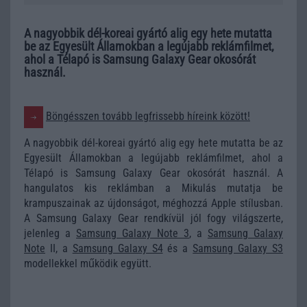
A nagyobbik dél-koreai gyártó alig egy hete mutatta
be az Egyesült Államokban a legújabb reklámfilmet,
ahol a Télapó is Samsung Galaxy Gear okosórát
használ.
Böngésszen tovább legfrissebb híreink között!
A nagyobbik dél-koreai gyártó alig egy hete mutatta be az
Egyesült Államokban a legújabb reklámfilmet, ahol a
Télapó is Samsung Galaxy Gear okosórát használ. A
hangulatos kis reklámban a Mikulás mutatja be
krampuszainak az újdonságot, méghozzá Apple stílusban.
A Samsung Galaxy Gear rendkívül jól fogy világszerte,
jelenleg a
Samsung Galaxy Note 3
, a
Samsung Galaxy
Note
II, a
Samsung Galaxy S4
és a
Samsung Galaxy S3
modellekkel működik együtt.