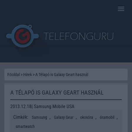
Toggle
naviga
Főoldal
>
Hírek
>
A Télapó is Galaxy Geart használ
A TÉLAPÓ IS GALAXY GEART HASZNÁL
2013.12.18| Samsung Mobile USA
Címkék:
,
,
,
,
Samsung
Galaxy Gear
okosóra
óramobil
smartwatch