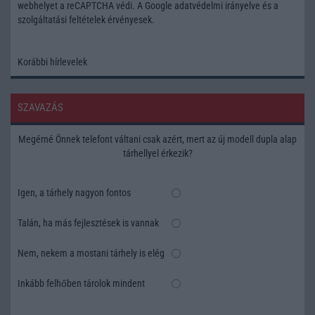
webhelyet a reCAPTCHA védi. A Google
adatvédelmi irányelve
és a
szolgáltatási feltételek
érvényesek.
Korábbi hírlevelek
SZAVAZÁS
Megérné Önnek telefont váltani csak azért, mert az új modell dupla alap
tárhellyel érkezik?
Igen, a tárhely nagyon fontos
Talán, ha más fejlesztések is vannak
Nem, nekem a mostani tárhely is elég
Inkább felhőben tárolok mindent