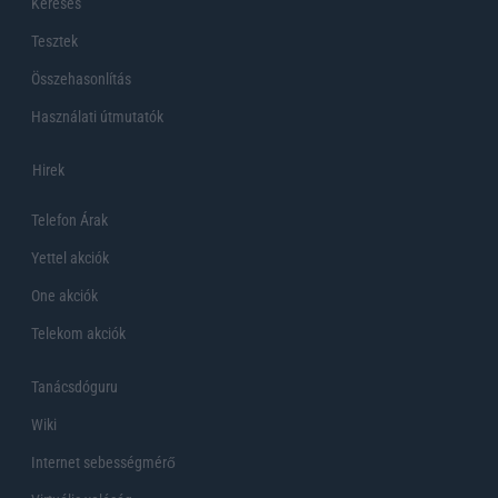
Keresés
Tesztek
Összehasonlítás
Használati útmutatók
Hirek
Telefon Árak
Yettel akciók
One akciók
Telekom akciók
Tanácsdóguru
Wiki
Internet sebességmérő