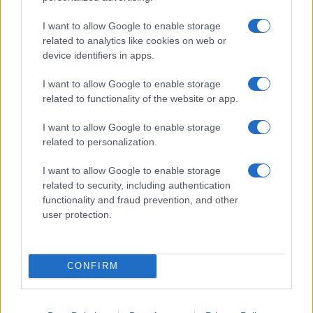
Nem biztos, hogy érdemes kivárni az iPhone 18 Prot
I want to allow Google to enable storage
A Galaxy S25 is megkaphatja a Galaxy S26 egyik legjobb
related to analytics like cookies on web or
kamerás funkcióját
device identifiers in apps.
Élőképeken a Dark Cherry színű iPhone 18 Pro Max!
I want to allow Google to enable storage
Itt a vég a Galaxy S23 széria számára: a One UI 9 lehet az
related to functionality of the website or app.
utolsó nagy frissítés
I want to allow Google to enable storage
További hírek
related to personalization.
I want to allow Google to enable storage
related to security, including authentication
Mennyibe kerül
functionality and fraud prevention, and other
user protection.
Keressen a telefonboltok ajánlatai között!
CONFIRM