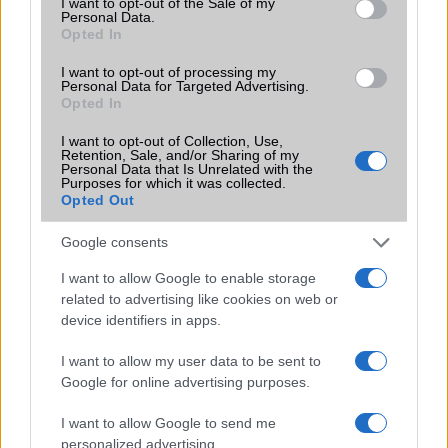
Itt a Gear S3: itt az új családtag
I want to opt-out of the Sale of my
Personal Data.
Opted In
Nőtt az okosórák piaca 2026 elején, az Apple továbbra is
piacvezető
I want to opt-out of processing my
Personal Data for Targeted Advertising.
További hírek
Opted In
I want to opt-out of Collection, Use,
Retention, Sale, and/or Sharing of my
Personal Data that Is Unrelated with the
Purposes for which it was collected.
LEGOLVASOTTABBAK
Opted Out
Számos népszerű Samsung Galaxy készülék kimarad a One
Google consents
UI 9 frissítésből – itt a lista az érintett modellekről
I want to allow Google to enable storage
iPhone 18 bemutató dátum - ekkor rántja le a leplet az
related to advertising like cookies on web or
Apple az új csúcsmobilokról
device identifiers in apps.
Az Android rejtett automatizmusai: hat funkció, amely
I want to allow my user data to be sent to
észrevétlenül könnyíti meg a mindennapokat
Google for online advertising purposes.
Ez a rejtett Samsung funkció teljesen megváltoztatja a
I want to allow Google to send me
mobilhasználatot – sokan mégsem tudnak róla
personalized advertising.