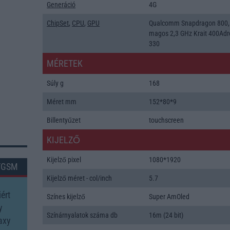
Generáció
4G
ChipSet
,
CPU
,
GPU
Qualcomm Snapdragon 800,
magos 2,3 GHz Krait 400Ad
330
MÉRETEK
Súly g
168
Méret mm
152*80*9
Billentyűzet
touchscreen
KIJELZŐ
Kijelző pixel
1080*1920
TGSM
Kijelző méret - col/inch
5.7
ért
Színes kijelző
Super AmOled
y
Színárnyalatok száma db
16m (24 bit)
axy