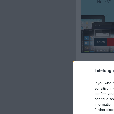
Note 3?
SZAVAZÁS
Telefongu
Külső: 7.87
If you wish 
sensitive in
Tudás: 7.85
confirm you
continue se
Minőség: 7.88
information 
further disc