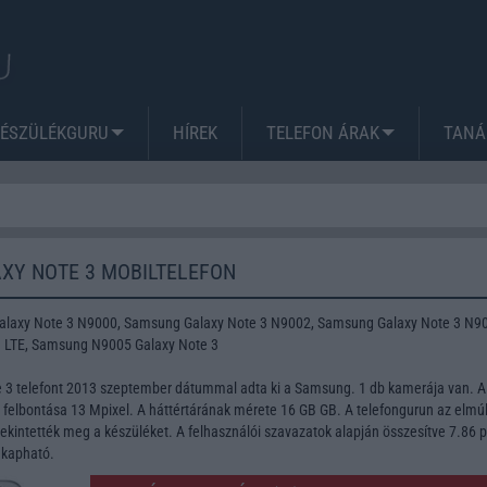
KÉSZÜLÉKGURU
HÍREK
TELEFON ÁRAK
TANÁ
XY NOTE 3 MOBILTELEFON
laxy Note 3 N9000, Samsung Galaxy Note 3 N9002, Samsung Galaxy Note 3 N9
 LTE, Samsung N9005 Galaxy Note 3
 3 telefont 2013 szeptember dátummal adta ki a Samsung. 1 db kamerája van. A
lbontása 13 Mpixel. A háttértárának mérete 16 GB GB. A telefongurun az elmúl
kintették meg a készüléket. A felhasználói szavazatok alapján összesítve 7.86 
 kapható.