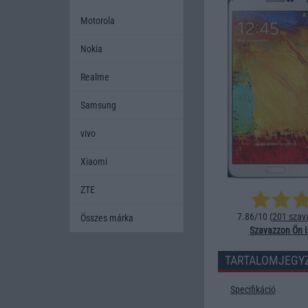
Motorola
Nokia
Realme
Samsung
vivo
Xiaomi
ZTE
7.86/10 (
201 szav
Összes márka
Szavazzon Ön i
TARTALOMJEGY
Specifikáció