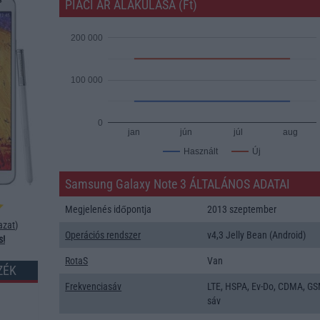
PIACI ÁR ALAKULÁSA (Ft)
200 000
100 000
0
jan
jún
júl
aug
Új
Használt
Samsung Galaxy Note 3 ÁLTALÁNOS ADATAI
Megjelenés időpontja
2013 szeptember
azat
)
Operációs rendszer
v4,3 Jelly Bean (Android)
s!
RotaS
Van
ZÉK
Frekvenciasáv
LTE, HSPA, Ev-Do, CDMA, GS
sáv