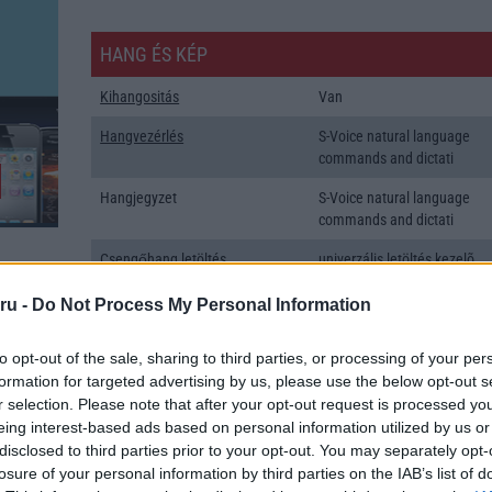
HANG ÉS KÉP
Kihangositás
Van
Hangvezérlés
S-Voice natural language
commands and dictati
Hangjegyzet
S-Voice natural language
commands and dictati
Csengőhang letöltés
univerzális letöltés kezelõ
Polifonia
MIDI
ru -
Do Not Process My Personal Information
Zenelejátszás (Music Player)
Aktív zajelnyomás külön
to opt-out of the sale, sharing to third parties, or processing of your per
mikrofonnal!
formation for targeted advertising by us, please use the below opt-out s
Rádió
Nincs
r selection. Please note that after your opt-out request is processed y
eing interest-based ads based on personal information utilized by us or
Kamera
1x
disclosed to third parties prior to your opt-out. You may separately opt-
losure of your personal information by third parties on the IAB’s list of
Max. kamera felbontás (több
13 Mpixel