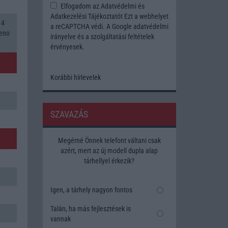
Elfogadom az
Adatvédelmi és
Adatkezelési Tájékoztatót
Ezt a webhelyet
 4
a reCAPTCHA védi. A Google
adatvédelmi
reno
irányelve
és a
szolgáltatási feltételek
érvényesek.
Korábbi hírlevelek
SZAVAZÁS
Megérné Önnek telefont váltani csak
azért, mert az új modell dupla alap
tárhellyel érkezik?
Igen, a tárhely nagyon fontos
Talán, ha más fejlesztések is
vannak