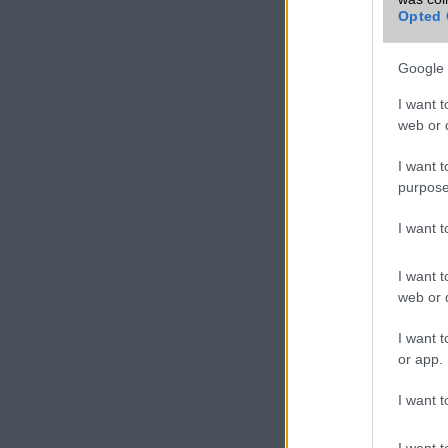
Opted 
További Sam
mobiltelefon
Google 
I want t
VIDEO
web or d
I want t
purpose
I want 
I want t
web or d
I want t
or app.
I want t
I want t