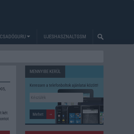
CSADÓGURU
UJESHASZNALTGSM
MENNYIBE KERÜL
Keressen a telefonboltok ajánlatai között!
005,
t két
pontot