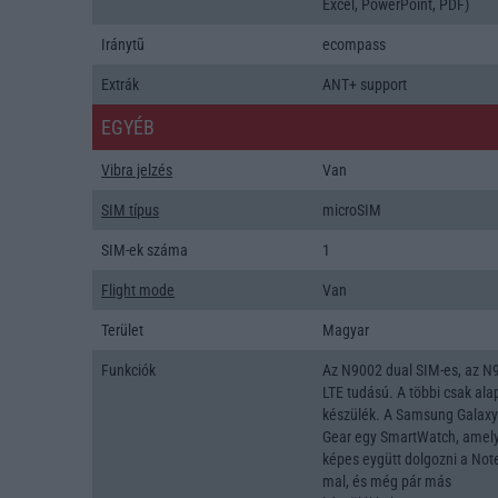
Excel, PowerPoint, PDF)
Iránytũ
ecompass
Extrák
ANT+ support
EGYÉB
Vibra jelzés
Van
SIM típus
microSIM
SIM-ek száma
1
Flight mode
Van
Terület
Magyar
Funkciók
Az N9002 dual SIM-es, az N
LTE tudású. A többi csak ala
készülék. A Samsung Galax
Gear egy SmartWatch, amely
képes eygütt dolgozni a Note
mal, és még pár más