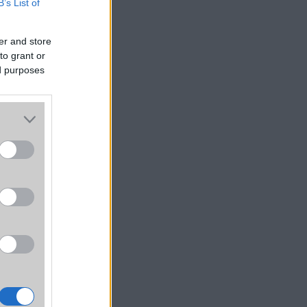
B’s List of
er and store
to grant or
ed purposes