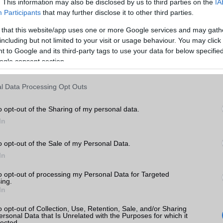
. This information may also be disclosed by us to third parties on the
IA
k: 201
kamera esetén)
Participants
that may further disclose it to other third parties.
Video lejátszás
4K UHD lejátszó
 that this website/app uses one or more Google services and may gath
MEMÓRIA ÉS TÁRHELY
including but not limited to your visit or usage behaviour. You may click 
 to Google and its third-party tags to use your data for below specifi
Telefonkönyv db
dinamikus
ogle consent section.
Min. memória
3 GB
l Data Processing Opt Outs
axy
Min. háttértár
16 GB
o opt-out of the Sharing of my personal data.
Memória bővíthetőség
T-Flash/microSD
k
In
ADATCSERE
tás
o opt-out of the Sale of my Personal Data.
kkal
GPRS
Van
In
EDGE
Van
axy
to opt-out of processing my Personal Data for Targeted
ing.
WAP
5HTML
In
EMS
/E-mail
push eMail
o opt-out of Collection, Use, Retention, Sale, and/or Sharing
ersonal Data that Is Unrelated with the Purposes for which it
lected.