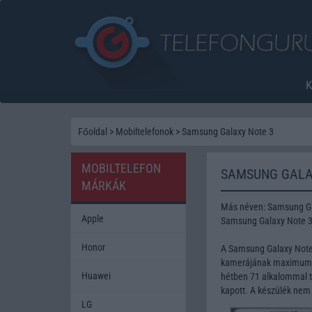
Főoldal
>
Mobiltelefonok
>
Samsung Galaxy Note 3
MOBILTELEFON
SAMSUNG GALA
MÁRKÁK
Más néven: Samsung Ga
Apple
Samsung Galaxy Note 3
Honor
A Samsung Galaxy Note
kamerájának maximum fe
Huawei
hétben 71 alkalommal te
kapott. A készülék nem
LG