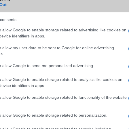
MMS
Van
Out
sung
Infraport
Van
ok
consents
Bluetooth
v4,x
o allow Google to enable storage related to advertising like cookies on
B/T extra
EDR + A2DP
evice identifiers in apps.
Wi-Fi (alap)
g/b
v5 (ac)
o allow my user data to be sent to Google for online advertising
Wi-Fi Direct
Van
s.
Wi-Fi extra
DLNA
to allow Google to send me personalized advertising.
Wi-Fi HotSpot
Van
o allow Google to enable storage related to analytics like cookies on
Blackberry
Nincs
evice identifiers in apps.
NFC
Van
o allow Google to enable storage related to functionality of the website
TV/USB kapcsolat
1,x MHL A/V link
GPS
aGPS (USA), Glonass (Orosz)
o allow Google to enable storage related to personalization.
Push to Talk
Nincs
o allow Google to enable storage related to security, including