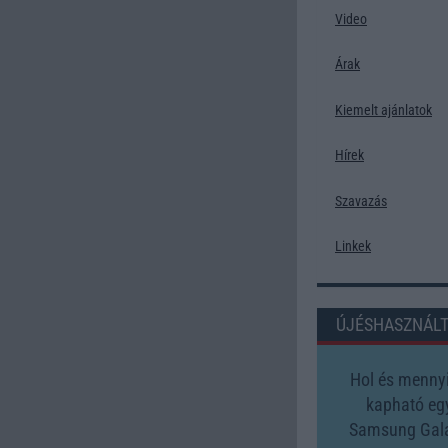
Video
Árak
Kiemelt ajánlatok
Hírek
Szavazás
Linkek
ÚJÉSHASZNÁL
Hol és mennyi
kapható eg
Samsung Gal