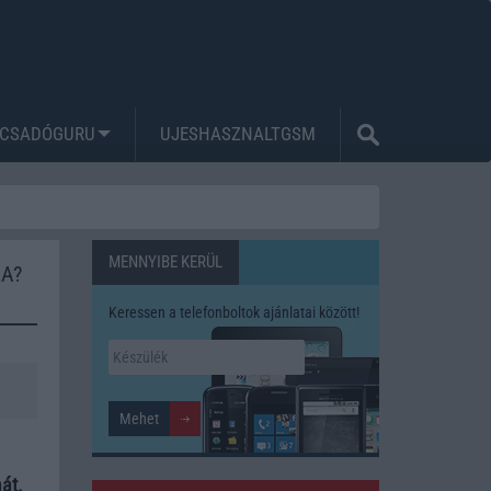
CSADÓGURU
UJESHASZNALTGSM
MENNYIBE KERÜL
RA?
Keressen a telefonboltok ajánlatai között!
át.