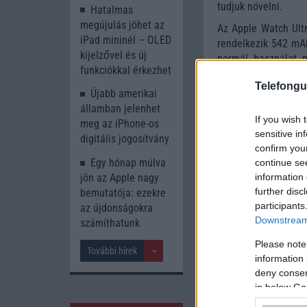
tudjuk növelni.
Hatalmas
megújulás jöhet az
Az Apple Watch Ult
iPad mininél – OLED
rendelkezik 542 mAh-
kijelzővel és új
normál használat m
funkciókkal érkezhet
állandó pulzusszám 
Telefongu
idén érkezik, amely 
Újabb amerikai
államban jelenhet
If you wish 
meg az iPhone-os
sensitive in
További friss m
digitális jogosítvány
confirm you
A cikkhez kapcsolód
Egy hónap múlva
continue se
information 
jön az Apple nagy
GsmArena
further disc
bemutatója: ezekre
participants
az újdonságokra
Downstream 
számíthatunk
Please note
További hírek
information 
deny consent
in below Go