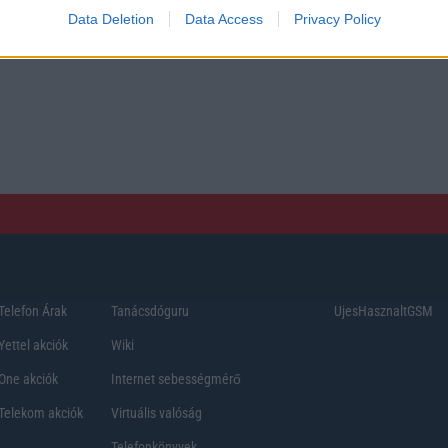
Data Deletion
Data Access
Privacy Policy
Telefon Árak
Tanácsdóguru
UjesHasznaltGSM
Yettel akciók
Wiki
One akciók
Internet sebességmérő
Telekom akciók
Virtuális valóság
Telefonkönyvek