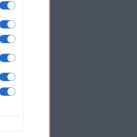
 Pro
t,
a
kan
xel