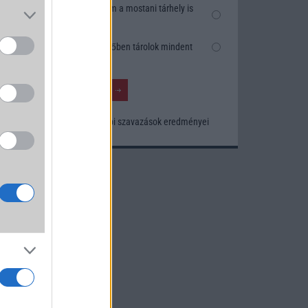
Nem, nekem a mostani tárhely is
elég
Inkább felhőben tárolok mindent
a
Korábbi szavazások eredményei
um -
az
okról