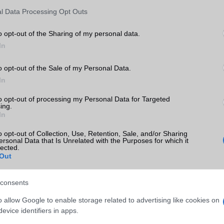
l Data Processing Opt Outs
SM kiemelt ajánlatok
o opt-out of the Sharing of my personal data.
xy S26
Samsung Galaxy A56
Samsung Galaxy S25 Ultr
In
o opt-out of the Sale of my Personal Data.
In
to opt-out of processing my Personal Data for Targeted
ing.
In
m
Euro Gsm
Nelly GSM
o opt-out of Collection, Use, Retention, Sale, and/or Sharing
ersonal Data that Is Unrelated with the Purposes for which it
(új)
112.000 Ft (új)
245.000 Ft (használt)
lected.
Out
consents
s népszerű Samsung
iPhone 18 bemutató dát
o allow Google to enable storage related to advertising like cookies on
 készülék kimarad a
ekkor rántja le a leplet 
evice identifiers in apps.
9 frissítésből – itt a
Apple az új csúcsmobil