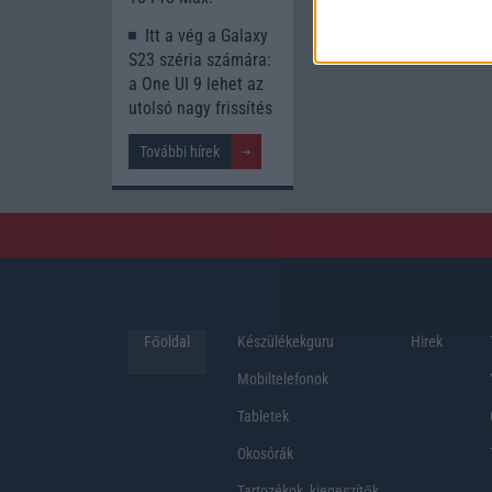
Itt a vég a Galaxy
S23 széria számára:
a One UI 9 lehet az
utolsó nagy frissítés
További hírek
Főoldal
Készülékekguru
Hirek
Mobiltelefonok
Tabletek
Okosórák
Tartozékok, kiegeszítők