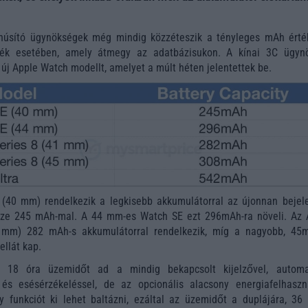
núsító ügynökségek még mindig közzéteszik a tényleges mAh érté
ék esetében, amely átmegy az adatbázisukon. A kínai 3C ügyn
 új Apple Watch modellt, amelyet a múlt héten jelentettek be.
(40 mm) rendelkezik a legkisebb akkumulátorral az újonnan bejele
sze 245 mAh-mal. A 44 mm-es Watch SE ezt 296mAh-ra növeli. Az 
1mm) 282 mAh-s akkumulátorral rendelkezik, míg a nagyobb, 45
ellát kap.
 18 óra üzemidőt ad a mindig bekapcsolt kijelzővel, automa
l és esésérzékeléssel, de az opcionális alacsony energiafelhaszn
funkciót ki lehet baltázni, ezáltal az üzemidőt a duplájára, 36 