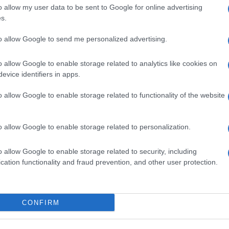
z érintett modellekről
o allow my user data to be sent to Google for online advertising
2026.06.29
| Phone Arena
s.
 Arena
A szeptemberi eseményen az iPhone 18
 új mesterséges
modellek mellett a régóta pletykált
to allow Google to send me personalized advertising.
ókat és továbbfejlesztett
hajlítható iPhone Ultra is bemutatkozha
, azonban több korábbi
miközben az áremelésekről szóló
középkategóriás Galaxy
találgatások továbbra is beárnyékolják 
o allow Google to enable storage related to analytics like cookies on
 lesz az út vége.
rajtot.
evice identifiers in apps.
oid rejtett
Ez a rejtett Samsung
o allow Google to enable storage related to functionality of the website
tizmusai: hat
funkció teljesen
ó, amely észrevétlenül
megváltoztatja a
ti meg a
mobilhasználatot – so
o allow Google to enable storage related to personalization.
mégsem tudnak róla
d Police
2026.07.12
| Android Central
o allow Google to enable storage related to security, including
ön alkalmazásokra
Az Edge Panel az egyik leghasznosabb
cation functionality and fraud prevention, and other user protection.
Android már évek óta
funkció, amely jelentősen felgyorsítja a
nkciókat kínál, amelyek
mindennapi használatot, miközben a Pi
a háttérben.
telefonokból továbbra is hiányzik.
CONFIRM