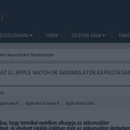
KÉSZÜLÉKGURU
HÍREK
TELEFON ÁRAK
TANÁ
látor kapacitására? Megmutatjuk!
 AZ ÚJ APPLE WATCH-OK AKKUMULÁTOR KAPACITÁSÁ
ena
,
,
apple watch
Apple Watch Series 8
Apple Watch Ultra
ása, hogy termékei esetében elhagyja az akkumulátor
keit, és ehelyett inkább órákban méri az akkumulátor élettartam