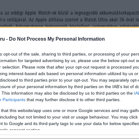
ra az eddigi Apple Watch-ok közül a legnagyobb akkumulátorkapacit
s cellájával. Az Apple állítása szerint a Watch Ultra akár 36 órát is
ellett, folyamatosan bekapcsolt kijelzővel, automatikus edzésekk
követéssel. Az Apple egy alacsony fogyasztású üzemmódot is hoz, e
ru -
Do Not Process My Personal Information
az Ultra akkumulátor élettartamát 60 órára hivatott növelni.
to opt-out of the sale, sharing to third parties, or processing of your per
formation for targeted advertising by us, please use the below opt-out s
obiltelefonos hírek! Kattintson ide!
r selection. Please note that after your opt-out request is processed y
ó linkek:
eing interest-based ads based on personal information utilized by us or
disclosed to third parties prior to your opt-out. You may separately opt-
losure of your personal information by third parties on the IAB’s list of
. This information may also be disclosed by us to third parties on the
IA
Participants
that may further disclose it to other third parties.
 that this website/app uses one or more Google services and may gath
including but not limited to your visit or usage behaviour. You may click 
 to Google and its third-party tags to use your data for below specifi
ogle consent section.