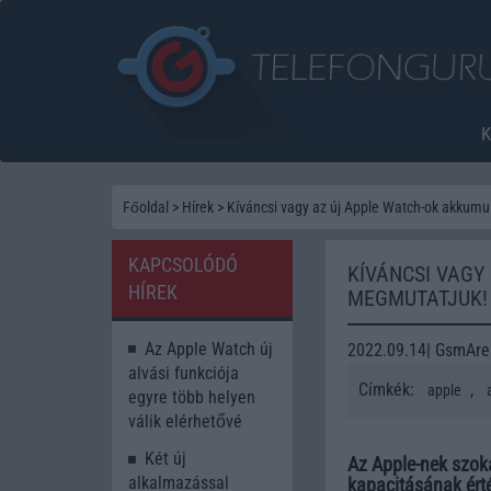
Főoldal
>
Hírek
>
Kíváncsi vagy az új Apple Watch-ok akkumu
KAPCSOLÓDÓ
KÍVÁNCSI VAGY
HÍREK
MEGMUTATJUK!
Az Apple Watch új
2022.09.14| GsmAr
alvási funkciója
Címkék:
,
apple
egyre több helyen
válik elérhetővé
Két új
Az Apple-nek szok
alkalmazással
kapacitásának érté