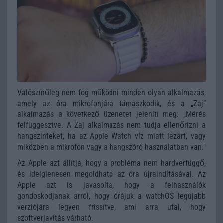
Valószínűleg nem fog működni minden olyan alkalmazás,
amely az óra mikrofonjára támaszkodik, és a „Zaj”
alkalmazás a következő üzenetet jeleníti meg: „Mérés
felfüggesztve. A Zaj alkalmazás nem tudja ellenőrizni a
hangszinteket, ha az Apple Watch víz miatt lezárt, vagy
miközben a mikrofon vagy a hangszóró használatban van."
Az Apple azt állítja, hogy a probléma nem hardverfüggő,
és ideiglenesen megoldható az óra újraindításával. Az
Apple azt is javasolta, hogy a felhasználók
gondoskodjanak arról, hogy órájuk a watchOS legújabb
verziójára legyen frissítve, ami arra utal, hogy
szoftverjavítás várható.