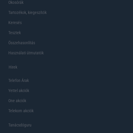
Okosórák
Tartozékok, kiegeszítők
Keresés
Tesztek
Összehasonlítás
Használati útmutatók
Hirek
Telefon Árak
Yettel akciók
One akciók
Telekom akciók
Tanácsdóguru