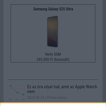
Samsung Galaxy S25 Ultra
Nelly GSM
245.000 Ft (használt)
Ez az óra olyat tud, amit az Apple Watch
nem
2022.08.28
| Phone Arena
Ez az óra olyasmire képes, ami 200 millió embernek tud