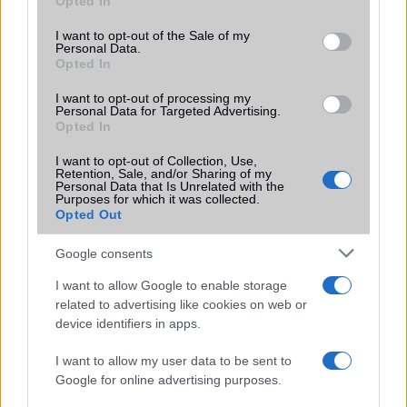
Opted In
A legjobb női okosórák 2023-ban
use your data for below specified purposes in below Google
consent section.
2023.12.02
| Android Police
I want to opt-out of the Sale of my
Personal Data.
Opted In
Kifejezetten nőknek tervezett okosórákat mutatunk be
I want to opt-out of processing my
akár karácsonyi ajándéknak, amelyek jobban illeszkednek
Personal Data for Targeted Advertising.
stílusban a hölgyekhez.
Opted In
I want to opt-out of Collection, Use,
Retention, Sale, and/or Sharing of my
Personal Data that Is Unrelated with the
Purposes for which it was collected.
Opted Out
KAPCSOLÓDÓ HÍREK
Google consents
Kód-kikerülés: veszélyben a Samsung Galaxy mobilok!
I want to allow Google to enable storage
related to advertising like cookies on web or
Kint van a hibajavító iPhone frissítés
device identifiers in apps.
Még mindig komoly bajok vannak az iOS-szel
I want to allow my user data to be sent to
Itt az első iOS 7 hiba
Google for online advertising purposes.