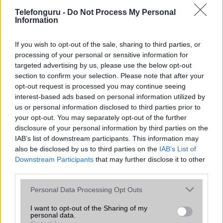
segíteni világszerte, amire az Apple Watch nem képes.
Telefonguru -
Do Not Process My Personal
Information
If you wish to opt-out of the sale, sharing to third parties, or
Van egy kis gond az Apple Watch Series
processing of your personal or sensitive information for
8-cal és a Watch Ultrával
targeted advertising by us, please use the below opt-out
2022.10.06
| Phone Arena
section to confirm your selection. Please note that after your
opt-out request is processed you may continue seeing
Egy belső Apple memo szivárgott ki, a fő gond az Apple
interest-based ads based on personal information utilized by
Watch Series 8-at és a Watch Ultrát érinti.
us or personal information disclosed to third parties prior to
your opt-out. You may separately opt-out of the further
disclosure of your personal information by third parties on the
Kíváncsi vagy az új Apple Watch-ok
IAB’s list of downstream participants. This information may
akkumulátor kapacitására?
also be disclosed by us to third parties on the
IAB’s List of
Megmutatjuk!
Downstream Participants
that may further disclose it to other
third parties.
2022.09.14
| GsmArena
Az Apple-nek szokása, hogy termékei esetében elhagyja
Please note that this website/app uses one or more Google
Personal Data Processing Opt Outs
az akkumulátor kapacitásának értékeit, és ehelyett inkább
services and may gather and store information including but
órákban méri az akkumulátor élettartamát.
not limited to your visit or usage behaviour. You may click to
I want to opt-out of the Sharing of my
personal data.
grant or deny consent to Google and its third-party tags to