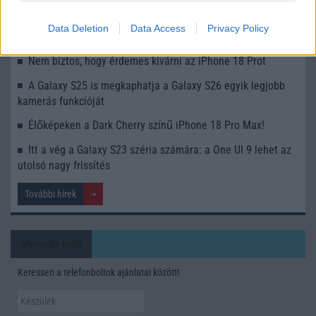
Ez a rejtett Samsung funkció teljesen megváltoztatja a
Data Deletion
Data Access
Privacy Policy
mobilhasználatot – sokan mégsem tudnak róla
Nem biztos, hogy érdemes kivárni az iPhone 18 Prot
A Galaxy S25 is megkaphatja a Galaxy S26 egyik legjobb
kamerás funkcióját
Élőképeken a Dark Cherry színű iPhone 18 Pro Max!
Itt a vég a Galaxy S23 széria számára: a One UI 9 lehet az
utolsó nagy frissítés
További hírek
Mennyibe kerül
Keressen a telefonboltok ajánlatai között!