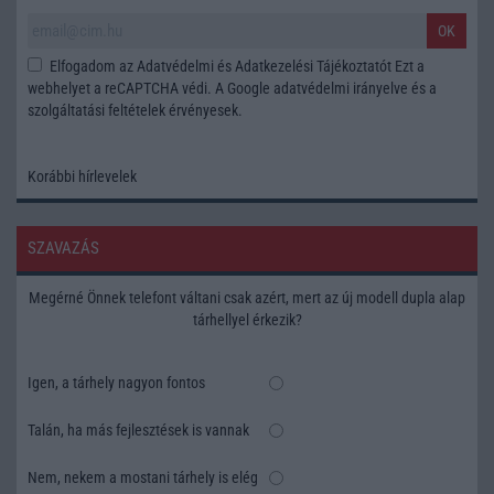
OK
Elfogadom az
Adatvédelmi és Adatkezelési Tájékoztatót
Ezt a
webhelyet a reCAPTCHA védi. A Google
adatvédelmi irányelve
és a
szolgáltatási feltételek
érvényesek.
Korábbi hírlevelek
SZAVAZÁS
Megérné Önnek telefont váltani csak azért, mert az új modell dupla alap
tárhellyel érkezik?
Igen, a tárhely nagyon fontos
Talán, ha más fejlesztések is vannak
Nem, nekem a mostani tárhely is elég