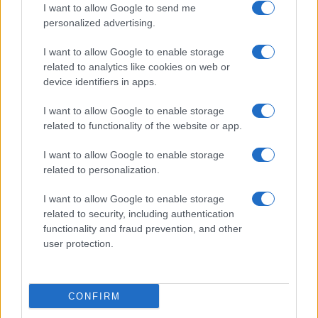
iMessage bug az iOS 7-ben
I want to allow Google to send me
personalized advertising.
Komoly gondok az Android 4.3 frissítéssel
Megjelent az Apple Watch Series 8 és a Watch Ultra
I want to allow Google to enable storage
related to analytics like cookies on web or
Kíváncsi vagy az új Apple Watch-ok akkumulátor
device identifiers in apps.
kapacitására? Megmutatjuk!
I want to allow Google to enable storage
További hírek
related to functionality of the website or app.
I want to allow Google to enable storage
related to personalization.
LEGOLVASOTTABBAK
I want to allow Google to enable storage
related to security, including authentication
Számos népszerű Samsung Galaxy készülék kimarad a One
functionality and fraud prevention, and other
UI 9 frissítésből – itt a lista az érintett modellekről
user protection.
iPhone 18 bemutató dátum - ekkor rántja le a leplet az
Apple az új csúcsmobilokról
CONFIRM
Az Android rejtett automatizmusai: hat funkció, amely
észrevétlenül könnyíti meg a mindennapokat