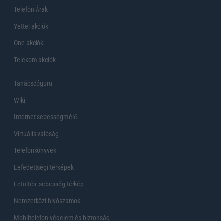
Telefon Árak
Yettel akciók
One akciók
Telekom akciók
Tanácsdóguru
Wiki
Internet sebességmérő
Virtuális valóság
Telefonkönyvek
Lefedettségi térképek
Letöltési sebesség térkép
Nemzetközi hívószámok
Mobiltelefon védelem és biztonság