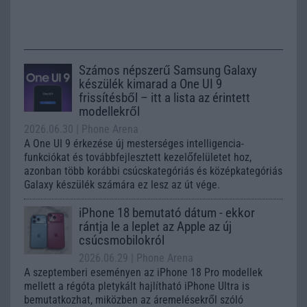
Számos népszerű Samsung Galaxy
készülék kimarad a One UI 9
frissítésből – itt a lista az érintett
modellekről
2026.06.30
| Phone Arena
A One UI 9 érkezése új mesterséges intelligencia-
funkciókat és továbbfejlesztett kezelőfelületet hoz,
azonban több korábbi csúcskategóriás és középkategóriás
Galaxy készülék számára ez lesz az út vége.
iPhone 18 bemutató dátum - ekkor
rántja le a leplet az Apple az új
csúcsmobilokról
2026.06.29
| Phone Arena
A szeptemberi eseményen az iPhone 18 Pro modellek
mellett a régóta pletykált hajlítható iPhone Ultra is
bemutatkozhat, miközben az áremelésekről szóló