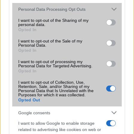
Please note that this website/app uses one or more Google
Personal Data Processing Opt Outs
KAPCSOLÓDÓ HÍREK
services and may gather and store information including but
not limited to your visit or usage behaviour. You may click to
I want to opt-out of the Sharing of my
Súlyos hiba: Gmail vs Windows Phone 8
personal data.
grant or deny consent to Google and its third-party tags to
Opted In
use your data for below specified purposes in below Google
2012 december: érdeklődés hiányában elmarad
consent section.
I want to opt-out of the Sale of my
Random újraindulások a WP8 mobiloknál
Personal Data.
Opted In
Üzenetküldési bug a Windows Phone 8-ban
I want to opt-out of processing my
Personal Data for Targeted Advertising.
Kód-kikerülés: veszélyben a Samsung Galaxy mobilok!
Opted In
Még mindig komoly bajok vannak az iOS-szel
I want to opt-out of Collection, Use,
Retention, Sale, and/or Sharing of my
Újabb iOS 7 hibák: volt ikon, nincs ikon
Personal Data that Is Unrelated with the
Purposes for which it was collected.
Komoly gondok az Android 4.3 frissítéssel
Opted Out
További hírek
Google consents
I want to allow Google to enable storage
related to advertising like cookies on web or