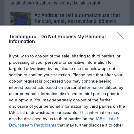
találgatások továbbra is beárnyékolják a rajtot.
Az Android rejtett automatizmusai: hat
funkció, amely észrevétlenül könnyíti
meg a mindennapokat
2026.06.14
| Android Police
Telefonguru -
Do Not Process My Personal
Sok felhasználó külön alkalmazásokra esküszik, pedig az
Information
Android már évek óta olyan intelligens funkciókat kínál,
amelyek maguktól dolgoznak a háttérben.
If you wish to opt-out of the sale, sharing to third parties, or
processing of your personal or sensitive information for
Ez a rejtett Samsung funkció teljesen
targeted advertising by us, please use the below opt-out
megváltoztatja a mobilhasználatot –
section to confirm your selection. Please note that after your
sokan mégsem tudnak róla
opt-out request is processed you may continue seeing
interest-based ads based on personal information utilized by
2026.07.12
| Android Central
us or personal information disclosed to third parties prior to
Az Edge Panel az egyik leghasznosabb funkció, amely
your opt-out. You may separately opt-out of the further
jelentősen felgyorsítja a mindennapi használatot,
disclosure of your personal information by third parties on the
miközben a Pixel telefonokból továbbra is hiányzik.
IAB’s list of downstream participants. This information may
also be disclosed by us to third parties on the
IAB’s List of
Downstream Participants
that may further disclose it to other
third parties.