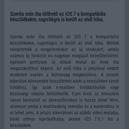
Szerda este óta tölthetõ az iOS 7 a kompatibilis
készülékekre, napvilágra is került az elsõ hiba.
Szerda este óta tölthetõ az iOS 7 a kompatibilis
készülékekre, napvilágra is került az elsõ hiba. Milliók
telepítették a megjelenéskor az új rendszert, amely
számos új funkciót és nagyban megújult kezelõfelületet,
egészen pontosan új stílust mutat az évek óta
megszokotthoz képest. Az elsõ hiba a jelszóval védett
modellek esetén a biztonság megkerülése. A jelszót
kikerülve könnyedén hozzáférhet bárki a készüléken tárolt
fotókhoz, így azok e-mailben továbbíthatók vagy
közösségi oldalra feltölthetõk. Ezen kívül az értesítési
sávon keresztül az ébresztõórához is hozzá lehet férni,
ahonnan pedig a multitasking menübe és a kamerához is
el lehet jutni. A jelszó kikerülését az alábbi videó mutatja,
bárki otthon kipróbálhatja, akinek iOS 7.0.1 fut a
készülékén.