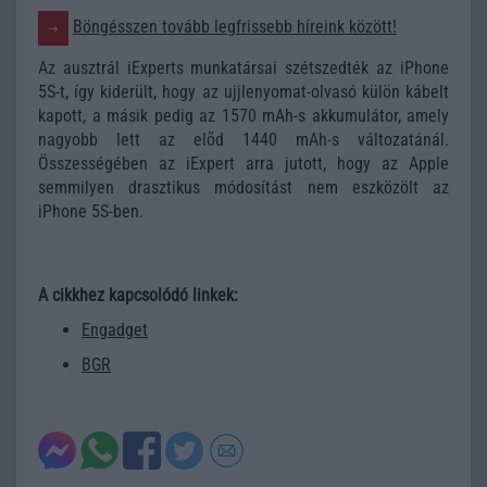
Böngésszen tovább legfrissebb híreink között!
Az ausztrál iExperts munkatársai szétszedték az iPhone
5S-t, így kiderült, hogy az ujjlenyomat-olvasó külön kábelt
kapott, a másik pedig az 1570 mAh-s akkumulátor, amely
nagyobb lett az elõd 1440 mAh-s változatánál.
Összességében az iExpert arra jutott, hogy az Apple
semmilyen drasztikus módosítást nem eszközölt az
iPhone 5S-ben.
A cikkhez kapcsolódó linkek:
Engadget
BGR