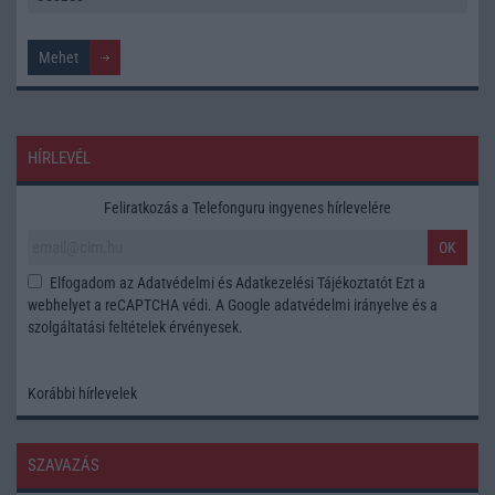
HÍRLEVÉL
Feliratkozás a Telefonguru ingyenes hírlevelére
OK
Elfogadom az
Adatvédelmi és Adatkezelési Tájékoztatót
Ezt a
webhelyet a reCAPTCHA védi. A Google
adatvédelmi irányelve
és a
szolgáltatási feltételek
érvényesek.
Korábbi hírlevelek
SZAVAZÁS