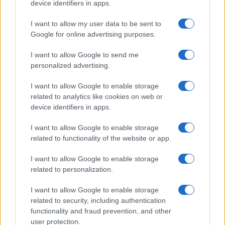
device identifiers in apps.
LEGOLVASOTTABBAK
I want to allow my user data to be sent to
Számos népszerű Samsung Galaxy készülék kimarad a One
Google for online advertising purposes.
UI 9 frissítésből – itt a lista az érintett modellekről
I want to allow Google to send me
iPhone 18 bemutató dátum - ekkor rántja le a leplet az
personalized advertising.
Apple az új csúcsmobilokról
Az Android rejtett automatizmusai: hat funkció, amely
I want to allow Google to enable storage
észrevétlenül könnyíti meg a mindennapokat
related to analytics like cookies on web or
device identifiers in apps.
Ez a rejtett Samsung funkció teljesen megváltoztatja a
mobilhasználatot – sokan mégsem tudnak róla
I want to allow Google to enable storage
related to functionality of the website or app.
Nem biztos, hogy érdemes kivárni az iPhone 18 Prot
A Galaxy S25 is megkaphatja a Galaxy S26 egyik legjobb
I want to allow Google to enable storage
related to personalization.
kamerás funkcióját
Élőképeken a Dark Cherry színű iPhone 18 Pro Max!
I want to allow Google to enable storage
related to security, including authentication
Itt a vég a Galaxy S23 széria számára: a One UI 9 lehet az
functionality and fraud prevention, and other
utolsó nagy frissítés
user protection.