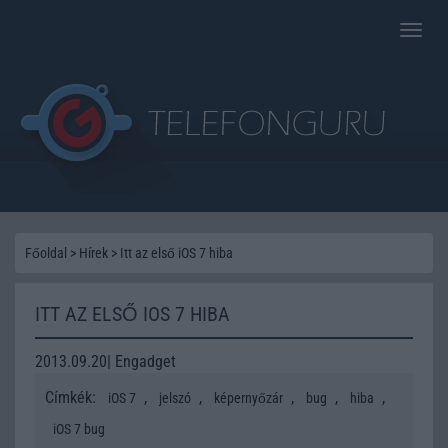
Toggle
naviga
Főoldal
>
Hírek
>
Itt az első iOS 7 hiba
ITT AZ ELSŐ IOS 7 HIBA
2013.09.20| Engadget
Címkék:
,
,
,
,
,
iOS 7
jelszó
képernyőzár
bug
hiba
iOS 7 bug