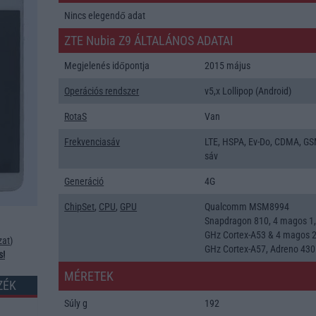
Nincs elegendő adat
ZTE Nubia Z9 ÁLTALÁNOS ADATAI
Megjelenés időpontja
2015 május
Operációs rendszer
v5,x Lollipop (Android)
RotaS
Van
Frekvenciasáv
LTE, HSPA, Ev-Do, CDMA, GS
sáv
Generáció
4G
ChipSet
,
CPU
,
GPU
Qualcomm MSM8994
Snapdragon 810, 4 magos 1
GHz Cortex-A53 & 4 magos 
zat
)
GHz Cortex-A57, Adreno 430
s!
MÉRETEK
ZÉK
Súly g
192