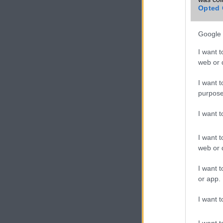
Opted 
Google 
I want t
web or d
I want t
purpose
I want 
I want t
web or d
I want t
or app.
I want t
I want t