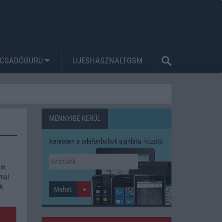
CSADÓGURU
UJESHASZNALTGSM
MENNYIBE KERÜL
Keressen a telefonboltok ajánlatai között!
mum
mmal
ék