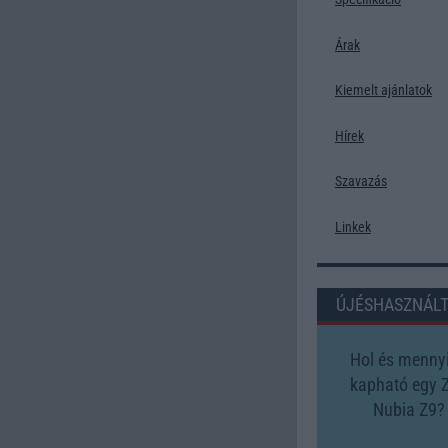
Árak
Kiemelt ajánlatok
Hírek
Szavazás
Linkek
ÚJÉSHASZNÁL
Hol és mennyi
kapható egy 
Nubia Z9?