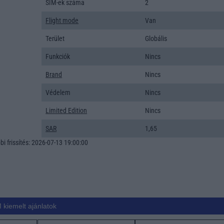
SIM-ek száma
2
Flight mode
Van
Terület
Globális
Funkciók
Nincs
Brand
Nincs
Védelem
Nincs
Limited Edition
Nincs
SAR
1,65
i frissítés: 2026-07-13 19:00:00
 kiemelt ajánlatok