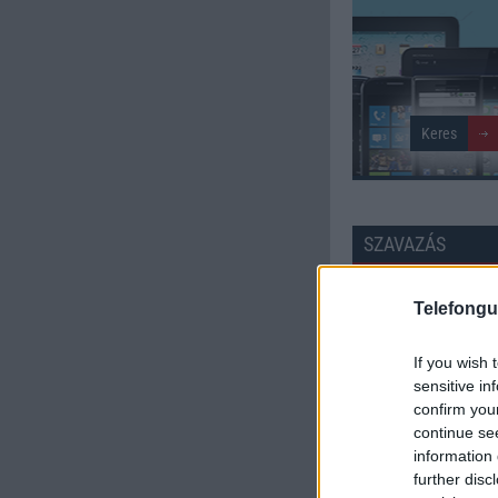
SZAVAZÁS
Külső: 5.00
Telefongu
Tudás: 5.00
If you wish 
sensitive in
Minőség: 5.00
confirm you
continue se
information 
Értékelés: 5.00 | Szavazato
further disc