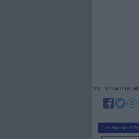
N/A = Nincs adat. Legutóbb
Új és Használt GSM