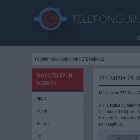
Főoldal
>
Mobiltelefonok
>
ZTE Nubia Z9
MOBILTELEFON
ZTE NUBIA Z9 
MÁRKÁK
Más néven: ZTE Nubia 
Apple
A ZTE Nubia Z9 telefo
Honor
felbontása 16 Mpixel. 
tekintették meg a készü
Huawei
nem kapható.
LG