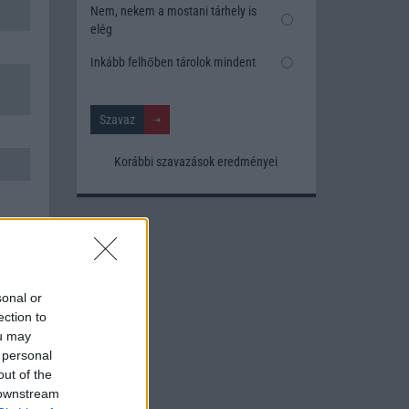
Nem, nekem a mostani tárhely is
elég
Inkább felhőben tárolok mindent
Korábbi szavazások eredményei
sonal or
ection to
ou may
 personal
out of the
 downstream