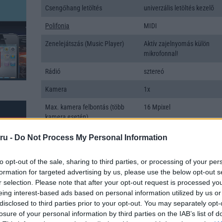
Csengőhang letöltés
univerzális letöltés kezelõ
Polifonia
MIDI
Zenelejátszás (Music Player)
Aktív zajelnyomás külön
mikrofonnal!
Rádió
sztereó
Kamera
1x
Max. kamera felbontás (több
16 Mpixel
kamera esetén)
Video lejátszás
4K UHD lejátszó
ru -
Do Not Process My Personal Information
MEMÓRIA ÉS TÁRHELY
to opt-out of the sale, sharing to third parties, or processing of your per
formation for targeted advertising by us, please use the below opt-out s
Telefonkönyv db
dinamikus
r selection. Please note that after your opt-out request is processed y
Min. memória
3 GB
eing interest-based ads based on personal information utilized by us or
disclosed to third parties prior to your opt-out. You may separately opt-
k: 1
Min. háttértár
32 GB
losure of your personal information by third parties on the IAB’s list of