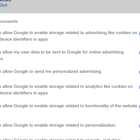
Out
Wi-Fi HotSpot
Van
consents
Blackberry
Nincs
o allow Google to enable storage related to advertising like cookies on
NFC
Van
evice identifiers in apps.
TV/USB kapcsolat
Nincs
o allow my user data to be sent to Google for online advertising
GPS
aGPS (USA), Glonass (Orosz)
s.
Push to Talk
Nincs
to allow Google to send me personalized advertising.
AKKUMULÁTOR
o allow Google to enable storage related to analytics like cookies on
Típus
Li-Ion
evice identifiers in apps.
Készenléti idő h /
Az akkumulátor nem vehetõ 
o allow Google to enable storage related to functionality of the website
Cserélhetőség
Beszélgetési idő h /
40
o allow Google to enable storage related to personalization.
Gyorstöltés
ALKALMAZÁSOK ÉS ÉRZÉKELŐK
o allow Google to enable storage related to security, including