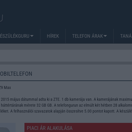
KÉSZÜLÉKGURU
HÍREK
TELEFON ÁRAK
TANÁ
MOBILTELEFON
Z9 Max
nt 2015 május dátummal adta ki a ZTE. 1 db kamerája van. A kamerájának maxi
A háttértárának mérete 32 GB GB. A telefongurun az elmúlt két hétben 28 alkalo
léket. A felhasználói szavazatok alapján összesítve 5.00 pontot kapott. A készül
PIACI ÁR ALAKULÁSA