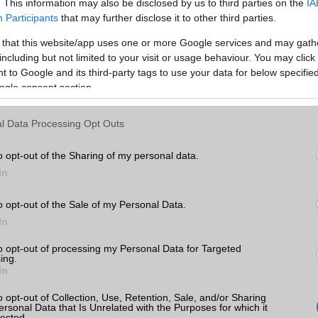
. This information may also be disclosed by us to third parties on the
IA
Memória bővíthetőség
T-Flash/microSD
Participants
that may further disclose it to other third parties.
ADATCSERE
 that this website/app uses one or more Google services and may gath
including but not limited to your visit or usage behaviour. You may click 
GPRS
Van
 to Google and its third-party tags to use your data for below specifi
EDGE
Van
ogle consent section.
9
WAP
5HTML
l Data Processing Opt Outs
k
EMS
/E-mail
push eMail
o opt-out of the Sharing of my personal data.
tás
MMS
Van
kkal
In
Infraport
Nincs
 árak
o opt-out of the Sale of my Personal Data.
Bluetooth
v4,x
In
B/T extra
A2DP
to opt-out of processing my Personal Data for Targeted
ing.
Wi-Fi (alap)
g/b
v5 (ac)
In
Wi-Fi Direct
Van
ok
o opt-out of Collection, Use, Retention, Sale, and/or Sharing
ersonal Data that Is Unrelated with the Purposes for which it
Wi-Fi extra
DLNA
lected.