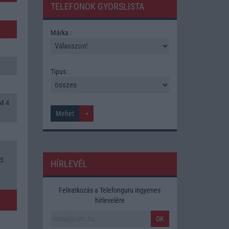
TELEFONOK GYORSLISTA
Márka :
Tipus :
M 4
,5
HÍRLEVÉL
2
Feliratkozás a Telefonguru ingyenes
hírlevelére
OK