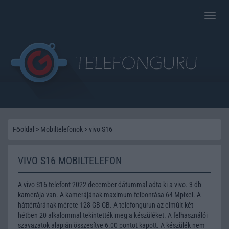
Toggle
naviga
Főoldal
>
Mobiltelefonok
>
vivo S16
VIVO S16 MOBILTELEFON
A vivo S16 telefont 2022 december dátummal adta ki a vivo. 3 db
kamerája van. A kamerájának maximum felbontása 64 Mpixel. A
háttértárának mérete 128 GB GB. A telefongurun az elmúlt két
hétben 20 alkalommal tekintették meg a készüléket. A felhasználói
szavazatok alapján összesítve 6.00 pontot kapott. A készülék nem