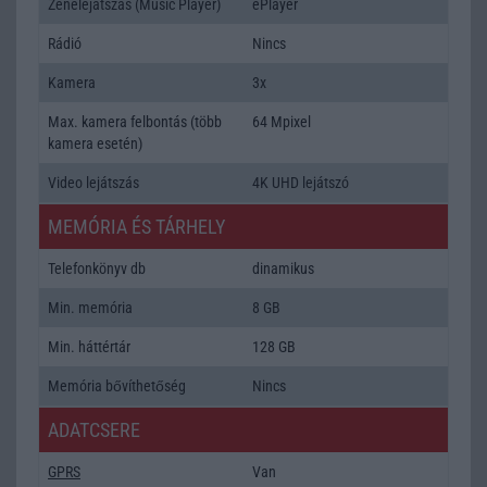
Zenelejátszás (Music Player)
ePlayer
Rádió
Nincs
Kamera
3x
Max. kamera felbontás (több
64 Mpixel
kamera esetén)
Video lejátszás
4K UHD lejátszó
MEMÓRIA ÉS TÁRHELY
Telefonkönyv db
dinamikus
Min. memória
8 GB
Min. háttértár
128 GB
Memória bővíthetőség
Nincs
ADATCSERE
GPRS
Van