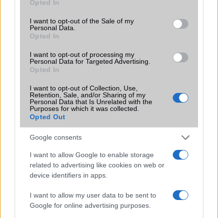
Opted In
use your data for below specified purposes in below Google
Funkciók
HDR10+
consent section.
I want to opt-out of the Sale of my
Brand
Nincs
Personal Data.
Opted In
Védelem
Nincs
I want to opt-out of processing my
Personal Data for Targeted Advertising.
Limited Edition
Nincs
Opted In
SAR
Nincs publikus adat!
I want to opt-out of Collection, Use,
N/A = Nincs adat. Legutóbbi frissítés: 2026-07-13 19:00:00
Retention, Sale, and/or Sharing of my
Personal Data that Is Unrelated with the
Purposes for which it was collected.
Opted Out
Google consents
I want to allow Google to enable storage
related to advertising like cookies on web or
Új és Használt GSM kiemelt ajánlatok
device identifiers in apps.
Apple iPhone 17 Pro
I want to allow my user data to be sent to
Google for online advertising purposes.