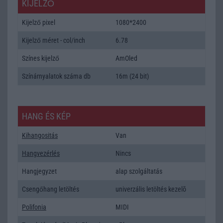
KIJELZŐ
Kijelző pixel
1080*2400
Kijelző méret - col/inch
6.78
Színes kijelző
AmOled
Színárnyalatok száma db
16m (24 bit)
HANG ÉS KÉP
Kihangositás
Van
Hangvezérlés
Nincs
Hangjegyzet
alap szolgáltatás
Csengőhang letöltés
univerzális letöltés kezelõ
Polifonia
MIDI