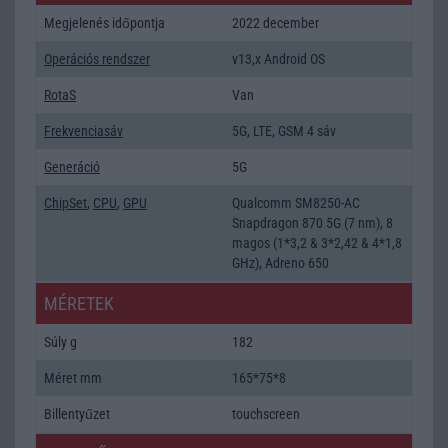
Megjelenés időpontja
2022 december
Operációs rendszer
v13,x Android OS
RotaS
Van
Frekvenciasáv
5G, LTE, GSM 4 sáv
Generáció
5G
ChipSet
,
CPU
,
GPU
Qualcomm SM8250-AC
Snapdragon 870 5G (7 nm), 8
magos (1*3,2 & 3*2,42 & 4*1,8
GHz), Adreno 650
MÉRETEK
Súly g
182
Méret mm
165*75*8
Billentyűzet
touchscreen