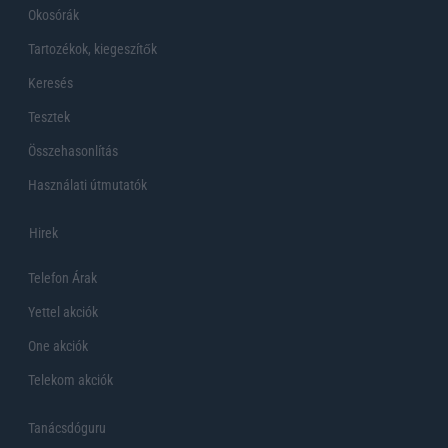
Okosórák
Tartozékok, kiegeszítők
Keresés
Tesztek
Összehasonlítás
Használati útmutatók
Hirek
Telefon Árak
Yettel akciók
One akciók
Telekom akciók
Tanácsdóguru