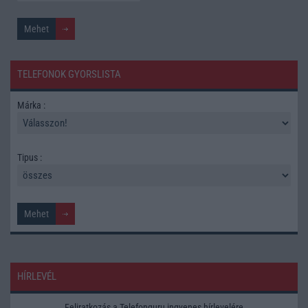
TELEFONOK GYORSLISTA
Márka :
Tipus :
HÍRLEVÉL
Feliratkozás a Telefonguru ingyenes hírlevelére