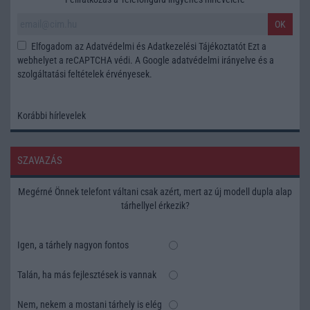
OK
Elfogadom az
Adatvédelmi és Adatkezelési Tájékoztatót
Ezt a
webhelyet a reCAPTCHA védi. A Google
adatvédelmi irányelve
és a
szolgáltatási feltételek
érvényesek.
Korábbi hírlevelek
SZAVAZÁS
Megérné Önnek telefont váltani csak azért, mert az új modell dupla alap
tárhellyel érkezik?
Igen, a tárhely nagyon fontos
Talán, ha más fejlesztések is vannak
Nem, nekem a mostani tárhely is elég