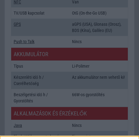
NFC
Van
TV/USB kapcsolat
OtG (On-the-Go USB)
GPS
aGPS (USA), Glonass (Orosz),
BDS (Kína), Galileo (EU)
Push to Talk
Nincs
AKKUMULÁTOR
Típus
Li-Polimer
Készenléti idő h /
Az akkumulátor nem vehetõ ki!
Cserélhetőség
Beszélgetési idő h /
66W-os gyorstöltés
Gyorstöltés
ALKALMAZÁSOK ÉS ÉRZÉKELŐK
Java
Nincs
Flash
/
Ujjlenyomat olvasó
Fingerprint sensor