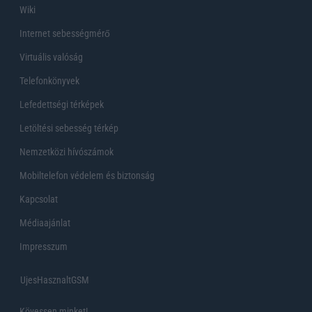
Wiki
Internet sebességmérő
Virtuális valóság
Telefonkönyvek
Lefedettségi térképek
Letöltési sebesség térkép
Nemzetközi hívószámok
Mobiltelefon védelem és biztonság
Kapcsolat
Médiaajánlat
Impresszum
UjesHasznaltGSM
Kövessen minket!