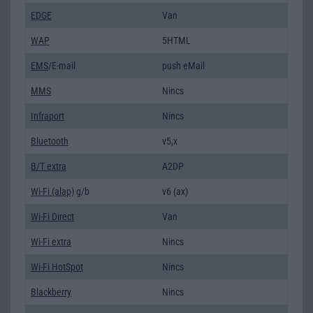
EDGE
Van
WAP
5HTML
EMS
/E-mail
push eMail
MMS
Nincs
Infraport
Nincs
Bluetooth
v5,x
B/T extra
A2DP
Wi-Fi (alap)
g/b
v6 (ax)
Wi-Fi Direct
Van
Wi-Fi extra
Nincs
Wi-Fi HotSpot
Nincs
Blackberry
Nincs