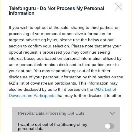
Telefonguru -
SNS integráció
Do Not Process My Personal
alap szolgáltatás
Information
Organizer
alap szolgáltatás
If you wish to opt-out of the sale, sharing to third parties, or
T9 szótár
alkalmazás független szótár
processing of your personal or sensitive information for
targeted advertising by us, please use the below opt-out
Office alkalmazások
alap szolgáltatás
section to confirm your selection. Please note that after your
Iránytũ
ecompass
opt-out request is processed you may continue seeing
interest-based ads based on personal information utilized by
Extrák
24-bit/192kHz audio
us or personal information disclosed to third parties prior to
your opt-out. You may separately opt-out of the further
EGYÉB
disclosure of your personal information by third parties on the
IAB’s list of downstream participants. This information may
Vibra jelzés
alap szolgáltatás
also be disclosed by us to third parties on the
IAB’s List of
SIM típus
nanoSIM
Downstream Participants
that may further disclose it to other
third parties.
SIM-ek száma
2
Please note that this website/app uses one or more Google
Personal Data Processing Opt Outs
Flight mode
Van
services and may gather and store information including but
not limited to your visit or usage behaviour. You may click to
I want to opt-out of the Sharing of my
Terület
Globális
personal data.
grant or deny consent to Google and its third-party tags to