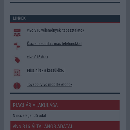
LINKEK
vivo S16 vélemények, tapasztalatok
Összehasonlítás más telefonokkal
vivo S16 árak
Friss hírek a készülékről
További Vivo mobiltelefonok
PIACI ÁR ALAKULÁSA
Nincs elegendő adat
vivo S16 ÁLTALÁNOS ADATAI