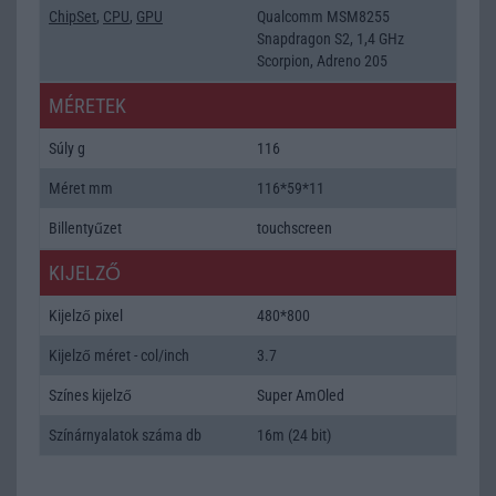
ChipSet
,
CPU
,
GPU
Qualcomm MSM8255
Snapdragon S2, 1,4 GHz
Scorpion, Adreno 205
MÉRETEK
Súly g
116
Méret mm
116*59*11
Billentyűzet
touchscreen
KIJELZŐ
Kijelző pixel
480*800
Kijelző méret - col/inch
3.7
Színes kijelző
Super AmOled
Színárnyalatok száma db
16m (24 bit)