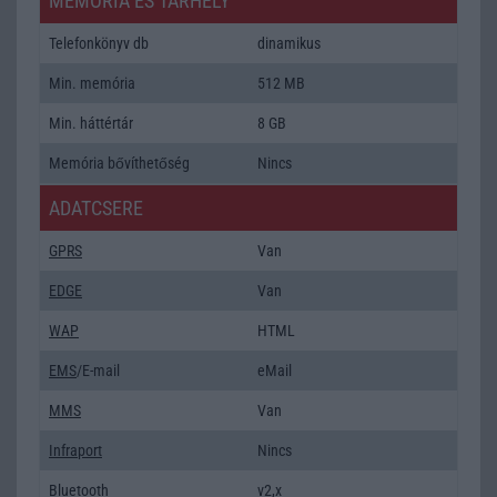
MEMÓRIA ÉS TÁRHELY
Telefonkönyv db
dinamikus
Min. memória
512 MB
Min. háttértár
8 GB
Memória bővíthetőség
Nincs
ADATCSERE
GPRS
Van
EDGE
Van
WAP
HTML
EMS
/E-mail
eMail
MMS
Van
Infraport
Nincs
Bluetooth
v2,x