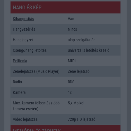
HANG ÉS KÉP
Kihangositás
Van
Hangvezérlés
Nincs
Hangjegyzet
alap szolgáltatás
Csengőhang letöltés
univerzális letöltés kezelõ
Polifonia
MIDI
Zenelejátszás (Music Player)
Zene lejátszó
Rádió
RDS
Kamera
1x
Max. kamera felbontás (több
5,x Mpixel
kamera esetén)
Video lejátszás
720p HD lejátszó