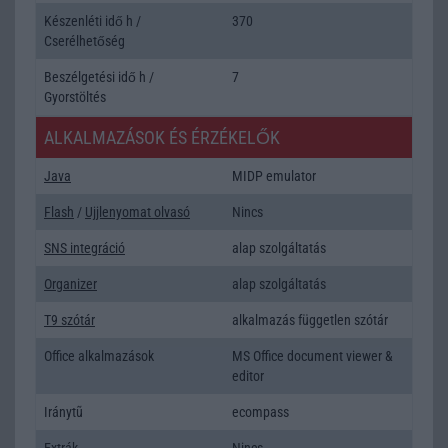
Készenléti idő h /
370
Cserélhetőség
Beszélgetési idő h /
7
Gyorstöltés
ALKALMAZÁSOK ÉS ÉRZÉKELŐK
Java
MIDP emulator
Flash
/
Ujjlenyomat olvasó
Nincs
SNS integráció
alap szolgáltatás
Organizer
alap szolgáltatás
T9 szótár
alkalmazás független szótár
Office alkalmazások
MS Office document viewer &
editor
Iránytũ
ecompass
Extrák
Nincs