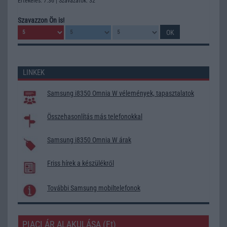
Értékelés: 7.36 | Szavazatok: 32
Szavazzon Ön is!
LINKEK
Samsung i8350 Omnia W vélemények, tapasztalatok
Összehasonlítás más telefonokkal
Samsung i8350 Omnia W árak
Friss hírek a készülékről
További Samsung mobiltelefonok
PIACI ÁR ALAKULÁSA (Ft)