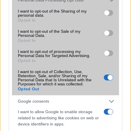
Personal Data Processing Opt Outs
services and may gather and store information including but
not limited to your visit or usage behaviour. You may click to
I want to opt-out of the Sharing of my
personal data.
grant or deny consent to Google and its third-party tags to
Opted In
use your data for below specified purposes in below Google
consent section.
I want to opt-out of the Sale of my
Personal Data.
Opted In
Új és Használt GSM kiemelt ajánlatok
I want to opt-out of processing my
Personal Data for Targeted Advertising.
Samsung Galaxy S25
Opted In
I want to opt-out of Collection, Use,
Retention, Sale, and/or Sharing of my
Personal Data that Is Unrelated with the
Purposes for which it was collected.
Opted Out
Google consents
I want to allow Google to enable storage
Euro Gsm
related to advertising like cookies on web or
222.000 Ft (új)
device identifiers in apps.