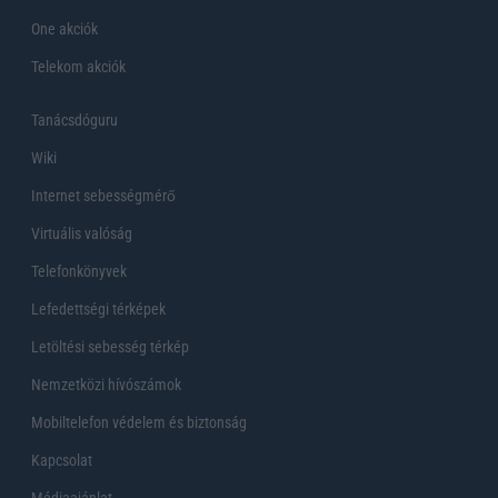
One akciók
Telekom akciók
Tanácsdóguru
Wiki
Internet sebességmérő
Virtuális valóság
Telefonkönyvek
Lefedettségi térképek
Letöltési sebesség térkép
Nemzetközi hívószámok
Mobiltelefon védelem és biztonság
Kapcsolat
Médiaajánlat