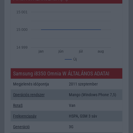
15 001
15 000
14 999
jan
jún
júl
aug
Új
Samsung i8350 Omnia W ÁLTALÁNOS ADATAI
Megjelenés időpontja
2011 szeptember
Operációs rendszer
Mango (Windows Phone 7,5)
RotaS
Van
Frekvenciasáv
HSPA, GSM 3 sáv
Generáció
3G