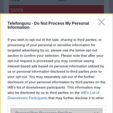
EGYÉB
Vibra jelzés
Van
Telefonguru -
Do Not Process My Personal
Information
SIM típus
miniSIM
SIM-ek száma
1
If you wish to opt-out of the sale, sharing to third parties, or
processing of your personal or sensitive information for
Flight mode
Van
targeted advertising by us, please use the below opt-out
section to confirm your selection. Please note that after your
Terület
Globális
opt-out request is processed you may continue seeing
Funkciók
Calendar
interest-based ads based on personal information utilized by
us or personal information disclosed to third parties prior to
Brand
Nincs
your opt-out. You may separately opt-out of the further
disclosure of your personal information by third parties on the
Védelem
Nincs
IAB’s list of downstream participants. This information may
also be disclosed by us to third parties on the
Limited Edition
Nincs
IAB’s List of
Downstream Participants
that may further disclose it to other
SAR
0,36
third parties.
N/A = Nincs adat. Legutóbbi frissítés: 2026-07-13 19:00:00
Please note that this website/app uses one or more Google