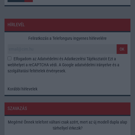
HÍRLEVÉL
Feliratkozás a Telefonguru ingyenes hírlevelére
OK
Elfogadom az
Adatvédelmi és Adatkezelési Tájékoztatót
Ezt a
webhelyet a reCAPTCHA védi. A Google
adatvédelmi irányelve
és a
szolgáltatási feltételek
érvényesek.
Korábbi hírlevelek
SZAVAZÁS
Megérné Önnek telefont váltani csak azért, mert az új modell dupla alap
tárhellyel érkezik?