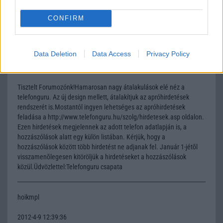
Nelly GSM
CONFIRM
245.000 Ft (új)
Mod1
Data Deletion
Data Access
Privacy Policy
2011-12-23 14:40:00
Tisztelt Forumozónk!Hamarosan nagy átalakulások elé néz a
telefonguru. Az új design mellett, átalakítjuk az apróhirdetések
rendszerét is.Mostantól ingyen lehetséges az apróhirdetések
feladása a http://www.telefonguru.hu/szolg/hirdetesek.asp oldalon.
Ezen hirdetések megjelennek az adott telefon adatlapján is, a
hozzászólások alatt egy külön listában. Kérjük, hogy a
hozzászólások között több hirdetést ne adjanak fel. Január 1-jétõl
visszamenõlegesen kitöröljük a hirdetéseket a hozzászólások
közül.Üdvözlettel:Telefonguru csapata
hoikmpl
2012-4-9 12:39:36