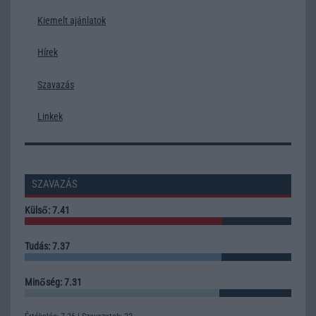
Kiemelt ajánlatok
Hírek
Szavazás
Linkek
SZAVAZÁS
Külső: 7.41
Tudás: 7.37
Minőség: 7.31