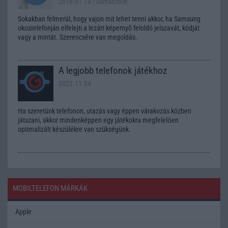
2016.01.14
| SamMobile
Sokakban felmerül, hogy vajon mit lehet tenni akkor, ha Samsung
okostelefonján elfelejti a lezárt képernyõ feloldó jelszavát, kódját
vagy a mintát. Szerencsére van megoldás.
A legjobb telefonok játékhoz
2022.11.04
Ha szeretünk telefonon, utazás vagy éppen várakozás közben
játszani, akkor mindenképpen egy játékokra megfelelően
optimalizált készülékre van szükségünk.
MOBILTELEFON MÁRKÁK
Apple