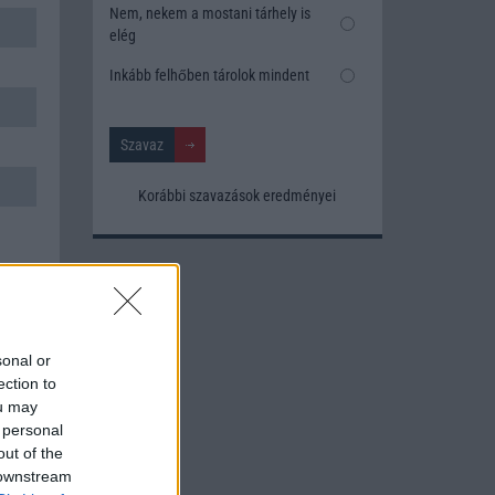
Nem, nekem a mostani tárhely is
elég
Inkább felhőben tárolok mindent
Korábbi szavazások eredményei
sonal or
ection to
ou may
 personal
out of the
 downstream