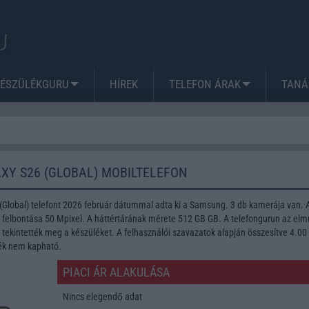
KÉSZÜLÉKGURU
HÍREK
TELEFON ÁRAK
TANÁ
Y S26 (GLOBAL) MOBILTELEFON
Global) telefont 2026 február dátummal adta ki a Samsung. 3 db kamerája van. 
lbontása 50 Mpixel. A háttértárának mérete 512 GB GB. A telefongurun az elmú
tekintették meg a készüléket. A felhasználói szavazatok alapján összesítve 4.00
lék nem kapható.
PIACI ÁR ALAKULÁSA
Nincs elegendő adat