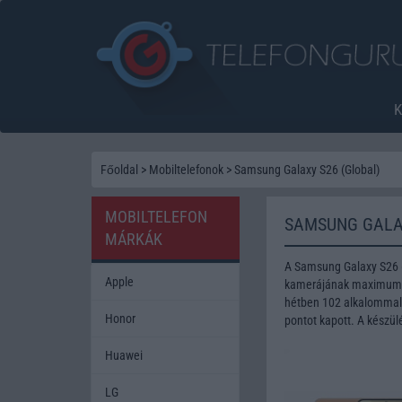
Főoldal
>
Mobiltelefonok
>
Samsung Galaxy S26 (Global)
MOBILTELEFON
SAMSUNG GALAX
MÁRKÁK
A Samsung Galaxy S26 (
Apple
kamerájának maximum fe
hétben 102 alkalommal 
Honor
pontot kapott. A készü
Huawei
LG