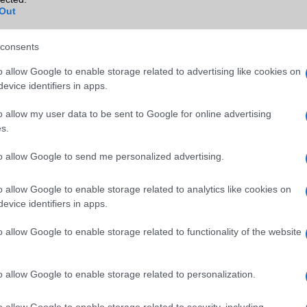
(alacsonyabb verzió)
Out
Wi-Fi HotSpot
alap szolgáltatás
consents
Blackberry
Nincs
o allow Google to enable storage related to advertising like cookies on
NFC
területenként változó
evice identifiers in apps.
TV/USB kapcsolat
OtG (On-the-Go USB)
o allow my user data to be sent to Google for online advertising
s.
GPS
aGPS (USA), Glonass (Orosz)
BDS (Kína), Galileo (EU)
to allow Google to send me personalized advertising.
Push to Talk
Nincs
o allow Google to enable storage related to analytics like cookies on
AKKUMULÁTOR
evice identifiers in apps.
Típus
Li-Ion
o allow Google to enable storage related to functionality of the website
Készenléti idő h /
Visszatöltésre alkalmas (Po
Cserélhetőség
Bank)
o allow Google to enable storage related to personalization.
Beszélgetési idő h /
Vezeték nélkül tölthetõ!
Gyorstöltés
o allow Google to enable storage related to security, including