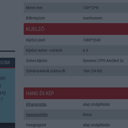
Méret mm
150*72*8
Billentyűzet
touchscreen
KIJELZŐ
Kijelző pixel
1080*2340
Kijelző méret - col/inch
6.3
Színes kijelző
Dynamic LTPO AmOled 2x
TGSM
Színárnyalatok száma db
16m (24 bit)
ért
y
axy
HANG ÉS KÉP
)?
Kihangositás
alap szolgáltatás
Hangvezérlés
Nincs
Hangjegyzet
alap szolgáltatás