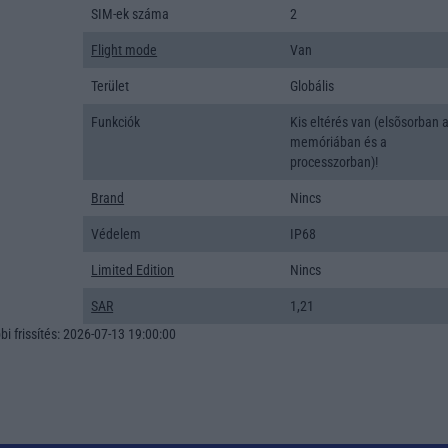
SIM-ek száma
2
Flight mode
Van
Terület
Globális
Funkciók
Kis eltérés van (elsõsorban 
memóriában és a
processzorban)!
Brand
Nincs
Védelem
IP68
Limited Edition
Nincs
SAR
1,21
i frissítés: 2026-07-13 19:00:00