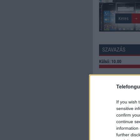
SZAVAZÁS
Külső: 10.00
Tudás: 1.00
Telefongu
Minőség: 1.00
If you wish 
sensitive in
Értékelés: 4.00 | Szavazato
confirm you
Szavazzon Ön is!
continue se
information 
further disc