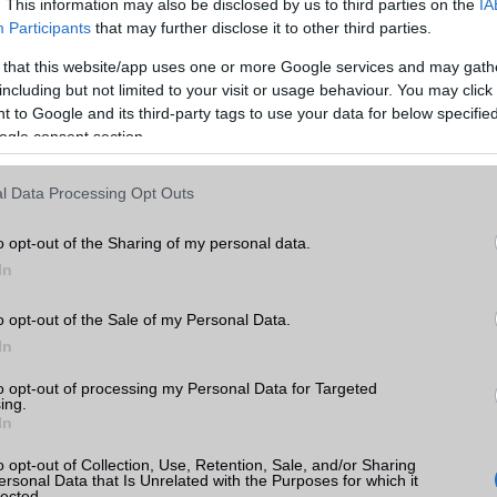
. This information may also be disclosed by us to third parties on the
IA
Participants
that may further disclose it to other third parties.
ADATCSERE
 that this website/app uses one or more Google services and may gath
GPRS
Van
including but not limited to your visit or usage behaviour. You may click 
axy
 to Google and its third-party tags to use your data for below specifi
EDGE
Van
ogle consent section.
k
WAP
5HTML
l Data Processing Opt Outs
tás
EMS
/E-mail
push eMail
kkal
o opt-out of the Sharing of my personal data.
MMS
Nincs
axy
In
árak
Infraport
Nincs
o opt-out of the Sale of my Personal Data.
Bluetooth
v5,x
In
B/T extra
LE, A2DP
to opt-out of processing my Personal Data for Targeted
sung
Wi-Fi (alap)
g/b
v7 (be)
ing.
In
ok
Wi-Fi Direct
Van
o opt-out of Collection, Use, Retention, Sale, and/or Sharing
ersonal Data that Is Unrelated with the Purposes for which it
Wi-Fi extra
területenként változó
lected.