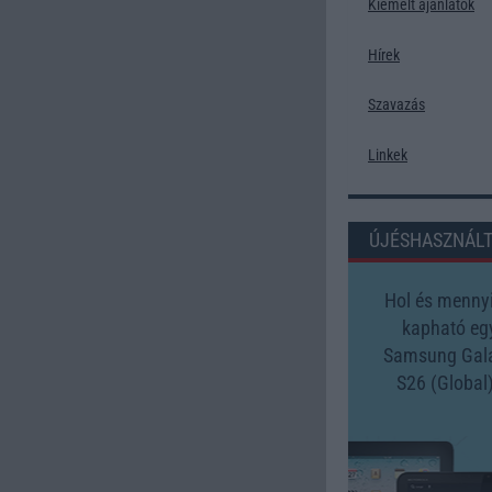
Kiemelt ajánlatok
Hírek
Szavazás
Linkek
ÚJÉSHASZNÁL
Hol és mennyi
kapható eg
Samsung Gal
S26 (Global