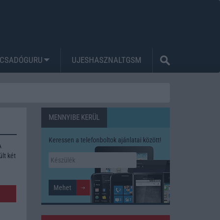
CSADÓGURU
UJESHASZNALTGSM
MENNYIBE KERÜL
Keressen a telefonboltok ajánlatai között!
A
lt két