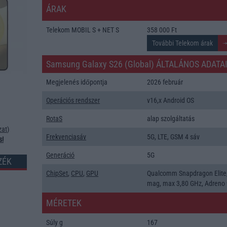
ÁRAK
Telekom MOBIL S + NET S
358 000 Ft
Samsung Galaxy S26 (Global) ÁLTALÁNOS ADATA
Megjelenés időpontja
2026 február
Operációs rendszer
v16,x Android OS
RotaS
alap szolgáltatás
zat
)
Frekvenciasáv
5G, LTE, GSM 4 sáv
s!
Generáció
5G
ZÉK
ChipSet
,
CPU
,
GPU
Qualcomm Snapdragon Elite
mag, max 3,80 GHz, Adreno
MÉRETEK
Súly g
167