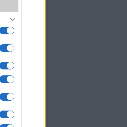
,
wer