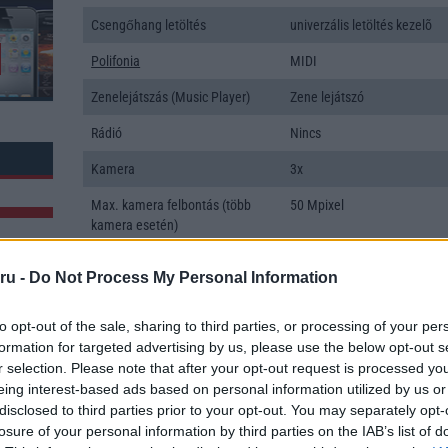
Csengőhang letöltés
univerzális letöltés kezelõ
Polifonia
MIDI
Zenelejátszás (Music Player)
Zene lejátszó
Rádió
Nincs
Kamera
3x
Max. kamera felbontás (több
50 Mpixel
kamera esetén)
Video lejátszás
4K UHD lejátszó
ru -
Do Not Process My Personal Information
MEMÓRIA ÉS TÁRHELY
to opt-out of the sale, sharing to third parties, or processing of your per
Telefonkönyv db
dinamikus
formation for targeted advertising by us, please use the below opt-out s
k: 1
r selection. Please note that after your opt-out request is processed y
Min. memória
12 GB
eing interest-based ads based on personal information utilized by us or
disclosed to third parties prior to your opt-out. You may separately opt-
Min. háttértár
512 GB
losure of your personal information by third parties on the IAB’s list of
Memória bővíthetőség
Nincs