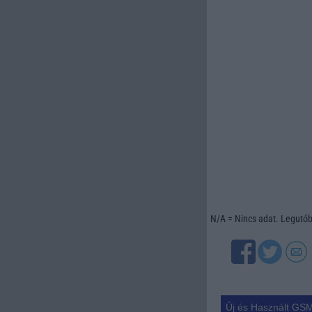
N/A = Nincs adat. Legutóbb
Új és Használt GSM