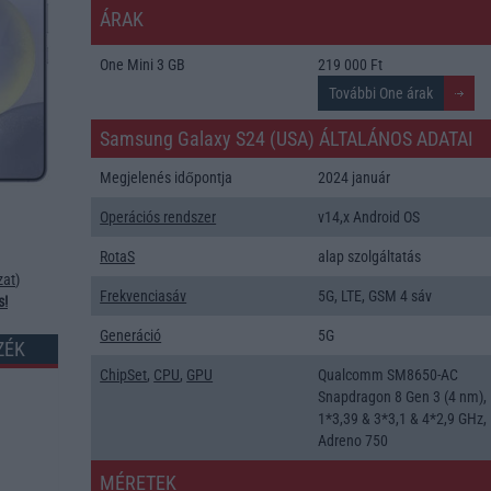
ÁRAK
One Mini 3 GB
219 000 Ft
Samsung Galaxy S24 (USA) ÁLTALÁNOS ADATAI
Megjelenés időpontja
2024 január
Operációs rendszer
v14,x Android OS
RotaS
alap szolgáltatás
zat
)
Frekvenciasáv
5G, LTE, GSM 4 sáv
s!
Generáció
5G
ZÉK
ChipSet
,
CPU
,
GPU
Qualcomm SM8650-AC
Snapdragon 8 Gen 3 (4 nm),
1*3,39 & 3*3,1 & 4*2,9 GHz,
Adreno 750
MÉRETEK