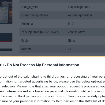
Hangjegyzet
alap szolgáltatás
Csengőhang letöltés
AKG hangrendszer
Polifonia
MIDI
Zenelejátszás (Music Player)
Zene lejátszó
Rádió
Nincs
Kamera
3x
Max. kamera felbontás (több
50 Mpixel
kamera esetén)
ru -
Do Not Process My Personal Information
Video lejátszás
8K UHD+ lejátszó
to opt-out of the sale, sharing to third parties, or processing of your per
MEMÓRIA ÉS TÁRHELY
formation for targeted advertising by us, please use the below opt-out s
k: 1
r selection. Please note that after your opt-out request is processed y
Telefonkönyv db
dinamikus
eing interest-based ads based on personal information utilized by us or
disclosed to third parties prior to your opt-out. You may separately opt-
Min. memória
8 GB
losure of your personal information by third parties on the IAB’s list of