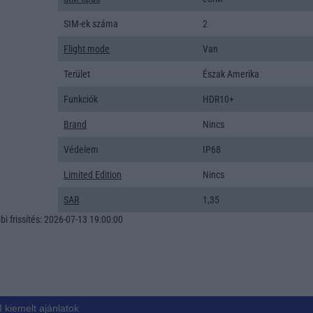
SIM-ek száma
2
Flight mode
Van
Terület
Észak Amerika
Funkciók
HDR10+
Brand
Nincs
Védelem
IP68
Limited Edition
Nincs
SAR
1,35
i frissítés: 2026-07-13 19:00:00
 kiemelt ajánlatok