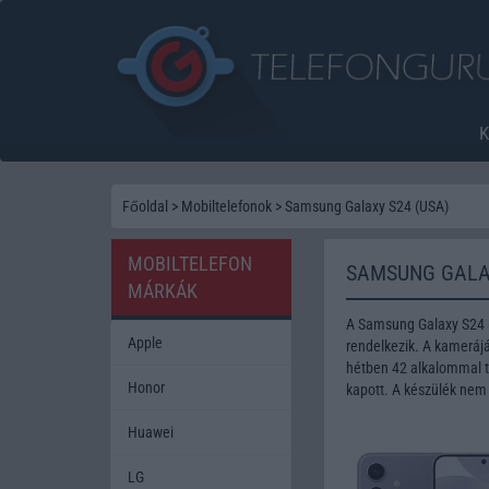
Főoldal
>
Mobiltelefonok
>
Samsung Galaxy S24 (USA)
MOBILTELEFON
SAMSUNG GALAX
MÁRKÁK
A Samsung Galaxy S24 
Apple
rendelkezik. A kamerájá
hétben 42 alkalommal te
Honor
kapott. A készülék nem
Huawei
LG