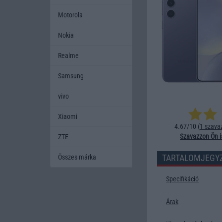
Motorola
Nokia
Realme
Samsung
vivo
Xiaomi
4.67/10 (
1 szava
Szavazzon Ön i
ZTE
TARTALOMJEGY
Összes márka
Specifikáció
Árak