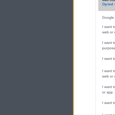
Opted 
Google 
I want t
web or d
I want t
purpose
I want 
I want t
web or d
I want t
or app.
I want t
I want t