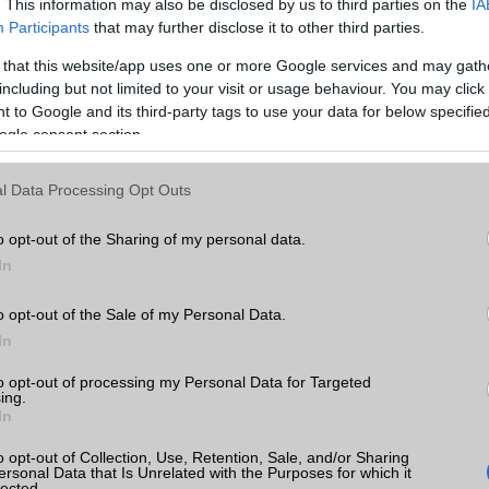
Min. háttértár
256 GB
. This information may also be disclosed by us to third parties on the
IA
Participants
that may further disclose it to other third parties.
Memória bővíthetőség
Nincs
 that this website/app uses one or more Google services and may gath
ADATCSERE
including but not limited to your visit or usage behaviour. You may click 
axy
 to Google and its third-party tags to use your data for below specifi
GPRS
Van
ogle consent section.
k
EDGE
Van
l Data Processing Opt Outs
tás
WAP
5HTML
kkal
o opt-out of the Sharing of my personal data.
EMS
/E-mail
push eMail
axy
In
ak
MMS
Nincs
o opt-out of the Sale of my Personal Data.
Infraport
Nincs
In
Bluetooth
v5,x
to opt-out of processing my Personal Data for Targeted
sung
ing.
B/T extra
A2DP
In
ok
Wi-Fi (alap)
g/b
v7 (be)
o opt-out of Collection, Use, Retention, Sale, and/or Sharing
ersonal Data that Is Unrelated with the Purposes for which it
Wi-Fi Direct
Van
lected.