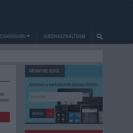
CSADÓGURU
UJESHASZNALTGSM
MENNYIBE KERÜL
Keressen a telefonboltok ajánlatai között!
két
pontot