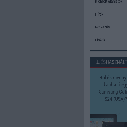
Kiemelt ajánlatok
Hírek
Szavazás
Linkek
ÚJÉSHASZNÁL
Hol és mennyi
kapható eg
Samsung Gal
S24 (USA)