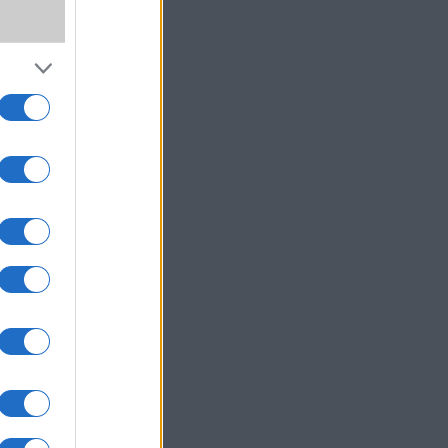
,
ki!