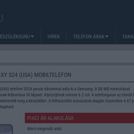
KÉSZÜLÉKGURU
HÍREK
TELEFON ÁRAK
TANÁ
Y S24 (USA) MOBILTELEFON
(USA) telefont 2024 január dátummal adta ki a Samsung. 8 GB MB memóriával
nak felbontása 50 Mpixel. Kijelzőjének mérete 6.2 col. A telefongurun az elmúlt 
kintették meg a készüléket. A felhasználói szavazatok alapján összesítve 4.67 
 kapható.
PIACI ÁR ALAKULÁSA
Nincs elegendő adat