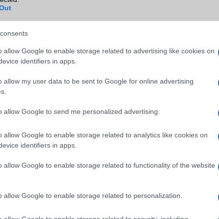
Out
Wi-Fi extra
3 sávos
Wi-Fi HotSpot
alap szolgáltatás
consents
Blackberry
Nincs
o allow Google to enable storage related to advertising like cookies on
evice identifiers in apps.
NFC
területenként változó
o allow my user data to be sent to Google for online advertising
TV/USB kapcsolat
OtG (On-the-Go USB)
s.
GPS
aGPS (USA), Glonass (Orosz)
BDS (Kína), Galileo (EU)
to allow Google to send me personalized advertising.
Push to Talk
Nincs
o allow Google to enable storage related to analytics like cookies on
evice identifiers in apps.
AKKUMULÁTOR
o allow Google to enable storage related to functionality of the website
Típus
Li-Ion
Készenléti idő h /
Az akkumulátor nem vehetõ 
Cserélhetőség
o allow Google to enable storage related to personalization.
Beszélgetési idő h /
25W-os gyorstöltés
o allow Google to enable storage related to security, including