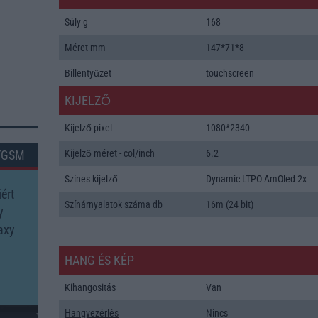
Súly g
168
Méret mm
147*71*8
Billentyűzet
touchscreen
KIJELZŐ
Kijelző pixel
1080*2340
TGSM
Kijelző méret - col/inch
6.2
Színes kijelző
Dynamic LTPO AmOled 2x
ért
Színárnyalatok száma db
16m (24 bit)
y
axy
?
HANG ÉS KÉP
Kihangositás
Van
Hangvezérlés
Nincs