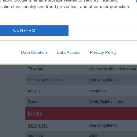
Gyorstöltés
cation functionality and fraud prevention, and other user protection.
ALKALMAZÁSOK ÉS ÉRZÉKELŐK
Java
Nincs
CONFIRM
Flash
/
Ujjlenyomat olvasó
Fingerprint sensor
SNS integráció
alap szolgáltatás
Data Deletion
Data Access
Privacy Policy
Organizer
alap szolgáltatás
T9 szótár
alkalmazás független szótár
Office alkalmazások
alap szolgáltatás
Iránytũ
ecompass
Extrák
32-bit/384kHz audio
EGYÉB
Vibra jelzés
alap szolgáltatás
SIM típus
eSIM