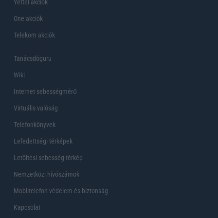
Yettel akciók
One akciók
Telekom akciók
Tanácsdóguru
Wiki
Internet sebességmérő
Virtuális valóság
Telefonkönyvek
Lefedettségi térképek
Letöltési sebesség térkép
Nemzetközi hívószámok
Mobiltelefon védelem és biztonság
Kapcsolat