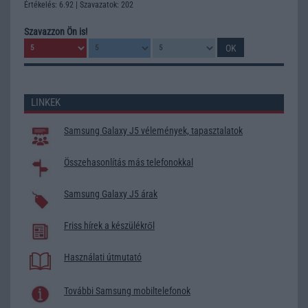
Értékelés: 6.92 | Szavazatok: 202
Szavazzon Ön is!
LINKEK
Samsung Galaxy J5 vélemények, tapasztalatok
Összehasonlítás más telefonokkal
Samsung Galaxy J5 árak
Friss hírek a készülékről
Használati útmutató
További Samsung mobiltelefonok