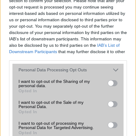
section to confirm your selection. Please note that after your
opt-out request is processed you may continue seeing
ALKALMAZÁSOK ÉS ÉRZÉKELŐK
interest-based ads based on personal information utilized by
us or personal information disclosed to third parties prior to
Java
Nincs
your opt-out. You may separately opt-out of the further
disclosure of your personal information by third parties on the
Flash
/
Ujjlenyomat olvasó
Nincs
IAB’s list of downstream participants. This information may
SNS integráció
alap szolgáltatás
also be disclosed by us to third parties on the
IAB’s List of
Downstream Participants
that may further disclose it to other
Organizer
alap szolgáltatás
third parties.
T9 szótár
alkalmazás független szótár
Please note that this website/app uses one or more Google
Personal Data Processing Opt Outs
services and may gather and store information including but
Office alkalmazások
DV = Document viewer (Word,
not limited to your visit or usage behaviour. You may click to
I want to opt-out of the Sharing of my
Excel, PowerPoint, PDF)
personal data.
grant or deny consent to Google and its third-party tags to
Opted In
use your data for below specified purposes in below Google
Iránytũ
Nincs
consent section.
I want to opt-out of the Sale of my
Extrák
ANT+ support
Personal Data.
Opted In
EGYÉB
I want to opt-out of processing my
Personal Data for Targeted Advertising.
Vibra jelzés
Van
Opted In