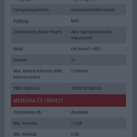
Csengőhang letöltés
univerzális letöltés kezelõ
Polifonia
MIDI
Zenelejátszás (Music Player)
Aktív zajelnyomás külön
mikrofonnal!
Rádió
FM felvevõ + RDS
Kamera
1x
Max. kamera felbontás (több
13 Mpixel
kamera esetén)
Video lejátszás
1080p HD lejátszó
MEMÓRIA ÉS TÁRHELY
Telefonkönyv db
dinamikus
Min. memória
1.5 GB
Min. háttértár
8 GB