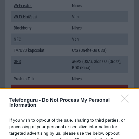
Wi-Fi extra
Nincs
Wi-Fi HotSpot
Van
Blackberry
Nincs
NFC
Van
TV/USB kapcsolat
OtG (On-the-Go USB)
GPS
aGPS (USA), Glonass (Orosz),
BDS (Kína)
Push to Talk
Nincs
AKKUMULÁTOR
Telefonguru -
Do Not Process My Personal
Típus
Li-Ion
Information
Készenléti idő h /
620
If you wish to opt-out of the sale, sharing to third parties, or
Cserélhetőség
processing of your personal or sensitive information for
Beszélgetési idő h /
18
targeted advertising by us, please use the below opt-out
Gyorstöltés