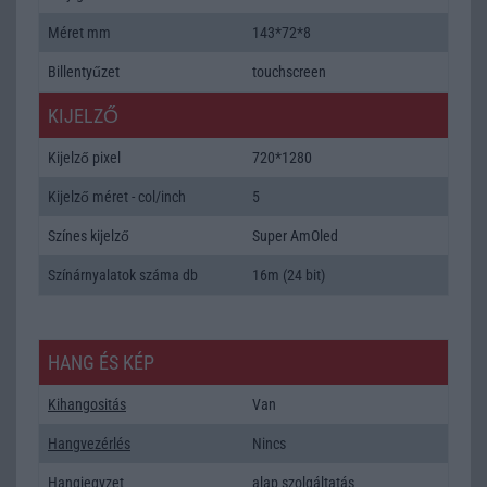
Méret mm
143*72*8
Billentyűzet
touchscreen
KIJELZŐ
Kijelző pixel
720*1280
Kijelző méret - col/inch
5
Színes kijelző
Super AmOled
Színárnyalatok száma db
16m (24 bit)
HANG ÉS KÉP
Kihangositás
Van
Hangvezérlés
Nincs
Hangjegyzet
alap szolgáltatás