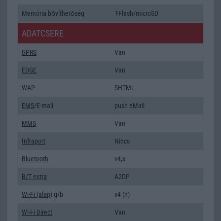
Memória bővíthetőség
T-Flash/microSD
ADATCSERE
GPRS
Van
EDGE
Van
WAP
5HTML
EMS
/E-mail
push eMail
MMS
Van
Infraport
Nincs
Bluetooth
v4,x
B/T extra
A2DP
Wi-Fi (alap)
g/b
v4 (n)
Wi-Fi Direct
Van