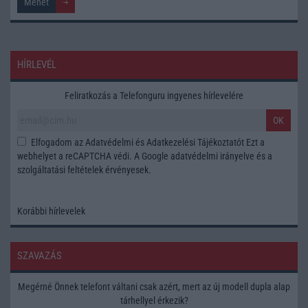
HÍRLEVÉL
Feliratkozás a Telefonguru ingyenes hírlevelére
OK
Elfogadom az
Adatvédelmi és Adatkezelési Tájékoztatót
Ezt a
webhelyet a reCAPTCHA védi. A Google
adatvédelmi irányelve
és a
szolgáltatási feltételek
érvényesek.
Korábbi hírlevelek
SZAVAZÁS
Megérné Önnek telefont váltani csak azért, mert az új modell dupla alap
tárhellyel érkezik?