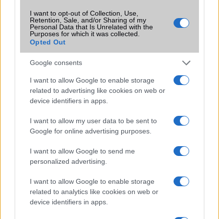
SIM típus
microSIM
I want to opt-out of Collection, Use,
Retention, Sale, and/or Sharing of my
SIM-ek száma
2
Personal Data that Is Unrelated with the
Purposes for which it was collected.
Opted Out
Flight mode
Van
Terület
Magyar
Google consents
Funkciók
Geo-tagging
I want to allow Google to enable storage
related to advertising like cookies on web or
Brand
Nincs
device identifiers in apps.
Védelem
Nincs
I want to allow my user data to be sent to
Limited Edition
Nincs
Google for online advertising purposes.
SAR
1,13
I want to allow Google to send me
personalized advertising.
N/A = Nincs adat. Legutóbbi frissítés: 2026-07-13 19:00:00
I want to allow Google to enable storage
related to analytics like cookies on web or
device identifiers in apps.