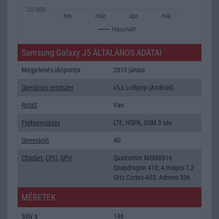
10 000
feb
már
ápr
máj
Használt
Samsung Galaxy J5 ÁLTALÁNOS ADATAI
Megjelenés időpontja
2015 június
Operációs rendszer
v5,x Lollipop (Android)
RotaS
Van
Frekvenciasáv
LTE, HSPA, GSM 3 sáv
Generáció
4G
ChipSet
,
CPU
,
GPU
Qualcomm MSM8916
Snapdragon 410, 4 magos 1,2
GHz Cortex-A53, Adreno 306
MÉRETEK
Súly g
146