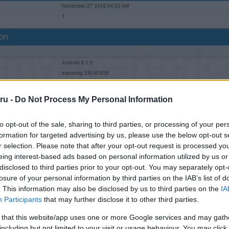
ru -
Do Not Process My Personal Information
to opt-out of the sale, sharing to third parties, or processing of your per
formation for targeted advertising by us, please use the below opt-out s
r selection. Please note that after your opt-out request is processed y
eing interest-based ads based on personal information utilized by us or
erzió, az SM-M205F 2340×1080 pixel felbontást kap, ehhez notch is j
disclosed to third parties prior to your opt-out. You may separately opt-
ás, akárcsak az
Oppo R17
-ben. Ezek szerint a Galaxy M széria lehet a
losure of your personal information by third parties on the IAB’s list of
. This information may also be disclosed by us to third parties on the
IA
y kijelzőinek egyikével felszerelve. Az M205F tudásban erő
Participants
that may further disclose it to other third parties.
ynos 7885 processzornak, míg a széria harmadik tagja, az SM-M305
kap még erősebb hardverrel. A Galaxy M család váltja jövőre a Galax
 that this website/app uses one or more Google services and may gath
xy C szériát, bár a kedvelt Galaxy A modellek is új néven érkeznek,
including but not limited to your visit or usage behaviour. You may click 