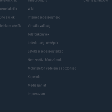
Telefon Árak
Tanácsdóguru
UjesHasznaltGSM
Yettel akciók
Wiki
One akciók
Internet sebességmérő
Telekom akciók
Virtuális valóság
Telefonkönyvek
Lefedettségi térképek
Letöltési sebesség térkép
Nemzetközi hívószámok
Mobiltelefon védelem és biztonság
Kapcsolat
Médiaajánlat
Impresszum