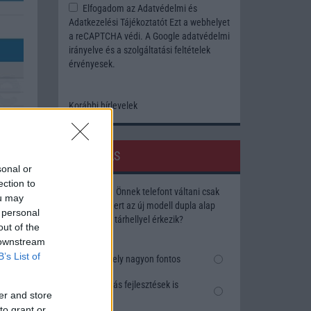
Elfogadom az
Adatvédelmi és
Adatkezelési Tájékoztatót
Ezt a webhelyet
a reCAPTCHA védi. A Google
adatvédelmi
irányelve
és a
szolgáltatási feltételek
érvényesek.
Korábbi hírlevelek
SZAVAZÁS
sonal or
ection to
Megérné Önnek telefont váltani csak
ou may
azért, mert az új modell dupla alap
 personal
tárhellyel érkezik?
ár, ez
out of the
z első
 downstream
B’s List of
sebb,
Igen, a tárhely nagyon fontos
F 128
Talán, ha más fejlesztések is
y J, a
er and store
vannak
 erről
to grant or