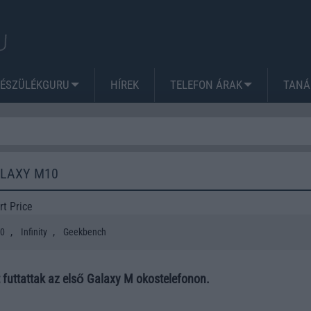
KÉSZÜLÉKGURU
HÍREK
TELEFON ÁRAK
TANÁ
ALAXY M10
t Price
,
,
10
Infinity
Geekbench
 futtattak az első Galaxy M okostelefonon.