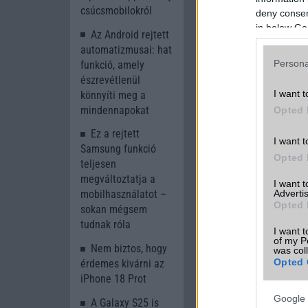
egyelőre közelebbi 
csúcsmobilokról
deny consent
in below Go
Az Android rejtett
automatizmusai: hat
Persona
funkció, amely
A cikkhez kapcsolód
észrevétlenül
I want t
könnyíti meg a
My Smart Pric
mindennapokat
Opted 
Ez a rejtett
I want t
Samsung funkció
Opted 
teljesen
megváltoztatja a
I want 
Advertis
mobilhasználatot –
Opted 
sokan mégsem
tudnak róla
I want t
Új és Használt G
of my P
Nem biztos, hogy
was col
Opted 
érdemes kivárni az
Samsung Gala
iPhone 18 Prot
Google 
A Galaxy S25 is