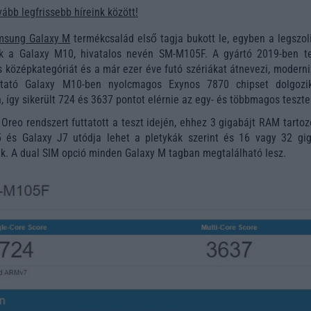
ább legfrissebb híreink között!
msung Galaxy M
termékcsalád első tagja bukott le, egyben a legszol
ik a Galaxy M10, hivatalos nevén SM-M105F. A gyártó 2019-ben te
s középkategóriát és a már ezer éve futó szériákat átnevezi, moderni
tató Galaxy M10-ben nyolcmagos Exynos 7870 chipset dolgozi
, így sikerült 724 és 3637 pontot elérnie az egy- és többmagos teszt
Oreo rendszert futtatott a teszt idején, ehhez 3 gigabájt RAM tartoz
 és Galaxy J7 utódja lehet a pletykák szerint és 16 vagy 32 gig
zik. A dual SIM opció minden Galaxy M tagban megtalálható lesz.