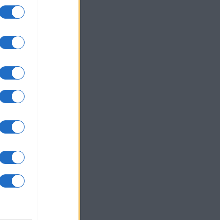
um -
az
okról
 Pro
t,
a