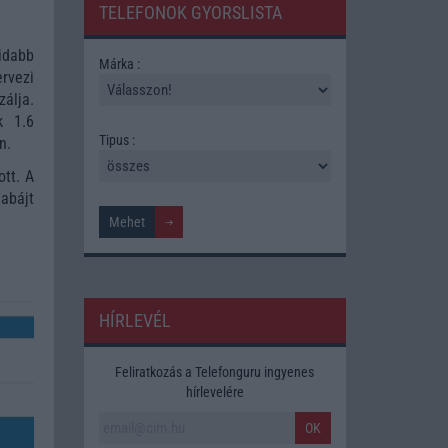
TELEFONOK GYORSLISTA
idabb
Márka :
rvezi
zálja.
k 1.6
Tipus :
en.
ott. A
abájt
HÍRLEVÉL
Feliratkozás a Telefonguru ingyenes
hírlevelére
OK