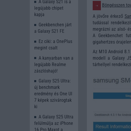
A Galaxy S21 is a
Böngésszen tov
legújabb chipet
kapja
A jövőre érkező
Sa
tudással rendelkez
Geekbenchen járt
megrázni az alsó- é
a Galaxy S21 FE
A Geekbenchet fut
Ez ciki: a OnePlus
gigahertzes órajelen
megint csalt
Az M10 Android 8.1 
A kanyarban van a
modell a Galaxy J5
legújabb Realme
tárhellyel rendelke
zászlóshajó!
Galaxy S25 Ultra:
új benchmark
eredmény és One UI
7 képek szivárogtak
ki
A Galaxy S25 Ultra
felülmúlja az iPhone
16 Pro Maxot a