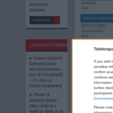
benchmark
teszteken
További hírek
LEGOLVASOTTABBAK
Telefongu
Számos népszerű
If you wish 
Samsung Galaxy
sensitive in
készülék kimarad a
confirm you
One UI 9 frissítésből
continue se
– itt a lista az
Az eggyel okosabb v
information 
érintett modellekről
egy tipikus felbont
further disc
participants
a Samsung Infinit
iPhone 18
Downstream 
köszönhetően az Ex
bemutató dátum -
gigabájt tárhelyet 
ekkor rántja le a
Please note
Galaxy On és a Gala
leplet az Apple az új
information 