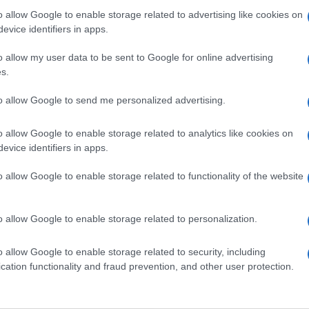
o allow Google to enable storage related to advertising like cookies on
evice identifiers in apps.
o allow my user data to be sent to Google for online advertising
s.
SM
Euro Gsm
Nelly GSM
to allow Google to send me personalized advertising.
(új)
267.000 Ft (új)
350.000 Ft (új)
o allow Google to enable storage related to analytics like cookies on
evice identifiers in apps.
o allow Google to enable storage related to functionality of the website
s népszerű Samsung
iPhone 18 bemutató dát
 készülék kimarad a
ekkor rántja le a leplet 
9 frissítésből – itt a
Apple az új csúcsmobil
o allow Google to enable storage related to personalization.
z érintett modellekről
2026.06.29
| Phone Arena
 Arena
A szeptemberi eseményen az iPhone 18
o allow Google to enable storage related to security, including
 új mesterséges
modellek mellett a régóta pletykált
cation functionality and fraud prevention, and other user protection.
ókat és továbbfejlesztett
hajlítható iPhone Ultra is bemutatkozha
, azonban több korábbi
miközben az áremelésekről szóló
középkategóriás Galaxy
találgatások továbbra is beárnyékolják 