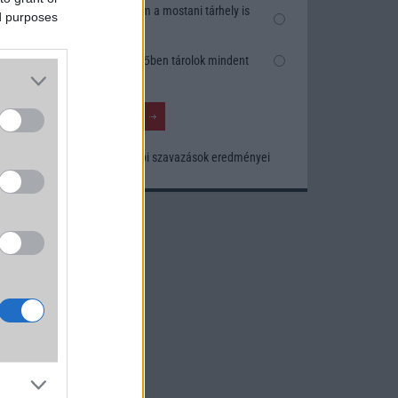
Nem, nekem a mostani tárhely is
ed purposes
elég
Inkább felhőben tárolok mindent
Korábbi szavazások eredményei
a