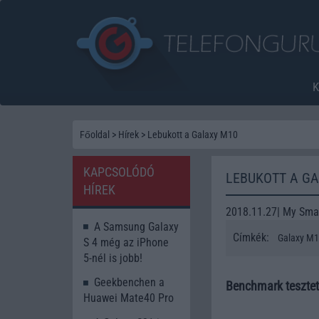
Főoldal
>
Hírek
>
Lebukott a Galaxy M10
KAPCSOLÓDÓ
LEBUKOTT A G
HÍREK
2018.11.27| My Smar
A Samsung Galaxy
Címkék:
Galaxy M
S 4 még az iPhone
5-nél is jobb!
Geekbenchen a
Benchmark tesztet
Huawei Mate40 Pro