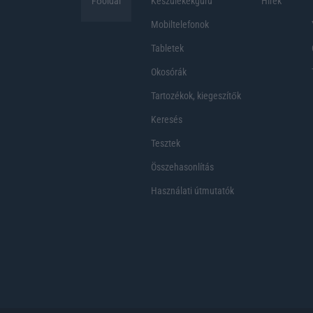
Főoldal
Készülékekguru
Hirek
Mobiltelefonok
Tabletek
Okosórák
Tartozékok, kiegeszítők
Keresés
Tesztek
Összehasonlítás
Használati útmutatók