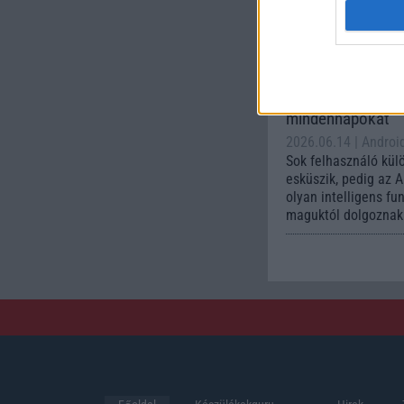
készülék számára ez
Az Andr
automa
funkci
könnyí
mindennapokat
2026.06.14
| Androi
Sok felhasználó kül
esküszik, pedig az 
olyan intelligens fu
maguktól dolgoznak 