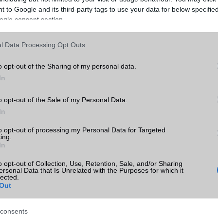
információval nem rendelkezünk.
 to Google and its third-party tags to use your data for below specifi
ogle consent section.
l Data Processing Opt Outs
ó linkek:
o opt-out of the Sharing of my personal data.
e
In
o opt-out of the Sale of my Personal Data.
In
to opt-out of processing my Personal Data for Targeted
ing.
In
o opt-out of Collection, Use, Retention, Sale, and/or Sharing
SM kiemelt ajánlatok
ersonal Data that Is Unrelated with the Purposes for which it
lected.
Out
xy S26
Samsung Galaxy S26
Samsung Galaxy S26 Ultr
consents