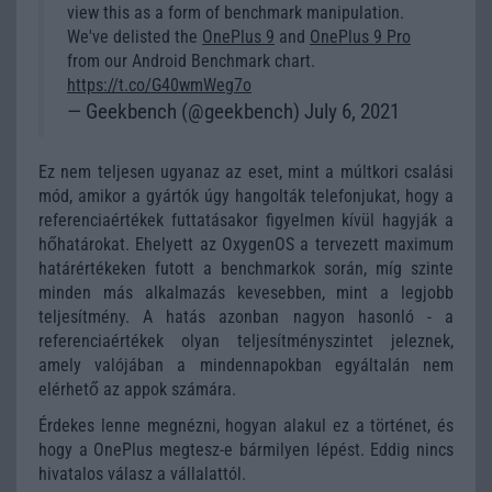
view this as a form of benchmark manipulation.
We've delisted the
OnePlus 9
and
OnePlus 9 Pro
from our Android Benchmark chart.
https://t.co/G40wmWeg7o
— Geekbench (@geekbench) July 6, 2021
Ez nem teljesen ugyanaz az eset, mint a múltkori csalási
mód, amikor a gyártók úgy hangolták telefonjukat, hogy a
referenciaértékek futtatásakor figyelmen kívül hagyják a
hőhatárokat. Ehelyett az OxygenOS a tervezett maximum
határértékeken futott a benchmarkok során, míg szinte
minden más alkalmazás kevesebben, mint a legjobb
teljesítmény. A hatás azonban nagyon hasonló - a
referenciaértékek olyan teljesítményszintet jeleznek,
amely valójában a mindennapokban egyáltalán nem
elérhető az appok számára.
Érdekes lenne megnézni, hogyan alakul ez a történet, és
hogy a OnePlus megtesz-e bármilyen lépést. Eddig nincs
hivatalos válasz a vállalattól.