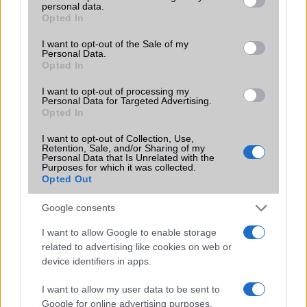
personal data.
grant or deny consent to Google and its third-party tags to
Google Maps vs. Waze: A két
Opted In
navigációs óriás küzdelme a
use your data for below specified purposes in below Google
telefonunkon
consent section.
I want to opt-out of the Sale of my
Personal Data.
2026.08.09
| Android Police
Opted In
Bár a Google mindkét alkalmazást birtokolja, még mindig
nyomós okunk van mindkettőt feltelepíteni.
I want to opt-out of processing my
Personal Data for Targeted Advertising.
Opted In
I want to opt-out of Collection, Use,
Retention, Sale, and/or Sharing of my
Personal Data that Is Unrelated with the
Purposes for which it was collected.
Opted Out
KAPCSOLÓDÓ HÍREK
Google consents
A Samsung Galaxy S 4 még az iPhone 5-nél is jobb!
I want to allow Google to enable storage
Friss és ropogós OnePlus Two hírek
related to advertising like cookies on web or
device identifiers in apps.
Csalt a OnePlus a teszteken?
Geekbench-en a OnePlus 7 Pro
I want to allow my user data to be sent to
Google for online advertising purposes.