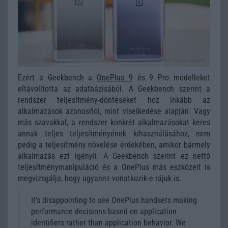
Ezért a Geekbench a
OnePlus 9
és 9 Pro modelleket
eltávolította az adatbázisából. A Geekbench szerint a
rendszer teljesítmény-döntéseket hoz inkább az
alkalmazások azonosítói, mint viselkedése alapján. Vagy
más szavakkal, a rendszer konkrét alkalmazásokat keres
annak teljes teljesítményének kihasználásához, nem
pedig a teljesítmény növelése érdekében, amikor bármely
alkalmazás ezt igényli. A Geekbench szerint ez nettó
teljesítménymanipuláció és a OnePlus más eszközeit is
megvizsgálja, hogy ugyanez vonatkozik-e rájuk is.
It's disappointing to see OnePlus handsets making
performance decisions based on application
identifiers rather than application behavior. We