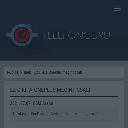
Toggle
naviga
Főoldal
>
Hírek
>
Ez ciki: a OnePlus megint csalt
EZ CIKI: A ONEPLUS MEGINT CSALT
2021.07.07| GSM Arena
Címkék:
,
,
,
OnePlus
Geekbench
cheat
csalás