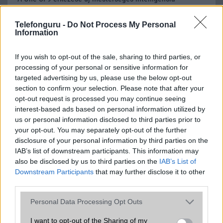
funkciókat és továbbfejlesztett kezelőfelületet hoz,
azonban több korábbi csúcskategóriás és középkategóriás
Telefonguru -
Do Not Process My Personal
Galaxy készülék számára ez lesz az út vége.
Information
iPhone 18 bemutató dátum - ekkor
If you wish to opt-out of the sale, sharing to third parties, or
rántja le a leplet az Apple az új
processing of your personal or sensitive information for
csúcsmobilokról
targeted advertising by us, please use the below opt-out
2026.06.29
| Phone Arena
section to confirm your selection. Please note that after your
A szeptemberi eseményen az iPhone 18 Pro modellek
opt-out request is processed you may continue seeing
mellett a régóta pletykált hajlítható iPhone Ultra is
interest-based ads based on personal information utilized by
bemutatkozhat, miközben az áremelésekről szóló
us or personal information disclosed to third parties prior to
találgatások továbbra is beárnyékolják a rajtot.
your opt-out. You may separately opt-out of the further
disclosure of your personal information by third parties on the
Az Android rejtett automatizmusai: hat
IAB’s list of downstream participants. This information may
funkció, amely észrevétlenül könnyíti
meg a mindennapokat
also be disclosed by us to third parties on the
IAB’s List of
Downstream Participants
that may further disclose it to other
2026.06.14
| Android Police
third parties.
Sok felhasználó külön alkalmazásokra esküszik, pedig az
Android már évek óta olyan intelligens funkciókat kínál,
Please note that this website/app uses one or more Google
Personal Data Processing Opt Outs
amelyek maguktól dolgoznak a háttérben.
services and may gather and store information including but
not limited to your visit or usage behaviour. You may click to
I want to opt-out of the Sharing of my