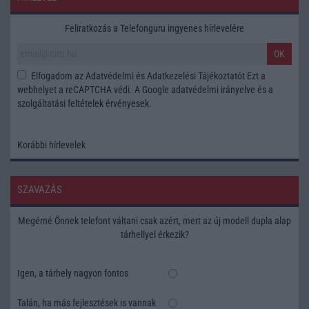
Feliratkozás a Telefonguru ingyenes hírlevelére
OK
Elfogadom az
Adatvédelmi és Adatkezelési Tájékoztatót
Ezt a
webhelyet a reCAPTCHA védi. A Google
adatvédelmi irányelve
és a
szolgáltatási feltételek
érvényesek.
Korábbi hírlevelek
SZAVAZÁS
Megérné Önnek telefont váltani csak azért, mert az új modell dupla alap
tárhellyel érkezik?
Igen, a tárhely nagyon fontos
Talán, ha más fejlesztések is vannak