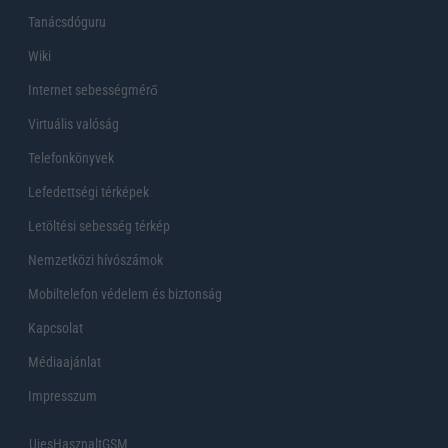
Tanácsdóguru
Wiki
Internet sebességmérő
Virtuális valóság
Telefonkönyvek
Lefedettségi térképek
Letöltési sebesség térkép
Nemzetközi hívószámok
Mobiltelefon védelem és biztonság
Kapcsolat
Médiaajánlat
Impresszum
UjesHasznaltGSM