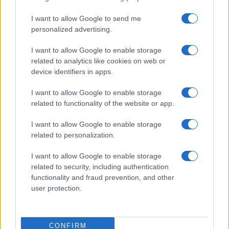
A OnePlus reagált a csalás vádjára
I want to allow Google to send me
Véget ér egy legenda - Ez lehet a OnePlus utolsó hete
personalized advertising.
önálló márkaként
I want to allow Google to enable storage
Újabb pletyka rengetheti meg az Android piacát: a OnePlus
related to analytics like cookies on web or
mellett a realme jövője is bizonytalanná válhat
device identifiers in apps.
Egy korszaknak vége: a OnePlus hivatalosan is kivonul
Európából és Észak-Amerikából
I want to allow Google to enable storage
related to functionality of the website or app.
További hírek
I want to allow Google to enable storage
related to personalization.
I want to allow Google to enable storage
LEGOLVASOTTABBAK
related to security, including authentication
functionality and fraud prevention, and other
Számos népszerű Samsung Galaxy készülék kimarad a One
user protection.
UI 9 frissítésből – itt a lista az érintett modellekről
iPhone 18 bemutató dátum - ekkor rántja le a leplet az
Apple az új csúcsmobilokról
CONFIRM