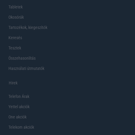
Tabletek
Okosórák
Tartozékok, kiegeszítők
Keresés
Tesztek
Összehasonlítás
Használati útmutatók
Hirek
Telefon Árak
Yettel akciók
One akciók
Telekom akciók