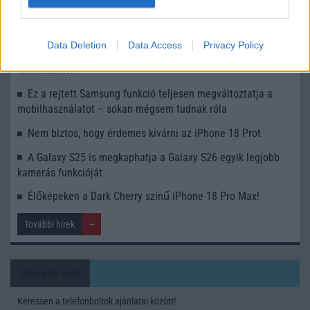
Az Android rejtett automatizmusai: hat funkció, amely
észrevétlenül könnyíti meg a mindennapokat
Data Deletion
Data Access
Privacy Policy
Google Maps vs. Waze: A két navigációs óriás küzdelme a
telefonunkon
Ez a rejtett Samsung funkció teljesen megváltoztatja a
mobilhasználatot – sokan mégsem tudnak róla
Nem biztos, hogy érdemes kivárni az iPhone 18 Prot
A Galaxy S25 is megkaphatja a Galaxy S26 egyik legjobb
kamerás funkcióját
Élőképeken a Dark Cherry színű iPhone 18 Pro Max!
További hírek
Mennyibe kerül
Keressen a telefonboltok ajánlatai között!