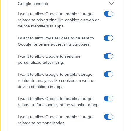
Google consents
A Galaxy S25 Ultra felülmúlja az iPhone 16 Pro Maxot a
benchmark teszteken
I want to allow Google to enable storage
related to advertising like cookies on web or
További hírek
device identifiers in apps.
I want to allow my user data to be sent to
Google for online advertising purposes.
LEGOLVASOTTABBAK
I want to allow Google to send me
personalized advertising.
Számos népszerű Samsung Galaxy készülék kimarad a One
UI 9 frissítésből – itt a lista az érintett modellekről
I want to allow Google to enable storage
related to analytics like cookies on web or
iPhone 18 bemutató dátum - ekkor rántja le a leplet az
device identifiers in apps.
Apple az új csúcsmobilokról
Az Android rejtett automatizmusai: hat funkció, amely
I want to allow Google to enable storage
észrevétlenül könnyíti meg a mindennapokat
related to functionality of the website or app.
Ez a rejtett Samsung funkció teljesen megváltoztatja a
I want to allow Google to enable storage
mobilhasználatot – sokan mégsem tudnak róla
related to personalization.