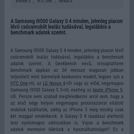
,
,
iPhone 5
HTC One
Nexus 4
A Samsung i9500 Galaxy S 4 minden, jelenleg piacon
lévő csúcsmobilt lealáz tudásával, legalábbis a
benchmark adatok szerint.
A Samsung i9500 Galaxy S 4 minden, jelenleg piacon lévő
csúcsmobilt lealáz tudásával, legalábbis a benchmark
adatok szerint. A Geekbench nevű, crossplatform
benchmark appban az S4 messze magasan jobban
teljesített mint bármelyik konkurens modell, legyen szó a
HTC One
-ról, az
LG Nexus 4
-ről vagy az előd, négymagos
Samsung i9300 Galaxy S 3-ról, esetleg az
Apple iPhone 5
-
ről. Persze nem szabad megfeledkezni arról sem, hogy a
az első négy helyen négymagos processzorral ellátott
mobilok találhatók, addig az iPhone 5 még mindig csak
két maggal rendelkezik. A Galaxy S 4 ráadásul elérhető
lesz nyolcmagos változatban is. Vajon a benchmark
adatok mennyire tükrözik a használhatóságot? Ez a