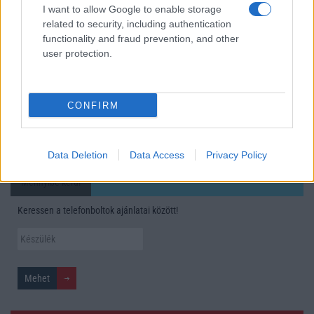
Nem biztos, hogy érdemes kivárni az iPhone 18 Prot
I want to allow Google to enable storage
A Galaxy S25 is megkaphatja a Galaxy S26 egyik legjobb
related to security, including authentication
functionality and fraud prevention, and other
kamerás funkcióját
user protection.
Élőképeken a Dark Cherry színű iPhone 18 Pro Max!
Itt a vég a Galaxy S23 széria számára: a One UI 9 lehet az
utolsó nagy frissítés
CONFIRM
További hírek
Data Deletion
Data Access
Privacy Policy
Mennyibe kerül
Keressen a telefonboltok ajánlatai között!