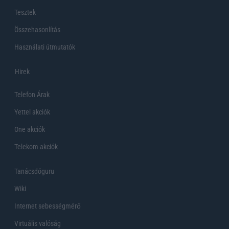
Tesztek
Összehasonlítás
Használati útmutatók
Hirek
Telefon Árak
Yettel akciók
One akciók
Telekom akciók
Tanácsdóguru
Wiki
Internet sebességmérő
Virtuális valóság