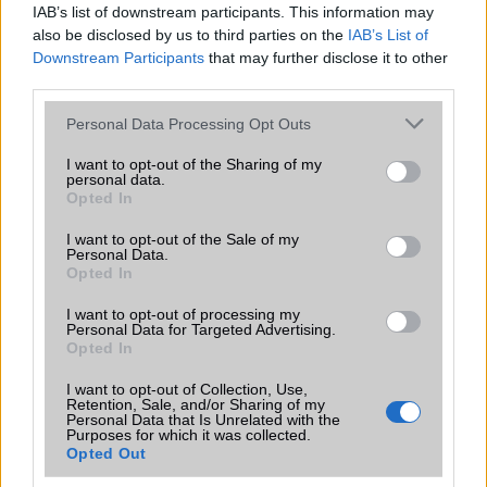
IAB’s list of downstream participants. This information may
Az Edge Panel az egyik leghasznosabb funkció, amely
also be disclosed by us to third parties on the
IAB’s List of
jelentősen felgyorsítja a mindennapi használatot,
Downstream Participants
that may further disclose it to other
miközben a Pixel telefonokból továbbra is hiányzik.
third parties.
Please note that this website/app uses one or more Google
Personal Data Processing Opt Outs
services and may gather and store information including but
not limited to your visit or usage behaviour. You may click to
I want to opt-out of the Sharing of my
personal data.
grant or deny consent to Google and its third-party tags to
KAPCSOLÓDÓ HÍREK
Opted In
use your data for below specified purposes in below Google
consent section.
I want to opt-out of the Sale of my
iPhone 5 vs LG Nexus: a nagy megmérettetés
Personal Data.
Opted In
Csalás nélkül: a Galaxy S4 jobb mint a HTC One!
I want to opt-out of processing my
Hivatalos Note 7 unboxing videó
Personal Data for Targeted Advertising.
Opted In
Tartsd szemmel az adataidat!
I want to opt-out of Collection, Use,
Random Note 7-ek halnak meg
Retention, Sale, and/or Sharing of my
Personal Data that Is Unrelated with the
Honnan tudhatod, hogy a Note 7-esed nem robban fel?
Purposes for which it was collected.
Opted Out
Mit tud a Note 9 a teszteken?