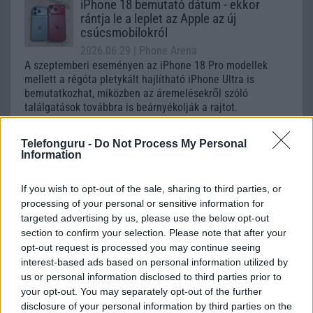
iPhone 18 bemutató dátum - ekkor
rántja le a leplet az Apple az új
csúcsmobilokról
2026.06.29
| Phone Arena
A szeptemberi eseményen az iPhone 18 Pro modellek
mellett a régóta pletykált hajlítható iPhone Ultra is
bemutatkozhat, miközben az áremelésekről szóló
találgatások továbbra is beárnyékolják a rajtot.
Az Android rejtett automatizmusai: hat
Telefonguru -
Do Not Process My Personal
funkció, amely észrevétlenül könnyíti
Information
meg a mindennapokat
2026.06.14
| Android Police
If you wish to opt-out of the sale, sharing to third parties, or
Sok felhasználó külön alkalmazásokra esküszik, pedig az
processing of your personal or sensitive information for
Android már évek óta olyan intelligens funkciókat kínál,
targeted advertising by us, please use the below opt-out
amelyek maguktól dolgoznak a háttérben.
section to confirm your selection. Please note that after your
opt-out request is processed you may continue seeing
Ez a rejtett Samsung funkció teljesen
interest-based ads based on personal information utilized by
megváltoztatja a mobilhasználatot –
us or personal information disclosed to third parties prior to
sokan mégsem tudnak róla
your opt-out. You may separately opt-out of the further
disclosure of your personal information by third parties on the
2026.07.12
| Android Central