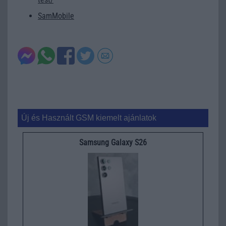
SamMobile
Új és Használt GSM kiemelt ajánlatok
Samsung Galaxy S26