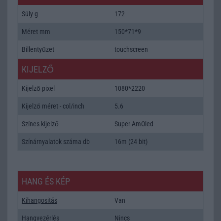
Súly g
172
Méret mm
150*71*9
Billentyűzet
touchscreen
KIJELZŐ
Kijelző pixel
1080*2220
Kijelző méret - col/inch
5.6
Színes kijelző
Super AmOled
Színárnyalatok száma db
16m (24 bit)
HANG ÉS KÉP
Kihangositás
Van
Hangvezérlés
Nincs