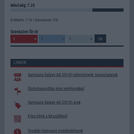
Minőség: 7.25
Értékelés: 7.16 | Szavazatok: 570
Szavazzon Ön is!
LINKEK
Samsung Galaxy A8 (2018) vélemények, tapasztalatok
Összehasonlítás más telefonokkal
Samsung Galaxy A8 (2018) árak
Friss hírek a készülékről
További Samsung mobiltelefonok