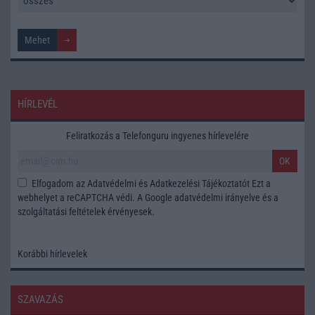
HÍRLEVÉL
Feliratkozás a Telefonguru ingyenes hírlevelére
OK
Elfogadom az
Adatvédelmi és Adatkezelési Tájékoztatót
Ezt a
webhelyet a reCAPTCHA védi. A Google
adatvédelmi irányelve
és a
szolgáltatási feltételek
érvényesek.
Korábbi hírlevelek
SZAVAZÁS