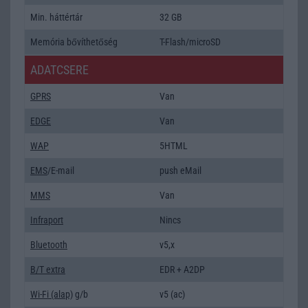
Min. háttértár
32 GB
Memória bővíthetőség
T-Flash/microSD
ADATCSERE
GPRS
Van
EDGE
Van
WAP
5HTML
EMS
/E-mail
push eMail
MMS
Van
Infraport
Nincs
Bluetooth
v5,x
B/T extra
EDR + A2DP
Wi-Fi (alap)
g/b
v5 (ac)