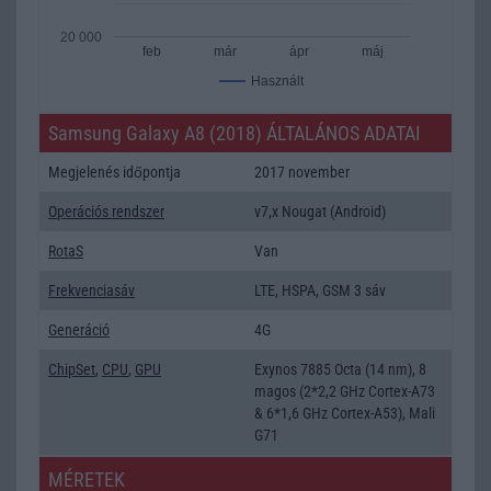
20 000
feb
már
ápr
máj
Használt
Samsung Galaxy A8 (2018) ÁLTALÁNOS ADATAI
Megjelenés időpontja
2017 november
Operációs rendszer
v7,x Nougat (Android)
RotaS
Van
Frekvenciasáv
LTE, HSPA, GSM 3 sáv
Generáció
4G
ChipSet
,
CPU
,
GPU
Exynos 7885 Octa (14 nm), 8
magos (2*2,2 GHz Cortex-A73
& 6*1,6 GHz Cortex-A53), Mali
G71
MÉRETEK