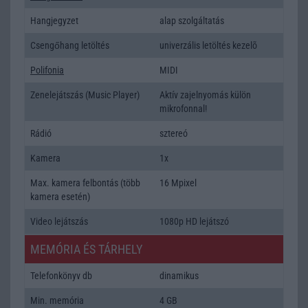
Hangjegyzet
alap szolgáltatás
Csengőhang letöltés
univerzális letöltés kezelõ
Polifonia
MIDI
Zenelejátszás (Music Player)
Aktív zajelnyomás külön
mikrofonnal!
Rádió
sztereó
Kamera
1x
Max. kamera felbontás (több
16 Mpixel
kamera esetén)
Video lejátszás
1080p HD lejátszó
MEMÓRIA ÉS TÁRHELY
Telefonkönyv db
dinamikus
Min. memória
4 GB