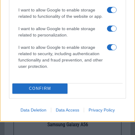
I want to allow Google to enable storage
related to functionality of the website or app.
I want to allow Google to enable storage
Új és Használt GSM kiemelt ajánlatok
related to personalization.
Samsung Galaxy S26 Ultra
I want to allow Google to enable storage
related to security, including authentication
functionality and fraud prevention, and other
user protection.
CONFIRM
Nelly GSM
350.000 Ft (új)
Data Deletion
Data Access
Privacy Policy
Samsung Galaxy A56