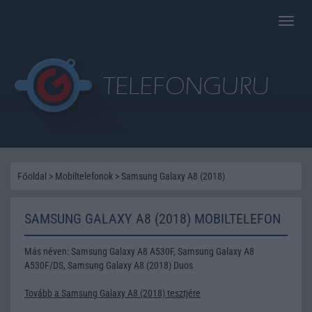
Toggle
naviga
Főoldal
>
Mobiltelefonok
>
Samsung Galaxy A8 (2018)
SAMSUNG GALAXY A8 (2018) MOBILTELEFON
Más néven: Samsung Galaxy A8 A530F, Samsung Galaxy A8
A530F/DS, Samsung Galaxy A8 (2018) Duos
Tovább a Samsung Galaxy A8 (2018) tesztjére