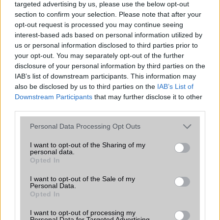
targeted advertising by us, please use the below opt-out
Beszélgetési idő h /
Gyorstöltésre alkalmas
section to confirm your selection. Please note that after your
Gyorstöltés
opt-out request is processed you may continue seeing
ALKALMAZÁSOK ÉS ÉRZÉKELŐK
interest-based ads based on personal information utilized by
us or personal information disclosed to third parties prior to
Java
Nincs
your opt-out. You may separately opt-out of the further
disclosure of your personal information by third parties on the
Flash
/
Ujjlenyomat olvasó
Fingerprint sensor
IAB’s list of downstream participants. This information may
also be disclosed by us to third parties on the
IAB’s List of
SNS integráció
alap szolgáltatás
Downstream Participants
that may further disclose it to other
third parties.
Organizer
alap szolgáltatás
Please note that this website/app uses one or more Google
T9 szótár
alkalmazás független szótár
Personal Data Processing Opt Outs
services and may gather and store information including but
Office alkalmazások
DV = Document viewer (Word,
not limited to your visit or usage behaviour. You may click to
I want to opt-out of the Sharing of my
personal data.
Excel, PowerPoint, PDF)
grant or deny consent to Google and its third-party tags to
Opted In
use your data for below specified purposes in below Google
Iránytũ
ecompass
consent section.
I want to opt-out of the Sale of my
Personal Data.
Extrák
ANT+ support
Opted In
EGYÉB
I want to opt-out of processing my
Personal Data for Targeted Advertising.