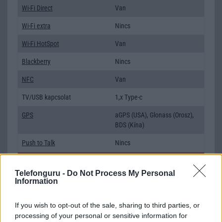
Wi-Fi Direct
Van
Wi-Fi extra
Nincs
Wi-Fi HotSpot
Van
Blackberry
Nincs
NFC
Van
TV/USB kapcsolat
1,x Type-c
GPS
aGPS (USA), Glonass (Orosz),
BDS (Kína)
Push to Talk
Nincs
AKKUMULÁTOR
Telefonguru -
Do Not Process My Personal
Information
Típus
Li-Ion
Készenléti idő h /
Az akkumulátor nem vehetõ ki!
If you wish to opt-out of the sale, sharing to third parties, or
Cserélhetőség
processing of your personal or sensitive information for