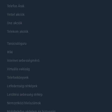
Telefon Árak
Yettel akciók
One akciók
Telekom akciók
Tanácsdóguru
Wiki
Internet sebességmérő
Virtuális valóság
Telefonkönyvek
Lefedettségi térképek
Letöltési sebesség térkép
Nemzetközi hívószámok
Mobiltelefon védelem és biztonság