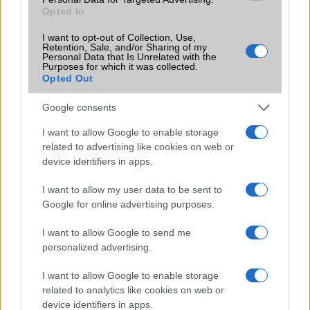
Vibra jelzés
Van
Opted In
SIM típus
nanoSIM
I want to opt-out of Collection, Use,
Retention, Sale, and/or Sharing of my
Personal Data that Is Unrelated with the
SIM-ek száma
2
Purposes for which it was collected.
Opted Out
Flight mode
Van
Google consents
Terület
Globális
I want to allow Google to enable storage
Funkciók
Samsung Pay, Always-on
related to advertising like cookies on web or
display
device identifiers in apps.
Brand
2018
I want to allow my user data to be sent to
Védelem
IP68
Google for online advertising purposes.
Limited Edition
Nincs
I want to allow Google to send me
SAR
personalized advertising.
1,25
N/A = Nincs adat. Legutóbbi frissítés: 2026-07-13 19:00:00
I want to allow Google to enable storage
related to analytics like cookies on web or
device identifiers in apps.