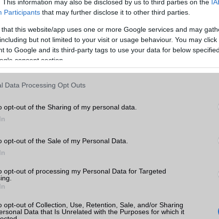
. This information may also be disclosed by us to third parties on the
IA
Participants
that may further disclose it to other third parties.
Kattints a balra nyílra a galéria folytatásához!
 that this website/app uses one or more Google services and may gath
 esetében ne keressük az S8-as QHD+ felbontást, az 1080×2220 p
including but not limited to your visit or usage behaviour. You may click 
éles képet biztosít, emiatt nem kell aggódni egy pillanatig sem, ah
 to Google and its third-party tags to use your data for below specifi
l miatt sem, ajnároztuk eleget már a megoldást, a feketét va
ogle consent section.
ekintési szög, az extra magas fényerő, az élénk színek hozzák az elv
extra a Nougatban megjelent kékfény-szűrés, valamint az eg
sékletek (adaptív, AMOLED mozi, AMOLED fénykép és alap), ezek 
l Data Processing Opt Outs
yő színegyensúlya is szabadon módosítható.
o opt-out of the Sharing of my personal data.
lay nagyon hasznos, okosan összerakták. Kétféle fényerővel műk
In
 nappali és az éjszakai használatot. Mutatja az órát, a dátumot,
 az akkumulátor százalékos állapotát és az elmulasztott eseményeke
o opt-out of the Sale of my Personal Data.
g az ikonra bökni kettőt és rögtön az adott alkalmazásba is dob. Ötl
In
 használata, ugyanis a Galaxy S8-hoz képest az A8 (2018)-ból kimar
 ehelyett dupla rákattintással lehet feléleszteni a megjelenítőt.
to opt-out of processing my Personal Data for Targeted
ing.
 teljes elő- és hátlapján Gorilla Glass 4 üveg található, így cél
In
édeni a karcoktól a telefont, már csak a csúszóssága miatt is. A fé
m keret rejti jobb oldalon a bekapcsoló-gombot, felette a „hát
o opt-out of Collection, Use, Retention, Sale, and/or Sharing
ersonal Data that Is Unrelated with the Purposes for which it
 itt sokkal okosabb elhelyezést kapott, mintha az alsó élen lenne, 
lected.