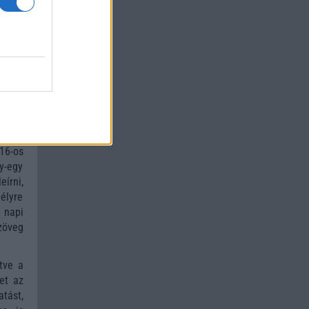
ly 14
pcsol
pedig
fikus
et jó
tlanul
 nincs
ogy a
16-os
y-egy
eírni,
élyre
 napi
zöveg
tve a
het az
tást,