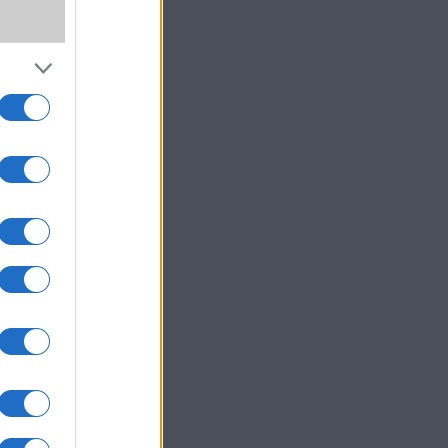
elefon
rhető
agos,
odell
USB C
kamera
ználó
lság-,
nner,
tt, a
m, 16
zsolt
 amely
z már
kár a
olcsó