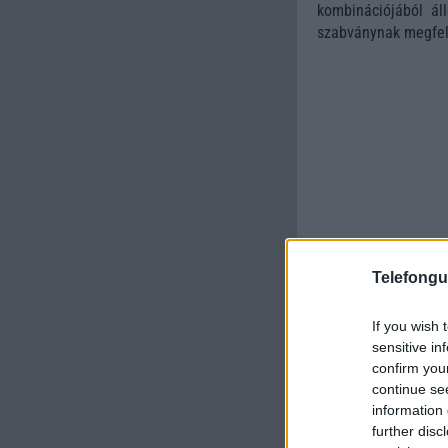
kombinációjából ál
szabványnak megfele
Telefongu
If you wish 
sensitive in
confirm you
continue se
information 
further disc