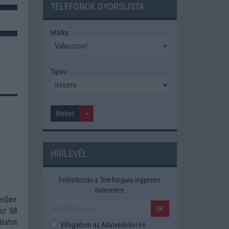
TELEFONOK GYORSLISTA
Márka :
Tipus :
HÍRLEVÉL
Feliratkozás a Telefonguru ingyenes
hírlevelére
erűen
OK
 az S8
latot
Elfogadom az
Adatvédelmi és