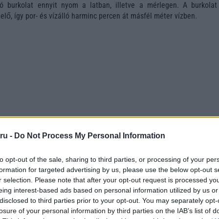
ló burkolat ennyit nyom a latban, illetve a mérlegen. A burkolat
lő, így por- és vízálló harminc percen át másfél méter vízben.
ru -
Do Not Process My Personal Information
to opt-out of the sale, sharing to third parties, or processing of your per
formation for targeted advertising by us, please use the below opt-out s
r selection. Please note that after your opt-out request is processed y
eing interest-based ads based on personal information utilized by us or
disclosed to third parties prior to your opt-out. You may separately opt-
losure of your personal information by third parties on the IAB’s list of