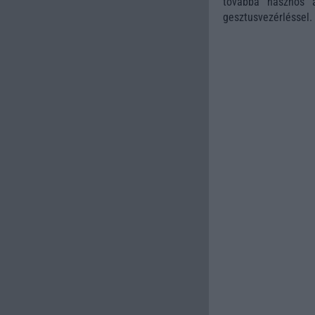
továbbá hasznos a
gesztusvezérléssel.