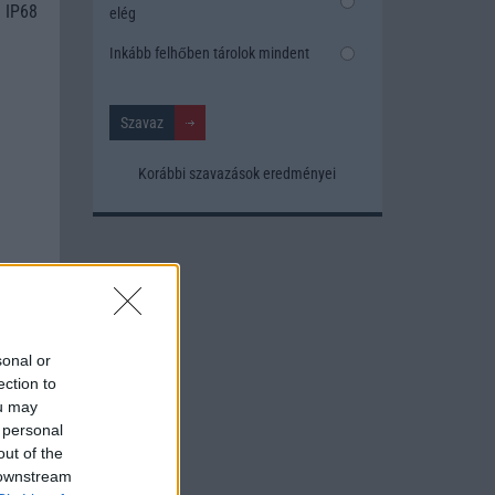
 IP68
elég
Inkább felhőben tárolok mindent
Korábbi szavazások eredményei
sonal or
ection to
ou may
 personal
out of the
 downstream