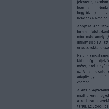
jelentette, azonban
hogy nem mindenki i
hogy bizony nem vol
nemcsak a Note-ból j
Ahogy az lenni szok
hirtelen futótűzkén
mint más, amely „
Infinity Displayt, a
érkező, sokkal olcsó
Nálunk a most januá
különbség a kijelző
méret, ahol a nyújt
is. A nem gyártói 
adaptív gyorstölté
csomag.
A dizájn egyértelm
miatt a keret nagyob
a sarkokat lekere
társul. Ez utóbbi i