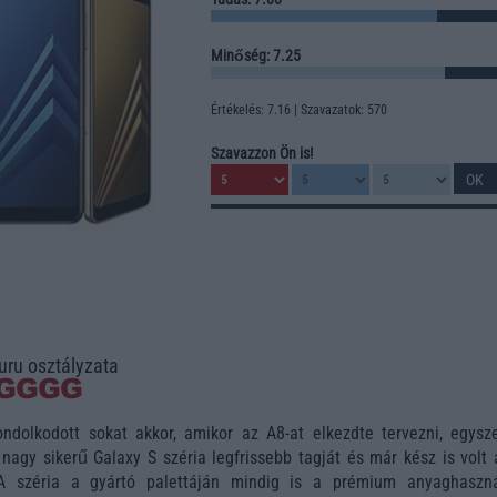
Minőség: 7.25
Értékelés: 7.16 | Szavazatok: 570
Szavazzon Ön is!
uru osztályzata
olkodott sokat akkor, amikor az A8-at elkezdte tervezni, egysz
a nagy sikerű Galaxy S széria legfrissebb tagját és már kész is volt
A széria a gyártó palettáján mindig is a prémium anyaghaszná