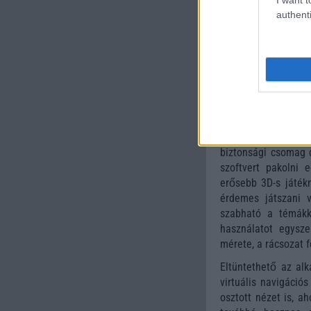
processzort belepak
authenti
nanométeres csíkszé
a 2 darab, 2.2 gig
tökéletesen passzol
gyorsító, 32 gigab
szolgálatot az új G
belassulna vagy épp
Kínos ugyan, de a t
is frissítés rá, eh
biztonsági csomag d
szoftvert pakolni 
erősebb 3D-s játékn
érdemes játszani v
szabható a témákk
használatot egysze
mérete, a rácsozat f
Eltüntethető az alk
virtuális navigáció
osztott nézet is, a