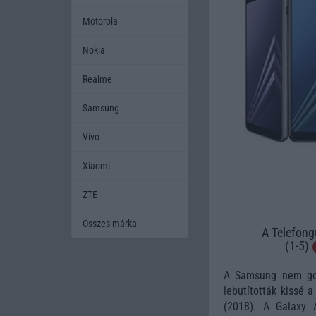
Motorola
Nokia
Realme
Samsung
Vivo
Xiaomi
ZTE
Összes márka
A Telefong
(1-5)
A Samsung nem gond
lebutították kissé 
(2018). A Galaxy 