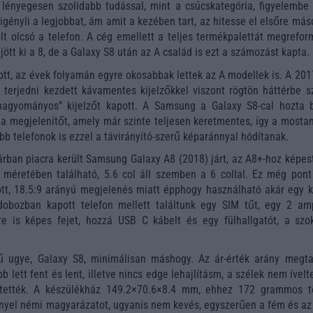
 lényegesen szolidabb tudással, mint a csúcskategória, figyelembe 
gényli a legjobbat, ám amit a kezében tart, az hitesse el elsőre más
t olcsó a telefon. A cég emellett a teljes termékpalettát megreform
ött ki a 8, de a Galaxy S8 után az A család is ezt a számozást kapta.
ott, az évek folyamán egyre okosabbak lettek az A modellek is. A 20
t terjedni kezdett kávamentes kijelzőkkel viszont rögtön háttérbe s
hagyományos” kijelzőt kapott. A Samsung a Galaxy S8-cal hozta 
zt a megjelenítőt, amely már szinte teljesen keretmentes, így a most
bb telefonok is ezzel a távirányító-szerű képaránnyal hódítanak.
rban piacra került Samsung Galaxy A8 (2018) járt, az A8+-hoz képest
 méretében található, 5.6 col áll szemben a 6 collal. Ez még pont
ott, 18.5:9 arányú megjelenés miatt épphogy használható akár egy k
dobozban kapott telefon mellett találtunk egy SIM tűt, egy 2 am
sre is képes fejet, hozzá USB C kábelt és egy fülhallgatót, a szo
ű ugye, Galaxy S8, minimálisan máshogy. Az ár-érték arány megta
b lett fent és lent, illetve nincs edge lehajlításm, a szélek nem ívelt
kítették. A készülékház 149.2×70.6×8.4 mm, ehhez 172 grammos 
gényel némi magyarázatot, ugyanis nem kevés, egyszerűen a fém és az