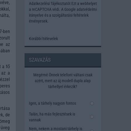
véve,
Adatkezelési Tájékoztatót
Ezt a webhelyet
okkal,
a reCAPTCHA védi. A Google
adatvédelmi
álta,
irányelve
és a
szolgáltatási feltételek
érvényesek.
17-ben
zorult
Korábbi hírlevelek
be az
anában
SZAVAZÁS
 a fő
 az a
Megérné Önnek telefont váltani csak
ézzel
azért, mert az új modell dupla alap
peres
tárhellyel érkezik?
kásos
Igen, a tárhely nagyon fontos
rtása
Talán, ha más fejlesztések is
ek, de
vannak
tömeg
 üveg
Nem, nekem a mostani tárhely is