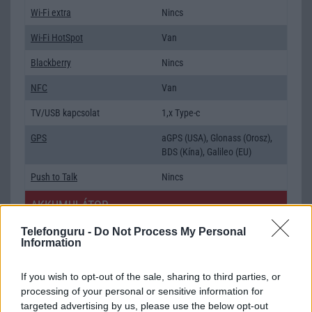
Wi-Fi extra
Nincs
Wi-Fi HotSpot
Van
Blackberry
Nincs
NFC
Van
TV/USB kapcsolat
1,x Type-c
GPS
aGPS (USA), Glonass (Orosz),
BDS (Kína), Galileo (EU)
Push to Talk
Nincs
AKKUMULÁTOR
Telefonguru -
Do Not Process My Personal
Típus
Li-Polimer
Information
Készenléti idő h /
Az akkumulátor nem vehetõ ki!
Cserélhetőség
If you wish to opt-out of the sale, sharing to third parties, or
processing of your personal or sensitive information for
Beszélgetési idő h /
Gyorstöltésre alkalmas
targeted advertising by us, please use the below opt-out
Gyorstöltés