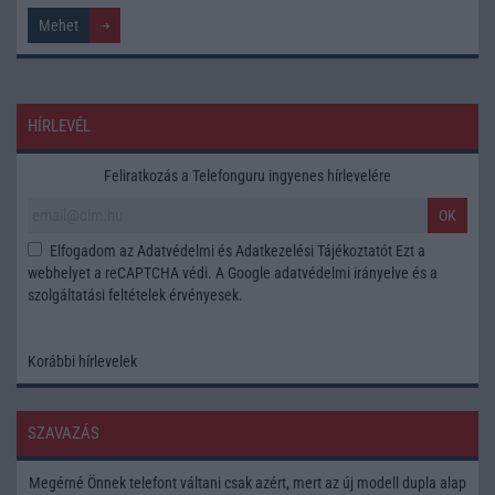
HÍRLEVÉL
Feliratkozás a Telefonguru ingyenes hírlevelére
OK
Elfogadom az
Adatvédelmi és Adatkezelési Tájékoztatót
Ezt a
webhelyet a reCAPTCHA védi. A Google
adatvédelmi irányelve
és a
szolgáltatási feltételek
érvényesek.
Korábbi hírlevelek
SZAVAZÁS
Megérné Önnek telefont váltani csak azért, mert az új modell dupla alap