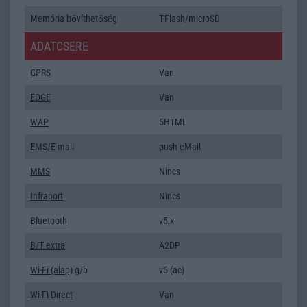
Memória bővíthetőség
T-Flash/microSD
ADATCSERE
GPRS
Van
EDGE
Van
WAP
5HTML
EMS
/E-mail
push eMail
MMS
Nincs
Infraport
Nincs
Bluetooth
v5,x
B/T extra
A2DP
Wi-Fi (alap)
g/b
v5 (ac)
Wi-Fi Direct
Van