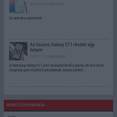
2019.12.30
| GsmArena
Itt vannak a nyertesek!
Az összes Galaxy S11 részlet egy
helyen
2019.11.18
| SamMobile
A Samsung Galaxy S11 jövő tavasszal kerül a piacra, de már most
rengeteg apró részletről pletykálnak, lássuk ezeket!
MOBILTELEFON MÁRKÁK
Apple