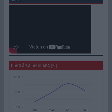
PIACI ÁR ALAKULÁSA (Ft)
40 000
38 000
36 000
feb
már
ápr
máj