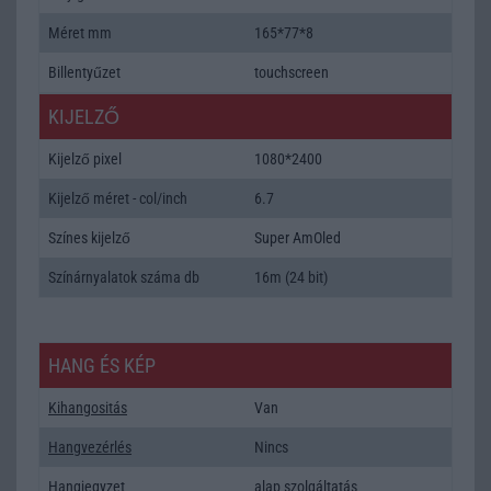
Méret mm
165*77*8
Billentyűzet
touchscreen
KIJELZŐ
Kijelző pixel
1080*2400
Kijelző méret - col/inch
6.7
Színes kijelző
Super AmOled
Színárnyalatok száma db
16m (24 bit)
HANG ÉS KÉP
Kihangositás
Van
Hangvezérlés
Nincs
Hangjegyzet
alap szolgáltatás