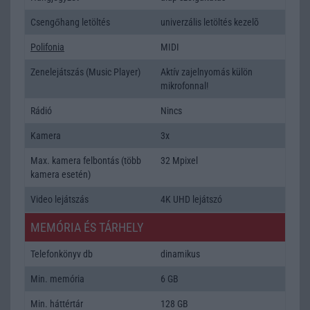
Csengőhang letöltés
univerzális letöltés kezelõ
Polifonia
MIDI
Zenelejátszás (Music Player)
Aktív zajelnyomás külön
mikrofonnal!
Rádió
Nincs
Kamera
3x
Max. kamera felbontás (több
32 Mpixel
kamera esetén)
Video lejátszás
4K UHD lejátszó
MEMÓRIA ÉS TÁRHELY
Telefonkönyv db
dinamikus
Min. memória
6 GB
Min. háttértár
128 GB