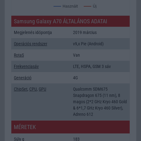
Új
Használt
Samsung Galaxy A70 ÁLTALÁNOS ADATAI
Megjelenés időpontja
2019 március
Operációs rendszer
v9,x Pie (Android)
RotaS
Van
Frekvenciasáv
LTE, HSPA, GSM 3 sáv
Generáció
4G
ChipSet
,
CPU
,
GPU
Qualcomm SDM675
Snapdragon 675 (11 nm), 8
magos (2*2 GHz Kryo 460 Gold
& 6*1,7 GHz Kryo 460 Silver),
Adreno 612
MÉRETEK
Súly g
183