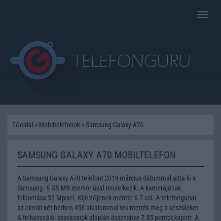
Toggle
naviga
Főoldal
>
Mobiltelefonok
>
Samsung Galaxy A70
SAMSUNG GALAXY A70 MOBILTELEFON
A Samsung Galaxy A70 telefont 2019 március dátummal adta ki a
Samsung. 6 GB MB memóriával rendelkezik. A kamerájának
felbontása 32 Mpixel. Kijelzőjének mérete 6.7 col. A telefongurun
az elmúlt két hétben 456 alkalommal tekintették meg a készüléket.
A felhasználói szavazatok alapján összesítve 7.85 pontot kapott. A