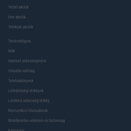
Yettel akciók
One akciók
Telekom akciók
Tanácsdóguru
Wiki
Internet sebességmérő
Virtuális valóság
Telefonkönyvek
Lefedettségi térképek
Letöltési sebesség térkép
Nemzetközi hívószámok
Mobiltelefon védelem és biztonság
Kapcsolat