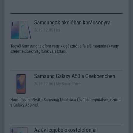
Samsungok akcióban karácsonyra
2019.12.05
| (x)
Tegyél Samsung telefont vagy kiegészítőt a fa alá magadnak vagy
szeretteidnek! Segítünk választani.
Samsung Galaxy A50 a Geekbenchen
2018.12.06
| My Smart Price
Hamarosan bővül a Samsung kínálata a középkategóriában, ezúttal
a Galaxy A50-nel.
Az év legjobb okostelefonjai!