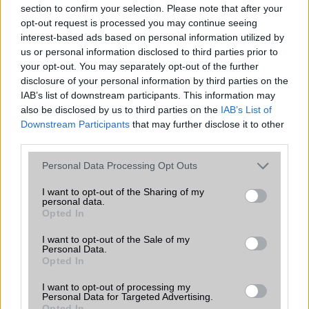
section to confirm your selection. Please note that after your
opt-out request is processed you may continue seeing
ALKALMAZÁSOK ÉS ÉRZÉKELŐK
interest-based ads based on personal information utilized by
us or personal information disclosed to third parties prior to
Java
Nincs
your opt-out. You may separately opt-out of the further
Flash
/
Ujjlenyomat olvasó
Fingerprint sensor
disclosure of your personal information by third parties on the
IAB’s list of downstream participants. This information may
SNS integráció
alap szolgáltatás
also be disclosed by us to third parties on the
IAB’s List of
Downstream Participants
that may further disclose it to other
Organizer
alap szolgáltatás
third parties.
T9 szótár
alkalmazás független szótár
Please note that this website/app uses one or more Google
Personal Data Processing Opt Outs
Office alkalmazások
DV = Document viewer (Word,
services and may gather and store information including but
Excel, PowerPoint, PDF)
not limited to your visit or usage behaviour. You may click to
I want to opt-out of the Sharing of my
personal data.
grant or deny consent to Google and its third-party tags to
Opted In
Iránytũ
ecompass
use your data for below specified purposes in below Google
consent section.
I want to opt-out of the Sale of my
Extrák
ANT+ support
Personal Data.
Opted In
EGYÉB
I want to opt-out of processing my
Vibra jelzés
alap szolgáltatás
Personal Data for Targeted Advertising.
Opted In