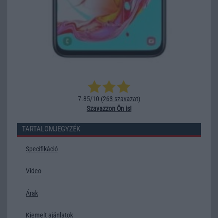
7.85/10 (
263 szavazat
)
Szavazzon Ön is!
TARTALOMJEGYZÉK
Specifikáció
Video
Árak
Kiemelt ajánlatok