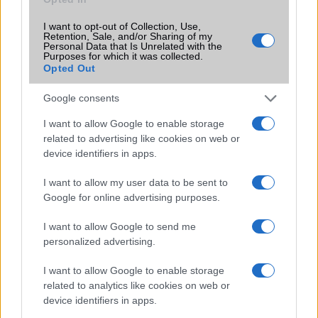
SIM típus
nanoSIM
I want to opt-out of Collection, Use,
SIM-ek száma
Retention, Sale, and/or Sharing of my
2
Personal Data that Is Unrelated with the
Purposes for which it was collected.
Flight mode
Van
Opted Out
Terület
Globális
Google consents
Funkciók
Az SM-A7050 változat csak
I want to allow Google to enable storage
Kínaiaknak készül!
related to advertising like cookies on web or
Brand
2019
device identifiers in apps.
Védelem
Nincs
I want to allow my user data to be sent to
Google for online advertising purposes.
Limited Edition
Nincs
I want to allow Google to send me
SAR
1,48
personalized advertising.
N/A = Nincs adat. Legutóbbi frissítés: 2026-07-13 19:00:00
I want to allow Google to enable storage
related to analytics like cookies on web or
device identifiers in apps.