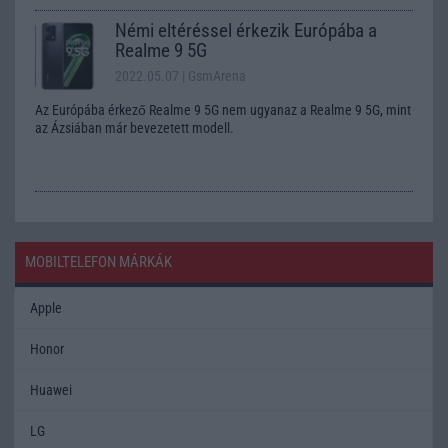
Némi eltéréssel érkezik Európába a
Realme 9 5G
2022.05.07
| GsmArena
Az Európába érkező Realme 9 5G nem ugyanaz a Realme 9 5G, mint
az Ázsiában már bevezetett modell.
MOBILTELEFON MÁRKÁK
Apple
Honor
Huawei
LG