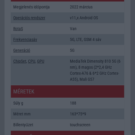
Megjelenés időpontja
2022 március
Operációs rendszer
v11,x Android OS
RotaS
Van
Frekvenciasáv
5G, LTE, GSM 4 sáv
Generáció
5G
ChipSet
,
CPU
,
GPU
MediaTek Dimensity 810 5G (6
nm), 8 magos (2*2,4 GHz
Cortex-A76 & 6*2 GHz Cortex-
A55), Mali G57
MÉRETEK
Súly g
188
Méret mm
163*75*9
Billentyűzet
touchscreen