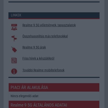
LINKEK
Realme 9 5G vélemények, tapasztalatok
Összehasonlítás más telefonokkal
Realme 9 5G árak
Friss hírek a készülékről
További Realme mobiltelefonok
PIACI ÁR ALAKULÁSA
Nincs elegendő adat
Realme 9 5G ÁLTALÁNOS ADATAI