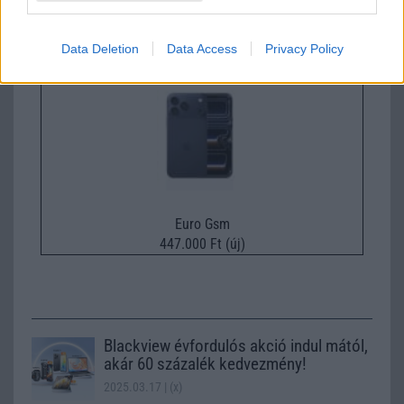
489.000 Ft (új)
Data Deletion
Data Access
Privacy Policy
Apple iPhone 17 Pro
Euro Gsm
447.000 Ft (új)
Blackview évfordulós akció indul mától,
akár 60 százalék kedvezmény!
2025.03.17
| (x)