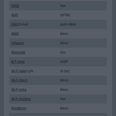
EDGE
Van
WAP
5HTML
EMS
/E-mail
push eMail
MMS
Nincs
Infraport
Nincs
Bluetooth
v5,x
B/T extra
A2DP
Wi-Fi (alap)
g/b
v5 (ac)
Wi-Fi Direct
Nincs
Wi-Fi extra
Nincs
Wi-Fi HotSpot
Van
Blackberry
Nincs