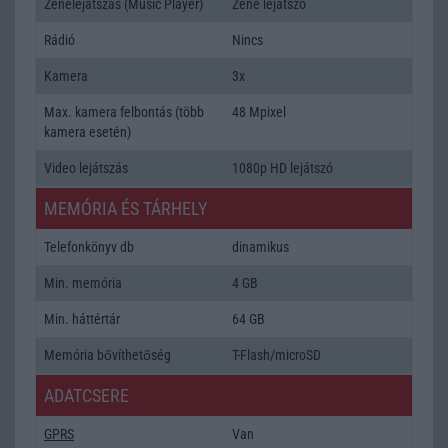
Zenelejátszás (Music Player)
Zene lejátszó
Rádió
Nincs
Kamera
3x
Max. kamera felbontás (több
48 Mpixel
kamera esetén)
Video lejátszás
1080p HD lejátszó
MEMÓRIA ÉS TÁRHELY
Telefonkönyv db
dinamikus
Min. memória
4 GB
Min. háttértár
64 GB
Memória bővíthetőség
T-Flash/microSD
ADATCSERE
GPRS
Van