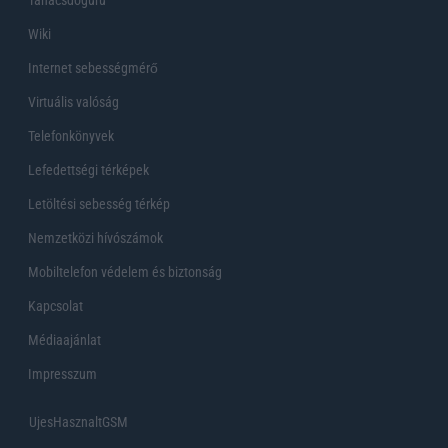
Wiki
Internet sebességmérő
Virtuális valóság
Telefonkönyvek
Lefedettségi térképek
Letöltési sebesség térkép
Nemzetközi hívószámok
Mobiltelefon védelem és biztonság
Kapcsolat
Médiaajánlat
Impresszum
UjesHasznaltGSM