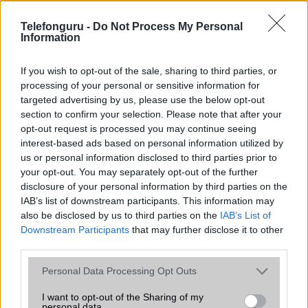
Flash
/
Ujjlenyomat olvasó
Fingerprint sensor
Telefonguru -
Do Not Process My Personal
SNS integráció
alap szolgáltatás
Information
Organizer
alap szolgáltatás
If you wish to opt-out of the sale, sharing to third parties, or
T9 szótár
alkalmazás független szótár
processing of your personal or sensitive information for
targeted advertising by us, please use the below opt-out
Office alkalmazások
alap szolgáltatás
section to confirm your selection. Please note that after your
opt-out request is processed you may continue seeing
Iránytũ
ecompass
interest-based ads based on personal information utilized by
Extrák
Nincs
us or personal information disclosed to third parties prior to
your opt-out. You may separately opt-out of the further
EGYÉB
disclosure of your personal information by third parties on the
IAB’s list of downstream participants. This information may
Vibra jelzés
alap szolgáltatás
also be disclosed by us to third parties on the
IAB’s List of
Downstream Participants
that may further disclose it to other
SIM típus
nanoSIM
third parties.
SIM-ek száma
2
Please note that this website/app uses one or more Google
Personal Data Processing Opt Outs
services and may gather and store information including but
Flight mode
Van
not limited to your visit or usage behaviour. You may click to
I want to opt-out of the Sharing of my
personal data.