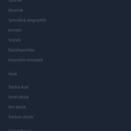
Tabletek
Okosórák
Tartozékok, kiegeszítők
Keresés
Tesztek
Összehasonlítás
Használati útmutatók
Hirek
Telefon Árak
Yettel akciók
One akciók
Telekom akciók
Tanácsdóguru