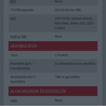
NFC
Nincs
TV/USB kapcsolat
OtG (On-the-Go USB)
GPS
aGPS (USA), Glonass (Orosz),
BDS (Kína), Galileo (EU), QZSS
(Japán)
Push to Talk
Nincs
AKKUMULÁTOR
Típus
Li-Polimer
Készenléti idő h /
Az akkumulátor nem vehetõ ki!
Cserélhetőség
Beszélgetési idő h /
18W-os gyorstöltés
Gyorstöltés
ALKALMAZÁSOK ÉS ÉRZÉKELŐK
Java
Nincs