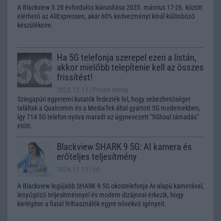
A Blackview 3.28 évfordulós kiárusítása 2025. március 17-26. között
elérhető az AliExpressen, akár 60% kedvezményt kínál különböző
készülékeire.
Ha 5G telefonja szerepel ezen a listán,
akkor mielőbb telepítenie kell az összes
frissítést!
2023.12.11
| Phone Arena
Szingapúri egyetemi kutatók fedezték fel, hogy sebezhetőséget
találtak a Qualcomm és a MediaTek által gyártott 5G modemekben,
így 714 5G telefon nyitva maradt az úgynevezett "5Ghoul támadás"
előtt.
Blackview SHARK 9 5G: AI kamera és
erőteljes teljesítmény
2024.11.11
| (x)
A Blackview legújabb SHARK 9 5G okostelefonja AI-alapú kamerával,
lenyűgöző teljesítménnyel és modern dizájnnal érkezik, hogy
kielégítse a fiatal felhasználók egyre növekvő igényeit.