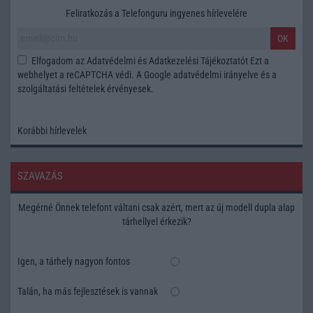
Feliratkozás a Telefonguru ingyenes hírlevelére
OK
Elfogadom az
Adatvédelmi és Adatkezelési Tájékoztatót
Ezt a
webhelyet a reCAPTCHA védi. A Google
adatvédelmi irányelve
és a
szolgáltatási feltételek
érvényesek.
Korábbi hírlevelek
SZAVAZÁS
Megérné Önnek telefont váltani csak azért, mert az új modell dupla alap
tárhellyel érkezik?
Igen, a tárhely nagyon fontos
Talán, ha más fejlesztések is vannak