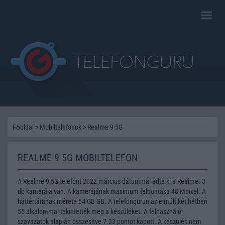
Toggle
naviga
Főoldal
>
Mobiltelefonok
>
Realme 9 5G
REALME 9 5G MOBILTELEFON
A Realme 9 5G telefont 2022 március dátummal adta ki a Realme. 3
db kamerája van. A kamerájának maximum felbontása 48 Mpixel. A
háttértárának mérete 64 GB GB. A telefongurun az elmúlt két hétben
55 alkalommal tekintették meg a készüléket. A felhasználói
szavazatok alapján összesítve 7.33 pontot kapott. A készülék nem