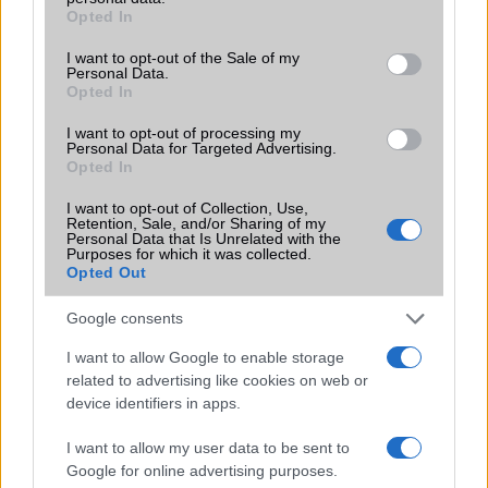
Terület
Globális
grant or deny consent to Google and its third-party tags to
Opted In
use your data for below specified purposes in below Google
Funkciók
Nincs
consent section.
I want to opt-out of the Sale of my
Personal Data.
Brand
2022
Opted In
Védelem
Nincs
I want to opt-out of processing my
Personal Data for Targeted Advertising.
Limited Edition
Nincs
Opted In
SAR
1,05
I want to opt-out of Collection, Use,
Retention, Sale, and/or Sharing of my
N/A = Nincs adat. Legutóbbi frissítés: 2026-07-13 19:00:00
Personal Data that Is Unrelated with the
Purposes for which it was collected.
Opted Out
Google consents
I want to allow Google to enable storage
related to advertising like cookies on web or
device identifiers in apps.
Új és Használt GSM kiemelt ajánlatok
I want to allow my user data to be sent to
Apple iPhone 15 Pro
Google for online advertising purposes.