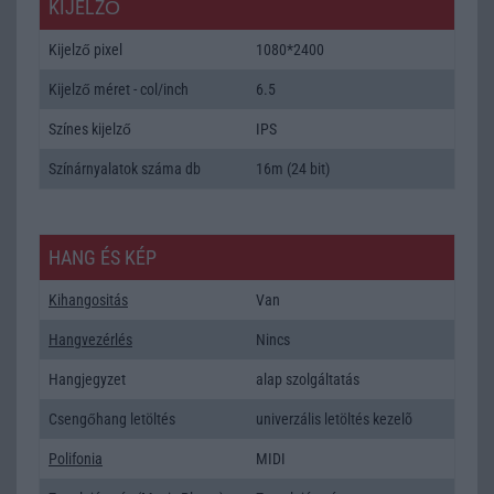
KIJELZŐ
Kijelző pixel
1080*2400
Kijelző méret - col/inch
6.5
Színes kijelző
IPS
Színárnyalatok száma db
16m (24 bit)
HANG ÉS KÉP
Kihangositás
Van
Hangvezérlés
Nincs
Hangjegyzet
alap szolgáltatás
Csengőhang letöltés
univerzális letöltés kezelõ
Polifonia
MIDI