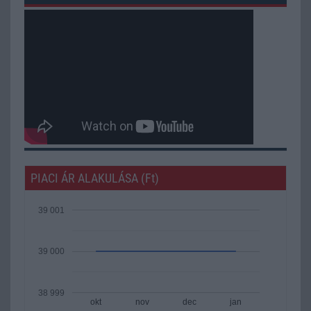
PIACI ÁR ALAKULÁSA (Ft)
39 001
39 000
38 999
okt
nov
dec
jan