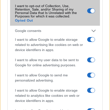
SIM-ek száma
2
I want to opt-out of Collection, Use,
Retention, Sale, and/or Sharing of my
Flight mode
Van
Personal Data that Is Unrelated with the
Purposes for which it was collected.
Terület
Kína
Opted Out
Funkciók
90Hz frissítési gyakoriság, 480
Google consents
nits typ. brightness
(advertised)
I want to allow Google to enable storage
related to advertising like cookies on web or
Brand
Nincs
device identifiers in apps.
Védelem
Nincs
I want to allow my user data to be sent to
Limited Edition
Nincs
Google for online advertising purposes.
SAR
0,99
I want to allow Google to send me
N/A = Nincs adat. Legutóbbi frissítés: 2026-07-13 19:00:00
personalized advertising.
I want to allow Google to enable storage
related to analytics like cookies on web or
device identifiers in apps.