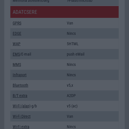
Memória bővíthetőség
T-Flash/microSD
ADATCSERE
GPRS
Van
EDGE
Nincs
WAP
5HTML
EMS
/E-mail
push eMail
MMS
Nincs
Infraport
Nincs
Bluetooth
v5,x
B/T extra
A2DP
Wi-Fi (alap)
g/b
v5 (ac)
Wi-Fi Direct
Van
Wi-Fi extra
Nincs