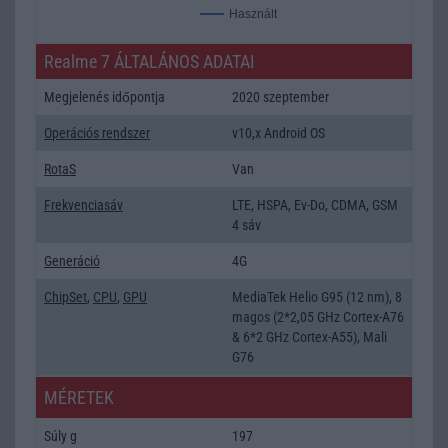
Használt
Realme 7 ÁLTALÁNOS ADATAI
Megjelenés időpontja
2020 szeptember
Operációs rendszer
v10,x Android OS
RotaS
Van
Frekvenciasáv
LTE, HSPA, Ev-Do, CDMA, GSM
4 sáv
Generáció
4G
ChipSet
,
CPU
,
GPU
MediaTek Helio G95 (12 nm), 8
magos (2*2,05 GHz Cortex-A76
& 6*2 GHz Cortex-A55), Mali
G76
MÉRETEK
Súly g
197