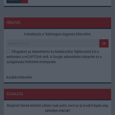
HÍRLEVÉL
Feliratkozás a Telefonguru ingyenes hírlevelére
OK
Elfogadom az
Adatvédelmi és Adatkezelési Tájékoztatót
Ezt a
webhelyet a reCAPTCHA védi. A Google
adatvédelmi irányelve
és a
szolgáltatási feltételek
érvényesek.
Korábbi hírlevelek
SZAVAZÁS
Megérné Önnek telefont váltani csak azért, mert az új modell dupla alap
tárhellyel érkezik?