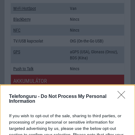
Wi-Fi HotSpot
Van
Blackberry
Nincs
NFC
Nincs
TV/USB kapcsolat
OtG (On-the-Go USB)
GPS
aGPS (USA), Glonass (Orosz),
BDS (Kína)
Push to Talk
Nincs
AKKUMULÁTOR
Típus
Li-Polimer
Telefonguru -
Do Not Process My Personal
Information
Készenléti idő h /
Az akkumulátor nem vehetõ ki!
Cserélhetőség
If you wish to opt-out of the sale, sharing to third parties, or
Beszélgetési idő h /
Gyorstöltésre alkalmas
processing of your personal or sensitive information for
Gyorstöltés
targeted advertising by us, please use the below opt-out
section to confirm your selection. Please note that after your