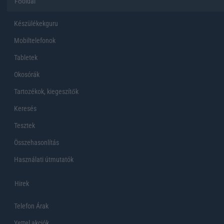
Főoldal
Készülékekguru
Mobiltelefonok
Tabletek
Okosórák
Tartozékok, kiegeszítők
Keresés
Tesztek
Összehasonlítás
Használati útmutatók
Hirek
Telefon Árak
Yettel akciók