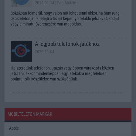
2016.01.14
| SamMobile
Sokakban felmerül, hogy vajon mit lehet tenni akkor, ha Samsung
okostelefonján elfelejti a lezárt képernyõ feloldó jelszavát, kódját
vagy a mintát. Szerencsére van megoldás.
A legjobb telefonok játékhoz
2022.11.04
Ha szeretünk telefonon, utazás vagy éppen várakozás közben
játszani, akkor mindenképpen egy játékokra megfelelően
optimalizált készülékre van szükségünk.
MOBILTELEFON MÁRKÁK
Apple