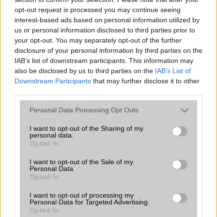
ALKALMAZÁSOK ÉS ÉRZÉKELŐK
opt-out request is processed you may continue seeing
interest-based ads based on personal information utilized by
Java
Nincs
us or personal information disclosed to third parties prior to
your opt-out. You may separately opt-out of the further
Flash
/
Ujjlenyomat olvasó
Fingerprint sensor
disclosure of your personal information by third parties on the
SNS integráció
alap szolgáltatás
IAB’s list of downstream participants. This information may
also be disclosed by us to third parties on the
IAB’s List of
Organizer
alap szolgáltatás
Downstream Participants
that may further disclose it to other
third parties.
T9 szótár
alkalmazás független szótár
Please note that this website/app uses one or more Google
Personal Data Processing Opt Outs
Office alkalmazások
alap szolgáltatás
services and may gather and store information including but
not limited to your visit or usage behaviour. You may click to
I want to opt-out of the Sharing of my
Iránytũ
ecompass
personal data.
grant or deny consent to Google and its third-party tags to
Opted In
Extrák
Nincs
use your data for below specified purposes in below Google
consent section.
I want to opt-out of the Sale of my
EGYÉB
Personal Data.
Opted In
Vibra jelzés
alap szolgáltatás
I want to opt-out of processing my
SIM típus
Personal Data for Targeted Advertising.
nanoSIM
Opted In