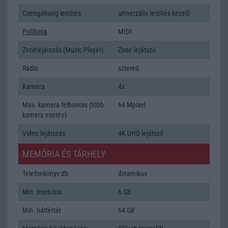
Csengőhang letöltés
univerzális letöltés kezelõ
Polifonia
MIDI
Zenelejátszás (Music Player)
Zene lejátszó
Rádió
sztereó
Kamera
4x
Max. kamera felbontás (több
64 Mpixel
kamera esetén)
Video lejátszás
4K UHD lejátszó
MEMÓRIA ÉS TÁRHELY
Telefonkönyv db
dinamikus
Min. memória
6 GB
Min. háttértár
64 GB