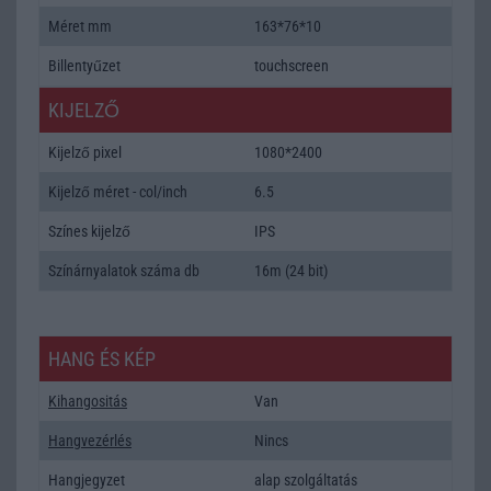
Méret mm
163*76*10
Billentyűzet
touchscreen
KIJELZŐ
Kijelző pixel
1080*2400
Kijelző méret - col/inch
6.5
Színes kijelző
IPS
Színárnyalatok száma db
16m (24 bit)
HANG ÉS KÉP
Kihangositás
Van
Hangvezérlés
Nincs
Hangjegyzet
alap szolgáltatás