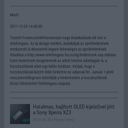
Mod1
2011-12-23 14:40:00
Tisztelt Forumozónk!Hamarosan nagy átalakulások elé néz a
telefonguru. Az új design mellett, átalakítjuk az apróhirdetések
rendszerét is.Mostantól ingyen lehetséges az apróhirdetések
feladása a http://www.telefonguru.hu/szolg/hirdetesek.asp oldalon.
Ezen hirdetések megjelennek az adott telefon adatlapján is, a
hozzászólások alatt egy külön listában. Kérjük, hogy a
hozzászólások között több hirdetést ne adjanak fel. Január 1-jétõl
visszamenõlegesen kitöröljük a hirdetéseket a hozzászólások
közül.Üdvözlettel:Telefonguru csapata
Hatalmas, hajlított OLED kijelzővel jött
a Sony Xperia XZ3
2018.08.30
| Phone Arena