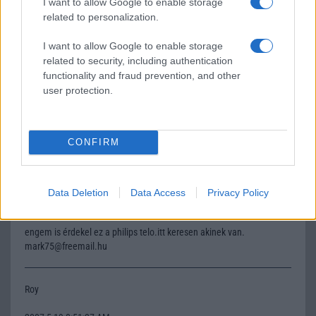
I want to allow Google to enable storage
érdekel valakit.tisti78@invitel.hu
related to personalization.
I want to allow Google to enable storage
éva
related to security, including authentication
functionality and fraud prevention, and other
2007-1-23 8:40:39 PM
user protection.
tisti! Szerintem kamu, mert még mindig nem válaszoltál. Engem
érdekel egy ilyen, reális áron. Ha valaki tud írjon az
evaszeli@citromail.hu. -ra.
CONFIRM
mark007
Data Deletion
Data Access
Privacy Policy
2007-2-19 11:09:05 PM
engem is érdekel ez a philips telo.itt keresen akinek van.
mark75@freemail.hu
Roy