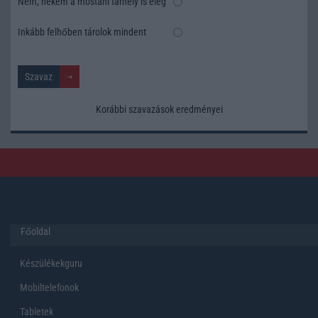
Nem, nekem a mostani tárhely is elég
Inkább felhőben tárolok mindent
Korábbi szavazások eredményei
Főoldal
Készülékekguru
Mobiltelefonok
Tabletek