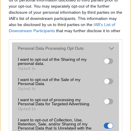
250.000 Ft (új)
your opt-out. You may separately opt-out of the further
disclosure of your personal information by third parties on the
IAB’s list of downstream participants. This information may
Apple iPhone 16 Pro
also be disclosed by us to third parties on the
IAB’s List of
Downstream Participants
that may further disclose it to other
third parties.
Please note that this website/app uses one or more Google
Personal Data Processing Opt Outs
services and may gather and store information including but
not limited to your visit or usage behaviour. You may click to
I want to opt-out of the Sharing of my
personal data.
grant or deny consent to Google and its third-party tags to
Opted In
use your data for below specified purposes in below Google
Nyugati GSM
consent section.
I want to opt-out of the Sale of my
Personal Data.
360.000 Ft (új)
Opted In
I want to opt-out of processing my
Personal Data for Targeted Advertising.
helo
Opted In
2006-9-28 5:42:23 PM
I want to opt-out of Collection, Use,
Retention, Sale, and/or Sharing of my
Personal Data that Is Unrelated with the
elso jol néz ki most veszek egy ilyet a ,, helyröl