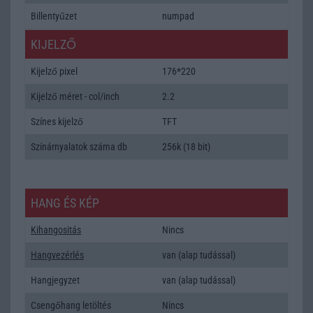
Billentyűzet
numpad
KIJELZŐ
Kijelző pixel
176*220
Kijelző méret - col/inch
2.2
Színes kijelző
TFT
Színárnyalatok száma db
256k (18 bit)
HANG ÉS KÉP
Kihangositás
Nincs
Hangvezérlés
van (alap tudással)
Hangjegyzet
van (alap tudással)
Csengőhang letöltés
Nincs