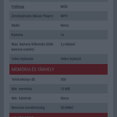
Polifonia
MIDI
Zenelejátszás (Music Player)
MP3
Rádió
Nincs
Kamera
1x
Max. kamera felbontás (több
2,x Mpixel
kamera esetén)
Video lejátszás
Video lejátszó
MEMÓRIA ÉS TÁRHELY
Telefonkönyv db
500
Min. memória
10 MB
Min. háttértár
Nincs
Memória bővíthetőség
SD/MMC