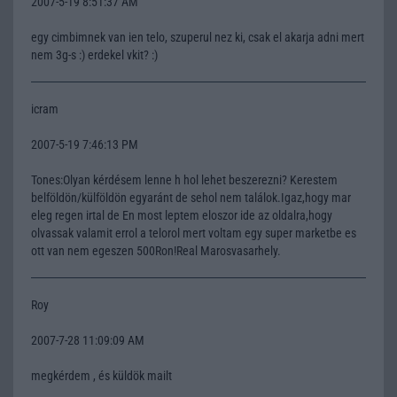
2007-5-19 8:51:37 AM
egy cimbimnek van ien telo, szuperul nez ki, csak el akarja adni mert
nem 3g-s :) erdekel vkit? :)
icram
2007-5-19 7:46:13 PM
Tones:Olyan kérdésem lenne h hol lehet beszerezni? Kerestem
belföldön/külföldön egyaránt de sehol nem találok.Igaz,hogy mar
eleg regen irtal de En most leptem eloszor ide az oldalra,hogy
olvassak valamit errol a telorol mert voltam egy super marketbe es
ott van nem egeszen 500Ron!Real Marosvasarhely.
Roy
2007-7-28 11:09:09 AM
megkérdem , és küldök mailt