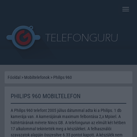
Toggle
naviga
Főoldal
>
Mobiltelefonok
>
Philips 960
PHILIPS 960 MOBILTELEFON
A Philips 960 telefont 2005 július dátummal adta ki a Philips. 1 db
kamerája van. A kamerájának maximum felbontása 2,x Mpixel. A
háttértárának mérete Nincs GB. A telefongurun az elmúlt két hétben
17 alkalommal tekintették meg a készüléket. A felhasználói
szavazatok alapján összesítve 6.33 pontot kapott. A készülék nem