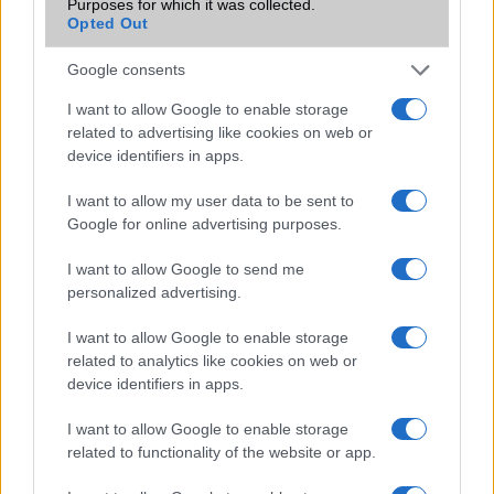
Purposes for which it was collected.
Opted Out
G
Google consents
2006-11-1 2:10:23 PM
I want to allow Google to enable storage
related to advertising like cookies on web or
Kinézetre nem rossz, kár, h hozzánk nem jött be...
device identifiers in apps.
I want to allow my user data to be sent to
Tones
Google for online advertising purposes.
2006-11-15 6:40:55 PM
I want to allow Google to send me
personalized advertising.
Olyan kérdésem lenne h hol lehet beszerezni? Kerestem
belföldön/külföldön egyaránt de sehol nem találok.
I want to allow Google to enable storage
related to analytics like cookies on web or
device identifiers in apps.
tisti
I want to allow Google to enable storage
2006-12-19 7:50:55 PM
related to functionality of the website or app.
Tudok szerezni vadcsi újat, dobozában, mindennel együtt, ha