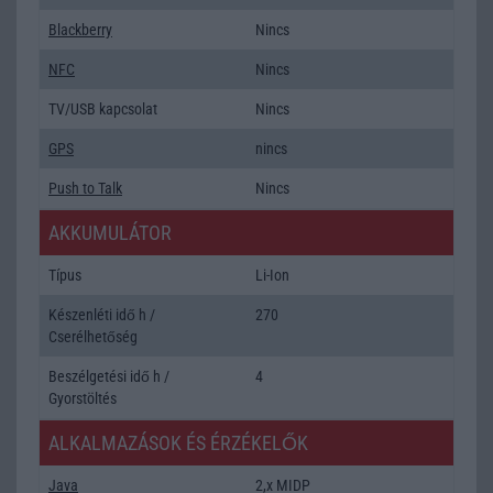
Blackberry
Nincs
NFC
Nincs
TV/USB kapcsolat
Nincs
GPS
nincs
Push to Talk
Nincs
AKKUMULÁTOR
Típus
Li-Ion
Készenléti idő h /
270
Cserélhetőség
Beszélgetési idő h /
4
Gyorstöltés
ALKALMAZÁSOK ÉS ÉRZÉKELŐK
Java
2,x MIDP