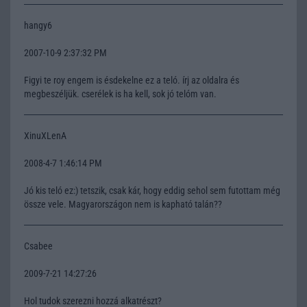
hangy6
2007-10-9 2:37:32 PM
Figyi te roy engem is ésdekelne ez a teló. írj az oldalra és
megbeszéljük. cserélek is ha kell, sok jó telóm van.
XinuXLenA
2008-4-7 1:46:14 PM
Jó kis teló ez:) tetszik, csak kár, hogy eddig sehol sem futottam még
össze vele. Magyarországon nem is kapható talán??
Csabee
2009-7-21 14:27:26
Hol tudok szerezni hozzá alkatrészt?