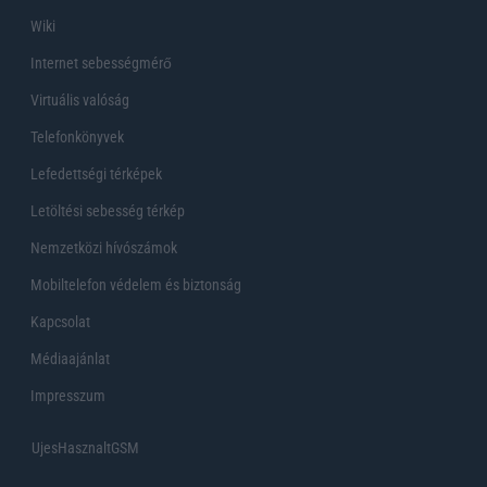
Wiki
Internet sebességmérő
Virtuális valóság
Telefonkönyvek
Lefedettségi térképek
Letöltési sebesség térkép
Nemzetközi hívószámok
Mobiltelefon védelem és biztonság
Kapcsolat
Médiaajánlat
Impresszum
UjesHasznaltGSM