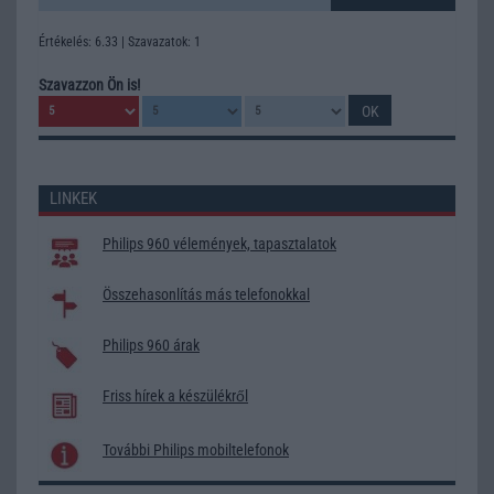
Értékelés: 6.33 | Szavazatok: 1
Szavazzon Ön is!
LINKEK
Philips 960 vélemények, tapasztalatok
Összehasonlítás más telefonokkal
Philips 960 árak
Friss hírek a készülékről
További Philips mobiltelefonok