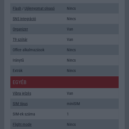
Flash
/
Ujjlenyomat olvasó
Nincs
SNS integráció
Nincs
Organizer
Van
T9 szótár
Van
Office alkalmazások
Nincs
Iránytũ
Nincs
Extrák
Nincs
EGYÉB
Vibra jelzés
Van
SIM típus
miniSIM
SIM-ek száma
1
Flight mode
Nincs