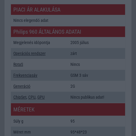
PIACI ÁR ALAKULÁSA
Nincs elegendő adat
Philips 960 ÁLTALÁNOS ADATAI
Megjelenés időpontja
2005 július
Operációs rendszer
zárt
RotaS
Nincs
Frekvenciasáv
GSM 3 sáv
Generáció
2G
ChipSet
,
CPU
,
GPU
Nincs publikus adat!
MÉRETEK
Súly g
95
Méret mm
95*48*23