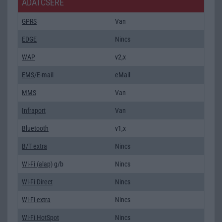
ADATCSERE
GPRS
Van
EDGE
Nincs
WAP
v2,x
EMS
/E-mail
eMail
MMS
Van
Infraport
Van
Bluetooth
v1,x
B/T extra
Nincs
Wi-Fi (alap)
g/b
Nincs
Wi-Fi Direct
Nincs
Wi-Fi extra
Nincs
Wi-Fi HotSpot
Nincs