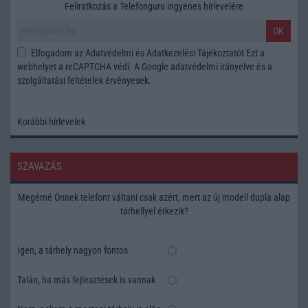
Feliratkozás a Telefonguru ingyenes hírlevelére
OK
Elfogadom az
Adatvédelmi és Adatkezelési Tájékoztatót
Ezt a
webhelyet a reCAPTCHA védi. A Google
adatvédelmi irányelve
és a
szolgáltatási feltételek
érvényesek.
Korábbi hírlevelek
SZAVAZÁS
Megérné Önnek telefont váltani csak azért, mert az új modell dupla alap
tárhellyel érkezik?
Igen, a tárhely nagyon fontos
Talán, ha más fejlesztések is vannak