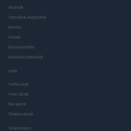
Okosórák
Tartozékok, kiegeszítők
Keresés
Tesztek
Összehasonlítás
Használati útmutatók
Hirek
Telefon Árak
Yettel akciók
One akciók
Telekom akciók
Tanácsdóguru