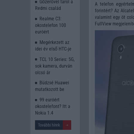
Gőzerővel tarol a
A telefon egyérte
Redmi család
forintért? Az Alcat
valamint egy öt col
Realme C3:
FullView megjelenítő
okostelefon 100
euróért
Megérkezett az
idei év első HTC-je
TCL 10 Series: 5G,
sok kamera, durván
olcsó ár
Büdzsé Huawei
mutatkozott be
99 euróért
okostelefont? Itt a
Nokia 1.4
További hírek