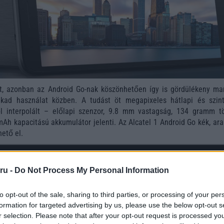
t, azonban az Android Go-nak köszönhetően így is gördülékeny ma
kad használat közben. A tudást öt megapixeles hátlapi és szin
l interpolált – előlapi szenzor, 9.8 mm vastagság, 134 gramm t
Ah kapacitású akkumulátor jelenti. Az Alcatel 1 Android Go kék, ara
hető el.
ru -
Do Not Process My Personal Information
to opt-out of the sale, sharing to third parties, or processing of your per
formation for targeted advertising by us, please use the below opt-out s
r selection. Please note that after your opt-out request is processed y