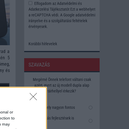
Elfogadom az
Adatvédelmi és
Adatkezelési Tájékoztatót
Ezt a webhelyet
a reCAPTCHA védi. A Google
adatvédelmi
irányelve
és a
szolgáltatási feltételek
érvényesek.
Korábbi hírlevelek
rad a
tén 5
ömeg,
SZAVAZÁS
ny és
Megérné Önnek telefont váltani csak
azért, mert az új modell dupla alap
tárhellyel érkezik?
Igen, a tárhely nagyon fontos
sonal or
ection to
Talán, ha más fejlesztések is
vannak
ou may