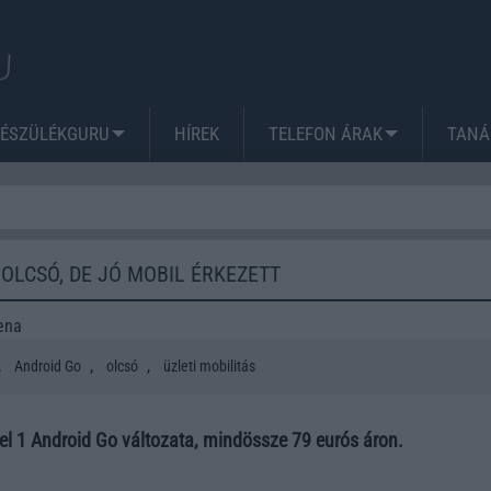
KÉSZÜLÉKGURU
HÍREK
TELEFON ÁRAK
TANÁ
OLCSÓ, DE JÓ MOBIL ÉRKEZETT
ena
,
,
,
Android Go
olcsó
üzleti mobilitás
el 1 Android Go változata, mindössze 79 eurós áron.