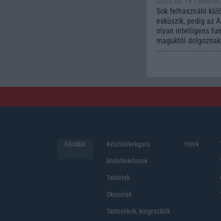
2026.06.14
| Androi
Sok felhasználó kül
esküszik, pedig az 
olyan intelligens fu
maguktól dolgoznak 
Főoldal
Készülékekguru
Hirek
Mobiltelefonok
Tabletek
Okosórák
Tartozékok, kiegeszítők