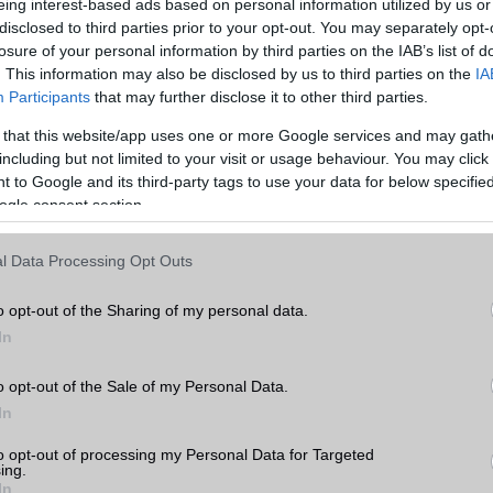
eing interest-based ads based on personal information utilized by us or
disclosed to third parties prior to your opt-out. You may separately opt-
losure of your personal information by third parties on the IAB’s list of
. This information may also be disclosed by us to third parties on the
IA
Participants
that may further disclose it to other third parties.
 that this website/app uses one or more Google services and may gath
including but not limited to your visit or usage behaviour. You may click 
 to Google and its third-party tags to use your data for below specifi
ogle consent section.
l Data Processing Opt Outs
elefongurus hírek erre!
o opt-out of the Sharing of my personal data.
In
o opt-out of the Sale of my Personal Data.
ó linkek:
In
to opt-out of processing my Personal Data for Targeted
ing.
In