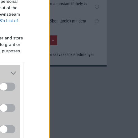
 personal
Nem, nekem a mostani tárhely is
out of the
elég
 downstream
B’s List of
Inkább felhőben tárolok mindent
er and store
to grant or
ed purposes
Korábbi szavazások eredményei