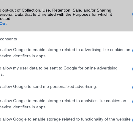
o opt-out of Collection, Use, Retention, Sale, and/or Sharing
ersonal Data that Is Unrelated with the Purposes for which it
lected.
Out
consents
o allow Google to enable storage related to advertising like cookies on
SM kiemelt ajánlatok
evice identifiers in apps.
o allow my user data to be sent to Google for online advertising
xy S26
Samsung Galaxy S26 Ultra
Samsung Galaxy S25
s.
to allow Google to send me personalized advertising.
o allow Google to enable storage related to analytics like cookies on
evice identifiers in apps.
o allow Google to enable storage related to functionality of the website
SM
Euro Gsm
Euro Gsm