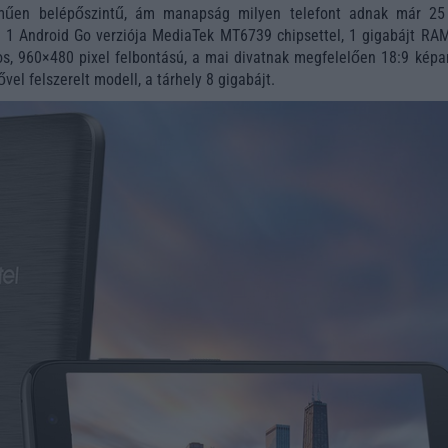
lműen belépőszintű, ám manapság milyen telefont adnak már 25
el 1 Android Go verziója MediaTek MT6739 chipsettel, 1 gigabájt RAM
os, 960×480 pixel felbontású, a mai divatnak megfelelően 18:9 képa
vel felszerelt modell, a tárhely 8 gigabájt.