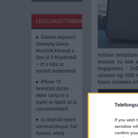
LEGOLVASOTTABBAK
Számos népszerű
Samsung Galaxy
készülék kimarad a
Valóban belépőszin
One UI 9 frissítésből
rendszer és nem a
– itt a lista az
megapixeles – 2-rő
érintett modellekről
valamint egy 2000 m
iPhone 18
fekete színekben ér
bemutató dátum -
ekkor rántja le a
leplet az Apple az új
Telefongu
csúcsmobilokról
Az Android rejtett
If you wish 
automatizmusai: hat
sensitive in
confirm you
funkció, amely