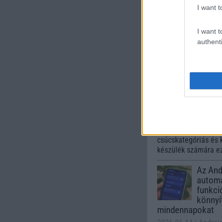
245.000 Ft 
I want t
I want t
authenti
Számo
Galaxy
One UI 
lista a
2026.06.30
| Phone
A One UI 9 érkezése
intelligencia-funkci
kezelőfelületet hoz
csúcskategóriás és 
készülék számára ez
Az Andr
automa
funkci
könnyí
mindennapokat