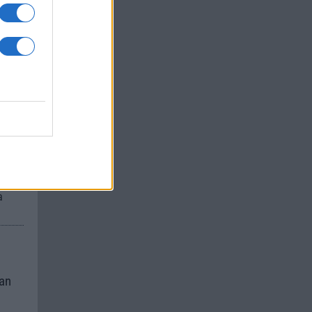
um -
az
okról
 Pro
t,
a
kan