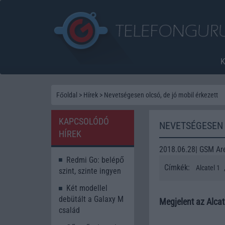
Főoldal
>
Hírek
>
Nevetségesen olcsó, de jó mobil érkezett
KAPCSOLÓDÓ
NEVETSÉGESEN 
HÍREK
2018.06.28| GSM Ar
Redmi Go: belépő
Címkék:
Alcatel 1
szint, szinte ingyen
Két modellel
debütált a Galaxy M
Megjelent az Alcat
család