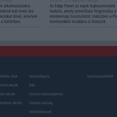
d Police
2026.07.12
| Android Central
ön alkalmazásokra
Az Edge Panel az egyik leghasznosabb
Android már évek óta
funkció, amely jelentősen felgyorsítja a
nkciókat kínál, amelyek
mindennapi használatot, miközben a Pi
a háttérben.
telefonokból továbbra is hiányzik.
Telefon Árak
Tanácsdóguru
UjesHasznaltGSM
Yettel akciók
Wiki
One akciók
Internet sebességmérő
Telekom akciók
Virtuális valóság
Telefonkönyvek