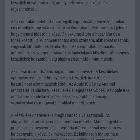
készülék belső hardverét, amely befolyásolja a készülék
teljesítményét.
Az akkumulátor-élettartam az egyik legfontosabb tényező, amikor
egy mobiltelefont választunk. Az akkumulátor-élettartam azt jelenti,
hogy mennyi időt tölt a készülék akkumulátora a használat és a
töltés között. Ez különösen fontos azok számára, akik sokat utaznak,
vagy sok időt töltenek el útközben. Az akkumulátor-kapacitás
méretének és az energiatakarékos funkcióknak köszönhetően egyes
készülékek hosszabb ideig bírják az üzemidőt, mint mások.
Az operációs rendszer is nagyon fontos tényező. A készülékek
operációs rendszere befolyásolja a készülék funkcióit és a
használható alkalmazások körét. Az Apple iOS és az Android
rendszerrel rendelkező készülékek a legnépszerűbbek. Az Apple iOS
rendszerrel rendelkező készülékek szigorúbb biztonsági
szabályokkal és magasabb árakkal rendelkeznek.
A készülékek hardvere is meghatározó a választásnál. Az
alapvetően a processzor és a memória mérete. Minél nagyobb a
processzor sebessége és a memória mérete, annál gyorsabb és
hatékonyabb a készülék működése. Ez különösen fontos, ha a