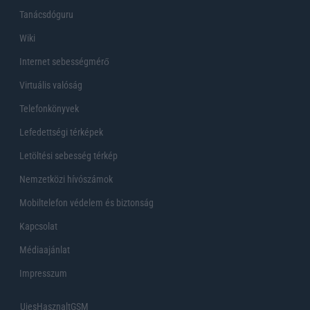
Tanácsdóguru
Wiki
Internet sebességmérő
Virtuális valóság
Telefonkönyvek
Lefedettségi térképek
Letöltési sebesség térkép
Nemzetközi hívószámok
Mobiltelefon védelem és biztonság
Kapcsolat
Médiaajánlat
Impresszum
UjesHasznaltGSM