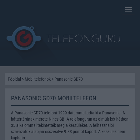
Toggle
naviga
Főoldal
>
Mobiltelefonok
>
Panasonic GD70
PANASONIC GD70 MOBILTELEFON
A Panasonic GD70 telefont 1999 dátummal adta ki a Panasonic. A
háttértárának mérete Nincs GB. A telefongurun az elmúlt két hétben
35 alkalommal tekintették meg a készüléket. A felhasználói
szavazatok alapján összesítve 9.33 pontot kapott. A készülék nem
kapható.