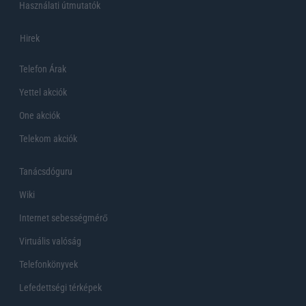
Használati útmutatók
Hirek
Telefon Árak
Yettel akciók
One akciók
Telekom akciók
Tanácsdóguru
Wiki
Internet sebességmérő
Virtuális valóság
Telefonkönyvek
Lefedettségi térképek