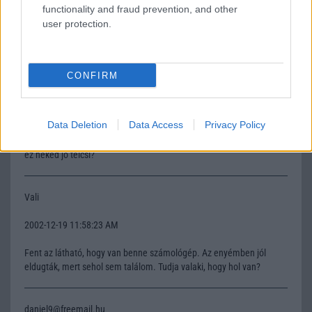
Karesz
functionality and fraud prevention, and other
user protection.
2002-9-29 8:40:39 PM
Jó kis telcsi
CONFIRM
xdfffh
Data Deletion
Data Access
Privacy Policy
2002-11-28 10:49:01 AM
ez neked jo telcsi?
Vali
2002-12-19 11:58:23 AM
Fent az látható, hogy van benne számológép. Az enyémben jól
eldugták, mert sehol sem találom. Tudja valaki, hogy hol van?
daniel9@freemail.hu