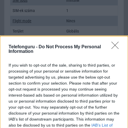
SIM típus
miniSIM
SIM-ek száma
1
Flight mode
Nincs
Terület
Globális
Funkciók
Titan, Green & Blue
Telefonguru -
Do Not Process My Personal
Information
Brand
Nincs
Védelem
Nincs
If you wish to opt-out of the sale, sharing to third parties, or
processing of your personal or sensitive information for
Limited Edition
Nincs
targeted advertising by us, please use the below opt-out
SAR
0,99
section to confirm your selection. Please note that after your
opt-out request is processed you may continue seeing
N/A = Nincs adat. Legutóbbi frissítés: 2026-07-13 19:00:00
interest-based ads based on personal information utilized by
us or personal information disclosed to third parties prior to
your opt-out. You may separately opt-out of the further
disclosure of your personal information by third parties on the
IAB’s list of downstream participants. This information may
also be disclosed by us to third parties on the
IAB’s List of