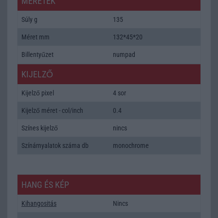
MÉRETEK
Súly g
135
Méret mm
132*45*20
Billentyűzet
numpad
KIJELZŐ
Kijelző pixel
4 sor
Kijelző méret - col/inch
0.4
Színes kijelző
nincs
Színárnyalatok száma db
monochrome
HANG ÉS KÉP
Kihangositás
Nincs