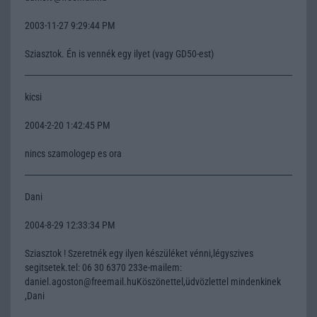
2003-11-27 9:29:44 PM
Sziasztok. Én is vennék egy ilyet (vagy GD50-est)
kicsi
2004-2-20 1:42:45 PM
nincs szamologep es ora
Dani
2004-8-29 12:33:34 PM
Sziasztok ! Szeretnék egy ilyen készüléket vénni,légyszives
segitsetek.tel: 06 30 6370 233e-mailem:
daniel.agoston@freemail.huKöszönettel,üdvözlettel mindenkinek
,Dani