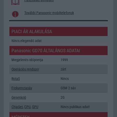
További Panasonic mobiltelefonok
PIACI ÁR ALAKULÁSA
Nincs elegendő adat
Panasonic GD70 ÁLTALÁNOS ADATAI
Megjelenés időpontja
1999
Operációs rendszer
zárt
RotaS
Nincs
Frekvenciasáv
GSM 2 sáv
Generáció
2G
ChipSet
,
CPU
,
GPU
Nincs publikus adat!