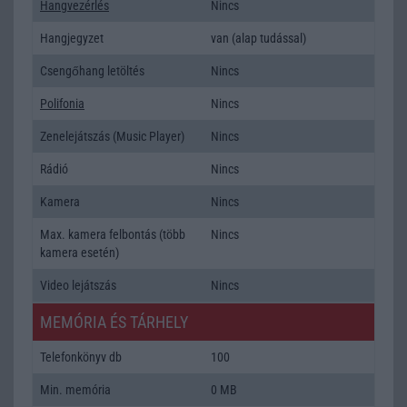
Hangvezérlés
Nincs
Hangjegyzet
van (alap tudással)
Csengőhang letöltés
Nincs
Polifonia
Nincs
Zenelejátszás (Music Player)
Nincs
Rádió
Nincs
Kamera
Nincs
Max. kamera felbontás (több
Nincs
kamera esetén)
Video lejátszás
Nincs
MEMÓRIA ÉS TÁRHELY
Telefonkönyv db
100
Min. memória
0 MB