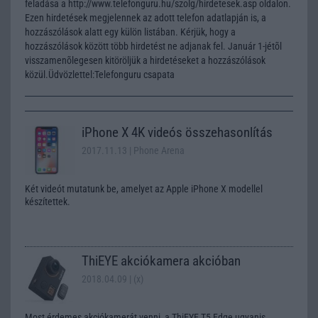
feladása a http://www.telefonguru.hu/szolg/hirdetesek.asp oldalon.
Ezen hirdetések megjelennek az adott telefon adatlapján is, a
hozzászólások alatt egy külön listában. Kérjük, hogy a
hozzászólások között több hirdetést ne adjanak fel. Január 1-jétõl
visszamenõlegesen kitöröljük a hirdetéseket a hozzászólások
közül.Üdvözlettel:Telefonguru csapata
iPhone X 4K videós összehasonlítás
2017.11.13
| Phone Arena
Két videót mutatunk be, amelyet az Apple iPhone X modellel
készítettek.
ThiEYE akciókamera akcióban
2018.04.09
| (x)
Most érdemes akciókamerát venni, a ThiEYE T5 Edge ugyanis