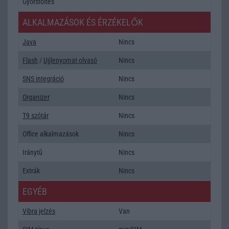
Gyorstöltés
ALKALMAZÁSOK ÉS ÉRZÉKELŐK
Java
Nincs
Flash
/
Ujjlenyomat olvasó
Nincs
SNS integráció
Nincs
Organizer
Nincs
T9 szótár
Nincs
Office alkalmazások
Nincs
Iránytũ
Nincs
Extrák
Nincs
EGYÉB
Vibra jelzés
Van