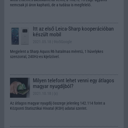
nemcsak jó áron kapható, de a tudása is megfelelő.
Itt az első Leica-Sharp kooperációban
készült mobil
2021.05.18
| 9to5Google
Megjelent a Sharp Aquos R6 hatalmas méretű, 1 hüvelykes
szenzorral, 240Hz-es kijelzővel.
Milyen telefont lehet venni egy átlagos
magyar nyugdíjból?
2021.10.18
| (x)
Az átlagos magyar nyugdíj összege jelenleg 142.114 forint a
Központi Statisztikai Hivatal (KSH) adatai szerint.