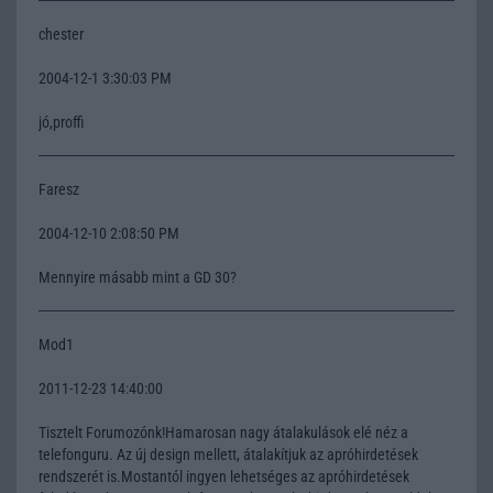
chester
2004-12-1 3:30:03 PM
jó,proffi
Faresz
2004-12-10 2:08:50 PM
Mennyire másabb mint a GD 30?
Mod1
2011-12-23 14:40:00
Tisztelt Forumozónk!Hamarosan nagy átalakulások elé néz a
telefonguru. Az új design mellett, átalakítjuk az apróhirdetések
rendszerét is.Mostantól ingyen lehetséges az apróhirdetések