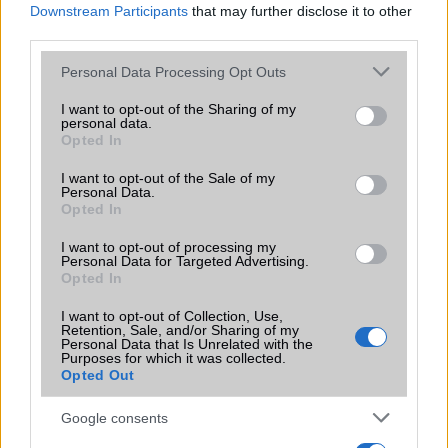
Downstream Participants
that may further disclose it to other
Új és Használt GSM kiemelt ajánlatok
third parties.
Please note that this website/app uses one or more Google
Personal Data Processing Opt Outs
Apple Watch Ultra 3
services and may gather and store information including but
not limited to your visit or usage behaviour. You may click to
I want to opt-out of the Sharing of my
personal data.
grant or deny consent to Google and its third-party tags to
Opted In
use your data for below specified purposes in below Google
consent section.
I want to opt-out of the Sale of my
Personal Data.
Opted In
I want to opt-out of processing my
Personal Data for Targeted Advertising.
Euro Gsm
Opted In
272.000 Ft (új)
I want to opt-out of Collection, Use,
Retention, Sale, and/or Sharing of my
Samsung Galaxy S25
Personal Data that Is Unrelated with the
Purposes for which it was collected.
Opted Out
Google consents