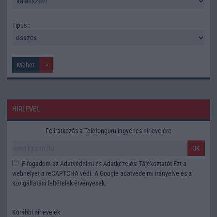
Tipus :
HÍRLEVÉL
Feliratkozás a Telefonguru ingyenes hírlevelére
OK
Elfogadom az
Adatvédelmi és Adatkezelési Tájékoztatót
Ezt a
webhelyet a reCAPTCHA védi. A Google
adatvédelmi irányelve
és a
szolgáltatási feltételek
érvényesek.
Korábbi hírlevelek