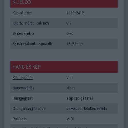
KIJELZŐ
Kijelző pixel
1080*2412
Kijelző méret - col/inch
6.7
Színes kijelző
Oled
Színárnyalatok száma db
1B (32 bit)
HANG ÉS KÉP
Kihangositás
Van
Hangvezérlés
Nincs
Hangjegyzet
alap szolgáltatás
Csengőhang letöltés
univerzális letöltés kezelõ
Polifonia
MIDI