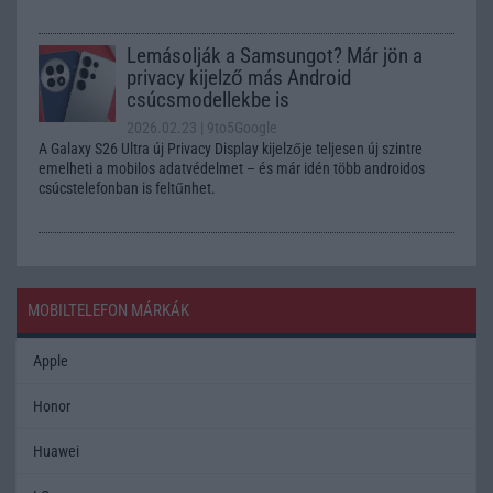
Lemásolják a Samsungot? Már jön a
privacy kijelző más Android
csúcsmodellekbe is
2026.02.23
| 9to5Google
A Galaxy S26 Ultra új Privacy Display kijelzője teljesen új szintre
emelheti a mobilos adatvédelmet – és már idén több androidos
csúcstelefonban is feltűnhet.
MOBILTELEFON MÁRKÁK
Apple
Honor
Huawei