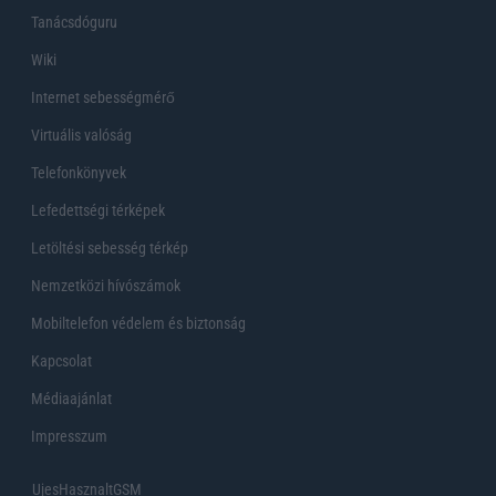
Tanácsdóguru
Wiki
Internet sebességmérő
Virtuális valóság
Telefonkönyvek
Lefedettségi térképek
Letöltési sebesség térkép
Nemzetközi hívószámok
Mobiltelefon védelem és biztonság
Kapcsolat
Médiaajánlat
Impresszum
UjesHasznaltGSM