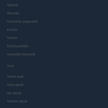
Tabletek
Okosórák
Tartozékok, kiegeszítők
Keresés
Tesztek
Összehasonlítás
Használati útmutatók
Hirek
Telefon Árak
Yettel akciók
One akciók
Telekom akciók