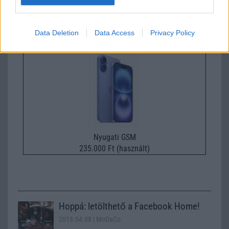
Nyugati GSM
260.000 Ft (új)
Data Deletion
Data Access
Privacy Policy
Apple iPhone 16
Nyugati GSM
235.000 Ft (használt)
Hoppá: letölthető a Facebook Home!
2013.04.08
| MoDaCo