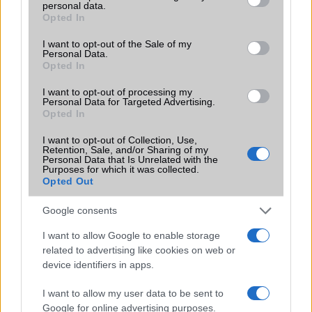
personal data.
grant or deny consent to Google and its third-party tags to
Funkciók
120Hz, HDR10+, 500 nits
Opted In
use your data for below specified purposes in below Google
(normál), 800 nits (HBM), 950
consent section.
nits (csúcs)
I want to opt-out of the Sale of my
Personal Data.
Opted In
Brand
Dimensity
Védelem
Nincs
I want to opt-out of processing my
Personal Data for Targeted Advertising.
Opted In
Limited Edition
Nincs
I want to opt-out of Collection, Use,
SAR
Nincs publikus adat!
Retention, Sale, and/or Sharing of my
Personal Data that Is Unrelated with the
N/A = Nincs adat. Legutóbbi frissítés: 2026-07-13 19:00:00
Purposes for which it was collected.
Opted Out
Google consents
I want to allow Google to enable storage
related to advertising like cookies on web or
device identifiers in apps.
Új és Használt GSM kiemelt ajánlatok
I want to allow my user data to be sent to
Samsung Galaxy S25 Ultra
Google for online advertising purposes.