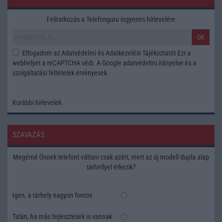
Feliratkozás a Telefonguru ingyenes hírlevelére
OK
Elfogadom az
Adatvédelmi és Adatkezelési Tájékoztatót
Ezt a
webhelyet a reCAPTCHA védi. A Google
adatvédelmi irányelve
és a
szolgáltatási feltételek
érvényesek.
Korábbi hírlevelek
SZAVAZÁS
Megérné Önnek telefont váltani csak azért, mert az új modell dupla alap
tárhellyel érkezik?
Igen, a tárhely nagyon fontos
Talán, ha más fejlesztések is vannak