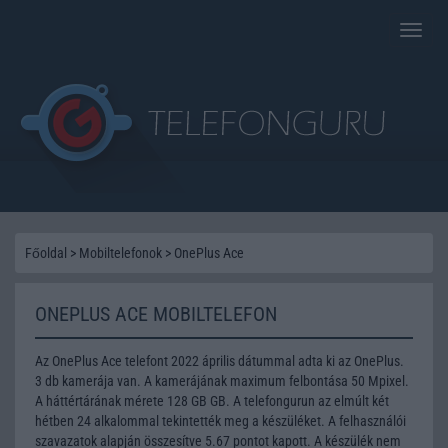
Toggle
naviga
Főoldal
>
Mobiltelefonok
>
OnePlus Ace
ONEPLUS ACE MOBILTELEFON
Az OnePlus Ace telefont 2022 április dátummal adta ki az OnePlus.
3 db kamerája van. A kamerájának maximum felbontása 50 Mpixel.
A háttértárának mérete 128 GB GB. A telefongurun az elmúlt két
hétben 24 alkalommal tekintették meg a készüléket. A felhasználói
szavazatok alapján összesítve 5.67 pontot kapott. A készülék nem