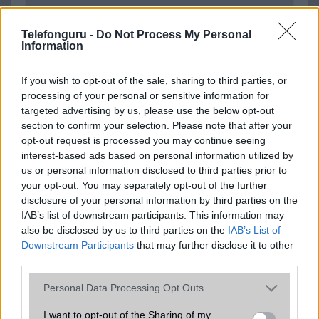
SNS integráció
alap szolgáltatás
Telefonguru -
Do Not Process My Personal
Information
Organizer
alap szolgáltatás
T9 szótár
alkalmazás független szótár
If you wish to opt-out of the sale, sharing to third parties, or
processing of your personal or sensitive information for
Office alkalmazások
alap szolgáltatás
targeted advertising by us, please use the below opt-out
Iránytũ
ecompass
section to confirm your selection. Please note that after your
opt-out request is processed you may continue seeing
Extrák
Nincs
interest-based ads based on personal information utilized by
us or personal information disclosed to third parties prior to
EGYÉB
your opt-out. You may separately opt-out of the further
disclosure of your personal information by third parties on the
Vibra jelzés
alap szolgáltatás
IAB’s list of downstream participants. This information may
also be disclosed by us to third parties on the
SIM típus
nanoSIM
IAB’s List of
Downstream Participants
that may further disclose it to other
SIM-ek száma
2
third parties.
Flight mode
Van
Please note that this website/app uses one or more Google
Personal Data Processing Opt Outs
services and may gather and store information including but
Terület
Globális
not limited to your visit or usage behaviour. You may click to
I want to opt-out of the Sharing of my