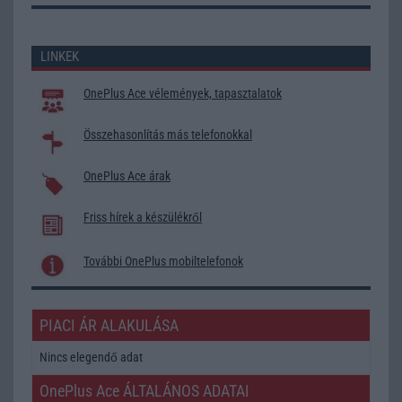
LINKEK
OnePlus Ace vélemények, tapasztalatok
Összehasonlítás más telefonokkal
OnePlus Ace árak
Friss hírek a készülékről
További OnePlus mobiltelefonok
PIACI ÁR ALAKULÁSA
Nincs elegendő adat
OnePlus Ace ÁLTALÁNOS ADATAI