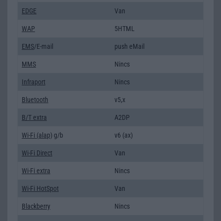
EDGE
Van
WAP
5HTML
EMS
/E-mail
push eMail
MMS
Nincs
Infraport
Nincs
Bluetooth
v5,x
B/T extra
A2DP
Wi-Fi (alap)
g/b
v6 (ax)
Wi-Fi Direct
Van
Wi-Fi extra
Nincs
Wi-Fi HotSpot
Van
Blackberry
Nincs