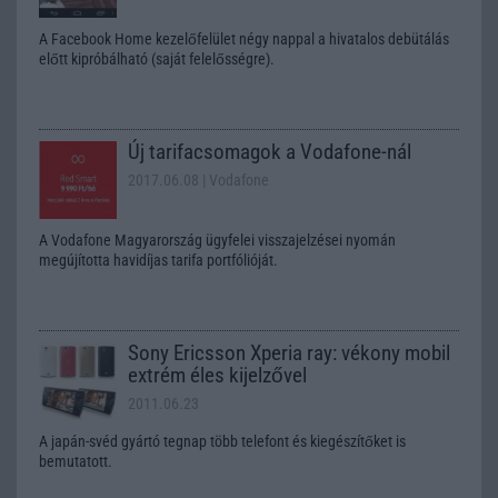
A Facebook Home kezelőfelület négy nappal a hivatalos debütálás
előtt kipróbálható (saját felelősségre).
Új tarifacsomagok a Vodafone-nál
2017.06.08
| Vodafone
A Vodafone Magyarország ügyfelei visszajelzései nyomán
megújította havidíjas tarifa portfólióját.
Sony Ericsson Xperia ray: vékony mobil
extrém éles kijelzővel
2011.06.23
A japán-svéd gyártó tegnap több telefont és kiegészítőket is
bemutatott.