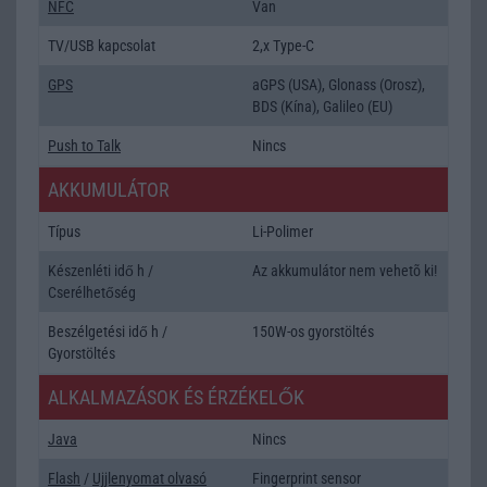
NFC
Van
TV/USB kapcsolat
2,x Type-C
GPS
aGPS (USA), Glonass (Orosz),
BDS (Kína), Galileo (EU)
Push to Talk
Nincs
AKKUMULÁTOR
Típus
Li-Polimer
Készenléti idő h /
Az akkumulátor nem vehetõ ki!
Cserélhetőség
Beszélgetési idő h /
150W-os gyorstöltés
Gyorstöltés
ALKALMAZÁSOK ÉS ÉRZÉKELŐK
Java
Nincs
Flash
/
Ujjlenyomat olvasó
Fingerprint sensor