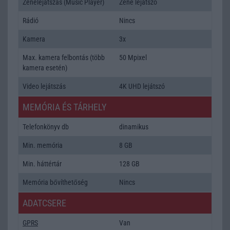
Zenelejátszás (Music Player)
Zene lejátszó
Rádió
Nincs
Kamera
3x
Max. kamera felbontás (több
50 Mpixel
kamera esetén)
Video lejátszás
4K UHD lejátszó
MEMÓRIA ÉS TÁRHELY
Telefonkönyv db
dinamikus
Min. memória
8 GB
Min. háttértár
128 GB
Memória bővíthetőség
Nincs
ADATCSERE
GPRS
Van