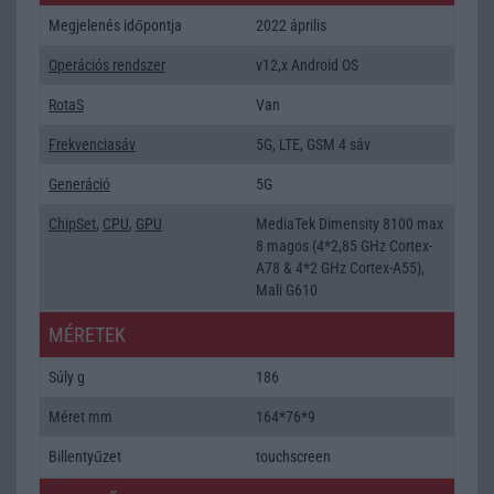
Megjelenés időpontja
2022 április
Operációs rendszer
v12,x Android OS
RotaS
Van
Frekvenciasáv
5G, LTE, GSM 4 sáv
Generáció
5G
ChipSet
,
CPU
,
GPU
MediaTek Dimensity 8100 max
8 magos (4*2,85 GHz Cortex-
A78 & 4*2 GHz Cortex-A55),
Mali G610
MÉRETEK
Súly g
186
Méret mm
164*76*9
Billentyűzet
touchscreen